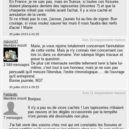
En France, je ne sais pas, mais en Suisse, si toutes ces fissures
étaient planquées derrière des tapisseries (récentes ?) et que la
charpente n'était pas visible avant l'achat, il y a vice caché et
annulation de la vente.
Si ce n'était pas le cas, j'avoue, j'aurais fui au lieu de signer. Bon
courage, si vous voulez sauver les murs il vous faudra des nerfs
d'acier ! Marie
30 juillet 2013 à 01:35
Avis 10 maçonnerie maison
maçon37
Membre inscrit
Marie, je vous rejoins totalement concernant l'annulation
de cette vente. Mais je n'y connais rien concernant ces
lois ici dans ce domaine. Voir rubrique litiges travaux et
poser la question...
De plus cet internaute semble tellement tenir à faire lui-
2 589 messages
même, c'est tout à son honneur, mais je ne suis pas
persuadé qu'il mesure l'étendue, l'ordre chronologique..... de l'ouvrage
qu'il entreprend.
Bonne journée, M37
30 juillet 2013 à 09:55
Avis 11 maçonnerie maison
Fabtastic
Membre inscrit
Bonjour,
Il n'y a pas eu de vices cachés ! Les tapisseries n'étaient
pas neuves et les dégâts occasionnés par la tempête
n'ont jamais été dissimulés non plus.
7 messages
J'ai fait venir des voisins chez moi qui ont constatés les fissures et