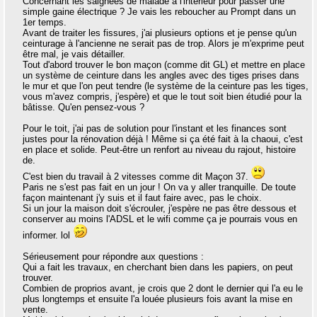
Concernant les saignées de malade à l'intérieur pour passer une
simple gaine électrique ? Je vais les reboucher au Prompt dans un
1er temps.
Avant de traiter les fissures, j'ai plusieurs options et je pense qu'un
ceinturage à l'ancienne ne serait pas de trop. Alors je m'exprime peut
être mal, je vais détailler.
Tout d'abord trouver le bon maçon (comme dit GL) et mettre en place
un système de ceinture dans les angles avec des tiges prises dans
le mur et que l'on peut tendre (le système de la ceinture pas les tiges,
vous m'avez compris, j'espère) et que le tout soit bien étudié pour la
bâtisse. Qu'en pensez-vous ?
Pour le toit, j'ai pas de solution pour l'instant et les finances sont
justes pour la rénovation déjà ! Même si ça été fait à la chaoui, c'est
en place et solide. Peut-être un renfort au niveau du rajout, histoire
de.
C'est bien du travail à 2 vitesses comme dit Maçon 37.
Paris ne s'est pas fait en un jour ! On va y aller tranquille. De toute
façon maintenant j'y suis et il faut faire avec, pas le choix.
Si un jour la maison doit s'écrouler, j'espère ne pas être dessous et
conserver au moins l'ADSL et le wifi comme ça je pourrais vous en
informer. lol
Sérieusement pour répondre aux questions :
Qui a fait les travaux, en cherchant bien dans les papiers, on peut
trouver.
Combien de proprios avant, je crois que 2 dont le dernier qui l'a eu le
plus longtemps et ensuite l'a louée plusieurs fois avant la mise en
vente.