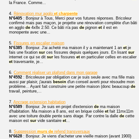
la France. Comme...
4.
Rénovation mur agglo
et
charpente
N°6405
: Bonjour à Tous, Merci pour vos futures réponses. Bricoleur
confirmé mais pas maçon, je projette une rénovation complète d'un bâti
en agglo
de
4x8x 2.50. Ce bâti n'a pas
de
pignon
et
il est en
monopente avec une...
5.
Fissures en escalier maison
N°6385
: Bonjour. J'ai acheté ma maison il y a maintenant 1 an
et
je
fais une fixation
sur
ces fissures depuis quelques jours. En lisant
sur
internet ce qui se dit
sur
les fissures
et
en particulier celles en escalier
et
traversante, je...
6.
Comment réaliser un plafond dans mon garage
N°4592
: Bricoleuse par obligation car je suis seule avec ma fille mais
aussi par plaisir, j'aurais
besoin
d'un conseil averti pour résoudre mon
problème... Ayant fait construire une petite maison (donc beaucoup
de
travail, peinture,...
7.
Ancrage extension habitation
N°6589
: Bonjour. Je suis en projet d'extension
de
ma maison
d'habitation. Ma maison a 8 ans, est en brique collée
et
fait 11mx11m
avec une toiture double pente sans étage. Par contre la dalle
de
cette
maison est
sur
vide sanitaire
et
...
8.
Suppression
murs
de
refend transversaux
N°6628
: Bonjour. Je viens d'acheter une vieille maison (avant 1900)