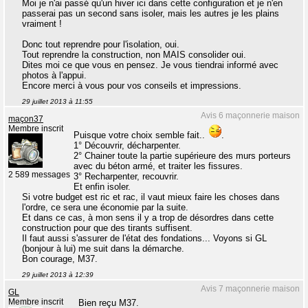
Moi je n'ai passé qu'un hiver ici dans cette configuration et je n'en
passerai pas un second sans isoler, mais les autres je les plains
vraiment !
Donc tout reprendre pour l'isolation, oui.
Tout reprendre la construction, non MAIS consolider oui.
Dites moi ce que vous en pensez. Je vous tiendrai informé avec
photos à l'appui.
Encore merci à vous pour vos conseils et impressions.
29 juillet 2013 à 11:55
Avis 6 maçonnerie maison
maçon37
Membre inscrit
Puisque votre choix semble fait..
.
1° Découvrir, décharpenter.
2° Chainer toute la partie supérieure des murs porteurs
avec du béton armé, et traiter les fissures.
2 589 messages
3° Recharpenter, recouvrir.
Et enfin isoler.
Si votre budget est ric et rac, il vaut mieux faire les choses dans
l'ordre, ce sera une économie par la suite.
Et dans ce cas, à mon sens il y a trop de désordres dans cette
construction pour que des tirants suffisent.
Il faut aussi s'assurer de l'état des fondations... Voyons si GL
(bonjour à lui) me suit dans la démarche.
Bon courage, M37.
29 juillet 2013 à 12:39
Avis 7 maçonnerie maison
GL
Membre inscrit
Bien reçu M37.