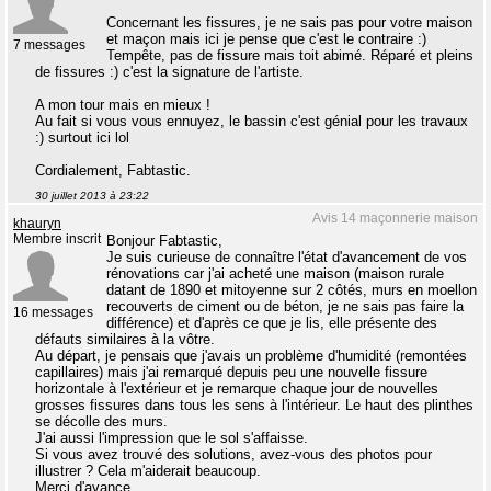
Concernant les fissures, je ne sais pas pour votre maison
et maçon mais ici je pense que c'est le contraire :)
7 messages
Tempête, pas de fissure mais toit abimé. Réparé et pleins
de fissures :) c'est la signature de l'artiste.
A mon tour mais en mieux !
Au fait si vous vous ennuyez, le bassin c'est génial pour les travaux
:) surtout ici lol
Cordialement, Fabtastic.
30 juillet 2013 à 23:22
Avis 14 maçonnerie maison
khauryn
Membre inscrit
Bonjour Fabtastic,
Je suis curieuse de connaître l'état d'avancement de vos
rénovations car j'ai acheté une maison (maison rurale
datant de 1890 et mitoyenne sur 2 côtés, murs en moellon
recouverts de ciment ou de béton, je ne sais pas faire la
16 messages
différence) et d'après ce que je lis, elle présente des
défauts similaires à la vôtre.
Au départ, je pensais que j'avais un problème d'humidité (remontées
capillaires) mais j'ai remarqué depuis peu une nouvelle fissure
horizontale à l'extérieur et je remarque chaque jour de nouvelles
grosses fissures dans tous les sens à l'intérieur. Le haut des plinthes
se décolle des murs.
J'ai aussi l'impression que le sol s'affaisse.
Si vous avez trouvé des solutions, avez-vous des photos pour
illustrer ? Cela m'aiderait beaucoup.
Merci d'avance.