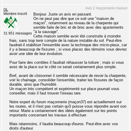
Avis 2 maçonnerie maison
GL
Membre inscrit
Bonjour. Juste un avis en passant.
On ne peut pas dire que ce soit une "maison de
maçon", notamment au niveau de la charpente qui
semble faite de bric et de broc avec des ajustements
"à la sauvage".
31 951 messages
Cette maison semble avoir été construite à moindre
frais, sans trop tenir compte de la nature instable du sol. Peut-être
faudrait-il stabiliser l'ensemble avec la technique des micro-pieux, car
il y a beaucoup de fissures ; si vous placez des témoins vous devrez
avoir une idée de leur évolution.
Pour faire des combles il faudrait réhausser la toiture ; mais si vous
avez de la place sur le côté ce serait certainement plus simple.
Bref, avant de cloisonner il semble nécessaire de revoir la charpente,
voir le chainage, consolider l'ensemble, traiter les fissures de façon
durable, ainsi que l'humidité.
Un maçon très compétent et expérimenté sur place pourrait vous
conseiller, mais il faut trouver l'oiseau rare.
Notre expert du forum maçonnerie (maçon37) est actuellement sur
les routes, et il n'est pas certain qu'il puisse vous répondre avant son
retour. Marie a certainement des idées également sur les points
importants concernant les travaux à effectuer.
Mais néanmoins, il faudra beaucoup d'euros. Peut-être avec vos
droits d'auteur.