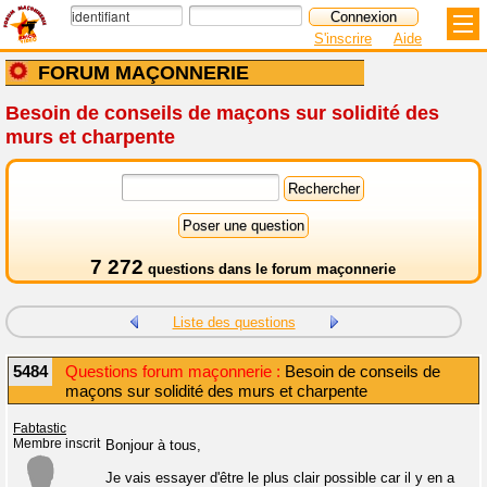
S'inscrire
Aide
FORUM MAÇONNERIE
Besoin de conseils de maçons sur solidité des
murs et charpente
7 272
questions dans le
forum maçonnerie
Liste des questions
5484
Questions forum maçonnerie :
Besoin de conseils de
maçons sur solidité des murs et charpente
Fabtastic
Membre inscrit
Bonjour à tous,
Je vais essayer d'être le plus clair possible car il y en a