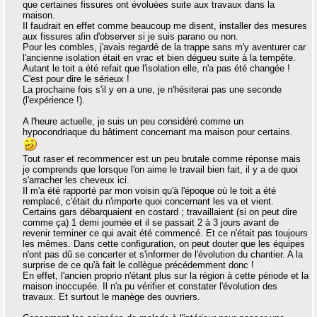
que certaines fissures ont évoluées suite aux travaux dans la
maison.
Il faudrait en effet comme beaucoup me disent, installer des mesures
aux fissures afin d'observer si je suis parano ou non.
Pour les combles, j'avais regardé de la trappe sans m'y aventurer car
l'ancienne isolation était en vrac et bien dégueu suite à la tempête.
Autant le toit a été refait que l'isolation elle, n'a pas été changée !
C'est pour dire le sérieux !
La prochaine fois s'il y en a une, je n'hésiterai pas une seconde
(l'expérience !).
A l'heure actuelle, je suis un peu considéré comme un
hypocondriaque du bâtiment concernant ma maison pour certains.
Tout raser et recommencer est un peu brutale comme réponse mais
je comprends que lorsque l'on aime le travail bien fait, il y a de quoi
s'arracher les cheveux ici.
Il m'a été rapporté par mon voisin qu'à l'époque où le toit a été
remplacé, c'était du n'importe quoi concernant les va et vient.
Certains gars débarquaient en costard ; travaillaient (si on peut dire
comme ça) 1 demi journée et il se passait 2 à 3 jours avant de
revenir terminer ce qui avait été commencé. Et ce n'était pas toujours
les mêmes. Dans cette configuration, on peut douter que les équipes
n'ont pas dû se concerter et s'informer de l'évolution du chantier. A la
surprise de ce qu'à fait le collègue précédemment donc !
En effet, l'ancien proprio n'étant plus sur la région à cette période et la
maison inoccupée. Il n'a pu vérifier et constater l'évolution des
travaux. Et surtout le manège des ouvriers.