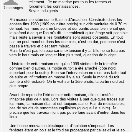
tellement ! Je ne maitrise pas tous les termes et
forcément les connaissances.
7 messages
Soyez indulgents.
Ma maison se situe sur le Bassin d'Arcachon. Construite dans les
années fins 1960 (1969 pour être précis) sur vide sanitaire de 0.70 m
de haut, les murs sont en briques et sur ourdis aussi bien le sol que
le plafond à ce que l'on m'a dit. Il semblerait qu'un étage soit possible
mais reste à savoir si les fondations sont assez costauds. En tout
cas on peut marcher dans les combles, c’est en dur, personne n’est
passé à travers et c’est tant mieux.
Mais là n'est pas le souci car si extension il y a. Elle ne se fera pas
vers le haut mais en long et bien plus tard, question de budget.
L'histoire de cette maison est qu'en 1999 victime de la tempête
comme bien d’autres, la moitié du toit a été arraché (côté nord,
important pour la suite). Bien sur l’intervention ne s’est pas faite tout
de suite et infiltrations en masse il y a eu. Seule la moitié du toit
abimé a été restauré. On le voit sur la 1ère photo, la partie nord est
plus propre.
Avant de reprendre l’été dernier cette maison, elle est restée
inhabitée plus de 4 ans. Lors des visites à part quelques traces sur
les murs, la maison était et est toujours saine. Pas de moisissures,
pas de soucis de remontées capillaires (quoique ! à suivre). Je
précise que les travaux n’ont pas pu se faire avant d’entrer dans les
lieux.
Une bonne rénovation électrique et d’isolation s’imposait. Les
fenêtres étant en bois et le froid se propageant par celles-ci et le sol.