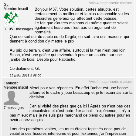
Avis 4 maçonnerie maison
GL
Membre inscrit
Bonjour M37. Votre solution, certes abrupte, est
certainement la meilleure et la plus raisonnable vu les
désordres généraux qui affectent cette bâtisse.
Le fait que d'autres maisons du même quartier soient
également fissurées n'est pas un argument de
31 951 messages
normalité.
Que ce soit sur du sable ou de l'argile, on sait faire des maisons qui
tiennent à condition d'y mettre le prix.
Au prix du terrain, c'est une affaire, surtout si la mer n'est pas loin.
Sinon, c'est une galère qui reviendra à poser un cautère sur une
jambe de bois. Désolé pour Fabtastic.
Cordialement, GL.
29 juillet 2013 à 08:50
Avis 5 maçonnerie maison
Fabtastic
Membre inscrit
Merci pour vos réponses. En effet l'achat est une bonne
affaire et le cadre y joue beaucoup et je le reconnais sur la
décision.
J'en ai visité des pires que ça ici ! Après on n'est pas des
7 messages
spécialistes et c'est notre 1er achat. L'expérience, il n'y a
pas mieux mais je ne suis pas marchand de biens ou autres pour en
avoir assez acquis.
Lors des premières visites, les murs étaient tapissés donc pas de
visibilité des fissures intérieures et pour l'extérieur, j'ai l'impression