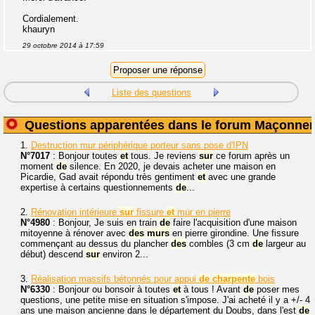
Cordialement.
khauryn
29 octobre 2014 à 17:59
Liste des questions
Questions apparentées dans le forum Maçonner
1.
Destruction mur périphérique porteur sans pose d'IPN
N°7017
: Bonjour toutes
et
tous. Je reviens
sur
ce forum après un
moment
de
silence. En 2020, je devais acheter une maison en
Picardie, Gad avait répondu très gentiment
et
avec une grande
expertise à certains questionnements
de
...
2.
Rénovation intérieure
sur
fissure
et
mur en pierre
N°4980
: Bonjour, Je suis en train
de
faire l'acquisition d'une maison
mitoyenne à rénover avec
des
murs
en pierre girondine. Une fissure
commençant au dessus du plancher
des
combles (3 cm
de
largeur au
début) descend
sur
environ 2...
3.
Réalisation massifs bétonnés pour appui
de
charpente
bois
N°6330
: Bonjour ou bonsoir à toutes
et
à tous ! Avant
de
poser mes
questions, une petite mise en situation s'impose. J'ai acheté il y a +/- 4
ans une maison ancienne dans le département du Doubs, dans l'est
de