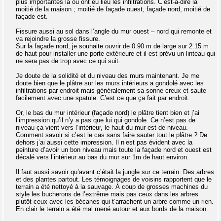
plus importantes là où ont eu lieu les infiltrations. C’est-à-dire la
moitié de la maison ; moitié de façade ouest, façade nord, moitié de
façade est.
Fissure aussi au sol dans l’angle du mur ouest – nord qui remonte et
va rejoindre la grosse fissure.
Sur la façade nord, je souhaite ouvrir de 0.90 m de large sur 2.15 m
de haut pour installer une porte extérieure et il est prévu un linteau qui
ne sera pas de trop avec ce qui suit.
Je doute de la solidité et du niveau des murs maintenant. Je me
doute bien que le plâtre sur les murs intérieurs a gondolé avec les
infiltrations par endroit mais généralement sa sonne creux et saute
facilement avec une spatule. C’est ce que ça fait par endroit.
Or, le bas du mur intérieur (façade nord) le plâtre tient bien et j’ai
l’impression qu’il n’y a pas que lui qui gondole. Ce n’est pas de
niveau ça vient vers l’intérieur, le haut du mur est de niveau.
Comment savoir si c’est le cas sans faire sauter tout le plâtre ? De
dehors j’ai aussi cette impression. Il n’est pas évident avec la
peinture d’avoir un bon niveau mais toute la façade nord et ouest est
décalé vers l’intérieur au bas du mur sur 1m de haut environ.
Il faut aussi savoir qu’avant c’était la jungle sur ce terrain. Des arbres
et des plantes partout. Les témoignages de voisins rapportent que le
terrain a été nettoyé à la sauvage. À coup de grosses machines du
style les bucherons de l’extrême mais pas ceux dans les arbres
plutôt ceux avec les bécanes qui t’arrachent un arbre comme un rien.
En clair le terrain a été mal mené autour et aux bords de la maison.