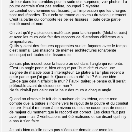
Un tour dans les combles pour la suite des surprises, voir photos. La
poutre centrale n’est pas entière, pourquoi ? Mystère.
Le conduit de cheminée est fissuré, j’ai l’impression que les charges
sont mal réparties. Tout cela se trouve au niveau du salon justement.
C’est la partie qui comporte les belles fissures. Toute cette partie
moitié ouest et nord.
On voit qu’il y a plusieurs matériaux pour la charpente (Métal et bois)
et avec les murs cela fait des rapports de dilatations différents aux
températures.
Qu’ils y aient des fissures apparentes sur les façades avec le temps
c’est normal. Les maisons de mêmes architectures (charpente
identique) ont toutes des fissures ici.
Je suis plus inquiet pour la fissure au sol dans l’angle qui remonte.
C’est un angle porteur, bien attaqué par l’humidité et avec une
saignée de malade pour 1 interrupteur. Le plâtre a l’air plus récent à
cette partie que j’ai gratté. Quand cela a été fait ? Aucune idée.
Est-ce que cela n’affaiblit le mur ? Faut-il traiter, je pense qu’il serait
préférable avant de cloisonner, non ?
Ne faudrait-il pas ceinturer le haut des murs à chaque angle.
Quand on observe le toit de la maison de l’extérieur, on se rend
compte que la toiture s’incline vers le rajout de la poutre et du conduit
fissuré. Faut-il renforcer à ce niveau ou cela ne cause pas de risque
de majeur du moment que le raccord est correct. Les clous faut pas
avoir peur mais 2 vérifications ont été réalisées et soi-disant qu’il n’y
a pas à s’en faire.
Je sais bien qu’elle ne va pas s’écrouler demain car avec les