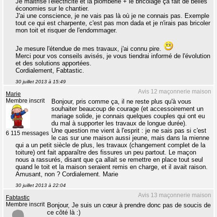
Je maitrise l'électricité et la plomberie + le bricolage ça fait de belles
économies sur le chantier.
J'ai une conscience, je ne vais pas là où je ne connais pas. Exemple
tout ce qui est charpente, c'est pas mon dada et je n'irais pas bricoler
mon toit et risquer de l'endommager.
Je mesure l'étendue de mes travaux, j'ai connu pire.
Merci pour vos conseils avisés, je vous tiendrai informé de l'évolution
et des solutions apportées.
Cordialement, Fabtastic.
30 juillet 2013 à 15:49
Avis 12 maçonnerie maison
Marie
Membre inscrit
Bonjour, pris comme ça, il ne reste plus qu'à vous
souhaiter beaucoup de courage (et accessoirement un
mariage solide, je connais quelques couples qui ont eu
du mal à supporter les travaux de longue durée).
Une question me vient à l'esprit : je ne sais pas si c'est
6 115 messages
le cas sur une maison aussi jeune, mais dans la mienne
qui a un petit siècle de plus, les travaux (changement complet de la
toiture) ont fait apparaître des fissures un peu partout. Le maçon
nous a rassurés, disant que ça allait se remettre en place tout seul
quand le toit et la maison seraient remis en charge, et il avait raison.
Amusant, non ? Cordialement. Marie
30 juillet 2013 à 22:04
Avis 13 maçonnerie maison
Fabtastic
Membre inscrit
Bonjour, Je suis un cœur à prendre donc pas de soucis de
ce côté là :)