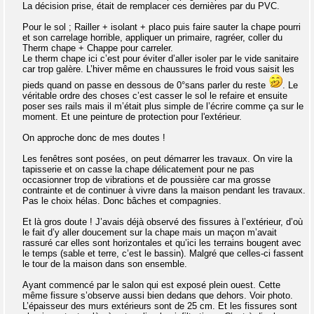
La décision prise, était de remplacer ces dernières par du PVC.
Pour le sol ; Railler + isolant + placo puis faire sauter la chape pourri
et son carrelage horrible, appliquer un primaire, ragréer, coller du
Therm chape + Chappe pour carreler.
Le therm chape ici c’est pour éviter d’aller isoler par le vide sanitaire
car trop galère. L’hiver même en chaussures le froid vous saisit les
pieds quand on passe en dessous de 0°sans parler du reste
. Le
véritable ordre des choses c’est casser le sol le refaire et ensuite
poser ses rails mais il m’était plus simple de l’écrire comme ça sur le
moment. Et une peinture de protection pour l'extérieur.
On approche donc de mes doutes !
Les fenêtres sont posées, on peut démarrer les travaux. On vire la
tapisserie et on casse la chape délicatement pour ne pas
occasionner trop de vibrations et de poussière car ma grosse
contrainte et de continuer à vivre dans la maison pendant les travaux.
Pas le choix hélas. Donc bâches et compagnies.
Et là gros doute ! J’avais déjà observé des fissures à l’extérieur, d’où
le fait d’y aller doucement sur la chape mais un maçon m’avait
rassuré car elles sont horizontales et qu’ici les terrains bougent avec
le temps (sable et terre, c’est le bassin). Malgré que celles-ci fassent
le tour de la maison dans son ensemble.
Ayant commencé par le salon qui est exposé plein ouest. Cette
même fissure s’observe aussi bien dedans que dehors. Voir photo.
L’épaisseur des murs extérieurs sont de 25 cm. Et les fissures sont