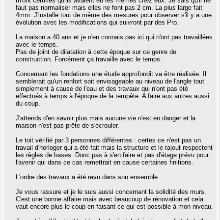
m'ont certifiés qu'ils avaient eu les mêmes chez eux. Je sais qu'il ne
faut pas normaliser mais elles ne font pas 2 cm. La plus large fait
4mm. J'installe tout de même des mesures pour observer s'il y a une
évolution avec les modifications qui suivront par des Pro.
La maison a 40 ans et je n'en connais pas ici qui n'ont pas travaillées
avec le temps.
Pas de joint de dilatation à cette époque sur ce genre de
construction. Forcément ça travaille avec le temps.
Concernant les fondations une étude approfondit va être réalisée. Il
semblerait qu'un renfort soit envisageable au niveau de l'angle tout
simplement à cause de l'eau et des travaux qui n'ont pas été
effectués à temps à l'époque de la tempête. A faire aux autres aussi
du coup.
J'attends d'en savoir plus mais aucune vie n'est en danger et la
maison n'est pas prête de s'écrouler.
Le toit vérifié par 3 personnes différentes : certes ce n'est pas un
travail d'horloger qui a été fait mais la structure et le rajout respectent
les règles de bases. Donc pas à s'en faire et pas d'étage prévu pour
l'avenir qui dans ce cas remettrait en cause certaines finitions.
L'ordre des travaux a été revu dans son ensemble.
Je vous rassure et je le suis aussi concernant la solidité des murs.
C'est une bonne affaire mais avec beaucoup de rénovation et cela
vaut encore plus le coup en faisant ce qui est possible à mon niveau.