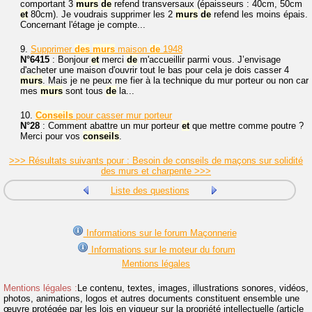
comportant 3
murs
de
refend transversaux (épaisseurs : 40cm, 50cm
et
80cm). Je voudrais supprimer les 2
murs
de
refend les moins épais.
Concernant l'étage je compte...
9.
Supprimer
des
murs
maison
de
1948
N°6415
: Bonjour
et
merci
de
m'accueillir parmi vous. J’envisage
d'acheter une maison d'ouvrir tout le bas pour cela je dois casser 4
murs
. Mais je ne peux me fier à la technique du mur porteur ou non car
mes
murs
sont tous
de
la...
10.
Conseils
pour casser mur porteur
N°28
: Comment abattre un mur porteur
et
que mettre comme poutre ?
Merci pour vos
conseils
.
>>> Résultats suivants pour : Besoin de conseils de maçons sur solidité
des murs et charpente >>>
Liste des questions
Informations sur le forum Maçonnerie
Informations sur le moteur du forum
Mentions légales
Mentions légales :
Le contenu, textes, images, illustrations sonores, vidéos,
photos, animations, logos et autres documents constituent ensemble une
œuvre protégée par les lois en vigueur sur la propriété intellectuelle (article