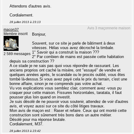
Attendons d'autres avis.
Cordialement.
28 juillet 2013 à 23:13
Avis 3 maçonnerie maison
maçon37
Membre inscrit
Bonjour,
Souvent, sur ce site je parle de bâtiment à deux
vitesses. Hélas vous avez décroché la timbale.
1° Savoir qui a construit la maison ???
2 589 messages
2° Par combien de mains est passée cette habitation
depuis sa construction ??
A ce stade je ne sais pas quoi vous répondre de rassurant. Les
anciens proprios ont caché la misère, ont "essayé" de vendre et
quelques années après, le scandale ou le procès oublié, vous êtes
tombé là-dessus.Si vous avez payé cela le prix du terrain, c'est une
bonne affaire, sinon je ne comprends pas votre achat.
Vu vos explications vous semblez clair, comment avez -vous pu
craquer pour cette maison. Fissures horizontales, taratata, il faut
pousser plus loin quand on investit.
Je suis désolé de ne pouvoir vous soutenir, attendez de voir d'autres
avis, et voyez aussi sur ce site du côté litiges travaux.
Mon avis de maçon est : Raser et refaire. Ceux qui ont monté cette
construction sont sûrement très bons dans un autre métier.
Désolé pour ma réponse brutale.
Cordialement, M37.
28 juillet 2013 à 23:42