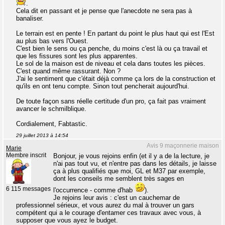
.
Cela dit en passant et je pense que l'anecdote ne sera pas à
banaliser.
Le terrain est en pente ! En partant du point le plus haut qui est l'Est
au plus bas vers l'Ouest.
C'est bien le sens ou ça penche, du moins c'est là ou ça travail et
que les fissures sont les plus apparentes.
Le sol de la maison est de niveau et cela dans toutes les pièces.
C'est quand même rassurant. Non ?
J'ai le sentiment que c'était déjà comme ça lors de la construction et
qu'ils en ont tenu compte. Sinon tout pencherait aujourd'hui.
De toute façon sans réelle certitude d'un pro, ça fait pas vraiment
avancer le schmilblique.
Cordialement, Fabtastic.
29 juillet 2013 à 14:54
Avis 9 maçonnerie maison
Marie
Membre inscrit
Bonjour, je vous rejoins enfin (et il y a de la lecture, je
n'ai pas tout vu, et n'entre pas dans les détails, je laisse
ça à plus qualifiés que moi, GL et M37 par exemple,
dont les conseils me semblent très sages en
6 115 messages
l'occurrence - comme d'hab
).
Je rejoins leur avis : c'est un cauchemar de
professionnel sérieux, et vous aurez du mal à trouver un gars
compétent qui a le courage d'entamer ces travaux avec vous, à
supposer que vous ayez le budget.