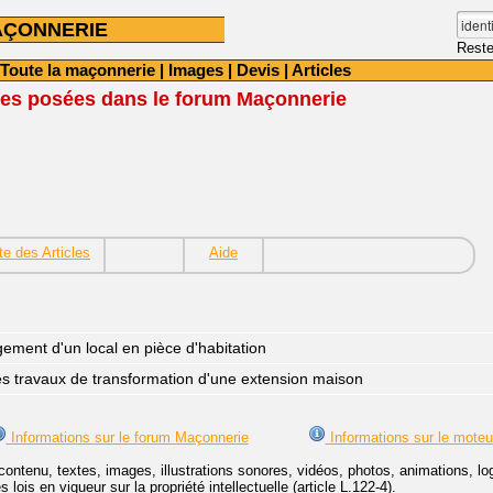
AÇONNERIE
Reste
Toute la maçonnerie
|
Images
|
Devis
|
Articles
cles posées dans le forum Maçonnerie
te des Articles
Aide
ment d'un local en pièce d'habitation
es travaux de transformation d'une extension maison
Informations sur le forum Maçonnerie
Informations sur le moteu
contenu, textes, images, illustrations sonores, vidéos, photos, animations, 
lois en vigueur sur la propriété intellectuelle (article L.122-4).