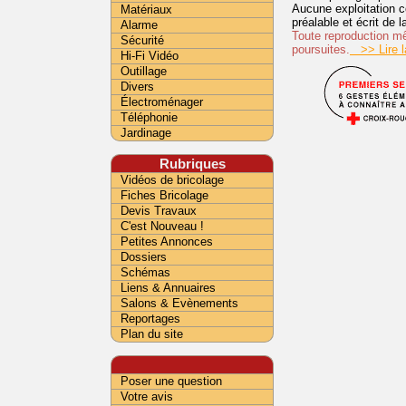
Aucune exploitation c
Matériaux
préalable et écrit de
Alarme
Toute reproduction mêm
Sécurité
poursuites.
>> Lire la
Hi-Fi Vidéo
Outillage
Divers
Électroménager
Téléphonie
Jardinage
Rubriques
Vidéos de bricolage
Fiches Bricolage
Devis Travaux
C'est Nouveau !
Petites Annonces
Dossiers
Schémas
Liens & Annuaires
Salons & Evènements
Reportages
Plan du site
Poser une question
Votre avis