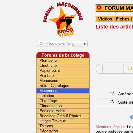
FORUM M
Vidéos
|
Fiches
|
Liste des arti
Choisissez votre langue
Forums de bricolage
Plomberie
Électricité
Lis
Papier peint
Peinture
Menuiserie
Sols . Carrelages
Maçonnerie
#2
Aménage
Isolation
Chauffage
#3
Suite d
Climatisation
Écologie Habitat
Bricolage Créatif Photos
Litiges Travaux
Toitures
Mentions légales :
Le 
Décoration
œuvre protégée par les 