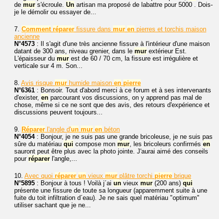
de
mur
s'écroule.
Un
artisan ma proposé de labattre pour 5000 . Dois-
je le démolir ou essayer de...
7.
Comment
réparer
fissure dans
mur
en
pierres et torchis maison
ancienne
N°4573
: Il s'agit d'une très ancienne fissure à l'intérieur d'une maison
datant de 300 ans, niveau grenier, dans le
mur
extérieur Est.
L'épaisseur du
mur
est de 60 / 70 cm, la fissure est irrégulière et
verticale sur 4 m. Son...
8.
Avis risque
mur
humide maison
en
pierre
N°6361
: Bonsoir. Tout d'abord merci à ce forum et à ses intervenants
d'exister,
en
parcourant vos discussions, on y apprend pas mal de
chose, même si ce ne sont que des avis, des retours d'expérience et
discussions peuvent toujours...
9.
Réparer
l'angle d'
un
mur
en
béton
N°4054
: Bonjour, je ne suis pas une grande bricoleuse, je ne suis pas
sûre du matériau
qui
compose mon
mur
, les bricoleurs confirmés
en
sauront peut être plus avec la photo jointe. J'aurai aimé des conseils
pour
réparer
l'angle,...
10.
Avec quoi
réparer
un
vieux
mur
plâtre torchi
pierre
brique
N°5895
: Bonjour à tous ! Voilà j´ai
un
vieux
mur
(200 ans)
qui
présente une fissure de toute sa longueur (apparemment suite à une
fuite du toit infiltration d´eau). Je ne sais quel matériau "optimum"
utiliser sachant que je ne...