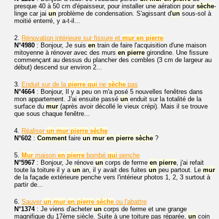
presque 40 à 50 cm d'épaisseur, pour installer une aération pour
sèche
-
linge car jai
un
problème de condensation. S'agissant d'
un
sous-sol à
moitié enterré, y a-t-il...
2.
Rénovation intérieure sur fissure et
mur
en
pierre
N°4980
: Bonjour, Je suis
en
train de faire l'acquisition d'une maison
mitoyenne à rénover avec des murs
en
pierre
girondine. Une fissure
commençant au dessus du plancher des combles (3 cm de largeur au
début) descend sur environ 2...
3.
Enduit sur de la
pierre
qui
ne
sèche
pas
N°4664
: Bonjour, Il y a peu on m'a posé 5 nouvelles fenêtres dans
mon appartement. J'ai ensuite passé
un
enduit sur la totalité de la
surface du
mur
(après avoir décollé le vieux crépi). Mais il se trouve
que sous chaque fenêtre...
4.
Réaliser
un
mur
pierre
sèche
N°602
:
Comment
faire
un
mur
en
pierre
sèche
?
5.
Mur
maison
en
pierre
bombé
qui
penche
N°5967
: Bonjour, Je rénove
un
corps de ferme
en
pierre
, j'ai refait
toute la toiture il y a
un
an, il y avait des fuites
un
peu partout. Le
mur
de la façade extérieure penche vers l'intérieur photos 1, 2, 3 surtout à
partir de...
6.
Sauver
un
mur
en
pierre
sèche
ou l'abattre
N°1374
: Je viens d'acheter
un
corps de ferme et une grange
magnifique du 17ème siècle. Suite à une toiture pas réparée,
un
coin