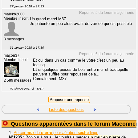
27 janvier 2018 à 17:35
Réponse 5 du forum maçonnerie
malekb2000
Membre inscrit
Un grand merci M37.
Je patiente un peu alors avant de voir ce qui est possible.
3 messages
31 janvier 2018 à 17:30
Réponse 6 du forum maçonnerie
maçon37
Membre inscrit
Et oui dans un cas comme le vôtre c'est un peu au
feeling.
Et si quelques pièces de bois entre mur et tractopelle
peuvent suffire pour repousser cela...
Cordialement. M37
2 589 messages
07 février 2018 à 16:40
Liste des questions
Questions apparentées dans le forum Maçonner
1.
Percer
mur
de
pierre
pour aération
sèche
linge
N°1295
: Bonjour à tous. Je voudrais percer
un
mur
en
pierre
de