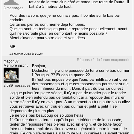
retient de la terre d'un côté et borde une route de l'autre. Il
fait 2 à 3 mètres de haut.
3 messages
Pour des raisons que je ne connais pas, il bombe sur le bas par
endroits.
Certaines pierres sont même déjà tombées.
Quelles sont les techniques pour le reprendre ponctuellement, avant
qu'il ne s'écroule plus, en démontant le moins possible ?
Merci d'avance pour votre aide et vos idées.
MB
23 janvier 2018 à 10:24
Réponse 1 du forum maçonnerie
maçon37
Membre inscrit
Bonjour,
Déduction, il y a une poussée de terre sur le bas du mur
! Pourquoi ?? Et depuis quand ??
Il n'est pas impossible que l'eau, par infiltration ait créé
des tassements et que ces tassements poussent sur le
2 589 messages
tiers inférieur du mur... Donc il part du bas ce qui est
logique puisqu'en pierre sèche, il n'y a pas de mortier pour le rendre
solide et bien entendu pas de fondation car à l'époque des murs en
pierre sèche il n'y en avait pas. A un moment ou à un autre vous allez
vous retrouver avec un trou en bas du mur et petit à petit il se
dégradera de plus en plus.
Je ne vois pas beaucoup de solution hélas.
1° Creuser dans la terre jusqu'à la partie inférieure de la poussée,
tenter de "repousser" les pierres avec un engin, et de toute façon,
faire un drain rempli de cailloux avec un géotextile entre le mur et le
drain. Ce drain s'évacuera sur la route via un caniveau suivant terrain.