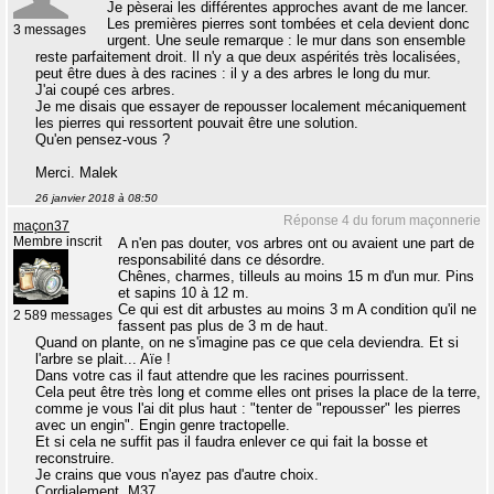
Je pèserai les différentes approches avant de me lancer.
Les premières pierres sont tombées et cela devient donc
3 messages
urgent. Une seule remarque : le mur dans son ensemble
reste parfaitement droit. Il n'y a que deux aspérités très localisées,
peut être dues à des racines : il y a des arbres le long du mur.
J'ai coupé ces arbres.
Je me disais que essayer de repousser localement mécaniquement
les pierres qui ressortent pouvait être une solution.
Qu'en pensez-vous ?
Merci. Malek
26 janvier 2018 à 08:50
Réponse 4 du forum maçonnerie
maçon37
Membre inscrit
A n'en pas douter, vos arbres ont ou avaient une part de
responsabilité dans ce désordre.
Chênes, charmes, tilleuls au moins 15 m d'un mur. Pins
et sapins 10 à 12 m.
Ce qui est dit arbustes au moins 3 m A condition qu'il ne
2 589 messages
fassent pas plus de 3 m de haut.
Quand on plante, on ne s'imagine pas ce que cela deviendra. Et si
l'arbre se plait... Aïe !
Dans votre cas il faut attendre que les racines pourrissent.
Cela peut être très long et comme elles ont prises la place de la terre,
comme je vous l'ai dit plus haut : "tenter de "repousser" les pierres
avec un engin". Engin genre tractopelle.
Et si cela ne suffit pas il faudra enlever ce qui fait la bosse et
reconstruire.
Je crains que vous n'ayez pas d'autre choix.
Cordialement. M37.