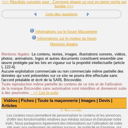
>>> Résultats suivants pour : Comment réparer un mur en pierre sèche qui
bombe >>>
Liste des questions
Informations sur le forum Maçonnerie
Informations sur le moteur du forum
Mentions légales
Mentions légales :
Le contenu, textes, images, illustrations sonores, vidéos,
photos, animations, logos et autres documents constituent ensemble une
œuvre protégée par les lois en vigueur sur la propriété intellectuelle (article
L.122-4).
Aucune exploitation commerciale ou non commerciale même partielle des
données qui sont présentées sur ce site ne pourra être effectuée sans
l'accord préalable et écrit de la SARL Bricovidéo.
Toute reproduction même partielle du contenu de ce site et de l'utilisation
de la marque Bricovidéo sans autorisation sont interdites et donneront suite
à des poursuites.
>> Lire la suite
Vidéos
|
Fiches
|
Toute la maçonnerie
|
Images
|
Devis
|
Articles
© Bricovidéo
Les cookies nous permettent de personnaliser le contenu et les annonces,
d'offrir des fonctionnalités relatives aux médias sociaux et d'analyser notre
trafic. Nous partageons également des informations sur l'utilisation de notre
site avec nos partenaires de médias sociaux, de publicité et d'analyse, qui