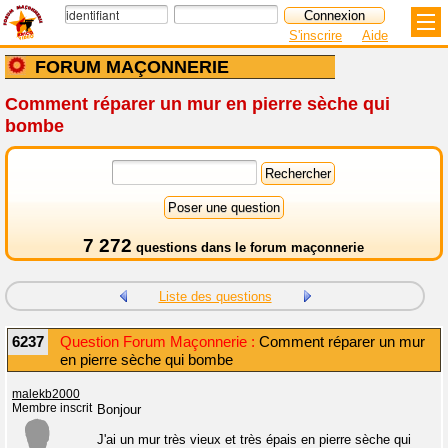
S'inscrire
Aide
FORUM MAÇONNERIE
Comment réparer un mur en pierre sèche qui
bombe
7 272
questions dans le
forum maçonnerie
Liste des questions
6237
Question Forum Maçonnerie :
Comment réparer un mur
en pierre sèche qui bombe
malekb2000
Membre inscrit
Bonjour
J'ai un mur très vieux et très épais en pierre sèche qui