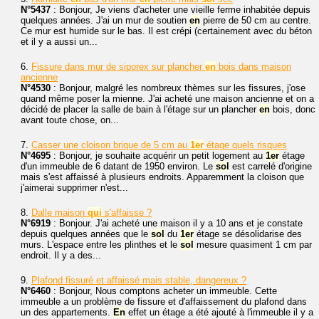
N°5437
: Bonjour, Je viens d'acheter une vieille ferme inhabitée depuis
quelques années. J'ai un mur de soutien
en
pierre de 50 cm au centre.
Ce mur est humide sur le bas. Il est crépi (certainement avec du béton
et il y a aussi un...
6.
Fissure dans mur de siporex sur plancher
en
bois dans maison
ancienne
N°4530
: Bonjour, malgré les nombreux thèmes sur les fissures, j'ose
quand même poser la mienne. J'ai acheté une maison ancienne et on a
décidé de placer la salle de bain à l'étage sur un plancher
en
bois, donc
avant toute chose, on...
7.
Casser une cloison brique de 5 cm au
1er
étage quels risques
N°4695
: Bonjour, je souhaite acquérir un petit logement au
1er
étage
d'un immeuble de 6 datant de 1950 environ. Le
sol
est carrelé d'origine
mais s'est affaissé à plusieurs endroits. Apparemment la cloison que
j'aimerai supprimer n'est...
8.
Dalle maison
qui
s'affaisse ?
N°6919
: Bonjour. J'ai acheté une maison il y a 10 ans et je constate
depuis quelques années que le
sol
du
1er
étage se désolidarise des
murs. L'espace entre les plinthes et le
sol
mesure quasiment 1 cm par
endroit. Il y a des...
9.
Plafond fissuré et affaissé mais stable, dangereux ?
N°6460
: Bonjour, Nous comptons acheter un immeuble. Cette
immeuble a un problème de fissure et d'affaissement du plafond dans
un des appartements.
En
effet un étage a été ajouté à l'immeuble il y a