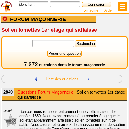
S'inscrire
Aide
FORUM MAÇONNERIE
Sol en tomettes 1er étage qui saffaisse
7 272
questions dans le
forum maçonnerie
Liste des questions
2849
Questions Forum Maçonnerie :
Sol en tomettes 1er étage
qui saffaisse
Invité
Bonjour, nous retapons entièrement une vieille maison des
années 1850. Nous avons remarqué au premier étage que le
sol était apparemment affaissé : sol en tomettes sur lit de
sable. Nous avons retiré au rez-de-chaussée un mur de soutien
en brique pleine de 7cm d'épaisseur pour agrandir la pièce et