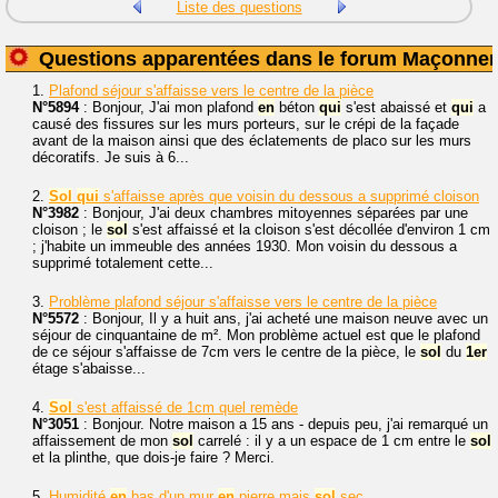
Liste des questions
Questions apparentées dans le forum Maçonner
1.
Plafond séjour s'affaisse vers le centre de la pièce
N°5894
: Bonjour, J'ai mon plafond
en
béton
qui
s'est abaissé et
qui
a
causé des fissures sur les murs porteurs, sur le crépi de la façade
avant de la maison ainsi que des éclatements de placo sur les murs
décoratifs. Je suis à 6...
2.
Sol
qui
s'affaisse après que voisin du dessous a supprimé cloison
N°3982
: Bonjour, J'ai deux chambres mitoyennes séparées par une
cloison ; le
sol
s'est affaissé et la cloison s'est décollée d'environ 1 cm
; j'habite un immeuble des années 1930. Mon voisin du dessous a
supprimé totalement cette...
3.
Problème plafond séjour s'affaisse vers le centre de la pièce
N°5572
: Bonjour, Il y a huit ans, j'ai acheté une maison neuve avec un
séjour de cinquantaine de m². Mon problème actuel est que le plafond
de ce séjour s'affaisse de 7cm vers le centre de la pièce, le
sol
du
1er
étage s'abaisse...
4.
Sol
s'est affaissé de 1cm quel remède
N°3051
: Bonjour. Notre maison a 15 ans - depuis peu, j'ai remarqué un
affaissement de mon
sol
carrelé : il y a un espace de 1 cm entre le
sol
et la plinthe, que dois-je faire ? Merci.
5.
Humidité
en
bas d'un mur
en
pierre mais
sol
sec