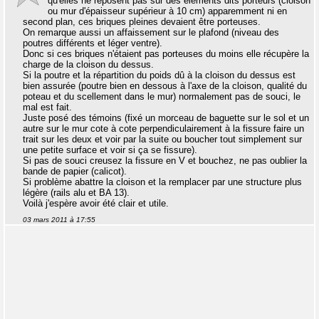
qu'elles ne reposent pas sur des éléments dits porteurs (cloison
ou mur d'épaisseur supérieur à 10 cm) apparemment ni en
second plan, ces briques pleines devaient être porteuses.
On remarque aussi un affaissement sur le plafond (niveau des
poutres différents et léger ventre).
Donc si ces briques n'étaient pas porteuses du moins elle récupère la
charge de la cloison du dessus.
Si la poutre et la répartition du poids dû à la cloison du dessus est
bien assurée (poutre bien en dessous à l'axe de la cloison, qualité du
poteau et du scellement dans le mur) normalement pas de souci, le
mal est fait.
Juste posé des témoins (fixé un morceau de baguette sur le sol et un
autre sur le mur cote à cote perpendiculairement à la fissure faire un
trait sur les deux et voir par la suite ou boucher tout simplement sur
une petite surface et voir si ça se fissure).
Si pas de souci creusez la fissure en V et bouchez, ne pas oublier la
bande de papier (calicot).
Si problème abattre la cloison et la remplacer par une structure plus
légère (rails alu et BA 13).
Voilà j'espère avoir été clair et utile.
03 mars 2011 à 17:55