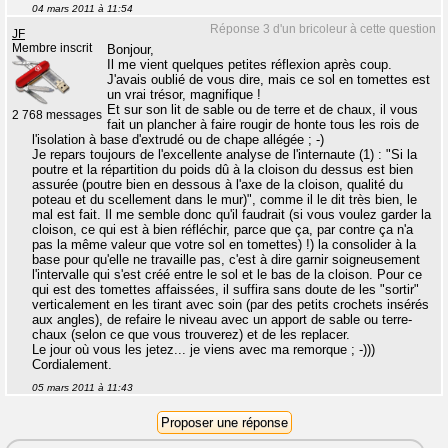
04 mars 2011 à 11:54
Réponse 3 d'un bricoleur à cette question
JF
Membre inscrit
Bonjour,
Il me vient quelques petites réflexion après coup.
J'avais oublié de vous dire, mais ce sol en tomettes est
un vrai trésor, magnifique !
Et sur son lit de sable ou de terre et de chaux, il vous
2 768 messages
fait un plancher à faire rougir de honte tous les rois de
l'isolation à base d'extrudé ou de chape allégée ; -)
Je repars toujours de l'excellente analyse de l'internaute (1) : "Si la
poutre et la répartition du poids dû à la cloison du dessus est bien
assurée (poutre bien en dessous à l'axe de la cloison, qualité du
poteau et du scellement dans le mur)", comme il le dit très bien, le
mal est fait. Il me semble donc qu'il faudrait (si vous voulez garder la
cloison, ce qui est à bien réfléchir, parce que ça, par contre ça n'a
pas la même valeur que votre sol en tomettes) !) la consolider à la
base pour qu'elle ne travaille pas, c'est à dire garnir soigneusement
l'intervalle qui s'est créé entre le sol et le bas de la cloison. Pour ce
qui est des tomettes affaissées, il suffira sans doute de les "sortir"
verticalement en les tirant avec soin (par des petits crochets insérés
aux angles), de refaire le niveau avec un apport de sable ou terre-
chaux (selon ce que vous trouverez) et de les replacer.
Le jour où vous les jetez... je viens avec ma remorque ; -)))
Cordialement.
05 mars 2011 à 11:43