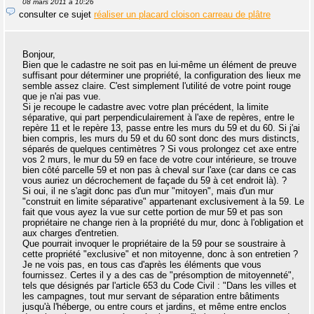
08 mars 2011 à 10:26
consulter ce sujet
réaliser un placard cloison carreau de plâtre
Bonjour,
Bien que le cadastre ne soit pas en lui-même un élément de preuve
suffisant pour déterminer une propriété, la configuration des lieux me
semble assez claire. C'est simplement l'utilité de votre point rouge
que je n'ai pas vue.
Si je recoupe le cadastre avec votre plan précédent, la limite
séparative, qui part perpendiculairement à l'axe de repères, entre le
repère 11 et le repère 13, passe entre les murs du 59 et du 60. Si j'ai
bien compris, les murs du 59 et du 60 sont donc des murs distincts,
séparés de quelques centimètres ? Si vous prolongez cet axe entre
vos 2 murs, le mur du 59 en face de votre cour intérieure, se trouve
bien côté parcelle 59 et non pas à cheval sur l'axe (car dans ce cas
vous auriez un décrochement de façade du 59 à cet endroit là). ?
Si oui, il ne s'agit donc pas d'un mur "mitoyen", mais d'un mur
"construit en limite séparative" appartenant exclusivement à la 59. Le
fait que vous ayez la vue sur cette portion de mur 59 et pas son
propriétaire ne change rien à la propriété du mur, donc à l'obligation et
aux charges d'entretien.
Que pourrait invoquer le propriétaire de la 59 pour se soustraire à
cette propriété "exclusive" et non mitoyenne, donc à son entretien ?
Je ne vois pas, en tous cas d'après les éléments que vous
fournissez. Certes il y a des cas de "présomption de mitoyenneté",
tels que désignés par l'article 653 du Code Civil : "Dans les villes et
les campagnes, tout mur servant de séparation entre bâtiments
jusqu'à l'héberge, ou entre cours et jardins, et même entre enclos