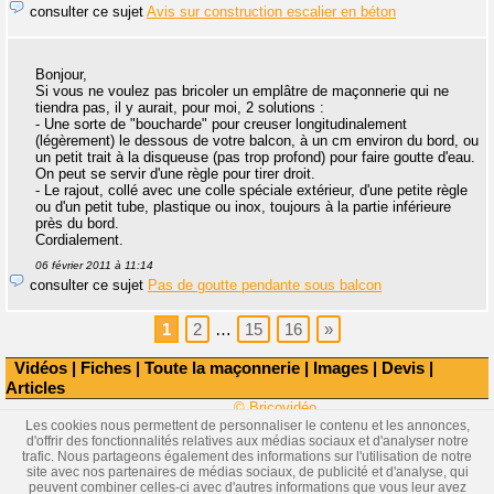
consulter ce sujet
Avis sur construction escalier en béton
Bonjour,
Si vous ne voulez pas bricoler un emplâtre de maçonnerie qui ne
tiendra pas, il y aurait, pour moi, 2 solutions :
- Une sorte de "boucharde" pour creuser longitudinalement
(légèrement) le dessous de votre balcon, à un cm environ du bord, ou
un petit trait à la disqueuse (pas trop profond) pour faire goutte d'eau.
On peut se servir d'une règle pour tirer droit.
- Le rajout, collé avec une colle spéciale extérieur, d'une petite règle
ou d'un petit tube, plastique ou inox, toujours à la partie inférieure
près du bord.
Cordialement.
06 février 2011 à 11:14
consulter ce sujet
Pas de goutte pendante sous balcon
1
2
…
15
16
»
Vidéos
|
Fiches
|
Toute la maçonnerie
|
Images
|
Devis
|
Articles
© Bricovidéo
Les cookies nous permettent de personnaliser le contenu et les annonces,
d'offrir des fonctionnalités relatives aux médias sociaux et d'analyser notre
trafic. Nous partageons également des informations sur l'utilisation de notre
site avec nos partenaires de médias sociaux, de publicité et d'analyse, qui
peuvent combiner celles-ci avec d'autres informations que vous leur avez