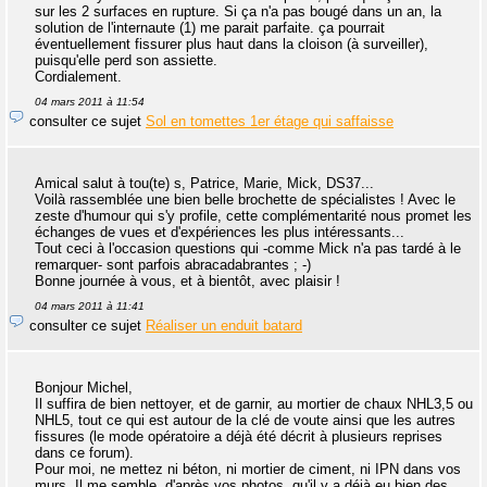
sur les 2 surfaces en rupture. Si ça n'a pas bougé dans un an, la
solution de l'internaute (1) me parait parfaite. ça pourrait
éventuellement fissurer plus haut dans la cloison (à surveiller),
puisqu'elle perd son assiette.
Cordialement.
04 mars 2011 à 11:54
consulter ce sujet
Sol en tomettes 1er étage qui saffaisse
Amical salut à tou(te) s, Patrice, Marie, Mick, DS37...
Voilà rassemblée une bien belle brochette de spécialistes ! Avec le
zeste d'humour qui s'y profile, cette complémentarité nous promet les
échanges de vues et d'expériences les plus intéressants...
Tout ceci à l'occasion questions qui -comme Mick n'a pas tardé à le
remarquer- sont parfois abracadabrantes ; -)
Bonne journée à vous, et à bientôt, avec plaisir !
04 mars 2011 à 11:41
consulter ce sujet
Réaliser un enduit batard
Bonjour Michel,
Il suffira de bien nettoyer, et de garnir, au mortier de chaux NHL3,5 ou
NHL5, tout ce qui est autour de la clé de voute ainsi que les autres
fissures (le mode opératoire a déjà été décrit à plusieurs reprises
dans ce forum).
Pour moi, ne mettez ni béton, ni mortier de ciment, ni IPN dans vos
murs. Il me semble, d'après vos photos, qu'il y a déjà eu bien des