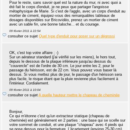
Pour le reste, sans savoir quel est la nature du mur, ni avec quoi a
été fait le corps d'enduit, je ne peux que partager l'angoisse
métaphysique de Marie. Si c'est de l'agglo, avec un corps d'enduit au
mortier de ciment, équipez-vous des remarquables tableaux de
dosages disponibles sur Bricovidéo, prenez un mortier de ciment
avec un sable fin, une bonne taloche... et du courage.
09 février 2011 à 22:54
consulter ce sujet
Quel type d'enduit pour poser sur un dégrossi
OK, c'est top votre affaire ; -)
Sur un aérateur standard (j'ai vérifié sur les miens), le hors tout,
depuis le dessous de la plaque inférieure jusqu'au dessus du
"couvercle" est de l'ordre de 30 cm. Le jour entre les 2, pour le
passage du hérisson, est de 22 cm. Vous pouvez vous baser là
dessus. Si vous mettez plus de jour, le passage d'un hérisson sera
plus facile, le risque étant que la pluie revienne plus facilement à
l'intérieur. Cordialement.
09 février 2011 à 10:04
consulter ce sujet
A quelle hauteur mettre le chapeau de cheminée
Bonjour,
Ce qui m'étonne c'est qu'un extracteur statique (chapeau de
cheminée) est généralement en 2 parties : une base qui se scelle sur
votre sommet de conduit, et une plaque "chapeau" avec 4 pieds qui
se pose dessus pour la fermeture. L'écartement (environ 25-30 cm)