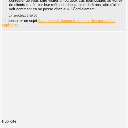
conteste- de vous faire visiter un ou deux cas (semblables au votre)
de clients traités par leur méthode depuis plus de 5 ans, afin d'aller
voir comment ça se passe chez eux ! Cordialement.
14 avril 2011 à 00:00
consulter ce sujet
Avis procédé Isosec traitement des remontées
capillaires
Publicité