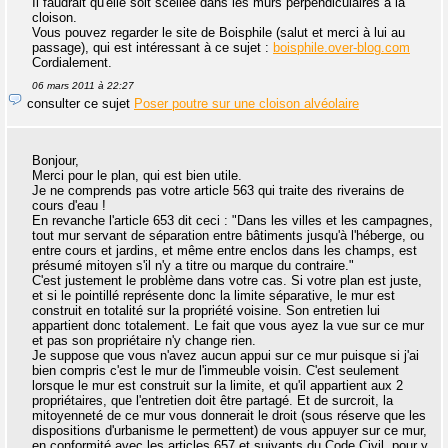
Il faudrait qu'elle soit scellée dans les murs perpendiculaires à la
cloison.
Vous pouvez regarder le site de Boisphile (salut et merci à lui au
passage), qui est intéressant à ce sujet :
boisphile.over-blog.com
Cordialement.
06 mars 2011 à 22:27
consulter ce sujet
Poser poutre sur une cloison alvéolaire
Bonjour,
Merci pour le plan, qui est bien utile.
Je ne comprends pas votre article 563 qui traite des riverains de
cours d'eau !
En revanche l'article 653 dit ceci : "Dans les villes et les campagnes,
tout mur servant de séparation entre bâtiments jusqu'à l'héberge, ou
entre cours et jardins, et même entre enclos dans les champs, est
présumé mitoyen s'il n'y a titre ou marque du contraire."
C'est justement le problème dans votre cas. Si votre plan est juste,
et si le pointillé représente donc la limite séparative, le mur est
construit en totalité sur la propriété voisine. Son entretien lui
appartient donc totalement. Le fait que vous ayez la vue sur ce mur
et pas son propriétaire n'y change rien.
Je suppose que vous n'avez aucun appui sur ce mur puisque si j'ai
bien compris c'est le mur de l'immeuble voisin. C'est seulement
lorsque le mur est construit sur la limite, et qu'il appartient aux 2
propriétaires, que l'entretien doit être partagé. Et de surcroit, la
mitoyenneté de ce mur vous donnerait le droit (sous réserve que les
dispositions d'urbanisme le permettent) de vous appuyer sur ce mur,
en conformité avec les articles 657 et suivants du Code Civil, pour y