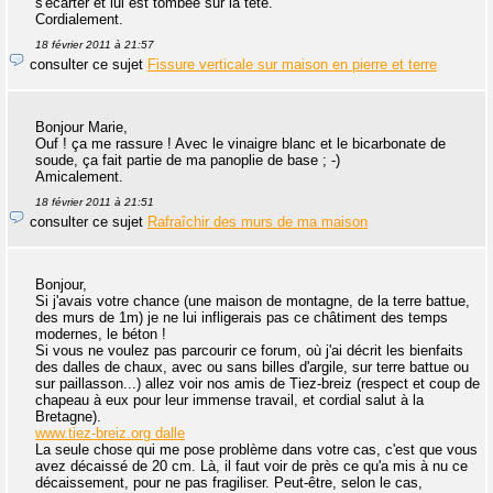
s'écarter et lui est tombée sur la tête.
Cordialement.
18 février 2011 à 21:57
consulter ce sujet
Fissure verticale sur maison en pierre et terre
Bonjour Marie,
Ouf ! ça me rassure ! Avec le vinaigre blanc et le bicarbonate de
soude, ça fait partie de ma panoplie de base ; -)
Amicalement.
18 février 2011 à 21:51
consulter ce sujet
Rafraîchir des murs de ma maison
Bonjour,
Si j'avais votre chance (une maison de montagne, de la terre battue,
des murs de 1m) je ne lui infligerais pas ce châtiment des temps
modernes, le béton !
Si vous ne voulez pas parcourir ce forum, où j'ai décrit les bienfaits
des dalles de chaux, avec ou sans billes d'argile, sur terre battue ou
sur paillasson...) allez voir nos amis de Tiez-breiz (respect et coup de
chapeau à eux pour leur immense travail, et cordial salut à la
Bretagne).
www.tiez-breiz.org dalle
La seule chose qui me pose problème dans votre cas, c'est que vous
avez décaissé de 20 cm. Là, il faut voir de près ce qu'a mis à nu ce
décaissement, pour ne pas fragiliser. Peut-être, selon le cas,