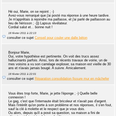
Hé oui, Marie, on se rejoint ; -)
Avez-vous remarqué que j'ai posté ma réponse à une heure tardive.
Je m'apprêtais à rejoindre ma paillasse, et j'ai parlé de paillasson au
lieu de hérisson ; -))) Lapsus révélateur.
Cordial salut et... bonne nuit !
18 février 2011 à 22:13
consulter ce sujet
Conseil pour couler une dalle béton
Bonjour Marie,
Oui, votre hypothèse est pertinente. On voit des trucs assez
hallucinants parfois. Ainsi, lors de récents travaux de voirie, un de
mes voisins a vu son carrelage exploser, sa maison est vieille de 30
ans et n'avais jamais bougé. A suivre. Amicalement.
18 février 2011 à 22:01
consulter ce sujet
Réparation consolidation fissure mur en mâchefer
Vous êtes trop forte, Marie, je jette l'éponge ; -) Quelle belle
connexion !
Le gag, c'est que l'internaute était bricoleur et n'avait pas d'argent.
Mais l'intérêt qu'on porte à son problème et nos réponses, il s'en fout,
sauf la clé à molette et le respect que je vous dois.
Ou alors, depuis qu'il a posé sa question, sa maison a fini de