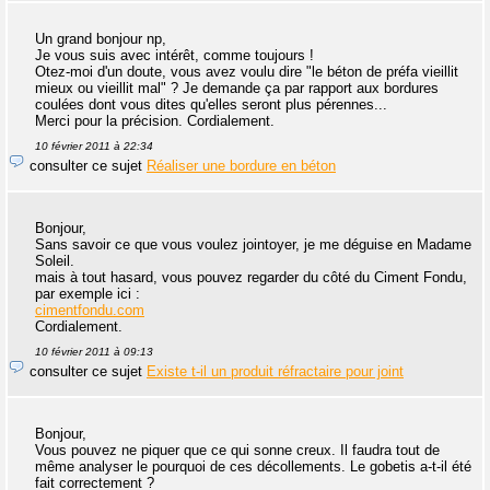
Un grand bonjour np,
Je vous suis avec intérêt, comme toujours !
Otez-moi d'un doute, vous avez voulu dire "le béton de préfa vieillit
mieux ou vieillit mal" ? Je demande ça par rapport aux bordures
coulées dont vous dites qu'elles seront plus pérennes...
Merci pour la précision. Cordialement.
10 février 2011 à 22:34
consulter ce sujet
Réaliser une bordure en béton
Bonjour,
Sans savoir ce que vous voulez jointoyer, je me déguise en Madame
Soleil.
mais à tout hasard, vous pouvez regarder du côté du Ciment Fondu,
par exemple ici :
cimentfondu.com
Cordialement.
10 février 2011 à 09:13
consulter ce sujet
Existe t-il un produit réfractaire pour joint
Bonjour,
Vous pouvez ne piquer que ce qui sonne creux. Il faudra tout de
même analyser le pourquoi de ces décollements. Le gobetis a-t-il été
fait correctement ?