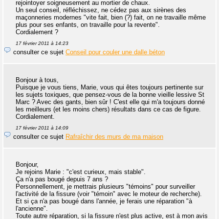
rejointoyer soigneusement au mortier de chaux.
Un seul conseil, réfléchissez, ne cédez pas aux sirènes des
maçonneries modernes "vite fait, bien (?) fait, on ne travaille même
plus pour ses enfants, on travaille pour la revente".
Cordialement ?
17 février 2011 à 14:23
consulter ce sujet
Conseil pour couler une dalle béton
Bonjour à tous,
Puisque je vous tiens, Marie, vous qui êtes toujours pertinente sur
les sujets toxiques, que pensez-vous de la bonne vieille lessive St
Marc ? Avec des gants, bien sûr ! C'est elle qui m'a toujours donné
les meilleurs (et les moins chers) résultats dans ce cas de figure.
Cordialement.
17 février 2011 à 14:09
consulter ce sujet
Rafraîchir des murs de ma maison
Bonjour,
Je rejoins Marie : "c'est curieux, mais stable".
Ça n'a pas bougé depuis 7 ans ?
Personnellement, je mettrais plusieurs "témoins" pour surveiller
l'activité de la fissure (voir "témoin" avec le moteur de recherche).
Et si ça n'a pas bougé dans l'année, je ferais une réparation "à
l'ancienne".
Toute autre réparation, si la fissure n'est plus active, est à mon avis