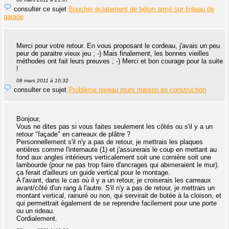
consulter ce sujet
Boucher éclatement de béton armé sur linteau de
garage
Merci pour votre retour. En vous proposant le cordeau, j'avais un peu
peur de paraitre vieux jeu ; -) Mais finalement, les bonnes vieilles
méthodes ont fait leurs preuves ; -) Merci et bon courage pour la suite
!
08 mars 2011 à 10:32
consulter ce sujet
Problème niveau murs maison en construction
Bonjour,
Vous ne dites pas si vous faites seulement les côtés ou s'il y a un
retour "façade" en carreaux de plâtre ?
Personnellement s'il n'y a pas de retour, je mettrais les plaques
entières comme l'internaute (1) et j'assurerais le coup en mettant au
fond aux angles intérieurs verticalement soit une cornière soit une
lambourde (pour ne pas trop faire d'ancrages qui abimeraient le mur).
ça ferait d'ailleurs un guide vertical pour le montage.
A l'avant, dans le cas où il y a un retour, je croiserais les carreaux
avant/côté d'un rang à l'autre. S'il n'y a pas de retour, je mettrais un
montant vertical, rainuré ou non, qui servirait de butée à la cloison, et
qui permettrait également de se reprendre facilement pour une porte
ou un rideau.
Cordialement.