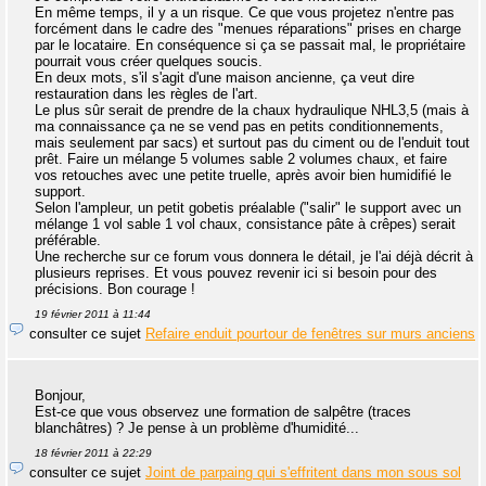
En même temps, il y a un risque. Ce que vous projetez n'entre pas
forcément dans le cadre des "menues réparations" prises en charge
par le locataire. En conséquence si ça se passait mal, le propriétaire
pourrait vous créer quelques soucis.
En deux mots, s'il s'agit d'une maison ancienne, ça veut dire
restauration dans les règles de l'art.
Le plus sûr serait de prendre de la chaux hydraulique NHL3,5 (mais à
ma connaissance ça ne se vend pas en petits conditionnements,
mais seulement par sacs) et surtout pas du ciment ou de l'enduit tout
prêt. Faire un mélange 5 volumes sable 2 volumes chaux, et faire
vos retouches avec une petite truelle, après avoir bien humidifié le
support.
Selon l'ampleur, un petit gobetis préalable ("salir" le support avec un
mélange 1 vol sable 1 vol chaux, consistance pâte à crêpes) serait
préférable.
Une recherche sur ce forum vous donnera le détail, je l'ai déjà décrit à
plusieurs reprises. Et vous pouvez revenir ici si besoin pour des
précisions. Bon courage !
19 février 2011 à 11:44
consulter ce sujet
Refaire enduit pourtour de fenêtres sur murs anciens
Bonjour,
Est-ce que vous observez une formation de salpêtre (traces
blanchâtres) ? Je pense à un problème d'humidité...
18 février 2011 à 22:29
consulter ce sujet
Joint de parpaing qui s'effritent dans mon sous sol