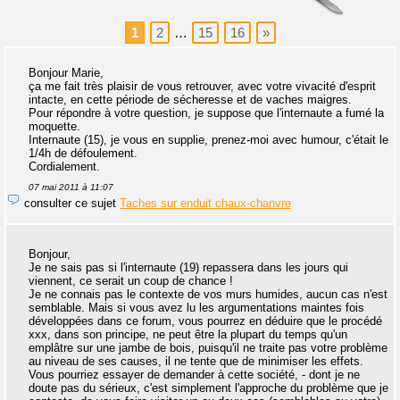
1
2
…
15
16
»
Bonjour Marie,
ça me fait très plaisir de vous retrouver, avec votre vivacité d'esprit
intacte, en cette période de sécheresse et de vaches maigres.
Pour répondre à votre question, je suppose que l'internaute a fumé la
moquette.
Internaute (15), je vous en supplie, prenez-moi avec humour, c'était le
1/4h de défoulement.
Cordialement.
07 mai 2011 à 11:07
consulter ce sujet
Taches sur enduit chaux-chanvre
Bonjour,
Je ne sais pas si l'internaute (19) repassera dans les jours qui
viennent, ce serait un coup de chance !
Je ne connais pas le contexte de vos murs humides, aucun cas n'est
semblable. Mais si vous avez lu les argumentations maintes fois
développées dans ce forum, vous pourrez en déduire que le procédé
xxx, dans son principe, ne peut être la plupart du temps qu'un
emplâtre sur une jambe de bois, puisqu'il ne traite pas votre problème
au niveau de ses causes, il ne tente que de minimiser les effets.
Vous pourriez essayer de demander à cette société, - dont je ne
doute pas du sérieux, c'est simplement l'approche du problème que je