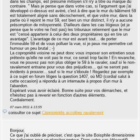
dans les champs, est présumé mitoyen s'il n'y a titre ou marque du
contraire. " Mais je pense que dans votre cas, si l'argument que j'ai
développé ci-dessus est avéré, c'est à dire que le mur du bâtiment 59
est totalement aligné sans décrochement, et que votre mur, dans la
partie où il rejoint le mur 59, est bien un mur distinct, il n'y a aucune
présomption de mitoyenneté. D'ailleurs dans les cas litigieux (et je
pense que le votre ne l'est pas) les tribunaux retiennent que le mur
est "censé appartenir à celui des deux propriétaires qui en tire un
avantage". L'avantage de ce mur est avant tout... de porter
l'immeuble 59 et de vous polluer la vue, si je peux me permettre cet
humour un peu brutal ; -)
La copropriété voisine ne peut donc vous imposer son entretien sous
prétexte qu'elle ne voit pas le mur, ce serait trop facile ! En revanche,
vous ne pouvez pas non plus obliger le 59 à le ravaler, sauf si le non-
ravalement entraine pour vous des préjudices... qui ne seront pas
évidents à prouver... sauf si le mur s'éboule ! Regardez par exemple
à ce sujet en forum litiges la question 1407, où MD (cordial salut à
cette occasion) a répondu à un internaute à propos d'un mur à
l'abandon.
Espérant vous avoir éclairé. Bonne suite pour vos démarches, et
n'hésitez pas à revenir en fonction d'autres éléments.
Cordialement.
07 mars 2011 à 13:55
consulter ce sujet
Copropriétés accolées ravalement
Bonjour,
Ce que j'ai oublié de préciser, c'est que le site Boisphile dimensionne
les solivages pour un plancher porteur. Dans votre cas (décoratif)