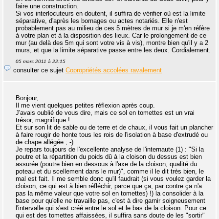
faire une construction.
Si vos interlocuteurs en doutent, il suffira de vérifier où est la limite
séparative, d'après les bornages ou actes notariés. Elle n'est
probablement pas au milieu de ces 5 mètres de mur si je m'en réfère
à votre plan et à la disposition des lieux. Car le prolongement de ce
mur (au delà des 5m qui sont votre vis à vis), montre bien qu'il y a 2
murs, et que la limite séparative passe entre les deux. Cordialement.
05 mars 2011 à 22:15
consulter ce sujet
Copropriétés accolées ravalement
Bonjour,
Il me vient quelques petites réflexion après coup.
J'avais oublié de vous dire, mais ce sol en tomettes est un vrai
trésor, magnifique !
Et sur son lit de sable ou de terre et de chaux, il vous fait un plancher
à faire rougir de honte tous les rois de l'isolation à base d'extrudé ou
de chape allégée ; -)
Je repars toujours de l'excellente analyse de l'internaute (1) : "Si la
poutre et la répartition du poids dû à la cloison du dessus est bien
assurée (poutre bien en dessous à l'axe de la cloison, qualité du
poteau et du scellement dans le mur)", comme il le dit très bien, le
mal est fait. Il me semble donc qu'il faudrait (si vous voulez garder la
cloison, ce qui est à bien réfléchir, parce que ça, par contre ça n'a
pas la même valeur que votre sol en tomettes) !) la consolider à la
base pour qu'elle ne travaille pas, c'est à dire garnir soigneusement
l'intervalle qui s'est créé entre le sol et le bas de la cloison. Pour ce
qui est des tomettes affaissées, il suffira sans doute de les "sortir"