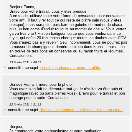
Bonjour Fanny,
Bravo pour votre travail, vous y êtes presque !
A ce stade, utilisez toute votre force de persuasion pour convaincre
votre ami. Il faut virer tout ce qui reste de plâtre sain (vous y êtes
presque), sans scrupule, puis faire un gobetis de mortier de chaux,
puis un bon corps d'enduit toujours au mortier de chaux. Vous verrez,
ça va très vite ! Finition badigeon ou ce que vous voulez dans ce
style, qui coûte 20 fois moins cher que toutes les daubes avec COV.
Vous n'aurez pas à y revenir. Seul inconvénient, vous ne pourrez pas
ramasser de champignons derrière le placo dans 5 ans... mais... on
en trouve de très bons en conserves ou au rayon fruits et légumes.
Cordialement.
23 février 2011 à 09:57
consulter ce sujet
Enduit à la chaux sur pierre et plâtre
Bonsoir Romain, merci pour la photo.
Vous avez bien fait de décrouter tout ça, le résultat va être sain et
magnifique (avec ou sans pierres vues). Bravo pour le travail et bon
courage pour la suite. Cordial salut.
22 février 2011 à 21:12
consulter ce sujet
Rénovation intérieure sur fissure et mur en pierre
Bonjour,
Je comprends votre enthousiasme et votre motivation.