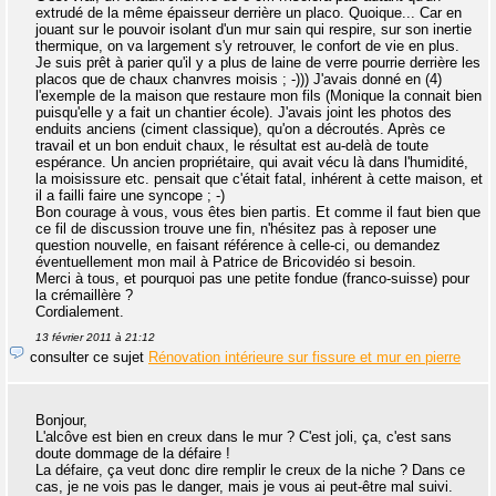
extrudé de la même épaisseur derrière un placo. Quoique... Car en
jouant sur le pouvoir isolant d'un mur sain qui respire, sur son inertie
thermique, on va largement s'y retrouver, le confort de vie en plus.
Je suis prêt à parier qu'il y a plus de laine de verre pourrie derrière les
placos que de chaux chanvres moisis ; -))) J'avais donné en (4)
l'exemple de la maison que restaure mon fils (Monique la connait bien
puisqu'elle y a fait un chantier école). J'avais joint les photos des
enduits anciens (ciment classique), qu'on a décroutés. Après ce
travail et un bon enduit chaux, le résultat est au-delà de toute
espérance. Un ancien propriétaire, qui avait vécu là dans l'humidité,
la moisissure etc. pensait que c'était fatal, inhérent à cette maison, et
il a failli faire une syncope ; -)
Bon courage à vous, vous êtes bien partis. Et comme il faut bien que
ce fil de discussion trouve une fin, n'hésitez pas à reposer une
question nouvelle, en faisant référence à celle-ci, ou demandez
éventuellement mon mail à Patrice de Bricovidéo si besoin.
Merci à tous, et pourquoi pas une petite fondue (franco-suisse) pour
la crémaillère ?
Cordialement.
13 février 2011 à 21:12
consulter ce sujet
Rénovation intérieure sur fissure et mur en pierre
Bonjour,
L'alcôve est bien en creux dans le mur ? C'est joli, ça, c'est sans
doute dommage de la défaire !
La défaire, ça veut donc dire remplir le creux de la niche ? Dans ce
cas, je ne vois pas le danger, mais je vous ai peut-être mal suivi.