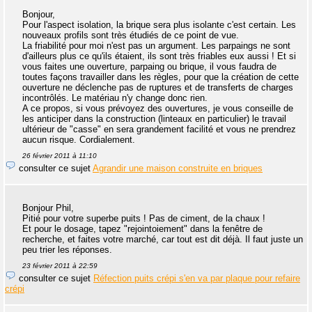
Bonjour,
Pour l'aspect isolation, la brique sera plus isolante c'est certain. Les
nouveaux profils sont très étudiés de ce point de vue.
La friabilité pour moi n'est pas un argument. Les parpaings ne sont
d'ailleurs plus ce qu'ils étaient, ils sont très friables eux aussi ! Et si
vous faites une ouverture, parpaing ou brique, il vous faudra de
toutes façons travailler dans les règles, pour que la création de cette
ouverture ne déclenche pas de ruptures et de transferts de charges
incontrôlés. Le matériau n'y change donc rien.
A ce propos, si vous prévoyez des ouvertures, je vous conseille de
les anticiper dans la construction (linteaux en particulier) le travail
ultérieur de "casse" en sera grandement facilité et vous ne prendrez
aucun risque. Cordialement.
26 février 2011 à 11:10
consulter ce sujet
Agrandir une maison construite en briques
Bonjour Phil,
Pitié pour votre superbe puits ! Pas de ciment, de la chaux !
Et pour le dosage, tapez "rejointoiement" dans la fenêtre de
recherche, et faites votre marché, car tout est dit déjà. Il faut juste un
peu trier les réponses.
23 février 2011 à 22:59
consulter ce sujet
Réfection puits crépi s'en va par plaque pour refaire
crépi