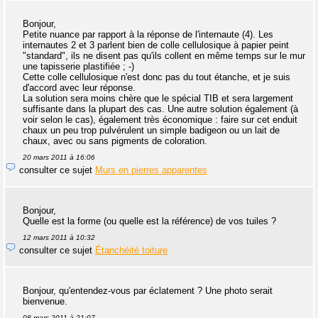
Bonjour,
Petite nuance par rapport à la réponse de l'internaute (4). Les
internautes 2 et 3 parlent bien de colle cellulosique à papier peint
"standard", ils ne disent pas qu'ils collent en même temps sur le mur
une tapisserie plastifiée ; -)
Cette colle cellulosique n'est donc pas du tout étanche, et je suis
d'accord avec leur réponse.
La solution sera moins chère que le spécial TIB et sera largement
suffisante dans la plupart des cas. Une autre solution également (à
voir selon le cas), également très économique : faire sur cet enduit
chaux un peu trop pulvérulent un simple badigeon ou un lait de
chaux, avec ou sans pigments de coloration.
20 mars 2011 à 16:06
consulter ce sujet
Murs en pierres apparentes
Bonjour,
Quelle est la forme (ou quelle est la référence) de vos tuiles ?
12 mars 2011 à 10:32
consulter ce sujet
Étanchéité toiture
Bonjour, qu'entendez-vous par éclatement ? Une photo serait
bienvenue.
08 mars 2011 à 21:07