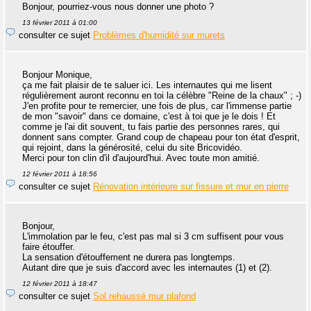
Bonjour, pourriez-vous nous donner une photo ?
13 février 2011 à 01:00
consulter ce sujet
Problèmes d'humidité sur murets
Bonjour Monique,
ça me fait plaisir de te saluer ici. Les internautes qui me lisent
régulièrement auront reconnu en toi la célèbre "Reine de la chaux" ; -)
J'en profite pour te remercier, une fois de plus, car l'immense partie
de mon "savoir" dans ce domaine, c'est à toi que je le dois ! Et
comme je l'ai dit souvent, tu fais partie des personnes rares, qui
donnent sans compter. Grand coup de chapeau pour ton état d'esprit,
qui rejoint, dans la générosité, celui du site Bricovidéo.
Merci pour ton clin d'il d'aujourd'hui. Avec toute mon amitié.
12 février 2011 à 18:56
consulter ce sujet
Rénovation intérieure sur fissure et mur en pierre
Bonjour,
L'immolation par le feu, c'est pas mal si 3 cm suffisent pour vous
faire étouffer.
La sensation d'étouffement ne durera pas longtemps.
Autant dire que je suis d'accord avec les internautes (1) et (2).
12 février 2011 à 18:47
consulter ce sujet
Sol rehaussé mur plafond