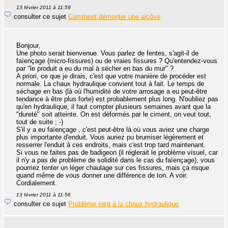
13 février 2011 à 11:59
consulter ce sujet
Comment démonter une alcôve
Bonjour,
Une photo serait bienvenue. Vous parlez de fentes, s'agit-il de
faïençage (micro-fissures) ou de vraies fissures ? Qu'entendez-vous
par "le produit a eu du mal à sécher en bas du mur" ?
A priori, ce que je dirais, c'est que votre manière de procéder est
normale. La chaux hydraulique convient tout à fait. Le temps de
séchage en bas (là où l'humidité de votre arrosage a eu peut-être
tendance à être plus forte) est probablement plus long. N'oubliez pas
qu'en hydraulique, il faut compter plusieurs semaines avant que la
"dureté" soit atteinte. On est déformés par le ciment, on veut tout,
tout de suite ; -)
S'il y a eu faïençage , c'est peut-être là où vous aviez une charge
plus importante d'enduit. Vous auriez pu brumiser légèrement et
resserrer l'enduit à ces endroits, mais c'est trop tard maintenant.
Si vous ne faites pas de badigeon (il réglerait le problème visuel, car
il n'y a pas de problème de solidité dans le cas du faïençage), vous
pourriez tenter un léger chaulage sur ces fissures, mais ça risque
quand même de vous donner une différence de ton. A voir.
Cordialement.
13 février 2011 à 11:56
consulter ce sujet
Problème joint à la chaux hydraulique