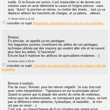
inutile. Si la fissure est active, il est impossible ici de donner une
solution sans en avoir déterminé la cause et l'origine précise : sans
quoi, "durcir" la jonction en résine, ou mettre des tirants... tout ça va
déplacer ailleurs les transferts de charges, et ça pétera... ailleurs.
17 février 2011 à 11:33
consulter ce sujet
Réparation consolidation fissure mur en mâchefer
Bonjour,
En principe, on appelle ça les jambages.
Vos baguettes pourries constituent les arêtes de ces jambages,
technique utilisée par des maçons qui veulent aller vite et ne savent
plus faire les arêtes "à l'ancienne".
Encore faut-il maitriser les artifices de quincaillerie modernes ; -)
16 février 2011 à 00:18
consulter ce sujet
Comment se nomment les murs de chaque côté de
la fenêtre
Bonsoir à tou(te)s,
Pas de souci, Romain, pour les retours négatifs. Je suis d'accord
avec votre interprétation : "l'ignorance en est la principale raison".
Quand on pense que la plupart des points de vente de matériaux,
même pour les professionnels, ne connaissent pas les chaux, ne font
pas la différence entre aérienne, hydraulique, et batardée... et n'en
ont pas en stock ; -)
C'est vrai, un chaux/chanvre de 8 cm n'isolera pas autant qu'un