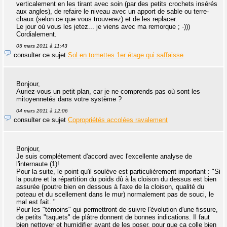
verticalement en les tirant avec soin (par des petits crochets insérés
aux angles), de refaire le niveau avec un apport de sable ou terre-
chaux (selon ce que vous trouverez) et de les replacer.
Le jour où vous les jetez... je viens avec ma remorque ; -)))
Cordialement.
05 mars 2011 à 11:43
consulter ce sujet
Sol en tomettes 1er étage qui saffaisse
Bonjour,
Auriez-vous un petit plan, car je ne comprends pas où sont les
mitoyennetés dans votre système ?
04 mars 2011 à 12:06
consulter ce sujet
Copropriétés accolées ravalement
Bonjour,
Je suis complétement d'accord avec l'excellente analyse de
l'internaute (1)!
Pour la suite, le point qu'il soulève est particulièrement important : "Si
la poutre et la répartition du poids dû à la cloison du dessus est bien
assurée (poutre bien en dessous à l'axe de la cloison, qualité du
poteau et du scellement dans le mur) normalement pas de souci, le
mal est fait. "
Pour les "témoins" qui permettront de suivre l'évolution d'une fissure,
de petits "taquets" de plâtre donnent de bonnes indications. Il faut
bien nettoyer et humidifier avant de les poser, pour que ça colle bien