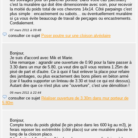
c'est la muralière qui doit être dimensionnée avec soin, pour recevoir
la moitié du poids total de vos chevrons 14x14. Côté parpaings c'est
plus simple : encastrement ou sabots... ou éventuellement muralière
si ça vous évite beaucoup de travail de perçages ou encastrements.
Cordialement.
07 mars 2011 à 09:48
consulter ce sujet
Poser poutre sur une cloison alvéolaire
Bonjour,
Je suis d'accord avec Mik et Marie.
Une remarque : agrandir une ouverture de 0.90 pour la faire passer à
3.30 dans un mur de 5.80, ça veut dire qu'il vous restera 1.25m de
pisé de part et d'autre. Ce à quoi il faut enlever la place pour refaire
des jambages, ou plus exactement des bons piliers en béton armé
(car il faudra supporter un linteau de 3.30 et tout ce qui est dessus).
Autant dire que ce n'est plus une "ouverture", c'est une démolition !
06 mars 2011 à 22:44
consulter ce sujet
Réaliser ouverture de 3.30m dans mur porteur de
5.80m
Bonjour,
Compte tenu du poids global (le pin pèse dans les 600 kg au m3), je
ferais reposer les extrémités (côté placo) sur une muralière placée le
long de la cloison placo.