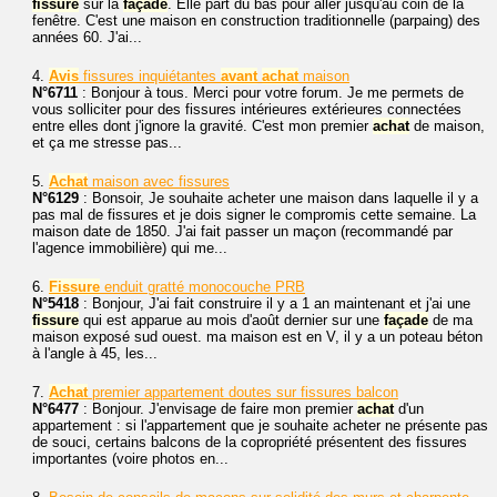
fissure
sur la
façade
. Elle part du bas pour aller jusqu'au coin de la
fenêtre. C'est une maison en construction traditionnelle (parpaing) des
années 60. J'ai...
4.
Avis
fissures inquiétantes
avant
achat
maison
N°6711
: Bonjour à tous. Merci pour votre forum. Je me permets de
vous solliciter pour des fissures intérieures extérieures connectées
entre elles dont j'ignore la gravité. C'est mon premier
achat
de maison,
et ça me stresse pas...
5.
Achat
maison avec fissures
N°6129
: Bonsoir, Je souhaite acheter une maison dans laquelle il y a
pas mal de fissures et je dois signer le compromis cette semaine. La
maison date de 1850. J'ai fait passer un maçon (recommandé par
l'agence immobilière) qui me...
6.
Fissure
enduit gratté monocouche PRB
N°5418
: Bonjour, J'ai fait construire il y a 1 an maintenant et j'ai une
fissure
qui est apparue au mois d'août dernier sur une
façade
de ma
maison exposé sud ouest. ma maison est en V, il y a un poteau béton
à l'angle à 45, les...
7.
Achat
premier appartement doutes sur fissures balcon
N°6477
: Bonjour. J'envisage de faire mon premier
achat
d'un
appartement : si l'appartement que je souhaite acheter ne présente pas
de souci, certains balcons de la copropriété présentent des fissures
importantes (voire photos en...