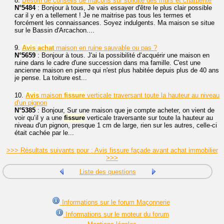
8.
Besoin de conseils de maçons sur solidité des murs et charpente
N°5484
: Bonjour à tous, Je vais essayer d'être le plus clair possible
car il y en a tellement ! Je ne maitrise pas tous les termes et
forcément les connaissances. Soyez indulgents. Ma maison se situe
sur le Bassin d'Arcachon....
9.
Avis
achat
maison en ruine sauvable ou pas ?
N°5659
: Bonjour à tous. J'ai la possibilité d’acquérir une maison en
ruine dans le cadre d'une succession dans ma famille. C'est une
ancienne maison en pierre qui n'est plus habitée depuis plus de 40 ans
je pense. La toiture est...
10.
Avis
maison
fissure
verticale traversant toute la hauteur au niveau
d'un pignon
N°5385
: Bonjour, Sur une maison que je compte acheter, on vient de
voir qu’il y a une
fissure
verticale traversante sur toute la hauteur au
niveau d'un pignon, presque 1 cm de large, rien sur les autres, celle-ci
était cachée par le...
>>> Résultats suivants pour : Avis fissure façade avant achat immobilier
>>>
Liste des questions
Informations sur le forum Maçonnerie
Informations sur le moteur du forum