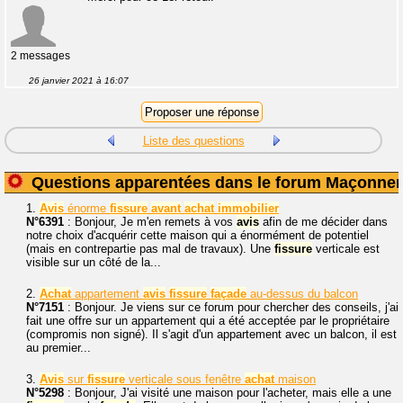
2 messages
26 janvier 2021 à 16:07
Liste des questions
Questions apparentées dans le forum Maçonner
1.
Avis
énorme
fissure
avant
achat
immobilier
N°6391
: Bonjour, Je m'en remets à vos
avis
afin de me décider dans
notre choix d'acquérir cette maison qui a énormément de potentiel
(mais en contrepartie pas mal de travaux). Une
fissure
verticale est
visible sur un côté de la...
2.
Achat
appartement
avis
fissure
façade
au-dessus du balcon
N°7151
: Bonjour. Je viens sur ce forum pour chercher des conseils, j'ai
fait une offre sur un appartement qui a été acceptée par le propriétaire
(compromis non signé). Il s'agit d'un appartement avec un balcon, il est
au premier...
3.
Avis
sur
fissure
verticale sous fenêtre
achat
maison
N°5298
: Bonjour, J'ai visité une maison pour l'acheter, mais elle a une