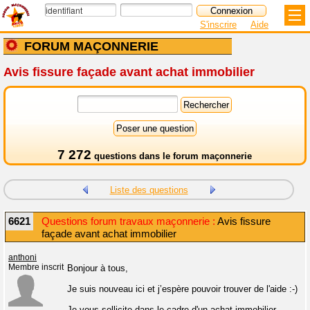
S'inscrire
Aide
FORUM MAÇONNERIE
Avis fissure façade avant achat immobilier
7 272
questions dans le
forum maçonnerie
Liste des questions
6621
Questions forum travaux maçonnerie :
Avis fissure
façade avant achat immobilier
anthoni
Membre inscrit
Bonjour à tous,
Je suis nouveau ici et j’espère pouvoir trouver de l'aide :-)
Je vous sollicite dans le cadre d'un achat immobilier.