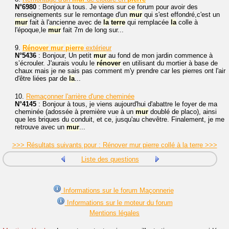
N°6980
: Bonjour à tous. Je viens sur ce forum pour avoir des
renseignements sur le remontage d'un
mur
qui s'est effondré,c'est un
mur
fait à l'ancienne avec de
la
terre
qui remplacée
la
colle à
l'époque,le
mur
fait 7m de long sur...
9.
Rénover
mur
pierre
extérieur
N°5436
: Bonjour, Un petit
mur
au fond de mon jardin commence à
s’écrouler. J'aurais voulu le
rénover
en utilisant du mortier à base de
chaux mais je ne sais pas comment m'y prendre car les pierres ont l'air
d'être liées par de
la
...
10.
Remaçonner l'arrière d'une cheminée
N°4145
: Bonjour à tous, je viens aujourd'hui d'abattre le foyer de ma
cheminée (adossée à première vue à un
mur
doublé de placo), ainsi
que les briques du conduit, et ce, jusqu'au chevêtre. Finalement, je me
retrouve avec un
mur
...
>>> Résultats suivants pour : Rénover mur pierre collé à la terre >>>
Liste des questions
Informations sur le forum Maçonnerie
Informations sur le moteur du forum
Mentions légales