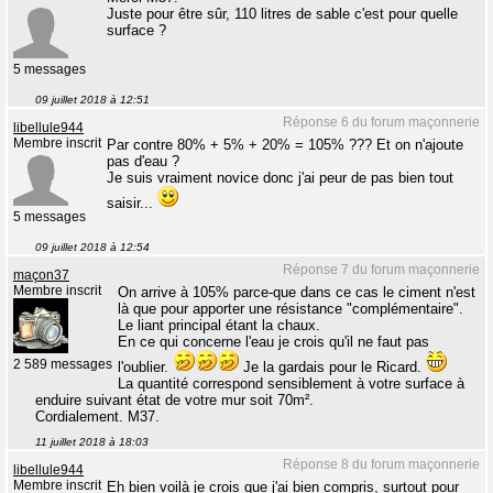
Juste pour être sûr, 110 litres de sable c'est pour quelle
surface ?
5 messages
09 juillet 2018 à 12:51
Réponse 6 du forum maçonnerie
libellule944
Membre inscrit
Par contre 80% + 5% + 20% = 105% ??? Et on n'ajoute
pas d'eau ?
Je suis vraiment novice donc j'ai peur de pas bien tout
saisir...
5 messages
09 juillet 2018 à 12:54
Réponse 7 du forum maçonnerie
maçon37
Membre inscrit
On arrive à 105% parce-que dans ce cas le ciment n'est
là que pour apporter une résistance "complémentaire".
Le liant principal étant la chaux.
En ce qui concerne l'eau je crois qu'il ne faut pas
2 589 messages
l'oublier.
Je la gardais pour le Ricard.
La quantité correspond sensiblement à votre surface à
enduire suivant état de votre mur soit 70m².
Cordialement. M37.
11 juillet 2018 à 18:03
Réponse 8 du forum maçonnerie
libellule944
Membre inscrit
Eh bien voilà je crois que j'ai bien compris, surtout pour