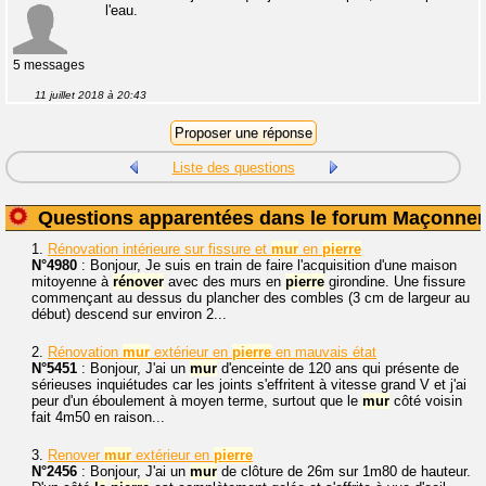
l'eau.
5 messages
11 juillet 2018 à 20:43
Liste des questions
Questions apparentées dans le forum Maçonner
1.
Rénovation intérieure sur fissure et
mur
en
pierre
N°4980
: Bonjour, Je suis en train de faire l'acquisition d'une maison
mitoyenne à
rénover
avec des murs en
pierre
girondine. Une fissure
commençant au dessus du plancher des combles (3 cm de largeur au
début) descend sur environ 2...
2.
Rénovation
mur
extérieur en
pierre
en mauvais état
N°5451
: Bonjour, J'ai un
mur
d'enceinte de 120 ans qui présente de
sérieuses inquiétudes car les joints s'effritent à vitesse grand V et j'ai
peur d'un éboulement à moyen terme, surtout que le
mur
côté voisin
fait 4m50 en raison...
3.
Renover
mur
extérieur en
pierre
N°2456
: Bonjour, J'ai un
mur
de clôture de 26m sur 1m80 de hauteur.