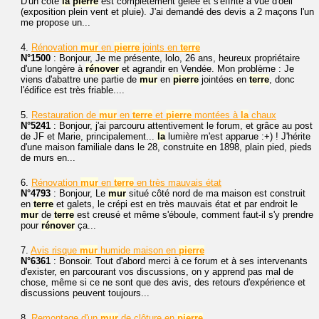
D'un côté
la
pierre
est complètement gelée et s'effrite à vue d'oeil
(exposition plein vent et pluie). J'ai demandé des devis a 2 maçons l'un
me propose un...
4.
Rénovation
mur
en
pierre
joints en
terre
N°1500
: Bonjour, Je me présente, lolo, 26 ans, heureux propriétaire
d'une longère à
rénover
et agrandir en Vendée. Mon problème : Je
viens d'abattre une partie de
mur
en
pierre
jointées en
terre
, donc
l'édifice est très friable....
5.
Restauration de
mur
en
terre
et
pierre
montées à
la
chaux
N°5241
: Bonjour, j'ai parcouru attentivement le forum, et grâce au post
de JF et Marie, principalement...
la
lumière m'est apparue :+) ! J'hérite
d'une maison familiale dans le 28, construite en 1898, plain pied, pieds
de murs en...
6.
Rénovation
mur
en
terre
en très mauvais état
N°4793
: Bonjour, Le
mur
situé côté nord de ma maison est construit
en
terre
et galets, le crépi est en très mauvais état et par endroit le
mur
de
terre
est creusé et même s'éboule, comment faut-il s'y prendre
pour
rénover
ça...
7.
Avis risque
mur
humide maison en
pierre
N°6361
: Bonsoir. Tout d'abord merci à ce forum et à ses intervenants
d'exister, en parcourant vos discussions, on y apprend pas mal de
chose, même si ce ne sont que des avis, des retours d'expérience et
discussions peuvent toujours...
8.
Remontage d'un
mur
de clôture en
pierre