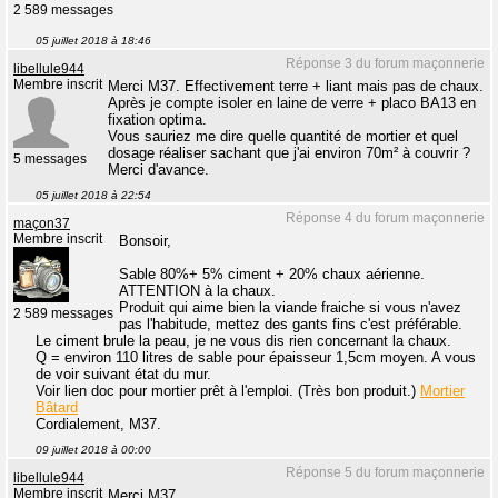
2 589 messages
05 juillet 2018 à 18:46
Réponse 3 du forum maçonnerie
libellule944
Membre inscrit
Merci M37. Effectivement terre + liant mais pas de chaux.
Après je compte isoler en laine de verre + placo BA13 en
fixation optima.
Vous sauriez me dire quelle quantité de mortier et quel
dosage réaliser sachant que j'ai environ 70m² à couvrir ?
5 messages
Merci d'avance.
05 juillet 2018 à 22:54
Réponse 4 du forum maçonnerie
maçon37
Membre inscrit
Bonsoir,
Sable 80%+ 5% ciment + 20% chaux aérienne.
ATTENTION à la chaux.
Produit qui aime bien la viande fraiche si vous n'avez
2 589 messages
pas l'habitude, mettez des gants fins c'est préférable.
Le ciment brule la peau, je ne vous dis rien concernant la chaux.
Q = environ 110 litres de sable pour épaisseur 1,5cm moyen. A vous
de voir suivant état du mur.
Voir lien doc pour mortier prêt à l'emploi. (Très bon produit.)
Mortier
Bâtard
Cordialement, M37.
09 juillet 2018 à 00:00
Réponse 5 du forum maçonnerie
libellule944
Membre inscrit
Merci M37.