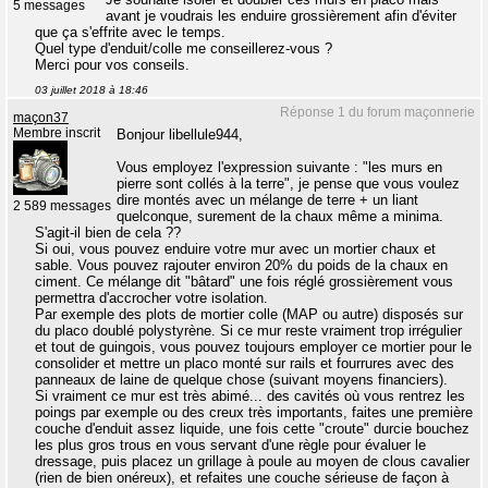
5 messages
avant je voudrais les enduire grossièrement afin d'éviter
que ça s'effrite avec le temps.
Quel type d'enduit/colle me conseillerez-vous ?
Merci pour vos conseils.
03 juillet 2018 à 18:46
Réponse 1 du forum maçonnerie
maçon37
Membre inscrit
Bonjour libellule944,
Vous employez l'expression suivante : "les murs en
pierre sont collés à la terre", je pense que vous voulez
dire montés avec un mélange de terre + un liant
2 589 messages
quelconque, surement de la chaux même a minima.
S'agit-il bien de cela ??
Si oui, vous pouvez enduire votre mur avec un mortier chaux et
sable. Vous pouvez rajouter environ 20% du poids de la chaux en
ciment. Ce mélange dit "bâtard" une fois réglé grossièrement vous
permettra d'accrocher votre isolation.
Par exemple des plots de mortier colle (MAP ou autre) disposés sur
du placo doublé polystyrène. Si ce mur reste vraiment trop irrégulier
et tout de guingois, vous pouvez toujours employer ce mortier pour le
consolider et mettre un placo monté sur rails et fourrures avec des
panneaux de laine de quelque chose (suivant moyens financiers).
Si vraiment ce mur est très abimé... des cavités où vous rentrez les
poings par exemple ou des creux très importants, faites une première
couche d'enduit assez liquide, une fois cette "croute" durcie bouchez
les plus gros trous en vous servant d'une règle pour évaluer le
dressage, puis placez un grillage à poule au moyen de clous cavalier
(rien de bien onéreux), et refaites une couche sérieuse de façon à