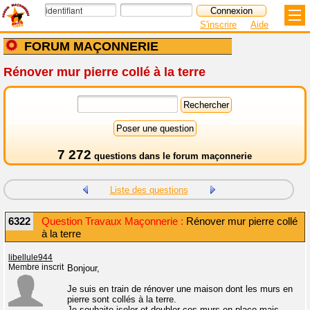
S'inscrire
Aide
FORUM MAÇONNERIE
Rénover mur pierre collé à la terre
7 272
questions dans le
forum maçonnerie
Liste des questions
6322
Question Travaux Maçonnerie :
Rénover mur pierre collé
à la terre
libellule944
Membre inscrit
Bonjour,
Je suis en train de rénover une maison dont les murs en
pierre sont collés à la terre.
Je souhaite isoler et doubler ces murs en placo mais