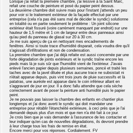
Lorsque j'ai refait la première chambre, j'ai lessivé à la Saint Marc,
refait une couche de peinture et posé du papier peint dessus.
La deuxième chambre doit suivre mais pour l'instant j'attends un peu
pour voir si le traitement extérieur de la façade effectué par une
entreprise (cela n'a pas été sans mal de décider le syndic) solutionne
en totalité ou en partie seulement le problème : Un joint silicone
extérieur était fissuré (voire carrément manquant par endroit) sur une
hauteur de 1,5 mètre et 1 cm de largeur entre deux panneaux ainsi
qu'au pied du panneau de glasal sur 20 à 30 cm.
Je me suis aperçu de ça en nettoyant mes encadrements de
fenêtres. Ainsi si toute trace d'humidité disparait, cela voudra dire qu'il
s'agissait d'infiltrations et non de condensation.
La première chambre que j'ai déjà refaite est aussi concernée par une
forte dégradation de joints extérieurs et le syndic traîne encore les
pieds mais là je suis sûr que l'humidité vient de l'extérieur. J'avais
enlevé l'ancien papier depuis plusieurs semaines, poncé et traité les
taches avec de la javel diluée et plus aucune trace ne subsistait ni
n'était apparue depuis, puis vint trois jours de pluie successifs et là
patatras, une auréole est apparue dans le coin inférieur allant en
s'aggravant de jour en jour. Il a donc fallu attendre que cela sèche
correctement avant de poser la peinture anti humidité puis le papier
peint.
Je ne pouvais pas laisser la chambre des enfants en chantier plus
longtemps et j'ai donc averti le syndic qui doit mandater une
entreprise pour rétablir l'étanchéité extérieure, à ceci près que je l'ai
demandé depuis plus d'un mois et que rien n'a été fait à ce jour.
Je crois bien que je vais demander à l'assurance de les contacter et
leur indiquer qu'en cas de nouvelles dégradations, ils devront prendre
à leur charge tous les frais de remise en état.
Encore merci pour vos réponses. Cordialement. FV