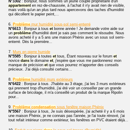
N°3302
: Bonjour, nous sommes un jeune couple propriétaire d'un
appartement
en rez-de-chaussée, à l'achat il n'y avait rien de visible,
mais voilà qu'un an plus tard nous apercevons des taches d'humidité
qui décollent le papier peint,...
6.
Problème
mur humidité sous-sol semi-enterré
N°6613
: Bonjour à tous
et
bonne année ! Je demande votre aide sur
un
problème
d'humidité dont je sais pas comment le résoudre. Nous
avons acheté il y a 5 ans une maison Phénix avec un sous sol semi-
enterré. Dès la première...
7.
Murs en pierre humide
N°5585
: Bonjour à toutes
et
tous, Étant nouveau sur le forum
et
novice
dans
le domaine
et
, j'espère que vous me pardonnerez mon
manque de précision
et
que vous pourrez m'apporter des conseils
précieux. J'ai déjà consulté certains...
8.
Problème
humidité murs extérieurs
N°6422
: Bonjour à tous. J'habite au 3 étage, j'ai les 3 murs extérieurs
qui prennent trop d'humidité, j'ai été voir un conseiller par un grande
surface de bricolage, il m'a conseillé un produit de la marque Ripolin
pour...
9.
Problème
condensation
sous fenêtre maison Phénix
N°5567
: Bonjour à tous, Je suis désespérée, j'ai acheté il y a 6 mois
une maison Phénix, je ne connais pas l'année, je l'ai toute rénové, j'ai
tout refait intérieur comme extérieur, les fenêtres en PVC étaient déjà...