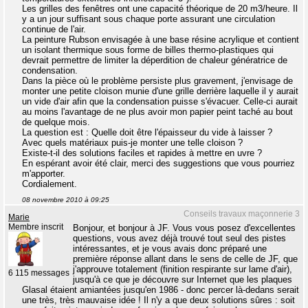
Les grilles des fenêtres ont une capacité théorique de 20 m3/heure. Il
y a un jour suffisant sous chaque porte assurant une circulation
continue de l'air.
La peinture Rubson envisagée à une base résine acrylique et contient
un isolant thermique sous forme de billes thermo-plastiques qui
devrait permettre de limiter la déperdition de chaleur génératrice de
condensation.
Dans la pièce où le problème persiste plus gravement, j'envisage de
monter une petite cloison munie d'une grille derrière laquelle il y aurait
un vide d'air afin que la condensation puisse s'évacuer. Celle-ci aurait
au moins l'avantage de ne plus avoir mon papier peint taché au bout
de quelque mois.
La question est : Quelle doit être l'épaisseur du vide à laisser ?
Avec quels matériaux puis-je monter une telle cloison ?
Existe-t-il des solutions faciles et rapides à mettre en uvre ?
En espérant avoir été clair, merci des suggestions que vous pourriez
m'apporter.
Cordialement.
08 novembre 2010 à 09:25
Conseils travaux maçonnerie 3
Marie
Membre inscrit
Bonjour, et bonjour à JF. Vous vous posez d'excellentes
questions, vous avez déjà trouvé tout seul des pistes
intéressantes, et je vous avais donc préparé une
première réponse allant dans le sens de celle de JF, que
j'approuve totalement (finition respirante sur lame d'air),
6 115 messages
jusqu'à ce que je découvre sur Internet que les plaques
Glasal étaient amiantées jusqu'en 1986 - donc percer là-dedans serait
une très, très mauvaise idée ! Il n'y a que deux solutions sûres : soit