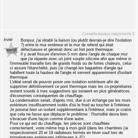
Conseils travaux maçonnerie 2
Invité
Bonjour, j'ai rétabli la liaison (ou plutôt devrais-je dire l'isolation
?) entre le mur extérieur et le mur de refend qui était
défectueuse et générait donc un fort pont thermique.
Il y avait fissure d'environ 5 mm dans l'angle de chaque mur
que j'ai réparée avec un joint souple silicone afin que même si
l'immeuble travaille lors de grands froids ou de fortes chaleurs, celui-
ci assure l'étanchéité, puis j'ai changé les baguettes d'angle qui
habillent toute la hauteur de l'angle et servent apparemment d'isolant
thermique.
L'idéal serait de pouvoir poser une isolation extérieure afin de
supprimer définitivement ce pont thermique mais les co-propriétaires
restent sourds à mes suggestions qui seraient en plus génératrices
d'économies conséquentes de chauffage.
La condensation serait, d'après moi, due à un échange par les murs
extérieurs insuffisamment isolés d'où le froid au toucher à l'intérieur.
Je poserai bien un isolant supplémentaire à l'intérieur, mais je crains
que cela ne fasse que déplacer le problème : l'humidité devra bien
s'évacuer d'une façon comme d'une autre.
Pour ce qui est du chauffage, les pièces sont chauffées
correctement, voire même trop à mon goût (dans les chambres j'ai
respectivement 20 et 19 radiateurs fermés en hiver sauf lors de
températures extérieures inférieures à -5°).