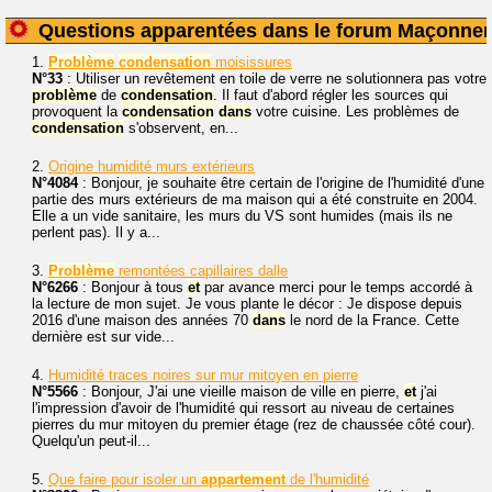
Questions apparentées dans le forum Maçonner
1.
Problème
condensation
moisissures
N°33
: Utiliser un revêtement en toile de verre ne solutionnera pas votre
problème
de
condensation
. Il faut d'abord régler les sources qui
provoquent la
condensation
dans
votre cuisine. Les problèmes de
condensation
s'observent, en...
2.
Origine humidité murs extérieurs
N°4084
: Bonjour, je souhaite être certain de l'origine de l'humidité d'une
partie des murs extérieurs de ma maison qui a été construite en 2004.
Elle a un vide sanitaire, les murs du VS sont humides (mais ils ne
perlent pas). Il y a...
3.
Problème
remontées capillaires dalle
N°6266
: Bonjour à tous
et
par avance merci pour le temps accordé à
la lecture de mon sujet. Je vous plante le décor : Je dispose depuis
2016 d'une maison des années 70
dans
le nord de la France. Cette
dernière est sur vide...
4.
Humidité traces noires sur mur mitoyen en pierre
N°5566
: Bonjour, J'ai une vieille maison de ville en pierre,
et
j'ai
l'impression d'avoir de l'humidité qui ressort au niveau de certaines
pierres du mur mitoyen du premier étage (rez de chaussée côté cour).
Quelqu'un peut-il...
5.
Que faire pour isoler un
appartement
de l'humidité