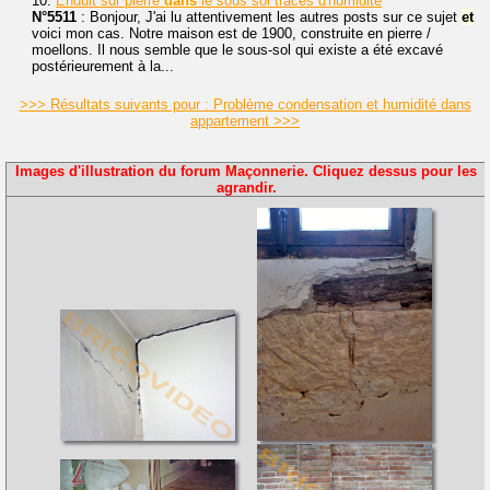
10.
Enduit sur pierre
dans
le sous sol traces d'humidité
N°5511
: Bonjour, J'ai lu attentivement les autres posts sur ce sujet
et
voici mon cas. Notre maison est de 1900, construite en pierre /
moellons. Il nous semble que le sous-sol qui existe a été excavé
postérieurement à la...
>>> Résultats suivants pour : Problème condensation et humidité dans
appartement >>>
Images d'illustration du forum Maçonnerie. Cliquez dessus pour les
agrandir.