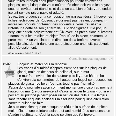
vous faites intervenir des professionnels pour faire enlever ces
plaques, ce qui risque de vous coûter très cher, soit vous les noyez
sous un revêtement étanche, et dans ce cas bien précis votre enduit
isolant semble raisonnable et adapté.
Soyez très prudent sur la composition (je n'ai pas réussi à trouver les
fiches techniques de Rubson, ce qui n'est pas très encourageant),
évitez les produits contenant des solvants si vous travaillez à
l'intérieur à cette saison (le taux de COV doit figurer sur le pot, un
acrylique enrichi polyuréthane est OK avec les précautions suivantes
: sortez tous les textiles et objets "mous" de la pièce, colmatez la
porte, mettez un ventilateur en direction de la fenêtre ouverte, si
possible allez dormir dans une autre pièce pour une nuit, ça devrait
aller. Cordialement.
09 novembre 2010 à 22:49
Conseils travaux maçonnerie 4
Invité
Bonjour, et merci pour la réponse.
Les traces d'humidité n'apparaissent pas sur les plaques de
glasal, mais en dessous de celles-ci, sur le mur.
Le mur fait environ 1m de hauteur puis il y a un bâti en bois
d'environ dix centimètres de hauteur sur lequel sont posées les
plaques de glasal. Le bois n'est pas touché pas l'humidité.
J'aurai donc souhaité savoir comment monter une cloison au moins à
hauteur du mur (ce qui m'éviterait d'avoir à percer le glasal), ou si en
perçant au plafond je peux poser un bâti ou des rails sur la largeur
sans fenêtre et quelle épaisseur laisser vide pour qu'une circulation
correcte puisse se faire.
Je suis conscient que cela risque de réduire la surface de la pièce,
mais hélas si une peinture isolante et anti-humidité ou condensation
s'avère insuffisante, c'est la seule solution que j'entrevoie.