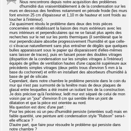
Nous rencontrons depuis notre acquisition des problèmes
d'humidité dus vraisemblablement à de la condensation sur les
murs en dessous des fenêtres notamment en période froide (les murs
font environ 25 cm d'épaisseur et 1,10 m de hauteur et sont froids au
toucher à l'intérieur).
J'ai quasiment résolu le problème dans deux des trois pièces
concernées en rétablissant la liaison des murs extérieurs avec les
murs intérieurs et perpendiculaires qui ne se faisait plus après des
recherches sur le net sur les ponts thermiques (il semblerait que le
mur perpendiculaire absorbe progressivement l'humidité et que celle-
ci s'évacue naturellement sans plus entraîner de dégâts que quelques
bulles apparaissant sous le papier qui disparaissent d'elles-mêmes
sans laisser de traces), puis en faisant poser des doubles vitrages
(disparition de la condensation sur les simples vitrages à l'intérieur)
équipés de grilles de ventilation hautes d'une capacité supérieure aux
précédents simples vitrages (deux petits trous d'environ 5 mm à la
base du cochonnet) et enfin en installant des absorbeurs d'humidité à
base de gel de silicate.
Cependant, dans notre chambre le problème persiste dans le coin du
mur qui n'est pas surmonté de la fenêtre mais de deux plaques de
glasal entre lesquelles a été inséré un isolant lors de la construction.
Je dois préciser qu'à l'extérieur, ledit mur est séparé de celui de mon
voisin par un "jour" d'environ 8 cm qui semble être un joint de
dilatation et que la pièce est orientée au nord.
Ma question est donc d'une part :
Pour les pièces où un peu d'humidité persiste (orientées sud) mais en
faible quantité, une peinture anti condensation style "Rubson" sera-t-
elle efficace ?
D'autre part, que faire pour résoudre le problème qui persiste dans
notre chambre ?