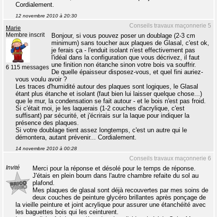
Cordialement.
12 novembre 2010 à 20:30
Conseils travaux maçonnerie 5
Marie
Membre inscrit
Bonjour, si vous pouvez poser un doublage (2-3 cm
minimum) sans toucher aux plaques de Glasal, c'est ok,
je ferais ça - l'enduit isolant n'est effectivement pas
l'idéal dans la configuration que vous décrivez, il faut
une finition non étanche sinon votre bois va souffrir.
6 115 messages
De quelle épaisseur disposez-vous, et quel fini auriez-
vous voulu avoir ?
Les traces d'humidité autour des plaques sont logiques, le Glasal
étant plus étanche et isolant (faut bien lui laisser quelque chose...)
que le mur, la condensation se fait autour - et le bois n'est pas froid.
Si c'était moi, je les laquerais (1-2 couches d'acrylique, c'est
suffisant) par sécurité, et j'écrirais sur la laque pour indiquer la
présence des plaques.
Si votre doublage tient assez longtemps, c'est un autre qui le
démontera, autant prévenir... Cordialement.
14 novembre 2010 à 00:28
Conseils travaux maçonnerie 6
Invité
Merci pour la réponse et désolé pour le temps de réponse.
J'étais en plein boum dans l'autre chambre refaite du sol au
plafond.
Mes plaques de glasal sont déjà recouvertes par mes soins de
deux couches de peinture glycéro brillantes après ponçage de
la vieille peinture et joint acrylique pour assurer une étanchéité avec
les baguettes bois qui les ceinturent.