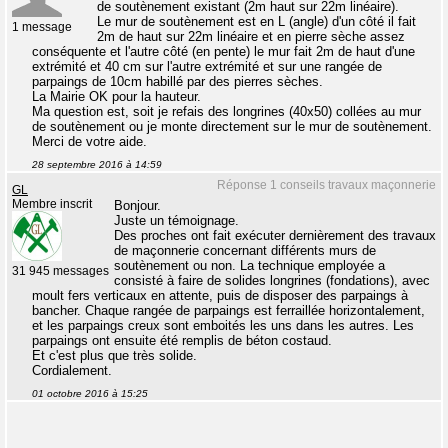
de soutènement existant (2m haut sur 22m linéaire).
Le mur de soutènement est en L (angle) d'un côté il fait
1 message
2m de haut sur 22m linéaire et en pierre sèche assez
conséquente et l'autre côté (en pente) le mur fait 2m de haut d'une
extrémité et 40 cm sur l'autre extrémité et sur une rangée de
parpaings de 10cm habillé par des pierres sèches.
La Mairie OK pour la hauteur.
Ma question est, soit je refais des longrines (40x50) collées au mur
de soutènement ou je monte directement sur le mur de soutènement.
Merci de votre aide.
28 septembre 2016 à 14:59
Réponse 1 conseils travaux maçonnerie
GL
Membre inscrit
Bonjour.
Juste un témoignage.
Des proches ont fait exécuter dernièrement des travaux
de maçonnerie concernant différents murs de
soutènement ou non. La technique employée a
31 945 messages
consisté à faire de solides longrines (fondations), avec
moult fers verticaux en attente, puis de disposer des parpaings à
bancher. Chaque rangée de parpaings est ferraillée horizontalement,
et les parpaings creux sont emboités les uns dans les autres. Les
parpaings ont ensuite été remplis de béton costaud.
Et c'est plus que très solide.
Cordialement.
01 octobre 2016 à 15:25