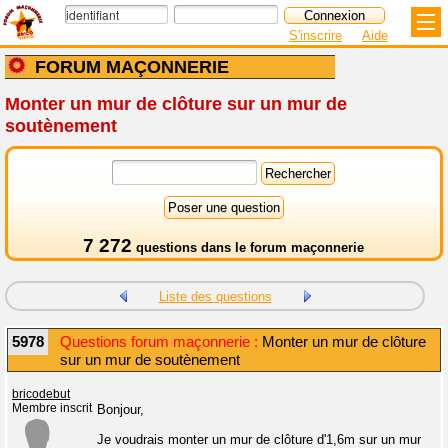
S'inscrire
Aide
FORUM MAÇONNERIE
Monter un mur de clôture sur un mur de
soutènement
7 272
questions dans le
forum maçonnerie
Liste des questions
5978
Questions forum maçonnerie :
Monter un mur de clôture
sur un mur de soutènement
bricodebut
Membre inscrit
Bonjour,
Je voudrais monter un mur de clôture d'1,6m sur un mur