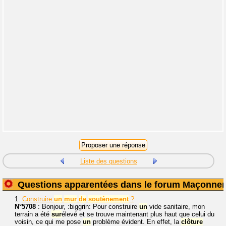
Liste des questions
Questions apparentées dans le forum Maçonner
1.
Construire
un
mur
de
soutènement
?
N°5708
: Bonjour, :biggrin: Pour construire
un
vide sanitaire, mon
terrain a été
sur
élevé et se trouve maintenant plus haut que celui du
voisin, ce qui me pose
un
problème évident. En effet, la
clôture