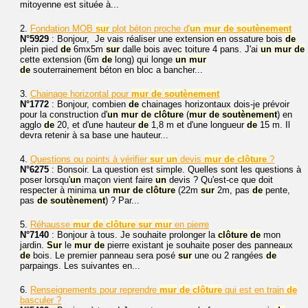
mitoyenne est située à...
2.
Fondation MOB
sur
plot béton proche d'
un
mur
de
soutènement
N°5929
: Bonjour, Je vais réaliser une extension en ossature bois
de
plein pied
de
6mx5m
sur
dalle bois avec toiture 4 pans. J'ai
un
mur
de
cette extension (6m
de
long) qui longe
un
mur
de
souterrainement béton en bloc a bancher...
3.
Chainage horizontal pour
mur
de
soutènement
N°1772
: Bonjour, combien
de
chainages horizontaux dois-je prévoir
pour la construction d'
un
mur
de
clôture
(
mur
de
soutènement
) en
agglo
de
20, et d'une hauteur
de
1,8 m et d'une longueur
de
15 m. Il
devra retenir à sa base une hauteur...
4.
Questions ou points à vérifier
sur
un
devis
mur
de
clôture
?
N°6275
: Bonsoir. La question est simple. Quelles sont les questions à
poser lorsqu'
un
maçon vient faire
un
devis ? Qu'est-ce que doit
respecter à minima
un
mur
de
clôture
(22m
sur
2m, pas
de
pente,
pas
de
soutènement
) ? Par...
5.
Réhausse
mur
de
clôture
sur
mur
en pierre
N°7140
: Bonjour à tous. Je souhaite prolonger la
clôture
de
mon
jardin.
Sur
le
mur
de
pierre existant je souhaite poser des panneaux
de
bois. Le premier panneau sera posé
sur
une ou 2 rangées
de
parpaings. Les suivantes en...
6.
Renseignements pour reprendre
mur
de
clôture
qui est en train
de
basculer ?