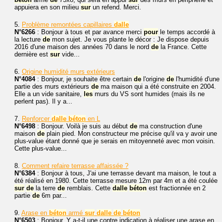
appuiera en son milieu
sur
un refend. Merci.
5.
Problème remontées capillaires
dalle
N°6266
: Bonjour à tous et par avance merci
pour
le temps accordé à
la lecture
de
mon sujet. Je vous plante le décor : Je dispose depuis
2016 d'une maison des années 70 dans le nord
de
la France. Cette
dernière est
sur
vide...
6.
Origine humidité murs extérieurs
N°4084
: Bonjour, je souhaite être certain
de
l'origine
de
l'humidité d'une
partie des murs extérieurs
de
ma maison qui a été construite en 2004.
Elle a un vide sanitaire,
les
murs du VS sont humides (mais ils ne
perlent pas). Il y a...
7.
Renforcer
dalle
béton
en L
N°6498
: Bonjour. Voilà je suis au début
de
ma construction d'une
maison
de
plain pied. Mon constructeur me précise qu'il va y avoir une
plus-value étant donné que je serais en mitoyenneté avec mon voisin.
Cette plus-value...
8.
Comment refaire terrasse affaissée ?
N°6384
: Bonjour à tous, J'ai une terrasse devant ma maison, le tout a
été réalisé en 1980. Cette terrasse mesure 12m par 4m et a été coulée
sur
de
la terre
de
remblais. Cette
dalle
béton
est fractionnée en 2
partie
de
6m par...
9.
Arase en
béton
armé
sur
dalle
de
béton
N°6503
: Bonjour, Y a-t-il une contre indication à réaliser une arase en