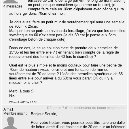
terrasse de 1m² 0 de large par 4m, le long de ma maison (
on peut presque considérer ça comme un trottoir), je
4 messages
compte faire cela en 10cm d'épaisseur avec bêche qui ira
au hors gel donc 70cm chez moi.
Je dois aussi faire un petit mur de soutènement qui aura une semelle
de 70cm x 25cm.
Ma question se porte au niveau du ferraillage, j'ai vu que les semelles
symétrique en 60 n'existent pas (je dis 60 car je pense aux 5cm
d'enrobage béton de chaque coté).
Dans ce cas, le seule solution c'est de prendre deux semelles de
15*35 et les lier entre elle ? ( en tenant bien compte de la règle de
recouvrement des ferrailles de 40 fois le diamètre) ?
Quel est le plus simple et le moins couteux pour faire une bêche de
70cm de hauteur niveau ferraille et une fondation de mur de
soutènement de 70 de large ? L'idée des semelles symétrique de 35
liées entre elle pour arriver à du 60cm vous parait OK ou il y a
mieux/moins cher ?
Merci à tous :)
Nix
20 avril 2023 à 11:56
Réponse 7 d'un contributeur du forum maçonnerie
Alma1
Membre inscrit
Bonjour Seuxin,
Pour votre trottoir, vous pourriez peut-être faire une dalle
de béton armé d'une épaisseur de 20 cm sur un hérisson