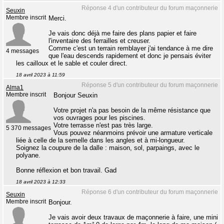
Réponse 4 d'un contributeur du forum maçonnerie
Seuxin
Membre inscrit
Merci.
Je vais donc déjà me faire des plans papier et faire
l'inventaire des ferrailles et creuser.
Comme c'est un terrain remblayer j'ai tendance à me dire
4 messages
que l'eau descends rapidement et donc je pensais éviter
les cailloux et le sable et couler direct.
18 avril 2023 à 11:59
Réponse 5 d'un contributeur du forum maçonnerie
Alma1
Membre inscrit
Bonjour Seuxin
Votre projet n'a pas besoin de la même résistance que
vos ouvrages pour les piscines.
Votre terrasse n'est pas très large.
5 370 messages
Vous pouvez néanmoins prévoir une armature verticale
liée à celle de la semelle dans les angles et à mi-longueur.
Soignez la coupure de la dalle : maison, sol, parpaings, avec le
polyane.
Bonne réflexion et bon travail. Gad
18 avril 2023 à 12:33
Réponse 6 d'un contributeur du forum maçonnerie
Seuxin
Membre inscrit
Bonjour.
Je vais avoir deux travaux de maçonnerie à faire, une mini