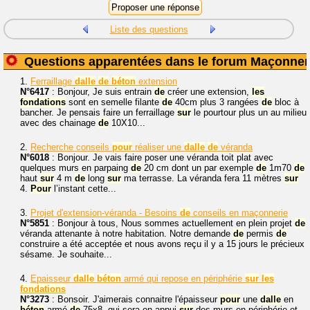
Liste des questions
Questions apparentées dans le forum Maçonner
1.
Ferraillage
dalle
de
béton
extension
N°6417
: Bonjour, Je suis entrain
de
créer une extension,
les
fondations
sont en semelle filante
de
40cm plus 3 rangées
de
bloc à
bancher. Je pensais faire un ferraillage
sur
le pourtour plus un au milieu
avec des chainage
de
10X10...
2.
Recherche conseils
pour
réaliser une
dalle
de
véranda
N°6018
: Bonjour. Je vais faire poser une véranda toit plat avec
quelques murs en parpaing
de
20 cm dont un par exemple
de
1m70
de
haut
sur
4 m
de
long
sur
ma terrasse. La véranda fera 11 mètres
sur
4.
Pour
l’instant cette...
3.
Projet d'extension-véranda - Besoins
de
conseils en maçonnerie
N°5851
: Bonjour à tous, Nous sommes actuellement en plein projet
de
véranda attenante à notre habitation. Notre demande
de
permis
de
construire a été acceptée et nous avons reçu il y a 15 jours le précieux
sésame. Je souhaite...
4.
Epaisseur
dalle
béton
armé qui repose en périphérie
sur
les
fondations
N°3273
: Bonsoir. J'aimerais connaitre l'épaisseur
pour
une
dalle
en
béton
armé
de
75x8, qui sera en appui
sur
des murs en périphérie et