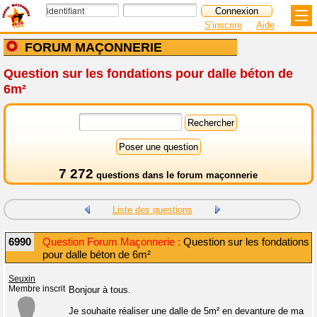
S'inscrire
Aide
FORUM MAÇONNERIE
Question sur les fondations pour dalle béton de
6m²
7 272
questions dans le
forum maçonnerie
Liste des questions
6990
Question Forum Maçonnerie :
Question sur les fondations
pour dalle béton de 6m²
Seuxin
Membre inscrit
Bonjour à tous.
Je souhaite réaliser une dalle de 5m² en devanture de ma