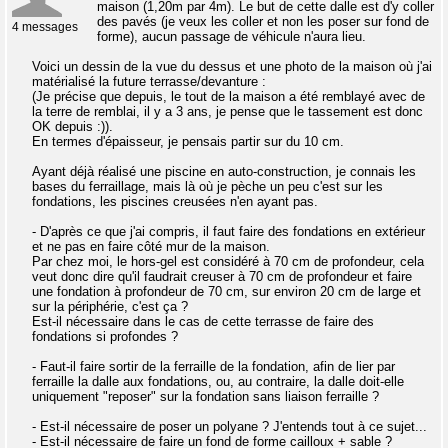
maison (1,20m par 4m). Le but de cette dalle est d'y coller
des pavés (je veux les coller et non les poser sur fond de
4 messages
forme), aucun passage de véhicule n'aura lieu.
Voici un dessin de la vue du dessus et une photo de la maison où j'ai
matérialisé la future terrasse/devanture :
(Je précise que depuis, le tout de la maison a été remblayé avec de
la terre de remblai, il y a 3 ans, je pense que le tassement est donc
OK depuis :)).
En termes d'épaisseur, je pensais partir sur du 10 cm.
Ayant déjà réalisé une piscine en auto-construction, je connais les
bases du ferraillage, mais là où je pèche un peu c'est sur les
fondations, les piscines creusées n'en ayant pas.
- D'après ce que j'ai compris, il faut faire des fondations en extérieur
et ne pas en faire côté mur de la maison.
Par chez moi, le hors-gel est considéré à 70 cm de profondeur, cela
veut donc dire qu'il faudrait creuser à 70 cm de profondeur et faire
une fondation à profondeur de 70 cm, sur environ 20 cm de large et
sur la périphérie, c'est ça ?
Est-il nécessaire dans le cas de cette terrasse de faire des
fondations si profondes ?
- Faut-il faire sortir de la ferraille de la fondation, afin de lier par
ferraille la dalle aux fondations, ou, au contraire, la dalle doit-elle
uniquement "reposer" sur la fondation sans liaison ferraille ?
- Est-il nécessaire de poser un polyane ? J'entends tout à ce sujet...
- Est-il nécessaire de faire un fond de forme cailloux + sable ?