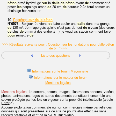
béton
armé hydrofuge
sur
la
dalle
de
béton
avant
de
commencer à
poser
les
parpaings arase
de
20 cm
de
hauteur ? Je ferai passer un
chainage horizontal en...
10.
Ragréage
sur
dalle
béton
N°6576
: Bonjour. Je viens
de
faire couler une
dalle
dans ma grange
de
120 m². Je m’aperçois qu'elle n'est pas du tout
de
niveau (des creux
de
plus
de
5 mm à des endroits...), je voudrais savoir comment faire
pour
remettre
de
...
>>> Résultats suivants pour : Question sur les fondations pour dalle béton
de 6m² >>>
Liste des questions
Informations sur le forum Maçonnerie
Informations sur le moteur du forum
Mentions légales
Mentions légales :
Le contenu, textes, images, illustrations sonores, vidéos,
photos, animations, logos et autres documents constituent ensemble une
œuvre protégée par les lois en vigueur sur la propriété intellectuelle (article
L.122-4).
Aucune exploitation commerciale ou non commerciale même partielle des
données qui sont présentées sur ce site ne pourra être effectuée sans
l'accord préalable et écrit de la SARL Bricovidéo.