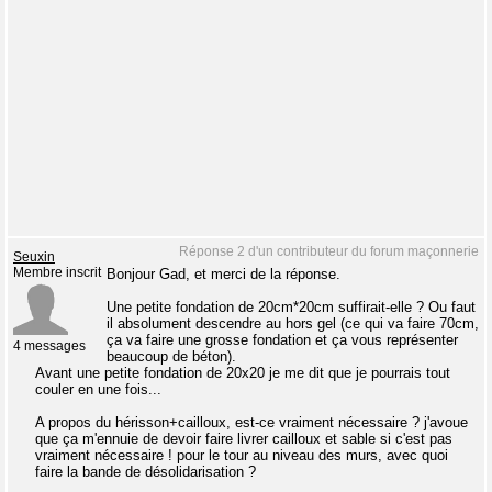
Réponse 2 d'un contributeur du forum maçonnerie
Seuxin
Membre inscrit
Bonjour Gad, et merci de la réponse.
Une petite fondation de 20cm*20cm suffirait-elle ? Ou faut
il absolument descendre au hors gel (ce qui va faire 70cm,
ça va faire une grosse fondation et ça vous représenter
4 messages
beaucoup de béton).
Avant une petite fondation de 20x20 je me dit que je pourrais tout
couler en une fois...
A propos du hérisson+cailloux, est-ce vraiment nécessaire ? j'avoue
que ça m'ennuie de devoir faire livrer cailloux et sable si c'est pas
vraiment nécessaire ! pour le tour au niveau des murs, avec quoi
faire la bande de désolidarisation ?