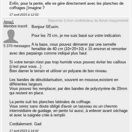
Enfin, pour la pente, elle se gère directement avec les planches de
coffrages j'imagine ?
17 avril 2023 à 12:02
Réponse 3 d'un contributeur du forum maçonnerie
Alma1
Membre inscrit
Bonjour SEuxin.
Pour les 70 cm, je me suis basé sur votre indication.
A la base, vous pouvez démarrer par une semelle
5 370 messages
ferraillée de 40 cm (10+20+10) x 15 environ et remonter
avec des parpaings comme indiqué plus haut.
Si votre terrain n'est pas trop humide vous pouvez éviter les cailloux
(c'est pour vous...)
Bien damer le terrain et utiliser un polyane de bon niveau.
Les bandes de désolidarisation, souvent en mousse,existent en
différentes largeurs.
Vous pouvez les remplacer, par des bandes de polystyrène de 20mm
qui restent en place.
La pente suit les planches latérales de coffrage.
Vous serez sans doute obligé d'avoir un tasseau ou un chevron
intermédiaire de guidage, en pente lui aussi, à enlever avant séchage
et avec la saignée crée à remplir.
Cordialement. Gad
17 avril 2023 à 14:42