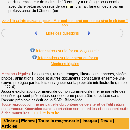
et d'une épaisseur de moins de 10 cm. Il y a un étage sous combe
avec dalle béton au dessus de ce
mur
. J'ai fait faire un devis par un
professionnel du bâtiment (en...
>>> Résultats suivants pour : Mur porteur semi-porteur ou simple cloison ?
>>>
Liste des questions
Informations sur le forum Maçonnerie
Informations sur le moteur du forum
Mentions légales
Mentions légales :
Le contenu, textes, images, illustrations sonores, vidéos,
photos, animations, logos et autres documents constituent ensemble une
œuvre protégée par les lois en vigueur sur la propriété intellectuelle (article
L.122-4).
Aucune exploitation commerciale ou non commerciale même partielle des
données qui sont présentées sur ce site ne pourra être effectuée sans
l'accord préalable et écrit de la SARL Bricovidéo.
Toute reproduction même partielle du contenu de ce site et de l'utilisation
de la marque Bricovidéo sans autorisation sont interdites et donneront suite
à des poursuites.
>> Lire la suite
Vidéos
|
Fiches
|
Toute la maçonnerie
|
Images
|
Devis
|
Articles