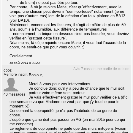
de 5 cm) ne peut pas être porteur.
Par contre, là où je rejoints Marie, c'est qu’effectivement, avec le
temps, une cloison peut devenir "semi-porteuse" notamment (je ne
vois pas d'autres cas) lors de la création d'un faux plafond en BA13
(voir BA10).
Maintenant, concernant les fissures, il s'agit de plâtre de plus de 50
ans, soumis à l'humidité, aux différence de températures
...normalement, la brique en dessous n'est pas fissurée, vous devriez
vérifier en "grattant cette fissure".
Néanmoins, là où je rejoints encore Marie, il vous faut l'accord de la
copro, ne serait-ce que pour vous couvrir. :)
Cordialement.
15 août 2014 à 02:23
Avis 7 casser une partie de cloison
dooz
Membre inscrit
Bonjour,
Merci à vous pour vos interventions.
Je conclue donc qu'il y a peu de chance que le mur soit
porteur voire même semi-porteur.
40 messages
Je vais effectivement gratter le mur pour vérifier cela (d'ici
une semaine vu que Madame ne veut pas que j'y touche pour le
moment :-)).
Concernant la copropriété, je n'ai pas l'habitude de ce genre de
chose.
J'espère que ça ne doit pas passer en AG (en mai 2015 pour ce qui
me concerne).
Le règlement de copropriété ne parle que des murs mitoyens (voisin
et parties communes), et plus généralement et vaguement de ne rien