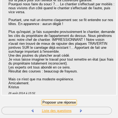
sur la place pour son sérieux et sa couverture garantie.
Pourquoi nous faire du souci ?.... Le chantier s'effectuait par moitiés :
nous vivions d'un côté quand le chantier s'effectuait de l'autre, puis
vice versa.
Pourtant, une nuit un énorme claquement sec se fit entendre sur nos
têtes. En apparence : aucun dégât !
Plus qu'inquiet, je fais suspendre provisoirement le chantier, demande
les clés du propriétaire de l'appartement du dessus. Nous pénétrons
avec notre chef de chantier. IMPRESSIONNANT ! Notre voisin
n'avait rien trouvé de mieux de rajouter des plaques TRAVERTIN
jointives SUR le carrelage déjà existant !... Apportant de fait une
surcharge important à l'ensemble.
Une des poutres du plancher avait cédé.
Je vous laisse imaginer le travail pour tout remettre en état (aux frais
du propriétaire totalement inconscient).
Les experts ont tous abondé en ce sens.
Résultat des courses : beaucoup de frayeurs.
Mais ce n'est que ma modeste expérience.
Amicalement.
Kristus
26 août 2014 à 15:52
Liste des questions