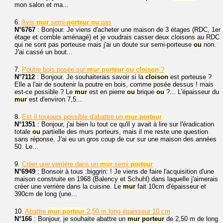
mon salon et ma...
6.
Avis
mur
semi-
porteur
ou
pas
N°6767
: Bonjour. Je viens d'acheter une maison de 3 étages (RDC, 1er
étage et comble aménagé) et je voudrais casser deux cloisons au RDC
qui ne sont pas porteuse mais j'ai un doute sur semi-porteuse
ou
non.
J'ai cassé un bout...
7.
Poutre bois posée sur
mur
porteur
ou
cloison
?
N°7112
: Bonjour. Je souhaiterais savoir si la
cloison
est porteuse ?
Elle a l'air de soutenir la poutre en bois, comme posée dessus ! mais
est-ce possible ? Le
mur
est en pierre
ou
brique
ou
?... L'épaisseur du
mur
est d'environ 7,5...
8.
Est il toujours possible d'abattre un
mur
porteur
N°1351
: Bonjour, j'ai bien lu tout ce qu'il y avait à lire sur l'éradication
totale
ou
partielle des murs porteurs, mais il me reste une question
sans réponse. J'ai eu un gros coup de cur sur une maison des années
50. Le...
9.
Créer une verrière dans un
mur
semi
porteur
N°6949
: Bonsoir à tous :biggrin: ! Je viens de faire l'acquisition d'une
maison construite en 1968 (Balency et Schuhl) dans laquelle j'aimerais
créer une verrière dans la cuisine. Le
mur
fait 10cm d'épaisseur et
390cm de long (une...
10.
Abattre
mur
porteur
2,50 m long épaisseur 10 cm
N°166
: Bonjour, je souhaite abattre un
mur
porteur
de 2,50 m de long