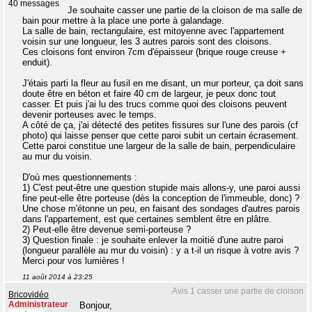
40 messages
Je souhaite casser une partie de la cloison de ma salle de
bain pour mettre à la place une porte à galandage.
La salle de bain, rectangulaire, est mitoyenne avec l'appartement
voisin sur une longueur, les 3 autres parois sont des cloisons.
Ces cloisons font environ 7cm d'épaisseur (brique rouge creuse +
enduit).
J'étais parti la fleur au fusil en me disant, un mur porteur, ça doit sans
doute être en béton et faire 40 cm de largeur, je peux donc tout
casser. Et puis j'ai lu des trucs comme quoi des cloisons peuvent
devenir porteuses avec le temps.
A côté de ça, j'ai détecté des petites fissures sur l'une des parois (cf
photo) qui laisse penser que cette paroi subit un certain écrasement.
Cette paroi constitue une largeur de la salle de bain, perpendiculaire
au mur du voisin.
D'où mes questionnements :
1) C'est peut-être une question stupide mais allons-y, une paroi aussi
fine peut-elle être porteuse (dès la conception de l'immeuble, donc) ?
Une chose m'étonne un peu, en faisant des sondages d'autres parois
dans l'appartement, est que certaines semblent être en plâtre.
2) Peut-elle être devenue semi-porteuse ?
3) Question finale : je souhaite enlever la moitié d'une autre paroi
(longueur parallèle au mur du voisin) : y a t-il un risque à votre avis ?
Merci pour vos lumières !
11 août 2014 à 23:25
Avis 1 casser une partie de cloison
Bricovidéo
Administrateur
Bonjour,