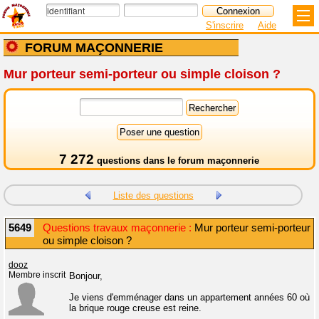
S'inscrire
Aide
FORUM MAÇONNERIE
Mur porteur semi-porteur ou simple cloison ?
7 272
questions dans le
forum maçonnerie
Liste des questions
5649
Questions travaux maçonnerie :
Mur porteur semi-porteur
ou simple cloison ?
dooz
Membre inscrit
Bonjour,
Je viens d'emménager dans un appartement années 60 où
la brique rouge creuse est reine.