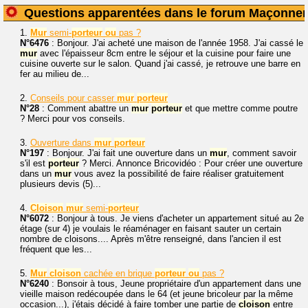
Questions apparentées dans le forum Maçonner
1.
Mur
semi-
porteur
ou
pas ?
N°6476
: Bonjour. J'ai acheté une maison de l'année 1958. J'ai cassé le
mur
avec l'épaisseur 8cm entre le séjour et la cuisine pour faire une
cuisine ouverte sur le salon. Quand j'ai cassé, je retrouve une barre en
fer au milieu de...
2.
Conseils pour casser
mur
porteur
N°28
: Comment abattre un
mur
porteur
et que mettre comme poutre
? Merci pour vos conseils.
3.
Ouverture dans
mur
porteur
N°197
: Bonjour. J'ai fait une ouverture dans un
mur
, comment savoir
s'il est
porteur
? Merci. Annonce Bricovidéo : Pour créer une ouverture
dans un
mur
vous avez la possibilité de faire réaliser gratuitement
plusieurs devis (5)...
4.
Cloison
mur
semi-
porteur
N°6072
: Bonjour à tous. Je viens d'acheter un appartement situé au 2e
étage (sur 4) je voulais le réaménager en faisant sauter un certain
nombre de cloisons.... Après m'être renseigné, dans l'ancien il est
fréquent que les...
5.
Mur
cloison
cachée en brique
porteur
ou
pas ?
N°6240
: Bonsoir à tous, Jeune propriétaire d'un appartement dans une
vieille maison redécoupée dans le 64 (et jeune bricoleur par la même
occasion...), j'étais décidé à faire tomber une partie de
cloison
entre