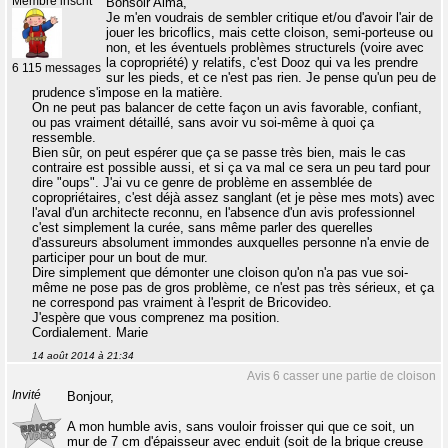
Membre inscrit
Bonsoir Alma,
Je m'en voudrais de sembler critique et/ou d'avoir l'air de
jouer les bricoflics, mais cette cloison, semi-porteuse ou
non, et les éventuels problèmes structurels (voire avec
la copropriété) y relatifs, c'est Dooz qui va les prendre
6 115 messages
sur les pieds, et ce n'est pas rien. Je pense qu'un peu de
prudence s'impose en la matière.
On ne peut pas balancer de cette façon un avis favorable, confiant,
ou pas vraiment détaillé, sans avoir vu soi-même à quoi ça
ressemble.
Bien sûr, on peut espérer que ça se passe très bien, mais le cas
contraire est possible aussi, et si ça va mal ce sera un peu tard pour
dire "oups". J'ai vu ce genre de problème en assemblée de
copropriétaires, c'est déjà assez sanglant (et je pèse mes mots) avec
l'aval d'un architecte reconnu, en l'absence d'un avis professionnel
c'est simplement la curée, sans même parler des querelles
d'assureurs absolument immondes auxquelles personne n'a envie de
participer pour un bout de mur.
Dire simplement que démonter une cloison qu'on n'a pas vue soi-
même ne pose pas de gros problème, ce n'est pas très sérieux, et ça
ne correspond pas vraiment à l'esprit de Bricovideo.
J'espère que vous comprenez ma position.
Cordialement. Marie
14 août 2014 à 21:34
Avis 6 casser une partie de cloison
Invité
Bonjour,
A mon humble avis, sans vouloir froisser qui que ce soit, un
mur de 7 cm d'épaisseur avec enduit (soit de la brique creuse