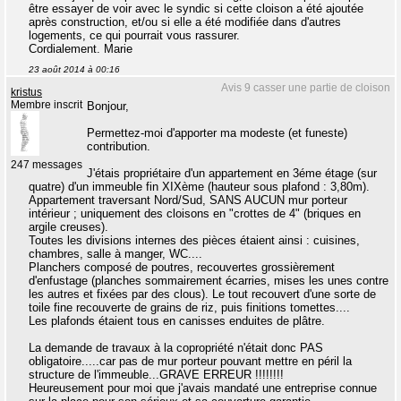
être essayer de voir avec le syndic si cette cloison a été ajoutée
après construction, et/ou si elle a été modifiée dans d'autres
logements, ce qui pourrait vous rassurer.
Cordialement. Marie
23 août 2014 à 00:16
Avis 9 casser une partie de cloison
kristus
Membre inscrit
Bonjour,
Permettez-moi d'apporter ma modeste (et funeste)
contribution.
247 messages
J'étais propriétaire d'un appartement en 3éme étage (sur
quatre) d'un immeuble fin XIXème (hauteur sous plafond : 3,80m).
Appartement traversant Nord/Sud, SANS AUCUN mur porteur
intérieur ; uniquement des cloisons en "crottes de 4" (briques en
argile creuses).
Toutes les divisions internes des pièces étaient ainsi : cuisines,
chambres, salle à manger, WC....
Planchers composé de poutres, recouvertes grossièrement
d'enfustage (planches sommairement écarries, mises les unes contre
les autres et fixées par des clous). Le tout recouvert d'une sorte de
toile fine recouverte de grains de riz, puis finitions tomettes....
Les plafonds étaient tous en canisses enduites de plâtre.
La demande de travaux à la copropriété n'était donc PAS
obligatoire.....car pas de mur porteur pouvant mettre en péril la
structure de l'immeuble...GRAVE ERREUR !!!!!!!!
Heureusement pour moi que j'avais mandaté une entreprise connue