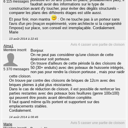
6 115 messages
faudrait avoir des informations sur le type de
construction avant d'y toucher, pour éviter des dégâts structurels -
comparer les plans des différents étages est utile aussi.
Et pour finir, mon mantra
: On ne touche pas à un porteur sans
l'avis d'un pro (maçon expérimenté, voire architecte si la copropriété
l'impose) sur place, son conseil est irremplaçable. Cordialement.
Marie
13 août 2014 à 22:41
Avis 4 casser une partie de cloison
Alma1
Membre inscrit
Bonjour.
On ne peut pas considérer qu'une cloison de cette
épaisseur soit porteuse.
On trouve d'ailleurs de cette période là des cloisons de
50 (30+ enduits) avec des poteaux de huisserie intégrés,
5 370 messages
non pas pour rendre la cloison porteuse , mais pour raidir
cette cloison.
On trouve par contre des cloisons de briques de 12cm avec des
briques pleines à plat plus résistantes.
Dans le cas de réduction de cloison, il est possible de renforcer les
parties restantes avec des poteaux bois feuillures (genre 100x100)
qui peuvent être posés avant démolition complète.
Il faut quand même qu'ils portent et supportent sur des
emplacements stables.
Cordialement.
14 août 2014 à 08:46
Avis 5 casser une partie de cloison
Marie