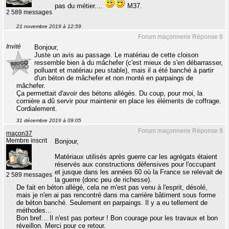
pas du métier....
M37.
2 589 messages
21 novembre 2019 à 12:59
Forum maçonnerie Réponse 8
Invité
Bonjour,
Juste un avis au passage. Le matériau de cette cloison
ressemble bien à du mâchefer (c'est mieux de s'en débarrasser,
polluant et matériau peu stable), mais il a été banché à partir
d'un béton de mâchefer et non monté en parpaings de
mâchefer.
Ça permettait d'avoir des bétons allégés. Du coup, pour moi, la
cornière a dû servir pour maintenir en place les éléments de coffrage.
Cordialement.
31 décembre 2019 à 09:05
Forum maçonnerie Réponse 9
maçon37
Membre inscrit
Bonjour,
Matériaux utilisés après guerre car les agrégats étaient
réservés aux constructions défensives pour l'occupant
et jusque dans les années 60 où la France se relevait de
2 589 messages
la guerre (donc peu de richesse).
De fait en béton allégé, cela ne m'est pas venu à l'esprit, désolé,
mais je n'en ai pas rencontré dans ma carrière bâtiment sous forme
de béton banché. Seulement en parpaings. Il y a eu tellement de
méthodes...
Bon bref... Il n'est pas porteur ! Bon courage pour les travaux et bon
réveillon. Merci pour ce retour.