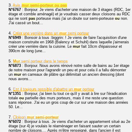
3.
Avis
mur semi-porteur ou pas
N°6767
: Bonjour. Je viens d'acheter une maison de 3 étages (RDC, 1er
étage et comble aménagé) et je voudrais casser deux cloisons au RDC
qui ne sont
pas
porteuse mais j'ai un doute sur semi-porteuse
ou
non.
J'ai cassé un bout...
4.
Créer une verrière dans un
mur
semi porteur
N°6949
: Bonsoir à tous :biggrin: ! Je viens de faire l'acquisition d'une
maison construite en 1968 (Balency et Schuhl) dans laquelle j'aimerais
créer une verrière dans la cuisine. Le
mur
fait 10cm d'épaisseur et
390cm de long (une...
5.
Mur
semi porteur dans le temps
N°6873
: Bonjour. Nous avons rénové notre salle de bains au 1er étage
de notre maison pour l'agrandir un peu et pour cela il a fallu démonter
un
mur
en carreaux de plâtre qui délimitait un ancien dressing (dont
nous avons...
6.
Est il toujours possible d'abattre un
mur
porteur
N°1351
: Bonjour, j'ai bien lu tout ce qu'il y avait à lire sur l'éradication
totale
ou
partielle des murs porteurs, mais il me reste une question
sans réponse. J'ai eu un gros coup de cur sur une maison des années
50. Le...
7.
Cloison
mur
semi-porteur
N°6072
: Bonjour à tous. Je viens d'acheter un appartement situé au 2e
étage (sur 4) je voulais le réaménager en faisant sauter un certain
nombre de cloisons.... Après m'être renseigné, dans l'ancien il est