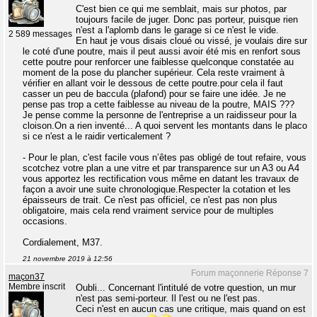
C'est bien ce qui me semblait, mais sur photos, par
toujours facile de juger. Donc pas porteur, puisque rien
n'est a l'aplomb dans le garage si ce n'est le vide.
2 589 messages
En haut je vous disais cloué ou vissé, je voulais dire sur
le coté d'une poutre, mais il peut aussi avoir été mis en renfort sous
cette poutre pour renforcer une faiblesse quelconque constatée au
moment de la pose du plancher supérieur. Cela reste vraiment à
vérifier en allant voir le dessous de cette poutre.pour cela il faut
casser un peu de baccula (plafond) pour se faire une idée. Je ne
pense pas trop a cette faiblesse au niveau de la poutre, MAIS ???
Je pense comme la personne de l'entreprise a un raidisseur pour la
cloison.On a rien inventé... A quoi servent les montants dans le placo
si ce n'est a le raidir verticalement ?
- Pour le plan, c'est facile vous n’êtes pas obligé de tout refaire, vous
scotchez votre plan a une vitre et par transparence sur un A3 ou A4
vous apportez les rectification vous même en datant les travaux de
façon a avoir une suite chronologique.Respecter la cotation et les
épaisseurs de trait. Ce n'est pas officiel, ce n'est pas non plus
obligatoire, mais cela rend vraiment service pour de multiples
occasions.
Cordialement, M37.
21 novembre 2019 à 12:56
Forum maçonnerie Réponse 7
maçon37
Membre inscrit
Oubli... Concernant l'intitulé de votre question, un mur
n'est pas semi-porteur. Il l'est ou ne l'est pas.
Ceci n'est en aucun cas une critique, mais quand on est