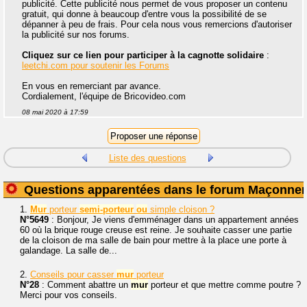
publicité. Cette publicité nous permet de vous proposer un contenu
gratuit, qui donne à beaucoup d'entre vous la possibilité de se
dépanner à peu de frais. Pour cela nous vous remercions d'autoriser
la publicité sur nos forums.
Cliquez sur ce lien pour participer à la cagnotte solidaire
:
leetchi.com pour soutenir les Forums
En vous en remerciant par avance.
Cordialement, l'équipe de Bricovideo.com
08 mai 2020 à 17:59
Liste des questions
Questions apparentées dans le forum Maçonner
1.
Mur
porteur
semi-porteur
ou
simple cloison ?
N°5649
: Bonjour, Je viens d'emménager dans un appartement années
60 où la brique rouge creuse est reine. Je souhaite casser une partie
de la cloison de ma salle de bain pour mettre à la place une porte à
galandage. La salle de...
2.
Conseils pour casser
mur
porteur
N°28
: Comment abattre un
mur
porteur et que mettre comme poutre ?
Merci pour vos conseils.