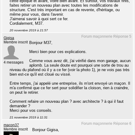
cette époque et avant, voire bien avant. Et surtout, vos travaux finis,
faites retirer un nouveau plan avec toutes les modifications de
structure. C'est très important en cas de revente, d'héritage, ou
même pour vous, dans l'avenir.
J'aimerai savoir à quoi sert ce fer.
Cordialement, M37.
20 novembre 2019 à 21:57
Forum maçonnerie Réponse 5
Gigisa
Membre inscrit
Bonjour M37,
Merci bien pour ces explications.
Comme vous avez dit, j'ai vérifié dans mon garage, aucun
4 messages
aplomb. La seule doute est pourquoi une sorte de trou au
niveau du plafond où il y a ce fer (voir la photo 1), je ne vois pas très
bien est-ce qu'il est cloué ou vissé.
Entre temps, j'ai appelé une entreprise, ils m'ont envoyé un maçon. Il
m'a confirmé que ce fer sert pour solidifier la cloison, rien à craindre,
on peut le retirer.
Comment refaire un nouveau plan ? avec architecte ? à qui il faut
demander ?
Merci pour vos conseils.
21 novembre 2019 à 11:31
Forum maçonnerie Réponse 6
maçon37
Membre inscrit
Bonjour Gigisa,