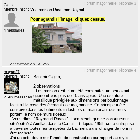
Forum maçonnerie Réponse 3
Gigisa
Membre inscrit
Vue maison Raymond Raynal.
Pour agrandir l'image, cliquez dessus.
4 messages
20 novembre 2019 à 12:37
Forum maçonnerie Réponse 4
maçon37
Membre inscrit
Bonsoir Gigisa,
2 observations :
- Les maisons Eiffel ont été construites un peu avant
guerre et pas plus de 10 ans après. Une ossature
2 589 messages
métallique préréglée aux dimensions par boulonnage
facilitait la pose des éléments de maçonnerie. Ce principe a été
conservé dans les bâtiments industriels et maintenant ces murs
portent le nom de murs rideaux.
- Vous dites :"Raymond Raynal" Il semblerait que ce constructeur
situé situé à Aurillac dans le Cantal. Et depuis 1958, cette entreprise
a traversé toutes les tempêtes du bâtiment sans changer de nom ni
être rachetée.
J'ai un petit doute sur l'année de construction par rapport au style....