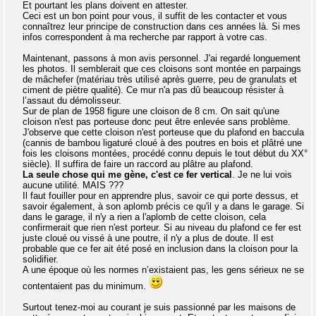
Et pourtant les plans doivent en attester.
Ceci est un bon point pour vous, il suffit de les contacter et vous
connaîtrez leur principe de construction dans ces années là. Si mes
infos correspondent à ma recherche par rapport à votre cas.
Maintenant, passons à mon avis personnel. J'ai regardé longuement
les photos. Il semblerait que ces cloisons sont montée en parpaings
de mâchefer (matériau très utilisé après guerre, peu de granulats et
ciment de piètre qualité). Ce mur n'a pas dû beaucoup résister à
l’assaut du démolisseur.
Sur de plan de 1958 figure une cloison de 8 cm. On sait qu'une
cloison n'est pas porteuse donc peut être enlevée sans problème.
J'observe que cette cloison n'est porteuse que du plafond en baccula
(cannis de bambou ligaturé cloué à des poutres en bois et plâtré une
fois les cloisons montées, procédé connu depuis le tout début du XX°
siècle). Il suffira de faire un raccord au plâtre au plafond.
La seule chose qui me gène, c'est ce fer vertical
. Je ne lui vois
aucune utilité. MAIS ???
Il faut fouiller pour en apprendre plus, savoir ce qui porte dessus, et
savoir également, à son aplomb précis ce qu'il y a dans le garage. Si
dans le garage, il n'y a rien a l'aplomb de cette cloison, cela
confirmerait que rien n'est porteur. Si au niveau du plafond ce fer est
juste cloué ou vissé à une poutre, il n'y a plus de doute. Il est
probable que ce fer ait été posé en inclusion dans la cloison pour la
solidifier.
A une époque où les normes n’existaient pas, les gens sérieux ne se
contentaient pas du minimum.
Surtout tenez-moi au courant je suis passionné par les maisons de