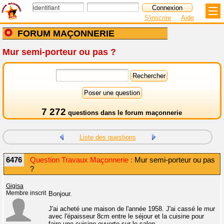
S'inscrire
Aide
FORUM MAÇONNERIE
Mur semi-porteur ou pas ?
7 272
questions dans le
forum maçonnerie
Liste des questions
6476
Question Travaux Maçonnerie :
Mur semi-porteur ou pas
?
Gigisa
Membre inscrit
Bonjour.
J'ai acheté une maison de l'année 1958. J'ai cassé le mur
avec l'épaisseur 8cm entre le séjour et la cuisine pour
faire une cuisine ouverte sur le salon.