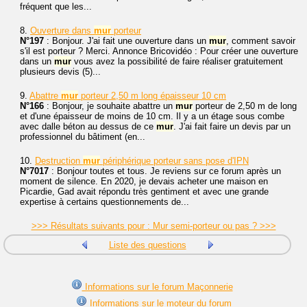
fréquent que les...
8.
Ouverture dans
mur
porteur
N°197
: Bonjour. J'ai fait une ouverture dans un
mur
, comment savoir
s'il est porteur ? Merci. Annonce Bricovidéo : Pour créer une ouverture
dans un
mur
vous avez la possibilité de faire réaliser gratuitement
plusieurs devis (5)...
9.
Abattre
mur
porteur 2,50 m long épaisseur 10 cm
N°166
: Bonjour, je souhaite abattre un
mur
porteur de 2,50 m de long
et d'une épaisseur de moins de 10 cm. Il y a un étage sous combe
avec dalle béton au dessus de ce
mur
. J'ai fait faire un devis par un
professionnel du bâtiment (en...
10.
Destruction
mur
périphérique porteur sans pose d'IPN
N°7017
: Bonjour toutes et tous. Je reviens sur ce forum après un
moment de silence. En 2020, je devais acheter une maison en
Picardie, Gad avait répondu très gentiment et avec une grande
expertise à certains questionnements de...
>>> Résultats suivants pour : Mur semi-porteur ou pas ? >>>
Liste des questions
Informations sur le forum Maçonnerie
Informations sur le moteur du forum