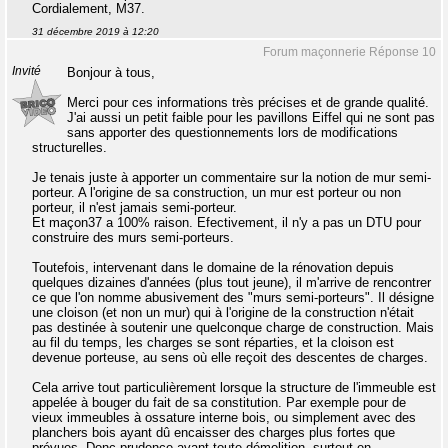
Cordialement, M37.
31 décembre 2019 à 12:20
Forum maçonnerie Réponse 10
Invité
Bonjour à tous,
Merci pour ces informations très précises et de grande qualité.
J'ai aussi un petit faible pour les pavillons Eiffel qui ne sont pas
sans apporter des questionnements lors de modifications
structurelles.
Je tenais juste à apporter un commentaire sur la notion de mur semi-
porteur. A l'origine de sa construction, un mur est porteur ou non
porteur, il n'est jamais semi-porteur.
Et maçon37 a 100% raison. Efectivement, il n'y a pas un DTU pour
construire des murs semi-porteurs.
Toutefois, intervenant dans le domaine de la rénovation depuis
quelques dizaines d'années (plus tout jeune), il m'arrive de rencontrer
ce que l'on nomme abusivement des "murs semi-porteurs". Il désigne
une cloison (et non un mur) qui à l'origine de la construction n'était
pas destinée à soutenir une quelconque charge de construction. Mais
au fil du temps, les charges se sont réparties, et la cloison est
devenue porteuse, au sens où elle reçoit des descentes de charges.
Cela arrive tout particulièrement lorsque la structure de l'immeuble est
appelée à bouger du fait de sa constitution. Par exemple pour de
vieux immeubles à ossature interne bois, ou simplement avec des
planchers bois ayant dû encaisser des charges plus fortes que
prévues. Donc prudence avant toute démolition, surtout en