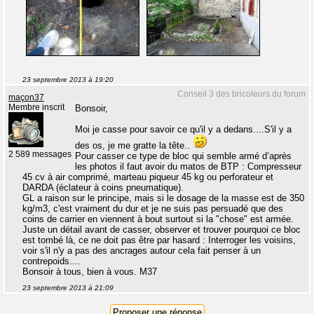
23 septembre 2013 à 19:20
Conseil 3 des bricoleurs du forum
maçon37
Membre inscrit
Bonsoir,
Moi je casse pour savoir ce qu'il y a dedans....S'il y a
des os, je me gratte la tête..
2 589 messages
Pour casser ce type de bloc qui semble armé d’après
les photos il faut avoir du matos de BTP : Compresseur
45 cv à air comprimé, marteau piqueur 45 kg ou perforateur et
DARDA (éclateur à coins pneumatique).
GL a raison sur le principe, mais si le dosage de la masse est de 350
kg/m3, c'est vraiment du dur et je ne suis pas persuadé que des
coins de carrier en viennent à bout surtout si la "chose" est armée.
Juste un détail avant de casser, observer et trouver pourquoi ce bloc
est tombé là, ce ne doit pas être par hasard : Interroger les voisins,
voir s'il n'y a pas des ancrages autour cela fait penser à un
contrepoids....
Bonsoir à tous, bien à vous. M37
23 septembre 2013 à 21:09