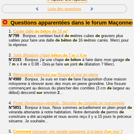
Liste des questions
Questions apparentées dans le forum Maçonner
1.
Couler dalle
de
béton
de
16
m
²
N°799
: Bonjour, combien faut-il
de
m
ètres cubes
de
graviers plus
sables pour faire une dalle
de
béton
de
16
m
ètres carrés. Merci pour
la réponse.
2.
Joint dilatation chape
béton
de
7
m
x 4
m
N°2193
: Bonjour, j'ai une chape
de
béton
à faire dans mon garage
de
7
m
x 4
m
x 0.08 - Dois-je faire
un
joint
de
dilatation ? Merci.
3.
Rénovation intérieure
sur
fissure et mur en pierre
N°4980
: Bonjour, Je suis en train
de
faire l'acquisition d'une maison
mitoyenne à rénover avec des murs en pierre girondine. Une fissure
commençant au dessus du plancher des combles (3 cm
de
largeur au
début) descend
sur
environ
2
...
4.
Projet d'extension-véranda - Besoins
de
conseils en maçonnerie
N°5851
: Bonjour à tous, Nous sommes actuellement en plein projet
de
véranda attenante à notre habitation. Notre demande
de
permis
de
construire a été acceptée et nous avons reçu il y a 15 jours le précieux
sésame. Je souhaite...
5.
Comment
restaurer une rangée parpaings à la base d'
un
mur ?