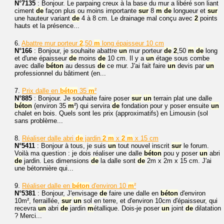
N°7135
: Bonjour. Le parpaing creux à la base du mur a libéré son liant
ciment
de
façon plus ou moins importante
sur
8
m
de
longueur et
sur
une hauteur variant
de
4 à 8 cm. Le drainage mal conçu avec
2
points
hauts et la présence...
6.
Abattre mur porteur
2
,50
m
long épaisseur 10 cm
N°166
: Bonjour, je souhaite abattre
un
mur porteur
de
2
,50
m
de
long
et d'une épaisseur
de
moins
de
10 cm. Il y a
un
étage sous combe
avec dalle
béton
au dessus
de
ce mur. J'ai fait faire
un
devis par
un
professionnel du bâtiment (en...
7.
Prix dalle en
béton
35
m
²
N°885
: Bonjour. Je souhaite faire poser
sur
un
terrain plat une dalle
béton
(environ 35
m
²) qui servira
de
fondation pour y poser ensuite
un
chalet en bois. Quels sont les prix (approximatifs) en Limousin (sol
sans problème...
8.
Réaliser dalle abri
de
jardin
2
m
x
2
m
x 15 cm
N°5411
: Bonjour à tous, je suis
un
tout nouvel inscrit
sur
le forum.
Voilà ma question : je dois réaliser une dalle
béton
pou y poser
un
abri
de
jardin. Les dimensions
de
la dalle sont
de
2m x 2m x 15 cm. J'ai
une bétonnière qui...
9.
Réaliser dalle en
béton
d'environ 10
m
²
N°5381
: Bonjour, J'envisage
de
faire une dalle en
béton
d'environ
10m², ferraillée,
sur
un
sol en terre, et d'environ 10cm d'épaisseur, qui
recevra
un
abri
de
jardin
m
étallique. Dois-je poser
un
joint
de
dilatation
? Merci...