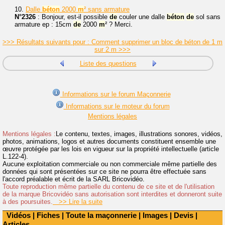
10.
Dalle
béton
2000
m
² sans armature
N°2326
: Bonjour, est-il possible
de
couler une dalle
béton
de
sol sans
armature ep : 15cm
de
2000
m
² ? Merci.
>>> Résultats suivants pour : Comment supprimer un bloc de béton de 1 m
sur 2 m >>>
Liste des questions
Informations sur le forum Maçonnerie
Informations sur le moteur du forum
Mentions légales
Mentions légales :
Le contenu, textes, images, illustrations sonores, vidéos,
photos, animations, logos et autres documents constituent ensemble une
œuvre protégée par les lois en vigueur sur la propriété intellectuelle (article
L.122-4).
Aucune exploitation commerciale ou non commerciale même partielle des
données qui sont présentées sur ce site ne pourra être effectuée sans
l'accord préalable et écrit de la SARL Bricovidéo.
Toute reproduction même partielle du contenu de ce site et de l'utilisation
de la marque Bricovidéo sans autorisation sont interdites et donneront suite
à des poursuites.
>> Lire la suite
Vidéos
|
Fiches
|
Toute la maçonnerie
|
Images
|
Devis
|
Articles