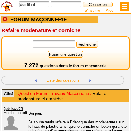
S'inscrire
Aide
FORUM MAÇONNERIE
Refaire modenature et corniche
7 272
questions dans le
forum maçonnerie
Liste des questions
7152
Question Forum Travaux Maconnerie :
Refaire
modenature et corniche
JpdokazJ75
Membre inscrit
Bonjour.
Je souhaiterais refaire à l'identique des modénatures sur
le haut de pilastre ainsi qu'une corniche en béton qui a été
enlevée lors d'un agrandissement pour réaliser le linteau