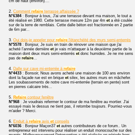
cm de haut (environ)....
2.
Comment
refaire
terrasse affaissée ?
N°6384
: Bonjour à tous, J'ai une terrasse devant ma maison, le tout a
été réalisé en 1980. Cette terrasse mesure 12m par 4m
et
a été coulée
sur de la terre de remblais. Cette dalle béton est fractionnée en 2 partie
de 6m par...
3.
Qui dois-je appeler pour
refaire
l'étanchéité des murs semi-enterrés
N°5578
: Bonjour, Je suis en train de rénover une maison que j'ai
acheté l’année dernière
et
je vais m'attaquer à la deuxième partie de la
maison dont deux murs semi-enterrés
et
donc humides. Je ne me sens
pas de
refaire
...
4.
Dalle sur cave mi-enterrée à
refaire
N°4433
: Bonsoir, Nous avons acheté une maison de 100 ans environ
dont la façade rue est en brique
et
silex, les autres murs en mâchefer.
Les soubassements de notre cave mi-enterrée (terrain en pente) sont
en pierres calcaire très...
5.
Refaire
contour fenêtre
N°968
: Je voudrais refermer le contour de ma fenêtre au mortier. J'ai
essayé mais le dessus ne tient pas, il retombe toujours. Pourriez-vous
m'aider ? Merci.
6.
Enduit à
refaire
avis
et
conseils
N°6036
: Bonjour Maçon37
et
autres contributeurs de ce forum.. Un
entrepreneur est intervenu pour réaliser un enduit monocouche sur des
murets. Malheureusement l'intervention a été réalisée en période hors