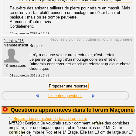
Peut-être des artisans tailleurs de pierre pour refaire en massif. Mais
ce qu'on voit fait plutôt penser à un moulage, un décor banal et
basique ; mais on se trompe peut-être.
Attendons d'autres avis.
Cordialement.
03 septembre 2024 à 16:39
Réponse 3 d'un contributeur du forum maçonnerie
JpdokazJ75
Membre inscrit
Bonjour,
Il n'y a aucune valeur architecturale, c'est certain.
Je pense qu'il s'agit d'un moulage collé en effet et
j'aimerais conserver cet esprit en refaisant quelque chose
48 messages
d'identique.
03 septembre 2024 à 16:44
Liste des questions
Questions apparentées dans le forum Maçonner
1.
Refaire
des corniches de façade en plâtre
N°5729
: Bonjour. Je voudrais savoir comment
refaire
des corniches
en plâtre, sur une façade, qui est abimée sur plus de 2 Ml. Cette
corniche
délimite le Rdc
et
le 1° Étage. Elle fait 13 cm de large sur 17