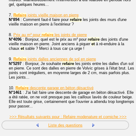
gel, quelques heures...
7.
Refaire
joints vieille maison en pierre
N°894
: Comment faut-il faire pour
refaire
les joints des murs d'une
vieille maison en pierre à l'extérieur ?
8.
Prix au m² pour
refaire
les joints de pierre
N°4096
: Bonjour, quel est le prix au m² pour
refaire
des joints d'une
vieille maison en pierre. Joint anciens à piquer
et
à ré-enduire à la
chaux
et
sable ? Merci à tous car ça urge !
9.
Refaire
joints dalles anciennes de sol en pierre
N°5297
: Bonjour, Je souhaite
refaire
les joints entre les dalles d'un sol
en pierre. Ce sont des dalles en pierre de Volvic grises à l'état brut. Les
joints sont irréguliers, en moyenne larges de 2 cm, mais parfois plus.
Les joints...
10.
Refaire
descente garage en béton désactivé
N°1461
: J'ai fait faire une descente de garage en béton désactivé. Elle
a été ratée, on ne voit presque pas les cailloux lavés de couleur beige.
Elle est toute grise, certainement que l'ouvrier a attendu trop longtemps
pour passer...
>>> Résultats suivants pour : Refaire modenature et corniche >>>
Liste des questions