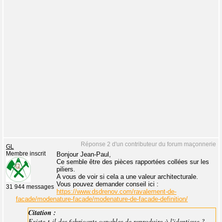
Réponse 2 d'un contributeur du forum maçonnerie
GL
Membre inscrit
Bonjour Jean-Paul,
Ce semble être des pièces rapportées collées sur les
piliers.
A vous de voir si cela a une valeur architecturale.
Vous pouvez demander conseil ici :
31 944 messages
https://www.dsdrenov.com/ravalement-de-
facade/modenature-facade/modenature-de-facade-definition/
Citation :
Existe-t-il des fabricants capables de reproduire à l'identique ?