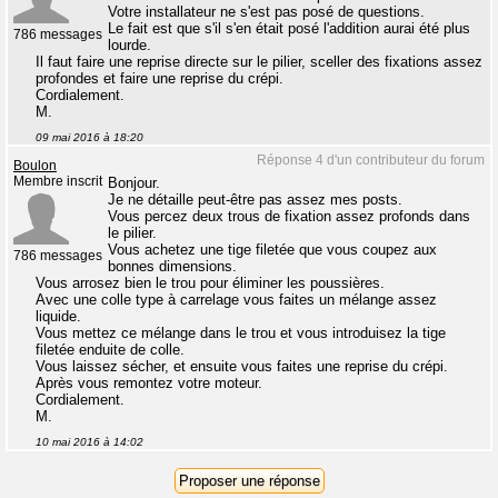
Votre installateur ne s'est pas posé de questions.
Le fait est que s'il s'en était posé l'addition aurai été plus
786 messages
lourde.
Il faut faire une reprise directe sur le pilier, sceller des fixations assez
profondes et faire une reprise du crépi.
Cordialement.
M.
09 mai 2016 à 18:20
Réponse 4 d'un contributeur du forum
Boulon
Membre inscrit
Bonjour.
Je ne détaille peut-être pas assez mes posts.
Vous percez deux trous de fixation assez profonds dans
le pilier.
Vous achetez une tige filetée que vous coupez aux
786 messages
bonnes dimensions.
Vous arrosez bien le trou pour éliminer les poussières.
Avec une colle type à carrelage vous faites un mélange assez
liquide.
Vous mettez ce mélange dans le trou et vous introduisez la tige
filetée enduite de colle.
Vous laissez sécher, et ensuite vous faites une reprise du crépi.
Après vous remontez votre moteur.
Cordialement.
M.
10 mai 2016 à 14:02