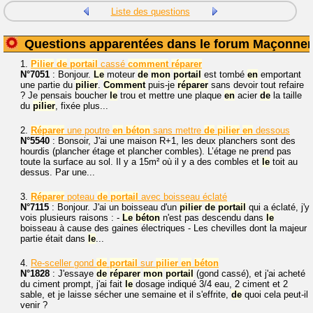
Liste des questions
Questions apparentées dans le forum Maçonner
1.
Pilier
de
portail
cassé
comment
réparer
N°7051
: Bonjour.
Le
moteur
de
mon
portail
est tombé
en
emportant
une partie du
pilier
.
Comment
puis-je
réparer
sans devoir tout refaire
? Je pensais boucher
le
trou et mettre une plaque
en
acier
de
la taille
du
pilier
, fixée plus...
2.
Réparer
une poutre
en
béton
sans mettre
de
pilier
en
dessous
N°5540
: Bonsoir, J'ai une maison R+1, les deux planchers sont des
hourdis (plancher étage et plancher combles). L’étage ne prend pas
toute la surface au sol. Il y a 15m² où il y a des combles et
le
toit au
dessus. Par une...
3.
Réparer
poteau
de
portail
avec boisseau éclaté
N°7115
: Bonjour. J'ai un boisseau d'un
pilier
de
portail
qui a éclaté, j'y
vois plusieurs raisons : -
Le
béton
n'est pas descendu dans
le
boisseau à cause des gaines électriques - Les chevilles dont la majeur
partie était dans
le
...
4.
Re-sceller gond
de
portail
sur
pilier
en
béton
N°1828
: J'essaye
de
réparer
mon
portail
(gond cassé), et j'ai acheté
du ciment prompt, j'ai fait
le
dosage indiqué 3/4 eau, 2 ciment et 2
sable, et je laisse sécher une semaine et il s'effrite,
de
quoi cela peut-il
venir ?