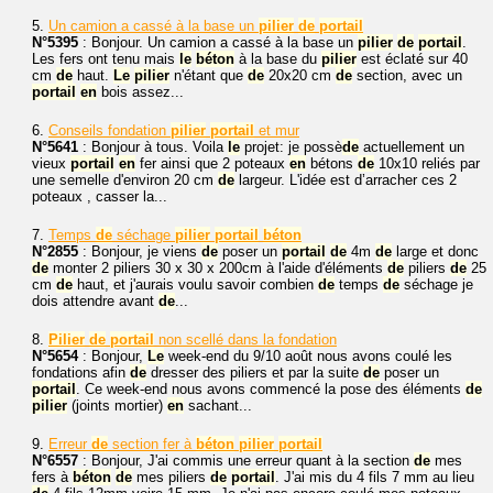
5.
Un camion a cassé à la base un
pilier
de
portail
N°5395
: Bonjour. Un camion a cassé à la base un
pilier
de
portail
.
Les fers ont tenu mais
le
béton
à la base du
pilier
est éclaté sur 40
cm
de
haut.
Le
pilier
n'étant que
de
20x20 cm
de
section, avec un
portail
en
bois assez...
6.
Conseils fondation
pilier
portail
et mur
N°5641
: Bonjour à tous. Voila
le
projet: je possè
de
actuellement un
vieux
portail
en
fer ainsi que 2 poteaux
en
bétons
de
10x10 reliés par
une semelle d'environ 20 cm
de
largeur. L'idée est d’arracher ces 2
poteaux , casser la...
7.
Temps
de
séchage
pilier
portail
béton
N°2855
: Bonjour, je viens
de
poser un
portail
de
4m
de
large et donc
de
monter 2 piliers 30 x 30 x 200cm à l'aide d'éléments
de
piliers
de
25
cm
de
haut, et j'aurais voulu savoir combien
de
temps
de
séchage je
dois attendre avant
de
...
8.
Pilier
de
portail
non scellé dans la fondation
N°5654
: Bonjour,
Le
week-end du 9/10 août nous avons coulé les
fondations afin
de
dresser des piliers et par la suite
de
poser un
portail
. Ce week-end nous avons commencé la pose des éléments
de
pilier
(joints mortier)
en
sachant...
9.
Erreur
de
section fer à
béton
pilier
portail
N°6557
: Bonjour, J'ai commis une erreur quant à la section
de
mes
fers à
béton
de
mes piliers
de
portail
. J'ai mis du 4 fils 7 mm au lieu