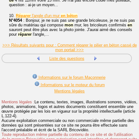
de
4 fils 12mm voire 15 mm. Je n'ai pas encore coulé mes poteaux,
question : ai-je un moyen...
10.
Réparer
l'angle d'un mur
en
béton
N°4054
: Bonjour, je ne suis pas une grande bricoleuse, je ne suis pas
sûre du matériau qui compose
mon
mur, les bricoleurs confirmés
en
sauront peut être plus avec la photo jointe. J'aurai aimé des conseils
pour
réparer
l'angle,...
>>> Résultats suivants pour : Comment réparer le pilier en béton cassé de
mon portail >>>
Liste des questions
Informations sur le forum Maçonnerie
Informations sur le moteur du forum
Mentions légales
Mentions légales :
Le contenu, textes, images, illustrations sonores, vidéos,
photos, animations, logos et autres documents constituent ensemble une
œuvre protégée par les lois en vigueur sur la propriété intellectuelle (article
L.122-4).
Aucune exploitation commerciale ou non commerciale même partielle des
données qui sont présentées sur ce site ne pourra être effectuée sans
l'accord préalable et écrit de la SARL Bricovidéo.
Toute reproduction même partielle du contenu de ce site et de l'utilisation