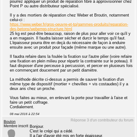
pourrez appliquer un produit de réparation fibré à approvisionner chez
Point P ou autre distributeur spécialisé.
Il y a des mortiers de réparation chez Weber et Broutin, notamment
celui-ci :
https://www.weber.fr/gros-oeuvre-et-tp/gammes-produits/reparation-
des-betons/weberrep-structure.html
25 kg est peut-être beaucoup, raison de plus pour aller voir ce qu'il y
a en magasin. Il faudra laisser sécher et durcir le temps qu'il faut.
L'épaisseur pourra être en deçà du nécessaire de façon à enduire
ensuite avec un produit pour façade (même marque ou une autre).
Il faudra refaire dans la foulée la fixation sur l'autre pilier (voire refaire
une fixation en plein milieu pour répartir la contrainte sur le poteau). Il
faut disposer d'une perceuse à percussion, et percer en plusieurs fois
en commençant doucement par un petit diamètre.
La méthode décrite ci-dessus a permis de sauver la fixation d'un
même type de dispositif (mortier + chevilles + vis costaudes) il y a
deux ans chez un proche.
Vous faites au mieux, en enlevant la porte pour travailler à l'aise et
faire un petit coffrage.
Cordialement.
08 mai 2016 à 22:54
Réponse 3 d'un contributeur du forum
Boulon
Membre inscrit
Bonjour.
C'est le crépi qui a cédé.
Il a l'air d'avoir été mis en forte épaisseur.