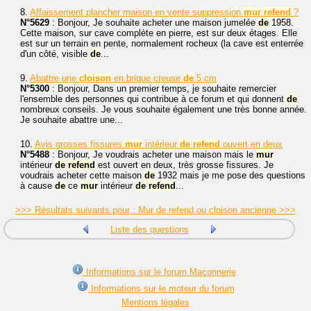
8.
Affaissement plancher maison en vente suppression
mur
refend
?
N°5629
: Bonjour, Je souhaite acheter une maison jumelée
de
1958.
Cette maison, sur cave complète en pierre, est sur deux étages. Elle
est sur un terrain en pente, normalement rocheux (la cave est enterrée
d'un côté, visible
de
...
9.
Abattre une
cloison
en brique creuse
de
5 cm
N°5300
: Bonjour, Dans un premier temps, je souhaite remercier
l'ensemble des personnes qui contribue à ce forum et qui donnent
de
nombreux conseils. Je vous souhaite également une très bonne année.
Je souhaite abattre une...
10.
Avis grosses fissures
mur
intérieur
de
refend
ouvert en deux
N°5488
: Bonjour, Je voudrais acheter une maison mais le
mur
intérieur
de
refend
est ouvert en deux, très grosse fissures. Je
voudrais acheter cette maison
de
1932 mais je me pose des questions
à cause
de
ce
mur
intérieur
de
refend
...
>>> Résultats suivants pour : Mur de refend ou cloison ancienne >>>
Liste des questions
Informations sur le forum Maçonnerie
Informations sur le moteur du forum
Mentions légales