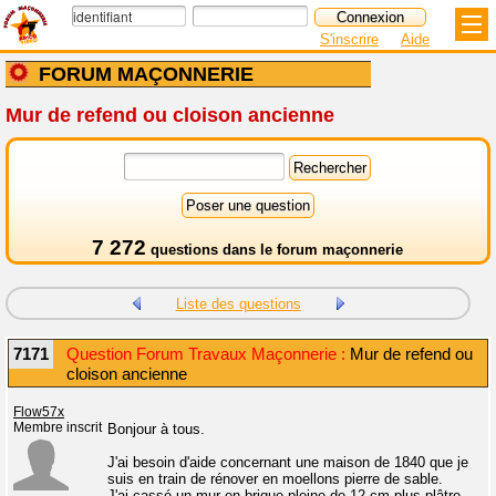
S'inscrire
Aide
FORUM MAÇONNERIE
Mur de refend ou cloison ancienne
7 272
questions dans le
forum maçonnerie
Liste des questions
7171
Question Forum Travaux Maçonnerie :
Mur de refend ou
cloison ancienne
Flow57x
Membre inscrit
Bonjour à tous.
J'ai besoin d'aide concernant une maison de 1840 que je
suis en train de rénover en moellons pierre de sable.
J'ai cassé un mur en brique pleine de 12 cm plus plâtre