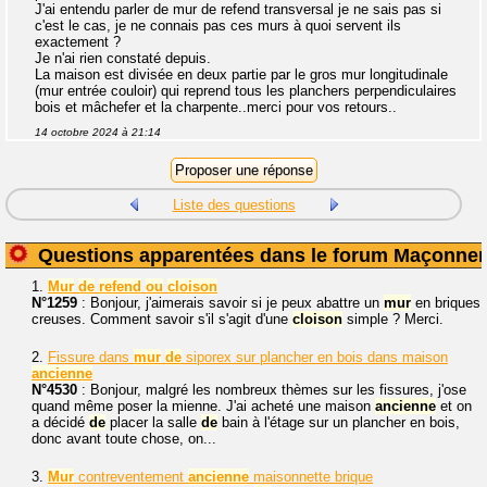
J'ai entendu parler de mur de refend transversal je ne sais pas si
c'est le cas, je ne connais pas ces murs à quoi servent ils
exactement ?
Je n'ai rien constaté depuis.
La maison est divisée en deux partie par le gros mur longitudinale
(mur entrée couloir) qui reprend tous les planchers perpendiculaires
bois et mâchefer et la charpente..merci pour vos retours..
14 octobre 2024 à 21:14
Liste des questions
Questions apparentées dans le forum Maçonner
1.
Mur
de
refend
ou
cloison
N°1259
: Bonjour, j'aimerais savoir si je peux abattre un
mur
en briques
creuses. Comment savoir s'il s'agit d'une
cloison
simple ? Merci.
2.
Fissure dans
mur
de
siporex sur plancher en bois dans maison
ancienne
N°4530
: Bonjour, malgré les nombreux thèmes sur les fissures, j'ose
quand même poser la mienne. J'ai acheté une maison
ancienne
et on
a décidé
de
placer la salle
de
bain à l'étage sur un plancher en bois,
donc avant toute chose, on...
3.
Mur
contreventement
ancienne
maisonnette brique