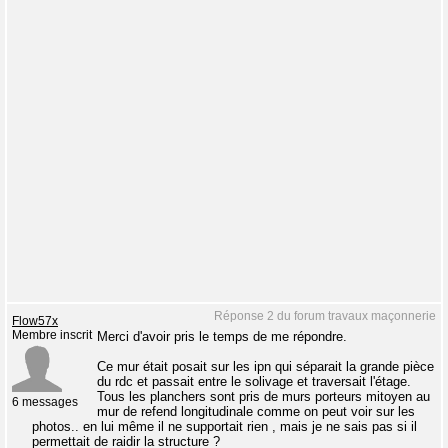
Réponse 2 du forum travaux maçonnerie
Flow57x
Membre inscrit
Merci d'avoir pris le temps de me répondre.
Ce mur était posait sur les ipn qui séparait la grande pièce
du rdc et passait entre le solivage et traversait l'étage.
Tous les planchers sont pris de murs porteurs mitoyen au
6 messages
mur de refend longitudinale comme on peut voir sur les
photos.. en lui même il ne supportait rien , mais je ne sais pas si il
permettait de raidir la structure ?