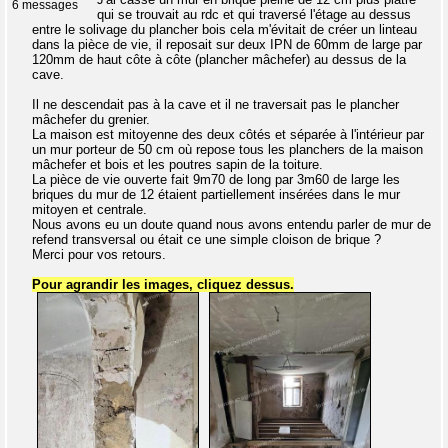
6 messages
qui se trouvait au rdc et qui traversé l'étage au dessus
entre le solivage du plancher bois cela m'évitait de créer un linteau
dans la pièce de vie, il reposait sur deux IPN de 60mm de large par
120mm de haut côte à côte (plancher mâchefer) au dessus de la
cave.
Il ne descendait pas à la cave et il ne traversait pas le plancher
mâchefer du grenier.
La maison est mitoyenne des deux côtés et séparée à l'intérieur par
un mur porteur de 50 cm où repose tous les planchers de la maison
mâchefer et bois et les poutres sapin de la toiture.
La pièce de vie ouverte fait 9m70 de long par 3m60 de large les
briques du mur de 12 étaient partiellement insérées dans le mur
mitoyen et centrale.
Nous avons eu un doute quand nous avons entendu parler de mur de
refend transversal ou était ce une simple cloison de brique ?
Merci pour vos retours.
Pour agrandir les images, cliquez dessus.