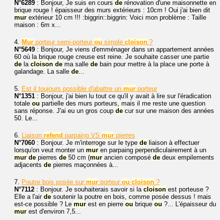
N°6289
: Bonjour, Je suis en cours
de
rénovation d'une maisonnette en
brique rouge ! épaisseur des murs extérieurs : 10cm ! Oui j'ai bien dit
mur
extérieur 10 cm !!! :biggrin::biggrin: Voici mon problème : Taille
maison : 6m x...
4.
Mur
porteur semi-porteur
ou
simple
cloison
?
N°5649
: Bonjour, Je viens d'emménager dans un appartement années
60 où la brique rouge creuse est reine. Je souhaite casser une partie
de
la
cloison
de
ma salle
de
bain pour mettre à la place une porte à
galandage. La salle
de
...
5.
Est il toujours possible d'abattre un
mur
porteur
N°1351
: Bonjour, j'ai bien lu tout ce qu'il y avait à lire sur l'éradication
totale
ou
partielle des murs porteurs, mais il me reste une question
sans réponse. J'ai eu un gros coup
de
cur sur une maison des années
50. Le...
6.
Liaison
refend
parpaing VS
mur
pierres
N°7060
: Bonjour. Je m'interroge sur le type
de
liaison à effectuer
lorsqu'on veut monter un
mur
en parpaing perpendiculairement à un
mur
de
pierres
de
50 cm (
mur
ancien composé
de
deux empilements
adjacents
de
pierres maçonnées à...
7.
Poutre bois posée sur
mur
porteur
ou
cloison
?
N°7112
: Bonjour. Je souhaiterais savoir si la
cloison
est porteuse ?
Elle a l'air
de
soutenir la poutre en bois, comme posée dessus ! mais
est-ce possible ? Le
mur
est en pierre
ou
brique
ou
?... L'épaisseur du
mur
est d'environ 7,5...