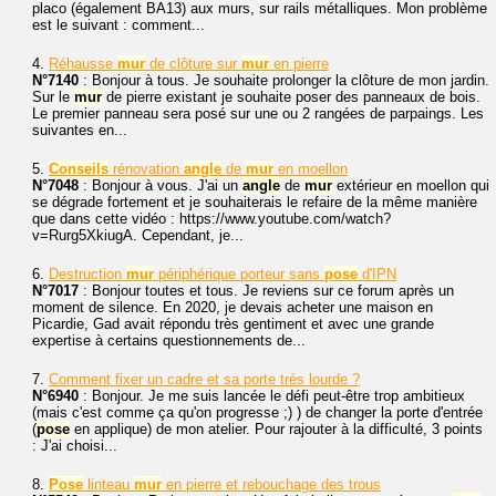
placo (également BA13) aux murs, sur rails métalliques. Mon problème
est le suivant : comment...
4.
Réhausse
mur
de clôture sur
mur
en pierre
N°7140
: Bonjour à tous. Je souhaite prolonger la clôture de mon jardin.
Sur le
mur
de pierre existant je souhaite poser des panneaux de bois.
Le premier panneau sera posé sur une ou 2 rangées de parpaings. Les
suivantes en...
5.
Conseils
rénovation
angle
de
mur
en moellon
N°7048
: Bonjour à vous. J'ai un
angle
de
mur
extérieur en moellon qui
se dégrade fortement et je souhaiterais le refaire de la même manière
que dans cette vidéo : https://www.youtube.com/watch?
v=Rurg5XkiugA. Cependant, je...
6.
Destruction
mur
périphérique porteur sans
pose
d'IPN
N°7017
: Bonjour toutes et tous. Je reviens sur ce forum après un
moment de silence. En 2020, je devais acheter une maison en
Picardie, Gad avait répondu très gentiment et avec une grande
expertise à certains questionnements de...
7.
Comment fixer un cadre et sa porte très lourde ?
N°6940
: Bonjour. Je me suis lancée le défi peut-être trop ambitieux
(mais c'est comme ça qu'on progresse ;) ) de changer la porte d'entrée
(
pose
en applique) de mon atelier. Pour rajouter à la difficulté, 3 points
: J'ai choisi...
8.
Pose
linteau
mur
en pierre et rebouchage des trous