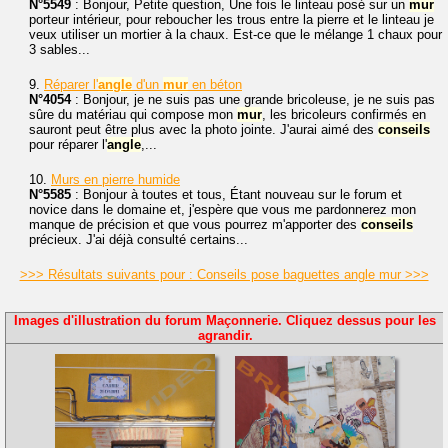
N°5549
: Bonjour, Petite question, Une fois le linteau posé sur un
mur
porteur intérieur, pour reboucher les trous entre la pierre et le linteau je
veux utiliser un mortier à la chaux. Est-ce que le mélange 1 chaux pour
3 sables...
9.
Réparer l'
angle
d'un
mur
en béton
N°4054
: Bonjour, je ne suis pas une grande bricoleuse, je ne suis pas
sûre du matériau qui compose mon
mur
, les bricoleurs confirmés en
sauront peut être plus avec la photo jointe. J'aurai aimé des
conseils
pour réparer l'
angle
,...
10.
Murs en pierre humide
N°5585
: Bonjour à toutes et tous, Étant nouveau sur le forum et
novice dans le domaine et, j'espère que vous me pardonnerez mon
manque de précision et que vous pourrez m'apporter des
conseils
précieux. J'ai déjà consulté certains...
>>> Résultats suivants pour : Conseils pose baguettes angle mur >>>
Images d'illustration du forum Maçonnerie. Cliquez dessus pour les
agrandir.