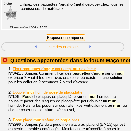
Invité
Utilisez des baguettes Nergalto (métal déployé) chez tous les
fournisseurs de matériaux.
25 septembre 2008 à 17:57
Liste des questions
Questions apparentées dans le forum Maçonner
1.
Fixer
baguettes
d'
angle
pour crépi
mur
extérieur
N°3421
: Bonjour, Comment fixer des
baguettes
d'
angle
sur un
mur
extérieur ? Faut-il les fixer avec des clous ou existe-t-il une solution
pour les coller en 2 secondes ? Merci d'avance.
2.
Doubler
mur
humide
pose
de placoplâtre
N°106
:
Pose
de plaques de placoplâtre sur un
mur
humide : je
souhaite poser des plaques de placoplâtre pour doubler un
mur
humide. Puis-je les poser sur des rails fixés verticalement au
mur
, ou
dois-je poser une ossature fixée au sol,...
3.
Pose
placo
mur
plafond en
angle
obtu
N°2990
: Bonjour, j'ai déjà posé mon placo au plafond (BA 13) qui est
en pente : combles aménagés. Maintenant je m'apprête à poser le