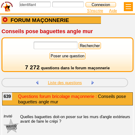
S'inscrire
Aide
FORUM MAÇONNERIE
Conseils pose baguettes angle mur
7 272
questions dans le
forum maçonnerie
Liste des questions
639
Questions forum bricolage maçonnerie :
Conseils pose
baguettes angle mur
Invité
Quelles baguettes doit-on poser sur les murs d'angle extérieurs
avant de faire le crépi ?