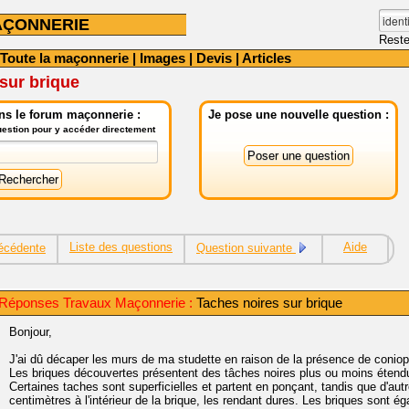
AÇONNERIE
Reste
Toute la maçonnerie
|
Images
|
Devis
|
Articles
sur brique
ns le forum maçonnerie :
Je pose une nouvelle question :
question pour y accéder directement
Liste des questions
Aide
écédente
Question suivante
 Réponses Travaux Maçonnerie :
Taches noires sur brique
Bonjour,
J'ai dû décaper les murs de ma studette en raison de la présence de conio
Les briques découvertes présentent des tâches noires plus ou moins étendu
Certaines taches sont superficielles et partent en ponçant, tandis que d'aut
centimètres à l'intérieur de la brique, les rendant dures. Les briques sont éga