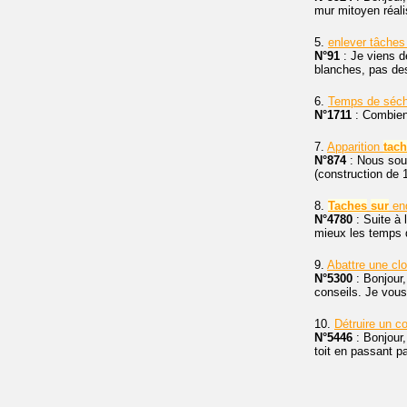
mur mitoyen réal
5.
enlever tâche
N°91
: Je viens d
blanches, pas de
6.
Temps de séch
N°1711
: Combien
7.
Apparition
tac
N°874
: Nous sou
(construction de 1
8.
Taches
sur
end
N°4780
: Suite à 
mieux les temps d
9.
Abattre une cl
N°5300
: Bonjour,
conseils. Je vous
10.
Détruire un c
N°5446
: Bonjour,
toit en passant pa