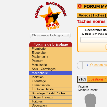
FORUM M
Vidéos
|
Fiches
|
Taches noires 
Rechercher da
ou taper le n° d'une 
Choisissez votre langue
Forums de bricolage
Plomberie
Électricité
Papier peint
Peinture
Menuiserie
Question pr
Sols . Carrelages
Maçonnerie
Isolation
7169
Questions /
Chauffage
Climatisation
Psyche
Écologie Habitat
Membre inscrit
Bricolage Créatif Photos
Litiges Travaux
Toitures
Décoration