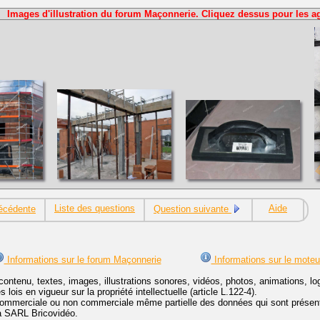
Images d'illustration du forum Maçonnerie. Cliquez dessus pour les ag
Liste des questions
Aide
écédente
Question suivante
Informations sur le forum Maçonnerie
Informations sur le moteu
contenu, textes, images, illustrations sonores, vidéos, photos, animations, 
lois en vigueur sur la propriété intellectuelle (article L.122-4).
ommerciale ou non commerciale même partielle des données qui sont présenté
 la SARL Bricovidéo.