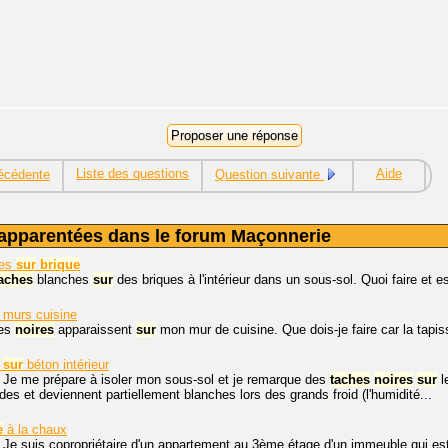
Liste des questions
Aide
écédente
Question suivante
apparentées dans le forum Maçonnerie
hes
sur
brique
aches
blanches
sur
des briques à l'intérieur dans un sous-sol. Quoi faire et 
murs cuisine
hes
noires
apparaissent
sur
mon mur de cuisine. Que dois-je faire car la tapiss
sur
béton intérieur
 Je me prépare à isoler mon sous-sol et je remarque des
taches
noires
sur
l
es et deviennent partiellement blanches lors des grands froid (l'humidité...
e
à la chaux
 Je suis copropriétaire d'un appartement au 3ème étage d'un immeuble qui es