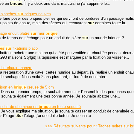
isé en
brique
. Il y a deux ans dans ma cuisine j'ai supprimé le...
s blanches
sur
briques neuves
e faire poser des briques pleines qui serviront de bordures d'un passage réal
s points de chaux, mais des tâches qui recouvrent
sur
certaines toute la...
age enduit plâtre
sur
mur
brique
 de temps de séchage pour un enduit de plâtre
sur
un mur de briques ?
hes
sur
fixations placo
haitons acheter une maison qui a été peu ventilée et chauffée pendant deux
993 maisons Stylgit) la tapisserie est marquée par la fixation ou visserie...
uit chaux-chanvre
la restauration d'une cave, certes humide au départ, j'ai réalisé un enduit cha
e séchage. Nous voilà 2 ans plus tard, et forcé de constater...
oison en
brique
creuse de 5 cm
 Dans un premier temps, je souhaite remercier l'ensemble des personnes qui
 souhaite également une très bonne année. Je souhaite abattre une...
onduit de cheminée en
brique
en toute sécurité
 Je vous explique ma situation, je souhaite casser un conduit de cheminée qu
r l'étage.
Sur
l'étage j'ai une dalle béton. Je souhaite...
>>> Résultats suivants pour : Taches noires sur b