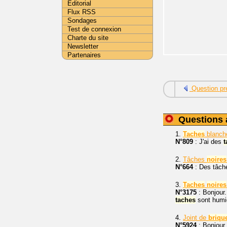
Editorial
Flux RSS
Sondages
Test de connexion
Charte du site
Newsletter
Partenaires
Question pr
Questions 
1.
Taches
blanc
N°809
: J'ai des
t
2.
Tâches
noires
N°664
: Des tâc
3.
Taches
noires
N°3175
: Bonjour.
taches
sont humid
4.
Joint de
briqu
N°5924
: Bonjour,