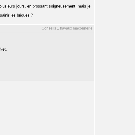
t plusieurs jours, en brossant soigneusement, mais je
ainir les briques ?
Conseils 1 travaux maçonnerie
Net.