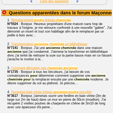
Liste des questions
Questions apparentées dans le forum Maçonner
1.
Remplacement
poutre
linteau
cheminée
N°5524
: Bonjour. Heureux propriétaire d'une maison sans trop de
travaux à l'origine, je me retrouve confronté à une nouvelle "galère". J'ai
démonté un insert et tout son habillage afin de le remplacer par un
poêle à bois avec...
2.
Transformation
ancienne
cheminée
en bibliothèque
N°7141
: Bonjour. J'ai une
ancienne
cheminée
dans une maison
ancienne
que j'ai condamné. J'aimerai la transformer en bibliothèque
donc j'ai tenté de nettoyer la suie sur la partie basse mais en ce faisant
j'arrache le mortier à la...
3.
Comment démonter une
cheminée
ancienne
N°1735
: Bonjour à tous les bricoleurs, j'ai besoin de vos
connaissances
pour
déterminer comment supprimer une
ancienne
cheminée
pour
la remplacer ensuite par une
cheminée
moderne. Je
désire supprimer du sol au plafond. Je précise...
4.
Ouverture baie vitrée linteau
ancienne
poutre
possible
N°3617
: Bonjour, j'aimerais ouvrir une fenêtre en baie vitrée (3m de
large sur 2m de haut) dans un mur en pierre de 50cm (moellon). J'ai
récupéré 2 vieilles poutres de charpente en chêne de 3m10 de long
avec une épaisseur d'à peine...