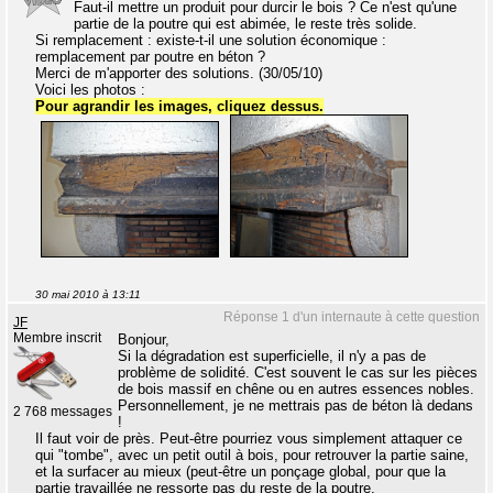
Faut-il mettre un produit pour durcir le bois ? Ce n'est qu'une
partie de la poutre qui est abimée, le reste très solide.
Si remplacement : existe-t-il une solution économique :
remplacement par poutre en béton ?
Merci de m'apporter des solutions. (30/05/10)
Voici les photos :
Pour agrandir les images, cliquez dessus.
30 mai 2010 à 13:11
Réponse 1 d'un internaute à cette question
JF
Membre inscrit
Bonjour,
Si la dégradation est superficielle, il n'y a pas de
problème de solidité. C'est souvent le cas sur les pièces
de bois massif en chêne ou en autres essences nobles.
Personnellement, je ne mettrais pas de béton là dedans
2 768 messages
!
Il faut voir de près. Peut-être pourriez vous simplement attaquer ce
qui "tombe", avec un petit outil à bois, pour retrouver la partie saine,
et la surfacer au mieux (peut-être un ponçage global, pour que la
partie travaillée ne ressorte pas du reste de la poutre.