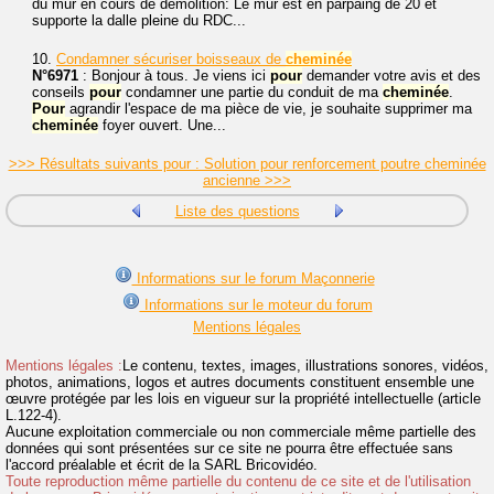
du mur en cours de démolition: Le mur est en parpaing de 20 et
supporte la dalle pleine du RDC...
10.
Condamner sécuriser boisseaux de
cheminée
N°6971
: Bonjour à tous. Je viens ici
pour
demander votre avis et des
conseils
pour
condamner une partie du conduit de ma
cheminée
.
Pour
agrandir l'espace de ma pièce de vie, je souhaite supprimer ma
cheminée
foyer ouvert. Une...
>>> Résultats suivants pour : Solution pour renforcement poutre cheminée
ancienne >>>
Liste des questions
Informations sur le forum Maçonnerie
Informations sur le moteur du forum
Mentions légales
Mentions légales :
Le contenu, textes, images, illustrations sonores, vidéos,
photos, animations, logos et autres documents constituent ensemble une
œuvre protégée par les lois en vigueur sur la propriété intellectuelle (article
L.122-4).
Aucune exploitation commerciale ou non commerciale même partielle des
données qui sont présentées sur ce site ne pourra être effectuée sans
l'accord préalable et écrit de la SARL Bricovidéo.
Toute reproduction même partielle du contenu de ce site et de l'utilisation