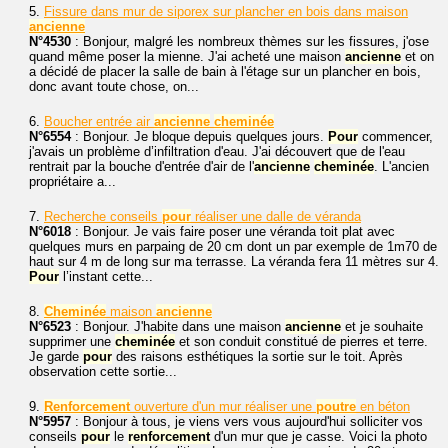
5.
Fissure dans mur de siporex sur plancher en bois dans maison
ancienne
N°4530
: Bonjour, malgré les nombreux thèmes sur les fissures, j'ose
quand même poser la mienne. J'ai acheté une maison
ancienne
et on
a décidé de placer la salle de bain à l'étage sur un plancher en bois,
donc avant toute chose, on...
6.
Boucher entrée air
ancienne
cheminée
N°6554
: Bonjour. Je bloque depuis quelques jours.
Pour
commencer,
j'avais un problème d’infiltration d'eau. J'ai découvert que de l'eau
rentrait par la bouche d'entrée d'air de l'
ancienne
cheminée
. L'ancien
propriétaire a...
7.
Recherche conseils
pour
réaliser une dalle de véranda
N°6018
: Bonjour. Je vais faire poser une véranda toit plat avec
quelques murs en parpaing de 20 cm dont un par exemple de 1m70 de
haut sur 4 m de long sur ma terrasse. La véranda fera 11 mètres sur 4.
Pour
l’instant cette...
8.
Cheminée
maison
ancienne
N°6523
: Bonjour. J'habite dans une maison
ancienne
et je souhaite
supprimer une
cheminée
et son conduit constitué de pierres et terre.
Je garde
pour
des raisons esthétiques la sortie sur le toit. Après
observation cette sortie...
9.
Renforcement
ouverture d'un mur réaliser une
poutre
en béton
N°5957
: Bonjour à tous, je viens vers vous aujourd'hui solliciter vos
conseils
pour
le
renforcement
d'un mur que je casse. Voici la photo