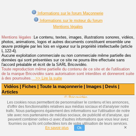
Informations sur le forum Maçonnerie
Informations sur le moteur du forum
Mentions légales
Mentions légales :
Le contenu, textes, images, illustrations sonores, vidéos,
photos, animations, logos et autres documents constituent ensemble une
œuvre protégée par les lois en vigueur sur la propriété intellectuelle (article
L.122-4).
Aucune exploitation commerciale ou non commerciale même partielle des
données qui sont présentées sur ce site ne pourra être effectuée sans
l'accord préalable et écrit de la SARL Bricovidéo.
Toute reproduction même partielle du contenu de ce site et de l'utilisation
de la marque Bricovidéo sans autorisation sont interdites et donneront suite
à des poursuites.
>> Lire la suite
Vidéos
|
Fiches
|
Toute la maçonnerie
|
Images
|
Devis
|
Articles
© Bricovidéo
Les cookies nous permettent de personnaliser le contenu et les annonces,
d'offrir des fonctionnalités relatives aux médias sociaux et d'analyser notre
trafic. Nous partageons également des informations sur l'utilisation de notre
site avec nos partenaires de médias sociaux, de publicité et d'analyse, qui
peuvent combiner celles-ci avec d'autres informations que vous leur avez
fournies ou qu'ils ont collectées lors de votre utilisation de leurs services.
×
En savoir plus
Ok