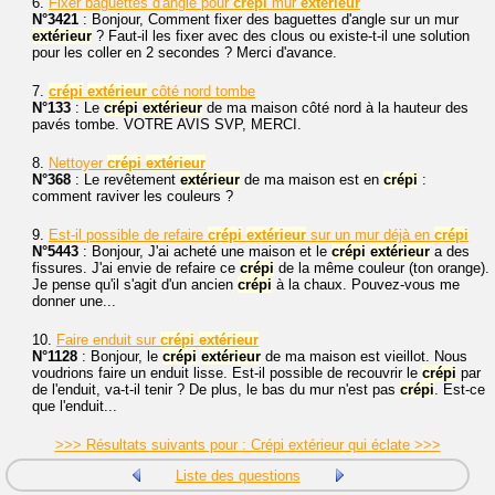
6.
Fixer baguettes d'angle pour
crépi
mur
extérieur
N°3421
: Bonjour, Comment fixer des baguettes d'angle sur un mur
extérieur
? Faut-il les fixer avec des clous ou existe-t-il une solution
pour les coller en 2 secondes ? Merci d'avance.
7.
crépi
extérieur
côté nord tombe
N°133
: Le
crépi
extérieur
de ma maison côté nord à la hauteur des
pavés tombe. VOTRE AVIS SVP, MERCI.
8.
Nettoyer
crépi
extérieur
N°368
: Le revêtement
extérieur
de ma maison est en
crépi
:
comment raviver les couleurs ?
9.
Est-il possible de refaire
crépi
extérieur
sur un mur déjà en
crépi
N°5443
: Bonjour, J'ai acheté une maison et le
crépi
extérieur
a des
fissures. J'ai envie de refaire ce
crépi
de la même couleur (ton orange).
Je pense qu'il s'agit d'un ancien
crépi
à la chaux. Pouvez-vous me
donner une...
10.
Faire enduit sur
crépi
extérieur
N°1128
: Bonjour, le
crépi
extérieur
de ma maison est vieillot. Nous
voudrions faire un enduit lisse. Est-il possible de recouvrir le
crépi
par
de l'enduit, va-t-il tenir ? De plus, le bas du mur n'est pas
crépi
. Est-ce
que l'enduit...
>>> Résultats suivants pour : Crépi extérieur qui éclate >>>
Liste des questions