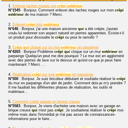
1.
Enlever taches rouges sur
crépi
extérieur
N°1545
: Bonjour, Comment enlever des taches rouges sur mon
crépi
extérieur
de ma maison ? Merci.
2.
Enlever
crépi
mur
extérieur
N°646
: Bonjour, j'ai une maison ancienne
qui
a été crépie, j'aurais
voulu lui redonner son aspect naturel en pierres apparentes. Existe-t-il
un produit pour dissoudre le
crépi
ou pour le ramollir ?
3.
Crépi
qui
cloque sur un mur
extérieur
en parpaings
N°4265
: Bonjour Problème
crépi
qui
cloque sur un mur
extérieur
en
parpaings Quelqu'un peut me dire pourquoi ? Le mur est en aggloméré
avec des pierres de lave sur le dessus et qu'est-ce que je peux faire
maintenant ? Merci. ...
4.
Réalisation
crépi
sur mur
extérieur
en parpaings
N°500
: Bonjour. Je suis bricoleur débutant et souhaite réaliser le
crépi
du mur en parpaings d'un abri de jardin. Comment dois-je m'y prendre ?
Il me faudrait les différentes phases de réalisation, les outils et
matériaux...
5.
Comment crépir garage en brique creuse
N°5583
: Bonjour, Je viens d'acheter une maison avec un garage en
brique creuse
qui
n'est pas
crépi
. Je souhaiterai réaliser le
crépi
moi-
même mais dans l'immédiat je n'ai pas assez de connaissances-
informations pour le faire...