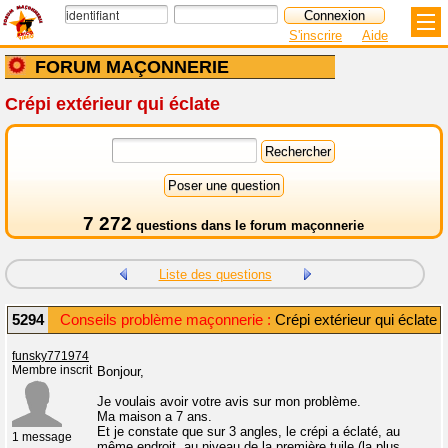
S'inscrire
Aide
FORUM MAÇONNERIE
Crépi extérieur qui éclate
7 272
questions dans le
forum maçonnerie
Liste des questions
5294
Conseils problème maçonnerie :
Crépi extérieur qui éclate
funsky771974
Membre inscrit
Bonjour,
Je voulais avoir votre avis sur mon problème.
Ma maison a 7 ans.
Et je constate que sur 3 angles, le crépi a éclaté, au
1 message
même endroit, au niveau de la première tuile (la plus