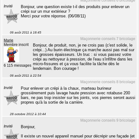
Maçonnerie conseils 6 bricolage
Invité
Bonjour, une question existe t-il des produits pour enlever un
crépi sur un mur extérieur ?
Merci pour votre réponse. (06/08/11)
06 août 2011 à 18:45
Maçonnerie conseils 7 bricolage
Marie
Membre inscrit
Bonjour, de produit, non, je ne crois pas (c'est solide, le
crépi...) Au burin électrique ça marche aussi pas mal sur
les grosses épaisseurs. Un truc : si vous passez votre
crépi au nettoyeur à pression, de l'eau s'infiltre dans les
micro-fissures et ça vous facilite la tâche dès le
6 115 messages
lendemain. Bon courage !
06 août 2011 à 22:54
Maçonnerie conseils 8 bricolage
Invité
Pour enlever un crépi à la chaux, marteau burineur
grossièrement puis lavage haute pression avec rotabuse 200
bars, ne pas trop insister sur les joints, vos pierres seront aussi
propres qu'à la sortie de la carrière.
28 octobre 2012 à 10:44
Maçonnerie conseils 9 bricolage
Invité
Bonjour,
Il existe un nouvel appareil manuel pour décrépir une façade (et