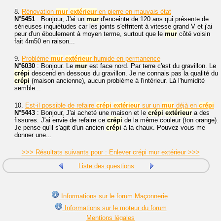
8.
Rénovation
mur
extérieur
en pierre en mauvais état
N°5451
: Bonjour, J'ai un
mur
d'enceinte de 120 ans qui présente de
sérieuses inquiétudes car les joints s'effritent à vitesse grand V et j'ai
peur d'un éboulement à moyen terme, surtout que le
mur
côté voisin
fait 4m50 en raison...
9.
Problème
mur
extérieur
humide en permanence
N°6030
: Bonjour. Le
mur
est face nord. Par terre c'est du gravillon. Le
crépi
descend en dessous du gravillon. Je ne connais pas la qualité du
crépi
(maison ancienne), aucun problème à l'intérieur. Là l'humidité
semble...
10.
Est-il possible de refaire
crépi
extérieur
sur un
mur
déjà en
crépi
N°5443
: Bonjour, J'ai acheté une maison et le
crépi
extérieur
a des
fissures. J'ai envie de refaire ce
crépi
de la même couleur (ton orange).
Je pense qu'il s'agit d'un ancien
crépi
à la chaux. Pouvez-vous me
donner une...
>>> Résultats suivants pour : Enlever crépi mur extérieur >>>
Liste des questions
Informations sur le forum Maçonnerie
Informations sur le moteur du forum
Mentions légales