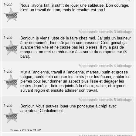
Invité
Nous l'avons fait, il suffit de louer une sableuse. Bon courage,
c'est un travail de titan, mais le résultat est top !
Maçonnerie conseils 3 bricolage
Invité
Bonjour, je viens juste de le faire chez moi. Jai pris un burineur
à air comprimé ; bien sûr jai un compresseur. C'est génial ça
avance très vite et ne casse pas les pierres. Il ny a pas de
marque si on met un réducteur à la sortie du compresseur (3
bars).
Maçonnerie conseils 4 bricolage
Invité
Mur à l'ancienne, travail à l'ancienne, marteau burin et grosse
fatigue, après cela creuser les joints pour les épurer, sabler les
pierres pour leur donner un aspect plus lisse et dégager les
restes de crépis, finir les joints à la chaux, sable, et pigment
suivant région et ensuite admirer son travail.
Maçonnerie conseils 5 bricolage
Invité
Bonjour. Vous pouvez louer une ponceuse à crépi avec
aspirateur. Cordialement.
07 mars 2009 à 01:52