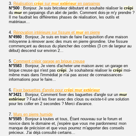
3.
Réalisation
crépi
sur
mur
extérieur
en parpaings
N°500
: Bonjour. Je suis bricoleur débutant et souhaite réaliser le
crépi
du
mur
en parpaings d'un abri de jardin. Comment dois-je m'y prendre ?
Il me faudrait les différentes phases de réalisation, les outils et
matériaux...
4.
Rénovation intérieure sur fissure et
mur
en pierre
N°4980
: Bonjour, Je suis en train de faire l'acquisition d'une maison
mitoyenne à rénover avec des murs en pierre girondine. Une fissure
commençant au dessus du plancher des combles (3 cm de largeur au
début) descend sur environ 2...
5.
Comment crépir garage en brique creuse
N°5583
: Bonjour, Je viens d'acheter une maison avec un garage en
brique creuse qui n'est pas
crépi
. Je souhaiterai réaliser le
crépi
moi-
même mais dans l'immédiat je n'ai pas assez de connaissances-
informations pour le faire...
6.
Fixer baguettes d'angle pour
crépi
mur
extérieur
N°3421
: Bonjour, Comment fixer des baguettes d'angle sur un
mur
extérieur
? Faut-il les fixer avec des clous ou existe-t-il une solution
pour les coller en 2 secondes ? Merci d'avance.
7.
Murs en pierre humide
N°5585
: Bonjour à toutes et tous, Étant nouveau sur le forum et
novice dans le domaine et, j'espère que vous me pardonnerez mon
manque de précision et que vous pourrez m'apporter des conseils
précieux. J'ai déjà consulté certains...