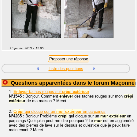
15 janvier 2013 à 12:05
Liste des questions
Questions apparentées dans le forum Maçonner
1.
Enlever
taches rouges sur
crépi
extérieur
N°1545
: Bonjour, Comment
enlever
des taches rouges sur mon
crépi
extérieur
de ma maison ? Merci.
2.
Crépi
qui cloque sur un
mur
extérieur
en parpaings
N°4265
: Bonjour Problème
crépi
qui cloque sur un
mur
extérieur
en
parpaings Quelqu'un peut me dire pourquoi ? Le
mur
est en aggloméré
avec des pierres de lave sur le dessus et qu'est-ce que je peux faire
maintenant ? Merci. ...