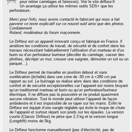
pour retirer carrelages et faïences). Voir le site drifteur.fr
Un avantage ça utilise les mêmes outils SDS+ que les
perforateurs.
Merci pour l'info, nous avons contacté le fabricant qui nous a fait
parvenir ce texte explicatif sur ce nouvel outil ainsi que des photos.
Cordialement.
Roland, modérateur du forum maçonnerie.
Le Drifteur est un appareil innovant conçu et fabriqué en France. Il
améliore les conditions de travail, de sécurité et de confort dans les
travaux nécessitant habituellement l’utilisation d’un marteau et d’un
burin ou d’un perforateur burineur (décoller du carrelage, casser des
plinthes, décrépir un mur, creuser une saignée, démonter un sol ou un
parquet…).
Le Drifteur permet de travailler en position debout et sans
surélévation (échelle) dans une zone de -30 cm à +280 cm par
rapport au sol. Le burinage se réalise alors dans des conditions de
confort et de sécurité exceptionnelles car l’appareil est moins bruyant
qu’un traditionnel marteau et burin ou qu’un perforateur/burineur
électrique. Il ne diffuse pas la poussière et ne produit quasiment
aucune vibration. Tout le monde peut utiliser l’appareil de façon
ambidextre et il est impossible de se taper sur les mains. Enfin le
Drifteur est équipé d’une sangle réglable qui évite le risque de chute
de l’appareil et surtout réparti son poids sur les épaules. La version
courte (Classic Drifteur) ne pèse que 2,3 kg et la version longue
(Longdrift) moins de 5kg.
Le Drifteur fonctionne manuellement (pas d’électricité, pas de