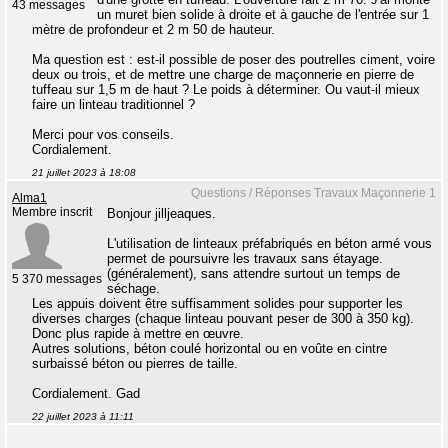
43 messages
un muret bien solide à droite et à gauche de l'entrée sur 1
mètre de profondeur et 2 m 50 de hauteur.
Ma question est : est-il possible de poser des poutrelles ciment, voire
deux ou trois, et de mettre une charge de maçonnerie en pierre de
tuffeau sur 1,5 m de haut ? Le poids à déterminer. Ou vaut-il mieux
faire un linteau traditionnel ?
Merci pour vos conseils.
Cordialement.
21 juillet 2023 à 18:08
Questions / Réponses Travaux Maçonnerie 1
Alma1
Membre inscrit
Bonjour jilljeaques.
L'utilisation de linteaux préfabriqués en béton armé vous
permet de poursuivre les travaux sans étayage.
(généralement), sans attendre surtout un temps de
5 370 messages
séchage.
Les appuis doivent être suffisamment solides pour supporter les
diverses charges (chaque linteau pouvant peser de 300 à 350 kg).
Donc plus rapide à mettre en œuvre.
Autres solutions, béton coulé horizontal ou en voûte en cintre
surbaissé béton ou pierres de taille.
Cordialement. Gad
22 juillet 2023 à 11:11