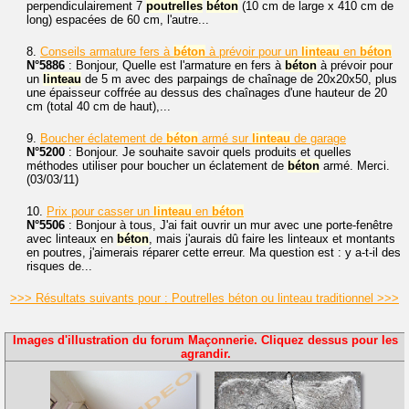
perpendiculairement 7
poutrelles
béton
(10 cm de large x 410 cm de
long) espacées de 60 cm, l'autre...
8.
Conseils armature fers à
béton
à prévoir pour un
linteau
en
béton
N°5886
: Bonjour, Quelle est l'armature en fers à
béton
à prévoir pour
un
linteau
de 5 m avec des parpaings de chaînage de 20x20x50, plus
une épaisseur coffrée au dessus des chaînages d'une hauteur de 20
cm (total 40 cm de haut),...
9.
Boucher éclatement de
béton
armé sur
linteau
de garage
N°5200
: Bonjour. Je souhaite savoir quels produits et quelles
méthodes utiliser pour boucher un éclatement de
béton
armé. Merci.
(03/03/11)
10.
Prix pour casser un
linteau
en
béton
N°5506
: Bonjour à tous, J'ai fait ouvrir un mur avec une porte-fenêtre
avec linteaux en
béton
, mais j'aurais dû faire les linteaux et montants
en poutres, j'aimerais réparer cette erreur. Ma question est : y a-t-il des
risques de...
>>> Résultats suivants pour : Poutrelles béton ou linteau traditionnel >>>
Images d'illustration du forum Maçonnerie. Cliquez dessus pour les
agrandir.