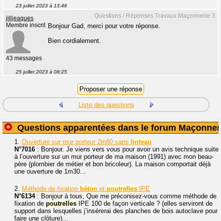
23 juillet 2023 à 13:46
Questions / Réponses Travaux Maçonnerie 3
jilljeaques
Membre inscrit
Bonjour Gad, merci pour votre réponse.
Bien cordialement.
43 messages
25 juillet 2023 à 08:25
Liste des questions
Questions apparentées dans le forum Maçonner
1.
Ouverture sur mur porteur 2m60 sans
linteau
N°7016
: Bonjour. Je viens vers vous pour avoir un avis technique suite
à l’ouverture sur un mur porteur de ma maison (1991) avec mon beau-
père (plombier de métier et bon bricoleur). La maison comportait déjà
une ouverture de 1m30...
2.
Méthode de fixation
béton
et
poutrelles
IPE
N°6134
: Bonjour à tous, Que me préconisez-vous comme méthode de
fixation de
poutrelles
IPE 100 de façon verticale ? (elles serviront de
support dans lesquelles j’insérerai des planches de bois autoclave pour
faire une clôture)...