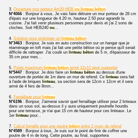
3.
Ouverture mur porteur 4m20 HEB
ou
linteau
béton
N°4066
: Bonjour à vous, Je vais faire détruire un mur porteur de 28 cm
d'épais sur une longueur de 4.20 m, hauteur 2.50 pour agrandir la
cuisine. J'ai fait venir plusieurs personnes pour devis et j'ai 2 sons de
cloches. Soit HEB240
ou
...
4.
Solution pour prolonger un
linteau
béton
N°3463
: Bonjour, Je suis en auto construction sur un hangar que je
réaménage en loft mais j'ai fait une petite bêtise où je pense qu'il serait
difficile de rattraper. J'ai coulé un
linteau
béton
de 5 m, d'épaisseur de
35 cm pour mes...
5.
Poids maximum
linteau
béton
armé 12x12 peut supporter
N°5447
: Bonjour. Je dois faire un
linteau
béton
au dessus d'une
ouverture de portée de 1m dans un mur de refend. Ce
linteau
sera fait
à l'aide de briques
linteau
, sa section sera de 12cm x 12cm et il sera
armé de 4 fers de 8mm...
6.
Ferraillage pour
linteau
N°6196
: Bonjour, J'aimerai savoir quel ferraillage utiliser pour 2 linteaux
dans un sous sol, au-dessus il y aura uniquement poutrelle hourdis
pour une terrasse, je n'ai que 15 cm de hauteur pour ces linteaux. Le
1er
linteau
pour...
7.
Calcul ferraille pour une poutre
béton
entre 2 murs de refend
N°4589
: Bonjour à tous, Je suis sur le point de finir de coffrer une
poutre de 4 m de long. Cette poutre, au final, supportera