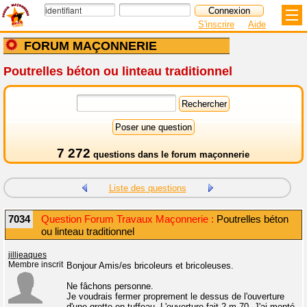
S'inscrire
Aide
FORUM MAÇONNERIE
Poutrelles béton ou linteau traditionnel
7 272
questions dans le
forum maçonnerie
Liste des questions
7034
Question Forum Travaux Maçonnerie :
Poutrelles béton
ou linteau traditionnel
jilljeaques
Membre inscrit
Bonjour Amis/es bricoleurs et bricoleuses.
Ne fâchons personne.
Je voudrais fermer proprement le dessus de l'ouverture
d'une grotte en tuffeau. L'ouverture fait 2 m 70. J'ai monté