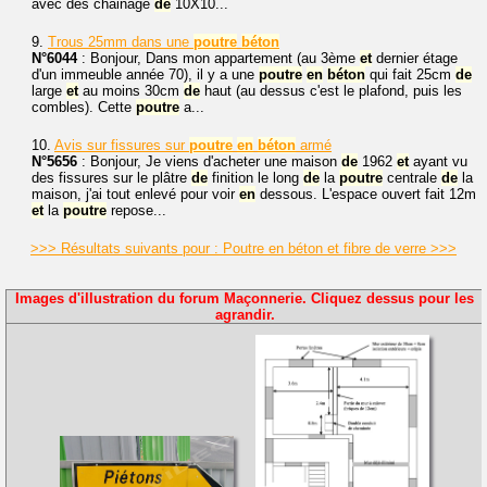
avec des chainage
de
10X10...
9.
Trous 25mm dans une
poutre
béton
N°6044
: Bonjour, Dans mon appartement (au 3ème
et
dernier étage
d'un immeuble année 70), il y a une
poutre
en
béton
qui fait 25cm
de
large
et
au moins 30cm
de
haut (au dessus c'est le plafond, puis les
combles). Cette
poutre
a...
10.
Avis sur fissures sur
poutre
en
béton
armé
N°5656
: Bonjour, Je viens d'acheter une maison
de
1962
et
ayant vu
des fissures sur le plâtre
de
finition le long
de
la
poutre
centrale
de
la
maison, j'ai tout enlevé pour voir
en
dessous. L'espace ouvert fait 12m
et
la
poutre
repose...
>>> Résultats suivants pour : Poutre en béton et fibre de verre >>>
Images d'illustration du forum Maçonnerie. Cliquez dessus pour les
agrandir.