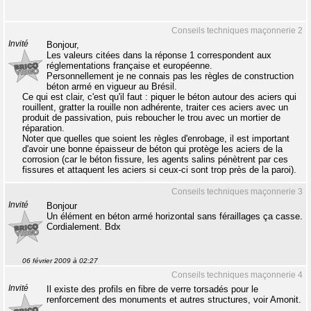
Conseils techniques maçonnerie 2
Invité
Bonjour,
Les valeurs citées dans la réponse 1 correspondent aux
réglementations française et européenne.
Personnellement je ne connais pas les règles de construction
béton armé en vigueur au Brésil.
Ce qui est clair, c'est qu'il faut : piquer le béton autour des aciers qui
rouillent, gratter la rouille non adhérente, traiter ces aciers avec un
produit de passivation, puis reboucher le trou avec un mortier de
réparation.
Noter que quelles que soient les règles d'enrobage, il est important
d'avoir une bonne épaisseur de béton qui protège les aciers de la
corrosion (car le béton fissure, les agents salins pénètrent par ces
fissures et attaquent les aciers si ceux-ci sont trop près de la paroi).
Conseils techniques maçonnerie 3
Invité
Bonjour
Un élément en béton armé horizontal sans féraillages ça casse.
Cordialement. Bdx
06 février 2009 à 02:27
Conseils techniques maçonnerie 4
Invité
Il existe des profils en fibre de verre torsadés pour le
renforcement des monuments et autres structures, voir Amonit.