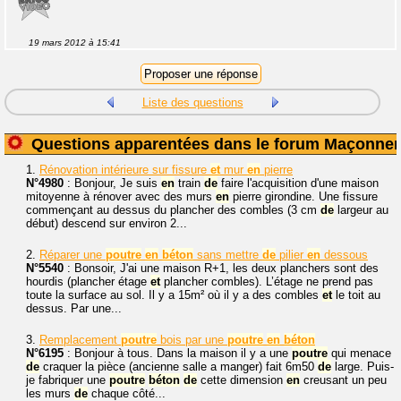
19 mars 2012 à 15:41
Liste des questions
Questions apparentées dans le forum Maçonner
1.
Rénovation intérieure sur fissure
et
mur
en
pierre
N°4980
: Bonjour, Je suis
en
train
de
faire l'acquisition d'une maison
mitoyenne à rénover avec des murs
en
pierre girondine. Une fissure
commençant au dessus du plancher des combles (3 cm
de
largeur au
début) descend sur environ 2...
2.
Réparer une
poutre
en
béton
sans mettre
de
pilier
en
dessous
N°5540
: Bonsoir, J'ai une maison R+1, les deux planchers sont des
hourdis (plancher étage
et
plancher combles). L’étage ne prend pas
toute la surface au sol. Il y a 15m² où il y a des combles
et
le toit au
dessus. Par une...
3.
Remplacement
poutre
bois par une
poutre
en
béton
N°6195
: Bonjour à tous. Dans la maison il y a une
poutre
qui menace
de
craquer la pièce (ancienne salle a manger) fait 6m50
de
large. Puis-
je fabriquer une
poutre
béton
de
cette dimension
en
creusant un peu
les murs
de
chaque côté...