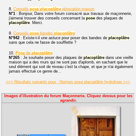
8.
Conseils
pose
placoplâtre
rénovation maison
N°1
: Bonjour, Dans votre forum consacré aux travaux de maçonnerie,
j'aimerai trouver des conseils concernant la
pose
des plaques de
placoplâtre
. Merci.
9.
Conseils
pose
bandes
placoplâtre
N°942
: Existe-t-il une astuce pour poser des bandes de
placoplâtre
sans que cela ne fasse de soufflette ?
10.
Pose
de
placoplâtre
N°265
: Je souhaite poser des plaques de
placoplâtre
dans une vieille
maison qui a des murs qui ne sont pas d'aplomb, en sachant que le
seul élément qui soit de niveau c'est la chape, et que je n'ai également
jamais effectué ce genre de...
>>> Résultats suivants pour : Normes pose placoplâtre hydrofuge >>>
Images d'illustration du forum Maçonnerie. Cliquez dessus pour les
agrandir.