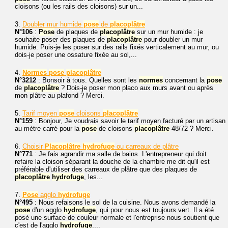
cloisons (ou les rails des cloisons) sur un...
3.
Doubler mur humide
pose
de
placoplâtre
N°106
:
Pose
de plaques de
placoplâtre
sur un mur humide : je
souhaite poser des plaques de
placoplâtre
pour doubler un mur
humide. Puis-je les poser sur des rails fixés verticalement au mur, ou
dois-je poser une ossature fixée au sol,...
4.
Normes
pose
placoplâtre
N°3212
: Bonsoir à tous. Quelles sont les
normes
concernant la
pose
de
placoplâtre
? Dois-je poser mon placo aux murs avant ou après
mon plâtre au plafond ? Merci.
5.
Tarif moyen
pose
cloisons
placoplâtre
N°159
: Bonjour, Je voudrais savoir le tarif moyen facturé par un artisan
au mètre carré pour la
pose
de cloisons
placoplâtre
48/72 ? Merci.
6.
Choisir
Placoplâtre
hydrofuge
ou carreaux de plâtre
N°771
: Je fais agrandir ma salle de bains. L'entrepreneur qui doit
refaire la cloison séparant la douche de la chambre me dit qu'il est
préférable d'utiliser des carreaux de plâtre que des plaques de
placoplâtre
hydrofuge
, les...
7.
Pose
agglo
hydrofuge
N°495
: Nous refaisons le sol de la cuisine. Nous avons demandé la
pose
d'un agglo
hydrofuge
, qui pour nous est toujours vert. Il a été
posé une surface de couleur normale et l'entreprise nous soutient que
c'est de l'agglo
hydrofuge
....