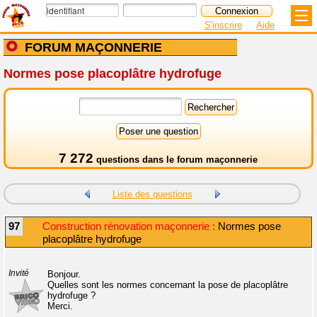
S'inscrire
Aide
FORUM MAÇONNERIE
Normes pose placoplâtre hydrofuge
7 272
questions dans le
forum maçonnerie
Liste des questions
97
Construction rénovation maçonnerie :
Normes pose
placoplâtre hydrofuge
Invité
Bonjour.
Quelles sont les normes concernant la pose de placoplâtre
hydrofuge ?
Merci.