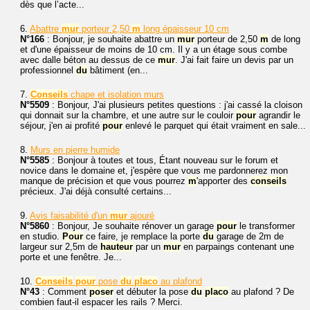
dès que l’acte...
6.
Abattre
mur
porteur 2,50
m
long épaisseur 10 cm
N°166
: Bonjour, je souhaite abattre un
mur
porteur de 2,50
m
de long
et d'une épaisseur de moins de 10 cm. Il y a un étage sous combe
avec dalle béton au dessus de ce
mur
. J'ai fait faire un devis par un
professionnel
du
bâtiment (en...
7.
Conseils
chape et isolation murs
N°5509
: Bonjour, J'ai plusieurs petites questions : j'ai cassé la cloison
qui donnait sur la chambre, et une autre sur le couloir
pour
agrandir le
séjour, j'en ai profité
pour
enlevé le parquet qui était vraiment en sale...
8.
Murs en pierre humide
N°5585
: Bonjour à toutes et tous, Étant nouveau sur le forum et
novice dans le domaine et, j'espère que vous me pardonnerez mon
manque de précision et que vous pourrez
m
'apporter des
conseils
précieux. J'ai déjà consulté certains...
9.
Avis faisabilité d'un
mur
ajouré
N°5860
: Bonjour, Je souhaite rénover un garage
pour
le transformer
en studio.
Pour
ce faire, je remplace la porte
du
garage de 2m de
largeur sur 2,5m de
hauteur
par un
mur
en parpaings contenant une
porte et une fenêtre. Je...
10.
Conseils
pour
pose
du
placo
au plafond
N°43
: Comment
poser
et débuter la pose
du
placo
au plafond ? De
combien faut-il espacer les rails ? Merci.