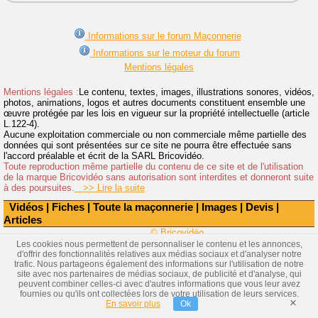
Informations sur le forum Maçonnerie
Informations sur le moteur du forum
Mentions légales
Mentions légales :
Le contenu, textes, images, illustrations sonores, vidéos,
photos, animations, logos et autres documents constituent ensemble une
œuvre protégée par les lois en vigueur sur la propriété intellectuelle (article
L.122-4).
Aucune exploitation commerciale ou non commerciale même partielle des
données qui sont présentées sur ce site ne pourra être effectuée sans
l'accord préalable et écrit de la SARL Bricovidéo.
Toute reproduction même partielle du contenu de ce site et de l'utilisation
de la marque Bricovidéo sans autorisation sont interdites et donneront suite
à des poursuites.
>> Lire la suite
Vidéos
|
Fiches
|
Toute la maçonnerie
|
Images
|
Devis
|
Articles
© Bricovidéo
Les cookies nous permettent de personnaliser le contenu et les annonces,
d'offrir des fonctionnalités relatives aux médias sociaux et d'analyser notre
trafic. Nous partageons également des informations sur l'utilisation de notre
site avec nos partenaires de médias sociaux, de publicité et d'analyse, qui
peuvent combiner celles-ci avec d'autres informations que vous leur avez
fournies ou qu'ils ont collectées lors de votre utilisation de leurs services.
×
En savoir plus
Ok