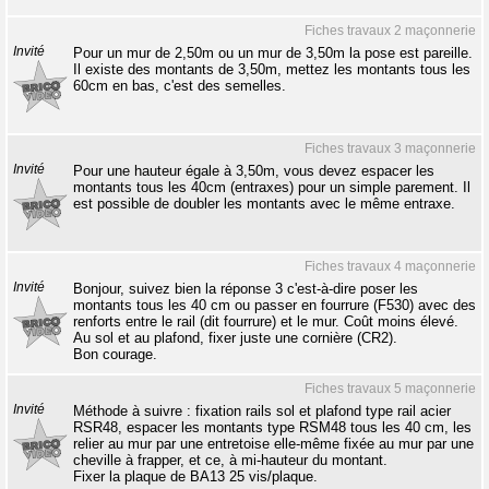
Fiches travaux 2 maçonnerie
Invité
Pour un mur de 2,50m ou un mur de 3,50m la pose est pareille.
Il existe des montants de 3,50m, mettez les montants tous les
60cm en bas, c'est des semelles.
Fiches travaux 3 maçonnerie
Invité
Pour une hauteur égale à 3,50m, vous devez espacer les
montants tous les 40cm (entraxes) pour un simple parement. Il
est possible de doubler les montants avec le même entraxe.
Fiches travaux 4 maçonnerie
Invité
Bonjour, suivez bien la réponse 3 c'est-à-dire poser les
montants tous les 40 cm ou passer en fourrure (F530) avec des
renforts entre le rail (dit fourrure) et le mur. Coût moins élevé.
Au sol et au plafond, fixer juste une cornière (CR2).
Bon courage.
Fiches travaux 5 maçonnerie
Invité
Méthode à suivre : fixation rails sol et plafond type rail acier
RSR48, espacer les montants type RSM48 tous les 40 cm, les
relier au mur par une entretoise elle-même fixée au mur par une
cheville à frapper, et ce, à mi-hauteur du montant.
Fixer la plaque de BA13 25 vis/plaque.