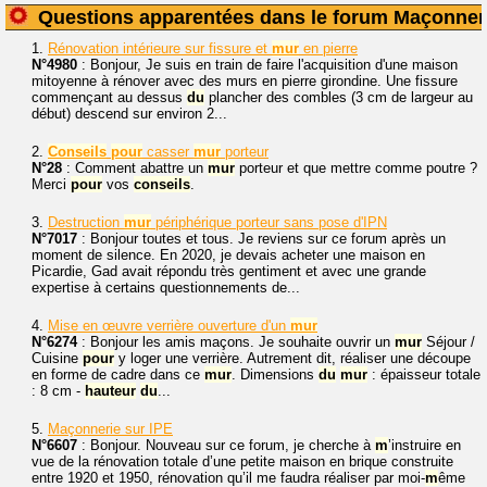
Questions apparentées dans le forum Maçonner
1.
Rénovation intérieure sur fissure et
mur
en pierre
N°4980
: Bonjour, Je suis en train de faire l'acquisition d'une maison
mitoyenne à rénover avec des murs en pierre girondine. Une fissure
commençant au dessus
du
plancher des combles (3 cm de largeur au
début) descend sur environ 2...
2.
Conseils
pour
casser
mur
porteur
N°28
: Comment abattre un
mur
porteur et que mettre comme poutre ?
Merci
pour
vos
conseils
.
3.
Destruction
mur
périphérique porteur sans pose d'IPN
N°7017
: Bonjour toutes et tous. Je reviens sur ce forum après un
moment de silence. En 2020, je devais acheter une maison en
Picardie, Gad avait répondu très gentiment et avec une grande
expertise à certains questionnements de...
4.
Mise en œuvre verrière ouverture d'un
mur
N°6274
: Bonjour les amis maçons. Je souhaite ouvrir un
mur
Séjour /
Cuisine
pour
y loger une verrière. Autrement dit, réaliser une découpe
en forme de cadre dans ce
mur
. Dimensions
du
mur
: épaisseur totale
: 8 cm -
hauteur
du
...
5.
Maçonnerie sur IPE
N°6607
: Bonjour. Nouveau sur ce forum, je cherche à
m
’instruire en
vue de la rénovation totale d’une petite maison en brique construite
entre 1920 et 1950, rénovation qu’il me faudra réaliser par moi-
m
ême