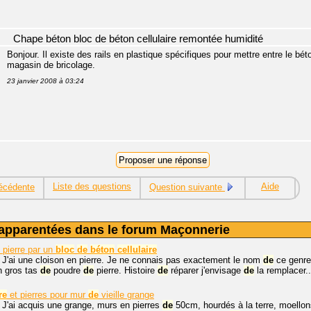
Chape béton bloc de béton cellulaire remontée humidité
Bonjour. Il existe des rails en plastique spécifiques pour mettre entre le bé
magasin de bricolage.
23 janvier 2008 à 03:24
Liste des questions
Aide
écédente
Question suivante
apparentées dans le forum Maçonnerie
pierre par un
bloc
de
béton
cellulaire
 J'ai une cloison en pierre. Je ne connais pas exactement le nom
de
ce genr
n gros tas
de
poudre
de
pierre. Histoire
de
réparer j'envisage
de
la remplacer..
re
et pierres pour mur
de
vieille grange
 J'ai acquis une grange, murs en pierres
de
50cm, hourdés à la terre, moello