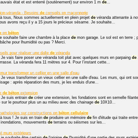
mauvais état et est enterré (soutènement) sur environ 1 m
de
...
sion-véranda - Besoins
de
conseils en maçonnerie
 à tous, Nous sommes actuellement en plein projet
de
véranda attenante à no
ous avons reçu il y a 15 jours le précieux sésame. Je souhaite...
e
en
béton
je souhaite faire une chambre à la place
de
mon garage. Le sol est en terre ; 
 bâche pour lhumidité ou pas ? Merci.
eils pour réaliser une dalle
de
véranda
 Je vais faire poser une véranda toit plat avec quelques murs en parpaing
de
rasse. La véranda fera 11 mètres sur 4. Pour l’instant cette...
mur transformer un cellier en une salle d'eau
 Je veux transformer un vieux cellier en une salle d'eau. Les murs, qui ont souf
isage : après réparation des murs, je les enduis d'une...
le
de
béton
extension
 Je suis entrain
de
créer une extension, les fondations sont en semelle filant
age sur le pourtour plus un au milieu avec des chainage
de
10X10...
pathologies sur constructions en
béton
cellulaire
à tous ! Je suis en train
de
produire un mémoire
de
fin d'étude qui traite ent
é, inondations, mouvements
de
terrains ou séismes sur les...
té murs extérieurs
 je souhaite être certain
de
l'origine
de
l'humidité d'une partie des murs extéri