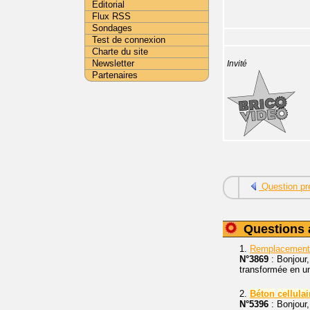
Editorial
Flux RSS
Sondages
Test de connexion
Charte du site
Newsletter
Invité
Partenaires
Question pr
Questions 
1.
Remplacement 
N°3869
: Bonjour,
transformée en u
2.
Béton
cellulai
N°5396
: Bonjour,