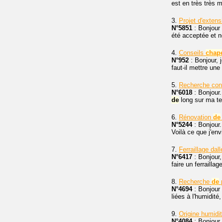
est en très très 
3.
Projet d'exten
N°5851
: Bonjour
été acceptée et n
4.
Conseils
chap
N°952
: Bonjour, 
faut-il mettre une
5.
Recherche cons
N°6018
: Bonjour.
de
long sur ma ter
6.
Rénovation
de
N°5244
: Bonjour.
Voilà ce que j'env
7.
Ferraillage dal
N°6417
: Bonjour,
faire un ferraill
8.
Recherche
de
N°4694
: Bonjour 
liées à l'humidit
9.
Origine humidi
N°4084
: Bonjour,