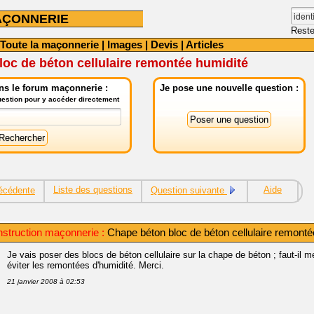
AÇONNERIE
Reste
Toute la maçonnerie
|
Images
|
Devis
|
Articles
oc de béton cellulaire remontée humidité
ns le forum maçonnerie :
Je pose une nouvelle question :
question pour y accéder directement
Liste des questions
Aide
écédente
Question suivante
nstruction maçonnerie :
Chape béton bloc de béton cellulaire remonté
Je vais poser des blocs de béton cellulaire sur la chape de béton ; faut-il me
éviter les remontées d'humidité. Merci.
21 janvier 2008 à 02:53