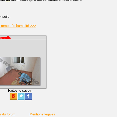
nseils.
re remontée humidité >>>
randir.
Faites le savoir :
r du forum
Mentions légales