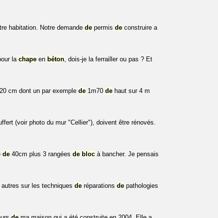
tre habitation. Notre demande
de
permis
de
construire a
pour la
chape
en
béton
, dois-je la ferrailler ou pas ? Et
20 cm dont un par exemple
de
1m70
de
haut sur 4 m
fert (voir photo du mur "Cellier"), doivent être rénovés.
e
de
40cm plus 3 rangées
de
bloc
à bancher. Je pensais
re autres sur les techniques
de
réparations
de
pathologies
eurs
de
ma maison qui a été construite en 2004. Elle a