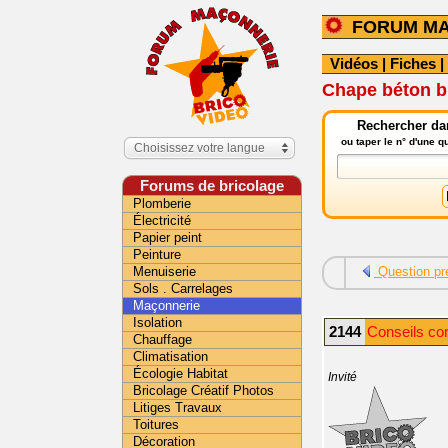
FORUM M
Vidéos
|
Fiches
|
Chape béton bl
Rechercher da
ou taper le n° d'une 
Choisissez votre langue
Forums de bricolage
Plomberie
Électricité
Papier peint
Peinture
Menuiserie
Question pr
Sols . Carrelages
Maçonnerie
Isolation
2144
Conseils co
Chauffage
Climatisation
Écologie Habitat
Invité
Bricolage Créatif Photos
Litiges Travaux
Toitures
Décoration