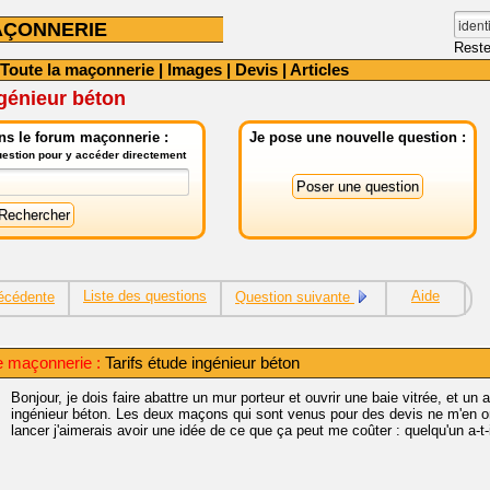
AÇONNERIE
Reste
Toute la maçonnerie
|
Images
|
Devis
|
Articles
ngénieur béton
ns le forum maçonnerie :
Je pose une nouvelle question :
question pour y accéder directement
Liste des questions
Aide
écédente
Question suivante
e maçonnerie :
Tarifs étude ingénieur béton
Bonjour, je dois faire abattre un mur porteur et ouvrir une baie vitrée, et un
ingénieur béton. Les deux maçons qui sont venus pour des devis ne m'en ont
lancer j'aimerais avoir une idée de ce que ça peut me coûter : quelqu'un a-t-