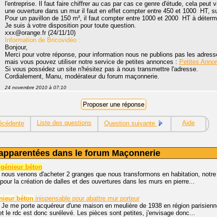
l'entreprise. Il faut faire chiffrer au cas par cas ce genre d'étude, cela peut 
une ouverture dans un mur il faut en effet compter entre 450 et 1000  HT, su
Pour un pavillon de 150 m², il faut compter entre 1000 et 2000  HT à déterm
Je suis à votre disposition pour toute question.
xxx@orange.fr (24/11/10)
Information de Bricovidéo :
Bonjour,
Merci pour votre réponse, pour information nous ne publions pas les adres
mais vous pouvez utiliser notre service de petites annonces :
Petites Anno
Si vous possédez un site n'hésitez pas à nous transmettre l'adresse.
Cordialement, Manu, modérateur du forum maçonnerie.
24 novembre 2010 à 07:10
Liste des questions
Aide
écédente
Question suivante
apparentées dans le forum Maçonnerie
ngénieur béton
 nous venons d'acheter 2 granges que nous transformons en habitation, notre
pour la création de dalles et des ouvertures dans les murs en pierre...
nieur
béton
inispensable pour abattre mur porteur
, Je me porte acquéreur d'une maison en meulière de 1938 en région parisien
et le rdc est donc surélevé. Les pièces sont petites, j'envisage donc...