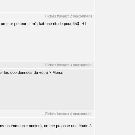
Fiches travaux 2 maçonnerie
n mur porteur. Il m'a fait une étude pour 450  HT.
Fiches travaux 3 maçonnerie
er les coordonnées du vôtre ? Merci.
Fiches travaux 4 maçonnerie
ans un immeuble ancien), on me propose une étude à