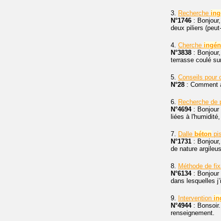
3.
Recherche
ing
N°1746
: Bonjour,
deux piliers (peu
4.
Cherche
ingén
N°3838
: Bonjour
terrasse coulé su
5.
Conseils pour 
N°28
: Comment ab
6.
Recherche de p
N°4694
: Bonjour 
liées à l'humidit
7.
Dalle
béton
pis
N°1731
: Bonjour,
de nature argileu
8.
Méthode de fix
N°6134
: Bonjour 
dans lesquelles j’
9.
Intervention
in
N°4944
: Bonsoir.
renseignement.