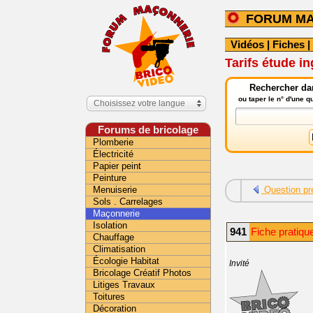
FORUM M
Vidéos
|
Fiches
|
Tarifs étude i
Rechercher da
ou taper le n° d'une 
Choisissez votre langue
Forums de bricolage
Plomberie
Électricité
Papier peint
Peinture
Menuiserie
Question pr
Sols . Carrelages
Maçonnerie
Isolation
941
Fiche pratiqu
Chauffage
Climatisation
Écologie Habitat
Invité
Bricolage Créatif Photos
Litiges Travaux
Toitures
Décoration