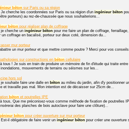
énieur
béton
sur Paris ou sa région
 Je cherche les coordonnées sur Paris ou sa région d'un
ingénieur
béton
pou
t-être porteurs) au rez-de-chaussée que nous souhaiterions...
ieur
béton
pour réaliser plan de coffrage
, je cherche un
ingénieur
béton
pour me faire un plan de coffrage, ferraillag
r un coffrage en bacalisé, porteur sur deux coté, dimension du...
casser mur porteur
attre un mur porteur et que mettre comme poutre ? Merci pour vos conseils
athologies sur constructions en
béton
cellulaire
à tous ! Je suis en train de produire un mémoire de fin d'étude qui traite entr
é, inondations, mouvements de terrains ou séismes sur les...
cine hors sol
 je souhaite faire une dalle en
béton
au milieu du jardin, afin d'y positionner
se et travaille pas mal. Mon intention est de décaisser sur 25cm de...
ation
béton
et poutrelles IPE
à tous, Que me préconisez-vous comme méthode de fixation de poutrelles IPE 
insérerai des planches de bois autoclave pour faire une clôture)...
génieur
béton
pour créer ouverture sur mur porteur
 Est-il obligatoire de faire venir un
ingénieur
béton
pour créer une ouverture 