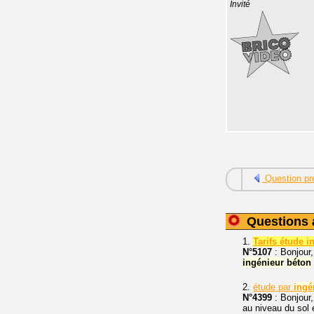
Invité
Question pr
Questions 
1.
Tarifs étude i
N°5107
: Bonjour,
ingénieur
béton
2.
étude par
ingé
N°4399
: Bonjour
au niveau du sol 