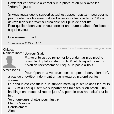
L'existant est difficile à cerner sur la photo et en plus avec les
"zébras" ajoutés...
Si vous jugez que le support actuel est assez résistant, pourquoi ne
pas monter des boisseaux du sol à rejoindre les existants ? Vous
devrez bien sûr étayer au préalable pour plus de sécurité.
Pour quelle raison voulez-vous sceller une autre chaise métallique et
à quel niveau.
Cordialement. Gad
15 septembre 2022 à 11:47
Réponse 4 du forum travaux maçonnerie
Chlalex
Membre inscrit
Bonjour Gad.
Ma volonté est de remonter le conduit au plus proche
possible du plafond de mon RDC et de repartir avec un
tuyau de raccordement jusqu'à un poêle à bois.
5 messages
Pour répondre à vos questions et après observation, il n'y
a pas de chevêtre ni de maintien au niveau du plafond par les
solives.
Le conduit est constitué d'un support métallique scellé dans les murs
à 1.50m du sol qui semble supporter des boisseaux en béton + un
habillage en brique qui monte jusqu'au point le plus haut situé sur le
toit.
Voici quelques photos pour illustrer.
Merci d'avance.
Cordialement.
Alex