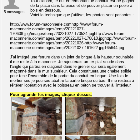
Tout d'abord, le but en remontant le conduit est de gagner
de la place dans la pièce et de pouvoir placer un poêle à
bois en dessous.
5 messages
Voici la technique que j'utilise, les photos sont parlantes :
http://www.forum-maconnerie.comhttp://www.forum-
maconnerie.com/images/temp/20221027-
170608.jpg/images/temp/20221027-170524.jpghttp://www.forum-
maconnerie.com/images/temp/20221027-170618.jpghttp://www.forum-
maconnerie.com/images/temp/20221026-http://www.forum-
maconnerie.com/images/temp/20221027-161622.jpg165644.jpg
J'ai intégré une ferrure dans un joint de brique à la hauteur souhaitée
il me reste à la maçonner. Je rajouterais un fer plat soudé dans
l'angle qui partira en diagonal dans le grenier qui sera également
maçonné dans le mur supérieur. Cela constituera une chaise solide
pour tenir l'ensemble de la partie du conduit en brique. Une fois le
mortier sec je pourrais abattre la partie brique du bas. Il me restera à
réitérer l'opération avec le boisseau en béton se trouver à l'intérieur.
Pour agrandir les images, cliquez dessus.