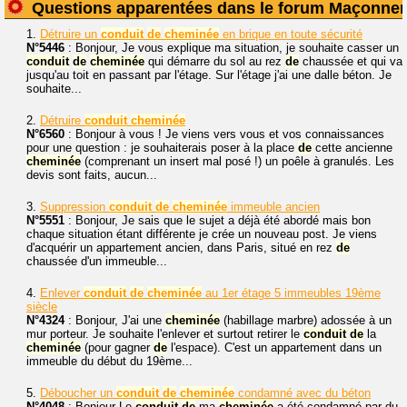
Questions apparentées dans le forum Maçonner
1.
Détruire un
conduit
de
cheminée
en brique en toute sécurité
N°5446
: Bonjour, Je vous explique ma situation, je souhaite casser un
conduit
de
cheminée
qui démarre du sol au rez
de
chaussée et qui va
jusqu'au toit en passant par l'étage. Sur l'étage j'ai une dalle béton. Je
souhaite...
2.
Détruire
conduit
cheminée
N°6560
: Bonjour à vous ! Je viens vers vous et vos connaissances
pour une question : je souhaiterais poser à la place
de
cette ancienne
cheminée
(comprenant un insert mal posé !) un poêle à granulés. Les
devis sont faits, aucun...
3.
Suppression
conduit
de
cheminée
immeuble ancien
N°5551
: Bonjour, Je sais que le sujet a déjà été abordé mais bon
chaque situation étant différente je crée un nouveau post. Je viens
d'acquérir un appartement ancien, dans Paris, situé en rez
de
chaussée d'un immeuble...
4.
Enlever
conduit
de
cheminée
au 1er étage 5 immeubles 19ème
siècle
N°4324
: Bonjour, J'ai une
cheminée
(habillage marbre) adossée à un
mur porteur. Je souhaite l'enlever et surtout retirer le
conduit
de
la
cheminée
(pour gagner
de
l'espace). C'est un appartement dans un
immeuble du début du 19ème...
5.
Déboucher un
conduit
de
cheminée
condamné avec du béton
N°4048
: Bonjour Le
conduit
de
ma
cheminée
a été condamné par du