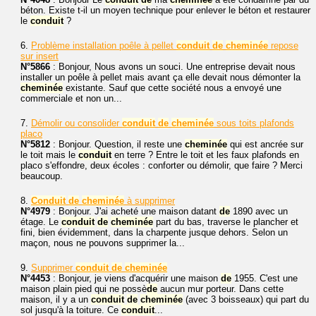
béton. Existe t-il un moyen technique pour enlever le béton et restaurer
le
conduit
?
6.
Problème installation poêle à pellet
conduit
de
cheminée
repose
sur insert
N°5866
: Bonjour, Nous avons un souci. Une entreprise devait nous
installer un poêle à pellet mais avant ça elle devait nous démonter la
cheminée
existante. Sauf que cette société nous a envoyé une
commerciale et non un...
7.
Démolir ou consolider
conduit
de
cheminée
sous toits plafonds
placo
N°5812
: Bonjour. Question, il reste une
cheminée
qui est ancrée sur
le toit mais le
conduit
en terre ? Entre le toit et les faux plafonds en
placo s'effondre, deux écoles : conforter ou démolir, que faire ? Merci
beaucoup.
8.
Conduit
de
cheminée
à supprimer
N°4979
: Bonjour. J'ai acheté une maison datant
de
1890 avec un
étage. Le
conduit
de
cheminée
part du bas, traverse le plancher et
fini, bien évidemment, dans la charpente jusque dehors. Selon un
maçon, nous ne pouvons supprimer la...
9.
Supprimer
conduit
de
cheminée
N°4453
: Bonjour, je viens d'acquérir une maison
de
1955. C'est une
maison plain pied qui ne possè
de
aucun mur porteur. Dans cette
maison, il y a un
conduit
de
cheminée
(avec 3 boisseaux) qui part du
sol jusqu'à la toiture. Ce
conduit
...