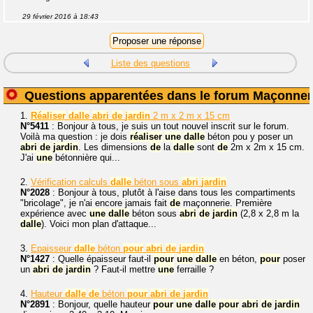
29 février 2016 à 18:43
Liste des questions
Questions apparentées dans le forum Maçonner
1.
Réaliser
dalle
abri
de
jardin
2 m x 2 m x 15 cm
N°5411
: Bonjour à tous, je suis un tout nouvel inscrit sur le forum.
Voilà ma question : je dois
réaliser
une
dalle
béton pou y poser un
abri
de
jardin
. Les dimensions
de
la
dalle
sont
de
2m x 2m x 15 cm.
J'ai
une
bétonnière qui...
2.
Vérification calculs
dalle
béton sous
abri
jardin
N°2028
: Bonjour à tous, plutôt à l'aise dans tous les compartiments
"bricolage", je n'ai encore jamais fait
de
maçonnerie. Première
expérience avec
une
dalle
béton sous
abri
de
jardin
(2,8 x 2,8 m la
dalle
). Voici mon plan d'attaque...
3.
Epaisseur
dalle
béton
pour
abri
de
jardin
N°1427
: Quelle épaisseur faut-il
pour
une
dalle
en béton,
pour
poser
un
abri
de
jardin
? Faut-il mettre
une
ferraille ?
4.
Hauteur
dalle
de
béton
pour
abri
de
jardin
N°2891
: Bonjour, quelle hauteur
pour
une
dalle
pour
abri
de
jardin