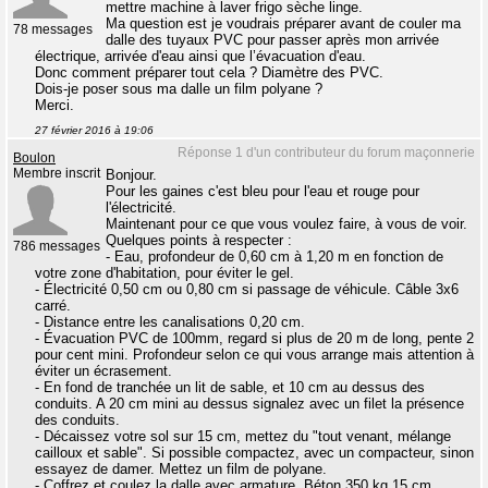
mettre machine à laver frigo sèche linge.
Ma question est je voudrais préparer avant de couler ma
78 messages
dalle des tuyaux PVC pour passer après mon arrivée
électrique, arrivée d'eau ainsi que l’évacuation d'eau.
Donc comment préparer tout cela ? Diamètre des PVC.
Dois-je poser sous ma dalle un film polyane ?
Merci.
27 février 2016 à 19:06
Réponse 1 d'un contributeur du forum maçonnerie
Boulon
Membre inscrit
Bonjour.
Pour les gaines c'est bleu pour l'eau et rouge pour
l'électricité.
Maintenant pour ce que vous voulez faire, à vous de voir.
Quelques points à respecter :
786 messages
- Eau, profondeur de 0,60 cm à 1,20 m en fonction de
votre zone d'habitation, pour éviter le gel.
- Électricité 0,50 cm ou 0,80 cm si passage de véhicule. Câble 3x6
carré.
- Distance entre les canalisations 0,20 cm.
- Évacuation PVC de 100mm, regard si plus de 20 m de long, pente 2
pour cent mini. Profondeur selon ce qui vous arrange mais attention à
éviter un écrasement.
- En fond de tranchée un lit de sable, et 10 cm au dessus des
conduits. A 20 cm mini au dessus signalez avec un filet la présence
des conduits.
- Décaissez votre sol sur 15 cm, mettez du "tout venant, mélange
cailloux et sable". Si possible compactez, avec un compacteur, sinon
essayez de damer. Mettez un film de polyane.
- Coffrez et coulez la dalle avec armature. Béton 350 kg 15 cm