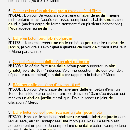
dimensions 2,40 x 3,10. Merci
5.
Construction d'un
abri
de
jardin
avec accès difficile
N°6141
: Bonjour, Je voudrais construire un
abri
de
jardin
, même
rudimentaire, mais l'accès est assez compliqué. J'habite
une
maison
de
ville (ancien corps
de
ferme transformé en plusieurs habitations).
Pour
accéder au
jardin
...
6.
Dalle
en béton
pour
abri
de
jardin
N°1178
: J'aimerais créer
une
dalle
en béton
pour
mettre un
abri
de
jardin
, je voudrais savoir quelle quantité
de
sacs
de
ciment il me faut
? Merci par avance.
7.
Conseil réalisation
dalle
béton
abri
de
jardin
N°1693
: Je désire faire
une
dalle
béton
pour
supporter un
abri
(
chalet
) bois
de
10 m² intérieur. Voici ma question :
de
combien doit
dépasser (ou en retrait) ma
dalle
par rapport à la toiture ? Merci.
8.
Réaliser
dalle
en béton d'environ 10 m²
N°5381
: Bonjour, J'envisage
de
faire
une
dalle
en béton d'environ
10m², ferraillée, sur un sol en terre, et d'environ 10cm d'épaisseur, qui
recevra un
abri
de
jardin
métallique. Dois-je poser un joint
de
dilatation ? Merci...
9.
Dalle
béton conseil
pour
réaliser
un
abri
pour
moto
N°3400
: Bonjour Je souhaite
réaliser
une
sorte d'
abri
de
jardin
dans
lequel sera, en fait, entreposée
une
moto (200 kgs). Le terrain est
actuellement en pente. Je compte faire
une
dalle
béton. Compte tenu
du poids
de
la moto et
de
la...