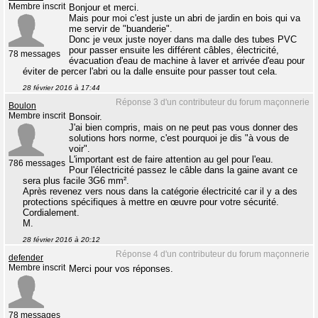
Membre inscrit
Bonjour et merci.
Mais pour moi c'est juste un abri de jardin en bois qui va
me servir de "buanderie".
Donc je veux juste noyer dans ma dalle des tubes PVC
pour passer ensuite les différent câbles, électricité,
78 messages
évacuation d'eau de machine à laver et arrivée d'eau pour
éviter de percer l'abri ou la dalle ensuite pour passer tout cela.
28 février 2016 à 17:44
Réponse 3 d'un contributeur du forum maçonnerie
Boulon
Membre inscrit
Bonsoir.
J'ai bien compris, mais on ne peut pas vous donner des
solutions hors norme, c'est pourquoi je dis "à vous de
voir".
L'important est de faire attention au gel pour l'eau.
786 messages
Pour l'électricité passez le câble dans la gaine avant ce
sera plus facile 3G6 mm².
Après revenez vers nous dans la catégorie électricité car il y a des
protections spécifiques à mettre en œuvre pour votre sécurité.
Cordialement.
M.
28 février 2016 à 20:12
Réponse 4 d'un contributeur du forum maçonnerie
defender
Membre inscrit
Merci pour vos réponses.
78 messages