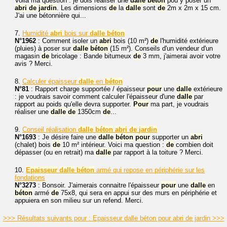
Voilà ma question : je dois réaliser une
dalle
béton
pou y poser un
abri
de
jardin
. Les dimensions
de
la
dalle
sont
de
2m x 2m x 15 cm.
J'ai une bétonnière qui...
7.
Humidité
abri
bois sur
dalle
béton
N°1962
: Comment isoler un
abri
bois (10 m²)
de
l'humidité extérieure
(pluies) à poser sur
dalle
béton
(15 m²). Conseils d'un vendeur d'un
magasin
de
bricolage : Bande bitumeux
de
3 mm, j'aimerai avoir votre
avis ? Merci.
8.
Calculer épaisseur
dalle
en
béton
N°81
: Rapport charge supportée / épaisseur
pour
une
dalle
extérieure
: je voudrais savoir comment calculer l'épaisseur d'une
dalle
par
rapport au poids qu'elle devra supporter.
Pour
ma part, je voudrais
réaliser une
dalle
de
1350cm
de
...
9.
Conseil réalisation
dalle
béton
abri
de
jardin
N°1693
: Je désire faire une
dalle
béton
pour
supporter un
abri
(chalet) bois
de
10 m² intérieur. Voici ma question :
de
combien doit
dépasser (ou en retrait) ma
dalle
par rapport à la toiture ? Merci.
10.
Epaisseur
dalle
béton
armé qui repose en périphérie sur les
fondations
N°3273
: Bonsoir. J'aimerais connaitre l'épaisseur
pour
une
dalle
en
béton
armé
de
75x8, qui sera en appui sur des murs en périphérie et
appuiera en son milieu sur un refend. Merci.
>>> Résultats suivants pour : Epaisseur dalle béton pour abri de jardin >>>