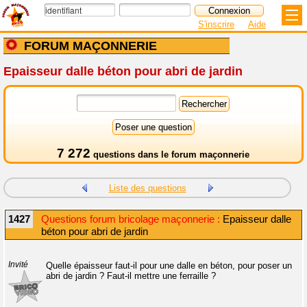
S'inscrire
Aide
FORUM MAÇONNERIE
Epaisseur dalle béton pour abri de jardin
7 272
questions dans le
forum maçonnerie
Liste des questions
1427
Questions forum bricolage maçonnerie :
Epaisseur dalle
béton pour abri de jardin
Invité
Quelle épaisseur faut-il pour une dalle en béton, pour poser un
abri de jardin ? Faut-il mettre une ferraille ?