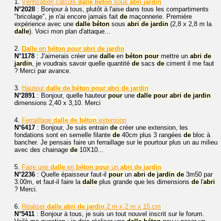
1.
Vérification calculs
dalle
béton
sous
abri
jardin
N°2028
: Bonjour à tous, plutôt à l'aise dans tous les compartiments
"bricolage", je n'ai encore jamais fait
de
maçonnerie. Première
expérience avec une
dalle
béton
sous
abri
de
jardin
(2,8 x 2,8 m la
dalle
). Voici mon plan d'attaque...
2.
Dalle
en
béton
pour
abri
de
jardin
N°1178
: J'aimerais créer une
dalle
en
béton
pour
mettre un
abri
de
jardin
, je voudrais savoir quelle quantité
de
sacs
de
ciment il me faut
? Merci par avance.
3.
Hauteur
dalle
de
béton
pour
abri
de
jardin
N°2891
: Bonjour, quelle hauteur
pour
une
dalle
pour
abri
de
jardin
dimensions 2,40 x 3,10. Merci
4.
Ferraillage
dalle
de
béton
extension
N°6417
: Bonjour, Je suis entrain
de
créer une extension, les
fondations sont en semelle filante
de
40cm plus 3 rangées
de
bloc à
bancher. Je pensais faire un ferraillage sur le pourtour plus un au milieu
avec des chainage
de
10X10...
5.
Faire une
dalle
en
béton
pour
un
abri
de
jardin
N°2236
: Quelle épaisseur faut-il
pour
un
abri
de
jardin
de
3m50 par
3.00m, et faut-il faire la
dalle
plus grande que les dimensions
de
l'
abri
? Merci.
6.
Réaliser
dalle
abri
de
jardin
2 m x 2 m x 15 cm
N°5411
: Bonjour à tous, je suis un tout nouvel inscrit sur le forum.