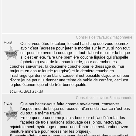
Conseils de travaux 2 maçonnerie
Invité
Oui si vous êtes bricoleur, le seul handicap que vous pourriez
avoir c'est l'adresse pour jeter le mortier sur le mur, si non tout
est possible avec du courage : il faut d'abord mouiller la brique
si c'est en été, faire une première couche liquide qui s'appelle
(gobetage) avec de la chaux lourde, pour accrocher les
couches suivantes, la deuxième couche pour le dressage du mur
toujours en chaux lourde (ou grise) et la dernière couche en
Tradifarge qui donne un blanc cassé, il est possible d'ajouter un peu
d'ocre jaune pour lui donner une teinte de sable de carrière, ceci est
le plus économique et de très bonne qualité.
16 janvier 2011 à 14:29
Conseils de travaux 3 maçonnerie
Invité
Que souhaitez-vous faire comme ravalement, conserver
l'aspect mur de brique ou recouvrir d'un enduit car ce n'est pas
du tout le même travail.
En ce qui me concerne je suis bricoleur et j'ai déjà refait les
façades de trois maisons (disquage des joints, nettoyage,
rejointoiement, hydrofuge et pour l'une d'entre elle restauration avec
peinture minérale pour redessiner les briques).
Si besoin d'info je peux vous envoyer des photos et des conseils si