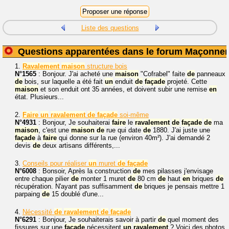
Liste des questions
Questions apparentées dans le forum Maçonner
1.
Ravalement
maison
structure bois
N°1565
: Bonjour. J'ai acheté une
maison
"Cofrabel" faite
de
panneaux
de
bois, sur laquelle a été fait
un
enduit
de
façade
projeté. Cette
maison
et son enduit ont 35 années, et doivent subir une remise
en
état. Plusieurs...
2.
Faire
un
ravalement
de
façade
soi-même
N°4931
: Bonjour, Je souhaiterai
faire
le
ravalement
de
façade
de
ma
maison
, c'est une
maison
de
rue qui date
de
1880. J'ai juste une
façade
à
faire
qui donne sur la rue (environ 40m²). J'ai demandé 2
devis
de
deux artisans différents,...
3.
Conseils pour réaliser
un
muret
de
façade
N°6008
: Bonsoir, Après la construction
de
mes pilasses j'envisage
entre chaque pilier
de
monter 1 muret
de
80 cm
de
haut
en
briques
de
récupération. N'ayant pas suffisamment
de
briques je pensais mettre 1
parpaing
de
15 doublé d'une...
4.
Nécessité
de
ravalement
de
façade
N°6291
: Bonjour, Je souhaiterais savoir à partir
de
quel moment des
fissures sur une
façade
nécessitent
un
ravalement
? Voici des photos