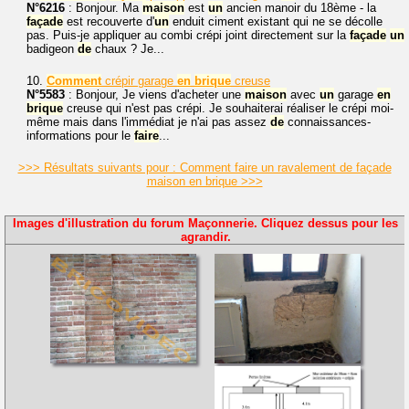
N°6216
: Bonjour. Ma
maison
est
un
ancien manoir du 18ème - la
façade
est recouverte d'
un
enduit ciment existant qui ne se décolle
pas. Puis-je appliquer au combi crépi joint directement sur la
façade
un
badigeon
de
chaux ? Je...
10.
Comment
crépir garage
en
brique
creuse
N°5583
: Bonjour, Je viens d'acheter une
maison
avec
un
garage
en
brique
creuse qui n'est pas crépi. Je souhaiterai réaliser le crépi moi-
même mais dans l'immédiat je n'ai pas assez
de
connaissances-
informations pour le
faire
...
>>> Résultats suivants pour : Comment faire un ravalement de façade
maison en brique >>>
Images d'illustration du forum Maçonnerie. Cliquez dessus pour les
agrandir.