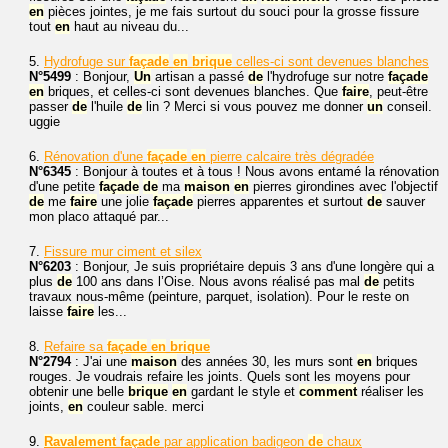
en
pièces jointes, je me fais surtout du souci pour la grosse fissure
tout
en
haut au niveau du...
5.
Hydrofuge sur
façade
en
brique
celles-ci sont devenues blanches
N°5499
: Bonjour,
Un
artisan a passé
de
l'hydrofuge sur notre
façade
en
briques, et celles-ci sont devenues blanches. Que
faire
, peut-être
passer
de
l'huile
de
lin ? Merci si vous pouvez me donner
un
conseil.
uggie
6.
Rénovation d'une
façade
en
pierre calcaire très dégradée
N°6345
: Bonjour à toutes et à tous ! Nous avons entamé la rénovation
d'une petite
façade
de
ma
maison
en
pierres girondines avec l'objectif
de
me
faire
une jolie
façade
pierres apparentes et surtout
de
sauver
mon placo attaqué par...
7.
Fissure mur ciment et silex
N°6203
: Bonjour, Je suis propriétaire depuis 3 ans d'une longère qui a
plus
de
100 ans dans l’Oise. Nous avons réalisé pas mal
de
petits
travaux nous-même (peinture, parquet, isolation). Pour le reste on
laisse
faire
les...
8.
Refaire sa
façade
en
brique
N°2794
: J'ai une
maison
des années 30, les murs sont
en
briques
rouges. Je voudrais refaire les joints. Quels sont les moyens pour
obtenir une belle
brique
en
gardant le style et
comment
réaliser les
joints,
en
couleur sable. merci
9.
Ravalement
façade
par application badigeon
de
chaux