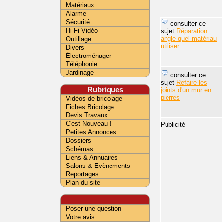
Matériaux
Alarme
Sécurité
consulter ce
Hi-Fi Vidéo
sujet
Réparation
angle quel matériau
Outillage
utiliser
Divers
Électroménager
Téléphonie
Jardinage
consulter ce
sujet
Refaire les
Rubriques
joints d'un mur en
pierres
Vidéos de bricolage
Fiches Bricolage
Devis Travaux
C'est Nouveau !
Publicité
Petites Annonces
Dossiers
Schémas
Liens & Annuaires
Salons & Evènements
Reportages
Plan du site
Poser une question
Votre avis