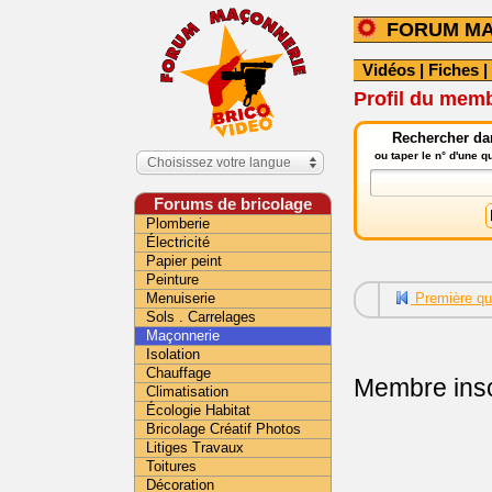
FORUM M
Vidéos
|
Fiches
|
Profil du mem
Rechercher da
ou taper le n° d'une 
Choisissez votre langue
Forums de bricolage
Plomberie
Électricité
Papier peint
Peinture
Menuiserie
Première qu
Sols . Carrelages
Maçonnerie
Isolation
Chauffage
Membre insc
Climatisation
Écologie Habitat
Bricolage Créatif Photos
Litiges Travaux
Toitures
Décoration