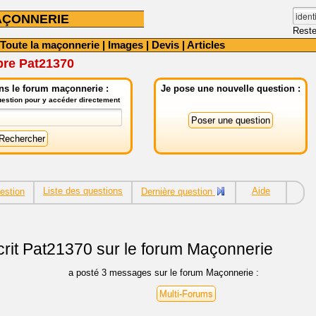
AÇONNERIE
Reste
Toute la maçonnerie
|
Images
|
Devis
|
Articles
bre Pat21370
ns le forum maçonnerie :
Je pose une nouvelle question :
question pour y accéder directement
Liste des questions
Aide
estion
Dernière question
rit
Pat21370 sur le forum Maçonnerie
a posté 3 messages sur le forum Maçonnerie :
Multi-Forums