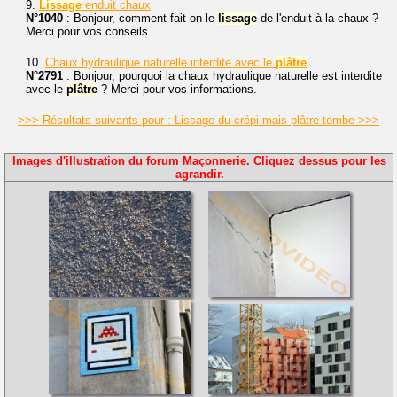
9.
Lissage
enduit chaux
N°1040
: Bonjour, comment fait-on le
lissage
de l'enduit à la chaux ?
Merci pour vos conseils.
10.
Chaux hydraulique naturelle interdite avec le
plâtre
N°2791
: Bonjour, pourquoi la chaux hydraulique naturelle est interdite
avec le
plâtre
? Merci pour vos informations.
>>> Résultats suivants pour : Lissage du crépi mais plâtre tombe >>>
Images d'illustration du forum Maçonnerie. Cliquez dessus pour les
agrandir.