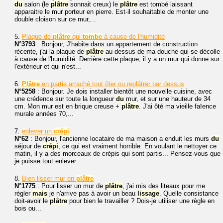
du
salon (le
plâtre
sonnait creux) le
plâtre
est tombé laissant
apparaitre le mur porteur en pierre. Est-il souhaitable de monter une
double cloison sur ce mur,...
5.
Plaque de
plâtre
qui
tombe
à cause de l'humidité
N°3793
: Bonjour, J'habite dans un appartement de construction
récente, j'ai la plaque de
plâtre
au dessus de ma douche qui se décolle
à cause de l'humidité. Derrière cette plaque, il y a un mur qui donne sur
l'extérieur et qui n'est...
6.
Plâtre
en partie arraché tout ôter ou replâtrer par dessus
N°5258
: Bonjour. Je dois installer bientôt une nouvelle cuisine, avec
une crédence sur toute la longueur
du
mur, et sur une hauteur de 34
cm. Mon mur est en brique creuse +
plâtre
. J'ai ôté ma vieille faïence
murale années 70,...
7.
enlever un
crépi
N°62
: Bonjour, l'ancienne locataire de ma maison a enduit les murs
du
séjour de
crépi
, ce qui est vraiment horrible. En voulant le nettoyer ce
matin, il y a des morceaux de crépis qui sont partis... Pensez-vous que
je puisse tout enlever...
8.
Bien lisser mur en
plâtre
N°1775
: Pour lisser un mur de
plâtre
, j'ai mis des liteaux pour me
régler
mais
je n'arrive pas à avoir un beau
lissage
. Quelle consistance
doit-avoir le
plâtre
pour bien le travailler ? Dois-je utiliser une règle en
bois ou...