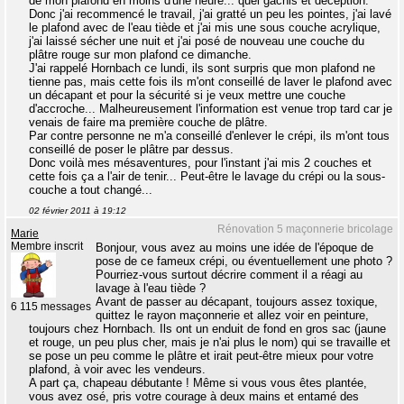
de mon plafond en moins d'une heure... quel gâchis et déception.
Donc j'ai recommencé le travail, j'ai gratté un peu les pointes, j'ai lavé
le plafond avec de l'eau tiède et j'ai mis une sous couche acrylique,
j'ai laissé sécher une nuit et j'ai posé de nouveau une couche du
plâtre rouge sur mon plafond ce dimanche.
J'ai rappelé Hornbach ce lundi, ils sont surpris que mon plafond ne
tienne pas, mais cette fois ils m'ont conseillé de laver le plafond avec
un décapant et pour la sécurité si je veux mettre une couche
d'accroche... Malheureusement l'information est venue trop tard car je
venais de faire ma première couche de plâtre.
Par contre personne ne m'a conseillé d'enlever le crépi, ils m'ont tous
conseillé de poser le plâtre par dessus.
Donc voilà mes mésaventures, pour l'instant j'ai mis 2 couches et
cette fois ça a l'air de tenir... Peut-être le lavage du crépi ou la sous-
couche a tout changé...
02 février 2011 à 19:12
Rénovation 5 maçonnerie bricolage
Marie
Membre inscrit
Bonjour, vous avez au moins une idée de l'époque de
pose de ce fameux crépi, ou éventuellement une photo ?
Pourriez-vous surtout décrire comment il a réagi au
lavage à l'eau tiède ?
Avant de passer au décapant, toujours assez toxique,
6 115 messages
quittez le rayon maçonnerie et allez voir en peinture,
toujours chez Hornbach. Ils ont un enduit de fond en gros sac (jaune
et rouge, un peu plus cher, mais je n'ai plus le nom) qui se travaille et
se pose un peu comme le plâtre et irait peut-être mieux pour votre
plafond, à voir avec les vendeurs.
A part ça, chapeau débutante ! Même si vous vous êtes plantée,
vous avez osé, pris votre courage à deux mains et entamé des