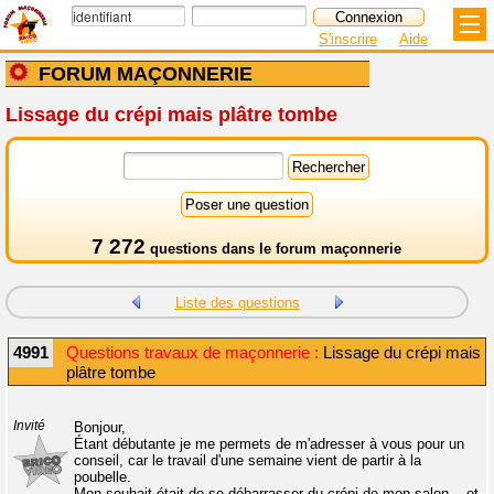
S'inscrire
Aide
FORUM MAÇONNERIE
Lissage du crépi mais plâtre tombe
7 272
questions dans le
forum maçonnerie
Liste des questions
4991
Questions travaux de maçonnerie :
Lissage du crépi mais
plâtre tombe
Invité
Bonjour,
Étant débutante je me permets de m'adresser à vous pour un
conseil, car le travail d'une semaine vient de partir à la
poubelle.
Mon souhait était de se débarrasser du crépi de mon salon... et