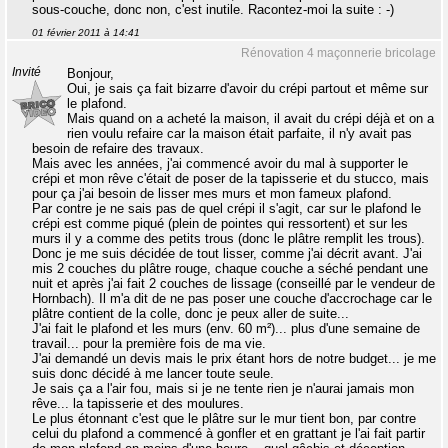
sous-couche, donc non, c'est inutile. Racontez-moi la suite : -)
01 février 2011 à 14:41
Rénovation 4 maçonnerie bricolage
Invité
Bonjour,
Oui, je sais ça fait bizarre d'avoir du crépi partout et même sur
le plafond.
Mais quand on a acheté la maison, il avait du crépi déjà et on a
rien voulu refaire car la maison était parfaite, il n'y avait pas
besoin de refaire des travaux.
Mais avec les années, j'ai commencé avoir du mal à supporter le
crépi et mon rêve c'était de poser de la tapisserie et du stucco, mais
pour ça j'ai besoin de lisser mes murs et mon fameux plafond.
Par contre je ne sais pas de quel crépi il s'agit, car sur le plafond le
crépi est comme piqué (plein de pointes qui ressortent) et sur les
murs il y a comme des petits trous (donc le plâtre remplit les trous).
Donc je me suis décidée de tout lisser, comme j'ai décrit avant. J'ai
mis 2 couches du plâtre rouge, chaque couche a séché pendant une
nuit et après j'ai fait 2 couches de lissage (conseillé par le vendeur de
Hornbach). Il m'a dit de ne pas poser une couche d'accrochage car le
plâtre contient de la colle, donc je peux aller de suite...
J'ai fait le plafond et les murs (env. 60 m²)... plus d'une semaine de
travail... pour la première fois de ma vie.
J'ai demandé un devis mais le prix étant hors de notre budget... je me
suis donc décidé à me lancer toute seule.
Je sais ça a l'air fou, mais si je ne tente rien je n'aurai jamais mon
rêve... la tapisserie et des moulures.
Le plus étonnant c'est que le plâtre sur le mur tient bon, par contre
celui du plafond a commencé à gonfler et en grattant je l'ai fait partir