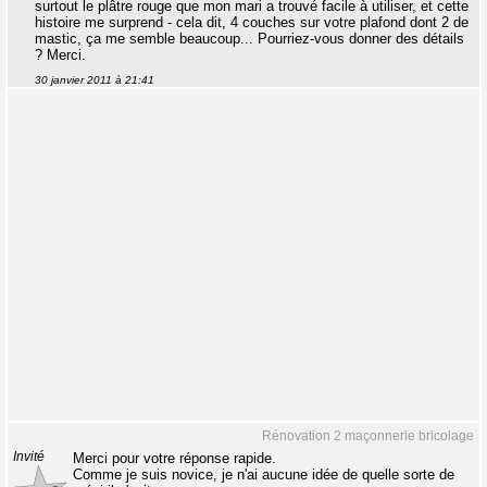
surtout le plâtre rouge que mon mari a trouvé facile à utiliser, et cette
histoire me surprend - cela dit, 4 couches sur votre plafond dont 2 de
mastic, ça me semble beaucoup... Pourriez-vous donner des détails
? Merci.
30 janvier 2011 à 21:41
Rénovation 2 maçonnerie bricolage
Invité
Merci pour votre réponse rapide.
Comme je suis novice, je n'ai aucune idée de quelle sorte de