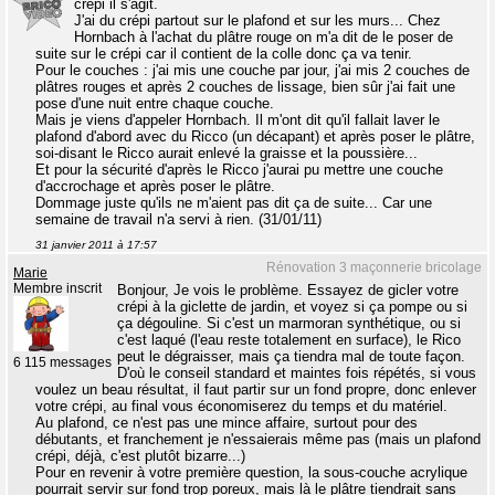
crépi il s'agit.
J'ai du crépi partout sur le plafond et sur les murs... Chez
Hornbach à l'achat du plâtre rouge on m'a dit de le poser de
suite sur le crépi car il contient de la colle donc ça va tenir.
Pour le couches : j'ai mis une couche par jour, j'ai mis 2 couches de
plâtres rouges et après 2 couches de lissage, bien sûr j'ai fait une
pose d'une nuit entre chaque couche.
Mais je viens d'appeler Hornbach. Il m'ont dit qu'il fallait laver le
plafond d'abord avec du Ricco (un décapant) et après poser le plâtre,
soi-disant le Ricco aurait enlevé la graisse et la poussière...
Et pour la sécurité d'après le Ricco j'aurai pu mettre une couche
d'accrochage et après poser le plâtre.
Dommage juste qu'ils ne m'aient pas dit ça de suite... Car une
semaine de travail n'a servi à rien. (31/01/11)
31 janvier 2011 à 17:57
Rénovation 3 maçonnerie bricolage
Marie
Membre inscrit
Bonjour, Je vois le problème. Essayez de gicler votre
crépi à la giclette de jardin, et voyez si ça pompe ou si
ça dégouline. Si c'est un marmoran synthétique, ou si
c'est laqué (l'eau reste totalement en surface), le Rico
peut le dégraisser, mais ça tiendra mal de toute façon.
6 115 messages
D'où le conseil standard et maintes fois répétés, si vous
voulez un beau résultat, il faut partir sur un fond propre, donc enlever
votre crépi, au final vous économiserez du temps et du matériel.
Au plafond, ce n'est pas une mince affaire, surtout pour des
débutants, et franchement je n'essaierais même pas (mais un plafond
crépi, déjà, c'est plutôt bizarre...)
Pour en revenir à votre première question, la sous-couche acrylique
pourrait servir sur fond trop poreux, mais là le plâtre tiendrait sans