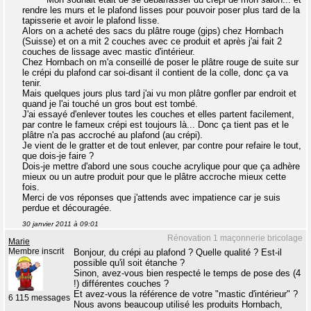
rendre les murs et le plafond lisses pour pouvoir poser plus tard de la
tapisserie et avoir le plafond lisse.
Alors on a acheté des sacs du plâtre rouge (gips) chez Hornbach
(Suisse) et on a mit 2 couches avec ce produit et après j'ai fait 2
couches de lissage avec mastic d'intérieur.
Chez Hornbach on m'a conseillé de poser le plâtre rouge de suite sur
le crépi du plafond car soi-disant il contient de la colle, donc ça va
tenir.
Mais quelques jours plus tard j'ai vu mon plâtre gonfler par endroit et
quand je l'ai touché un gros bout est tombé.
J'ai essayé d'enlever toutes les couches et elles partent facilement,
par contre le fameux crépi est toujours là... Donc ça tient pas et le
plâtre n'a pas accroché au plafond (au crépi).
Je vient de le gratter et de tout enlever, par contre pour refaire le tout,
que dois-je faire ?
Dois-je mettre d'abord une sous couche acrylique pour que ça adhère
mieux ou un autre produit pour que le plâtre accroche mieux cette
fois.
Merci de vos réponses que j'attends avec impatience car je suis
perdue et découragée.
30 janvier 2011 à 09:01
Rénovation 1 maçonnerie bricolage
Marie
Membre inscrit
Bonjour, du crépi au plafond ? Quelle qualité ? Est-il
possible qu'il soit étanche ?
Sinon, avez-vous bien respecté le temps de pose des (4
!) différentes couches ?
Et avez-vous la référence de votre "mastic d'intérieur" ?
6 115 messages
Nous avons beaucoup utilisé les produits Hornbach,