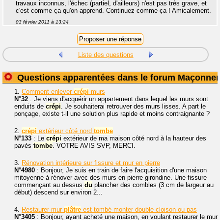
travaux inconnus, l'échec (partiel, d'ailleurs) n'est pas très grave, et
c'est comme ça qu'on apprend. Continuez comme ça ! Amicalement.
03 février 2011 à 13:24
Liste des questions
Questions apparentées dans le forum Maçonner
1.
Comment enlever
crépi
murs
N°32
: Je viens d'acquérir un appartement dans lequel les murs sont
enduits de
crépi
. Je souhaiterai retrouver des murs lisses. A part le
ponçage, existe t-il une solution plus rapide et moins contraignante ?
2.
crépi
extérieur côté nord
tombe
N°133
: Le
crépi
extérieur de ma maison côté nord à la hauteur des
pavés
tombe
. VOTRE AVIS SVP, MERCI.
3.
Rénovation intérieure sur fissure et mur en pierre
N°4980
: Bonjour, Je suis en train de faire l'acquisition d'une maison
mitoyenne à rénover avec des murs en pierre girondine. Une fissure
commençant au dessus
du
plancher des combles (3 cm de largeur au
début) descend sur environ 2...
4.
Restaurer mur
plâtre
est tombé monter double cloison ou pas
N°3405
: Bonjour, ayant acheté une maison, en voulant restaurer le mur