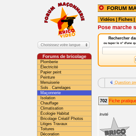
FORUM M
Vidéos
|
Fiches
|
Pose marche su
Rechercher da
ou taper le n° d'une 
Choisissez votre langue
Forums de bricolage
Plomberie
Électricité
Papier peint
Peinture
Menuiserie
Question pr
Sols . Carrelages
Maçonnerie
Isolation
702
Fiche pratiqu
Chauffage
Climatisation
Écologie Habitat
Invité
Bricolage Créatif Photos
Litiges Travaux
Toitures
Décoration