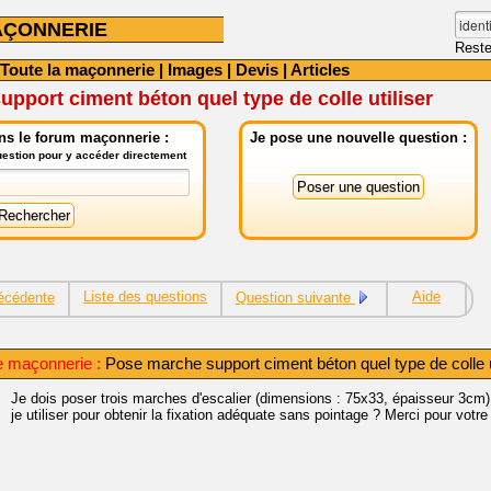
AÇONNERIE
Reste
Toute la maçonnerie
|
Images
|
Devis
|
Articles
pport ciment béton quel type de colle utiliser
ns le forum maçonnerie :
Je pose une nouvelle question :
question pour y accéder directement
Liste des questions
Aide
écédente
Question suivante
e maçonnerie :
Pose marche support ciment béton quel type de colle u
Je dois poser trois marches d'escalier (dimensions : 75x33, épaisseur 3cm)
je utiliser pour obtenir la fixation adéquate sans pointage ? Merci pour votre