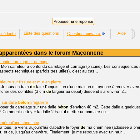
Liste des questions
Aide
écédente
Question suivante
apparentées dans le forum Maçonnerie
nfondu carrelage et carnage
 Mon carreleur a confondu carrelage et carnage (piscine). Les conséquences so
aspects techniques (parfois très utiles), c’est au cas...
rieure sur fissure et mur en pierre
 Je suis en train
de
faire l'acquisition d'une maison mitoyenne à rénover ave
ancher des combles (3 cm
de
largeur au début) descend sur environ 2...
 sur dalle
béton
irrégulière
oser du carrelage sur une dalle
béton
d'environ 40 m2. Cette dalle a quelques
? Comment nettoyer la dalle ? Faut-il mettre un primaire ou...
rrière d'une cheminée
à tous, je viens aujourd'hui d'abattre le foyer
de
ma cheminée (adossée à prem
t, et ce, jusqu'au chevêtre. Finalement, je me retrouve avec un mur...