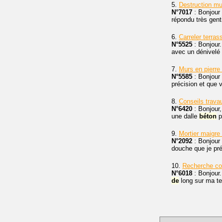
5.
Destruction mu
N°7017
: Bonjour
répondu très gen
6.
Carreler terra
N°5525
: Bonjour.
avec un dénivelé
7.
Murs en pierre
N°5585
: Bonjour
précision et que 
8.
Conseils trava
N°6420
: Bonjour,
une dalle
béton
p
9.
Mortier maigre
N°2092
: Bonjour 
douche que je pré
10.
Recherche con
N°6018
: Bonjour.
de
long sur ma ter