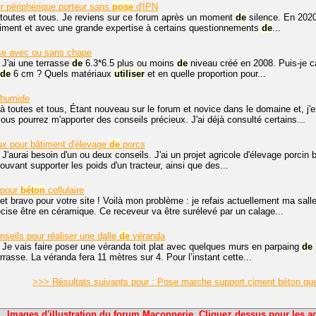
r périphérique porteur sans
pose
d'IPN
 toutes et tous. Je reviens sur ce forum après un moment
de
silence. En 2020
timent et avec une grande expertise à certains questionnements
de
...
sse avec ou sans chape
 J'ai une terrasse
de
6.3*6.5 plus ou moins
de
niveau créé en 2008. Puis-je c
de
6 cm ? Quels matériaux
utiliser
et en quelle proportion pour...
 humide
 à toutes et tous, Étant nouveau sur le forum et novice dans le domaine et
vous pourrez m'apporter des conseils précieux. J'ai déjà consulté certains...
ux pour bâtiment d'élevage
de
porcs
 J'aurai besoin d'un ou deux conseils. J'ai un projet agricole d'élevage porcin 
ouvant supporter les poids d'un tracteur, ainsi que des...
 pour
béton
cellulaire
et bravo pour votre site ! Voilà mon problème : je refais actuellement ma sall
cise être en céramique. Ce receveur va être surélevé par un calage...
seils pour réaliser une dalle
de
véranda
 Je vais faire poser une véranda toit plat avec quelques murs en parpaing
de
rasse. La véranda fera 11 mètres sur 4. Pour l’instant cette...
>>> Résultats suivants pour : Pose marche support ciment béton quel
Images d'illustration du forum Maçonnerie. Cliquez dessus pour les ag