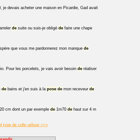
, je devais acheter une maison en Picardie, Gad avait
arreler
de
suite ou suis-je obligé
de
faire une chape
, j'espère que vous me pardonnerez mon manque
de
bio. Pour les porcelets, je vais avoir besoin
de
réaliser
e
de
bains et j'en suis à la
pose
de
mon receveur
de
20 cm dont un par exemple
de
1m70
de
haut sur 4 m
 type de colle utiliser >>>
randir.