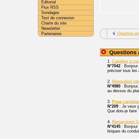
Editorial
Flux RSS
Sondages
Test de connexion
Charte du site
Newsletter
Question pr
Partenaires
Questions 
1.
Carreleur a co
N°7042
: Bonjour.
préciser tous les 
2.
Rénovation inté
N°4980
: Bonjour,
au dessus du pl
3.
Pose
carrelage
N°209
: Je veux p
Que dois-je faire 
4.
Remaçonner l'a
N°4145
: Bonjour 
briques du condui