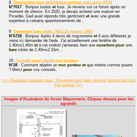
8.
Destruction
mur
périphérique
porteur
sans pose d'IPN
N°7017
: Bonjour toutes
et
tous. Je reviens sur ce forum après un
moment de silence. En 2020, je devais acheter une maison en
Picardie, Gad avait répondu très gentiment
et
avec une grande
expertise à certains questionnements de...
9.
Ouverture
baie
vitrée 240x215 maison 1980
N°6728
: Bonjour. Après 4 devis de maçonnerie
et
4 avis différents je
viens ici demander de l'aide. J'ai actuellement une fenêtre de
1.40mx1.40m
et
à cet endroit j'aimerais faire une
ouverture
pour
une
baie
vitrée de 2.40mx2.15m....
10.
Conseils
pour
casser
mur
porteur
N°28
: Comment abattre un
mur
porteur
et
que mettre comme poutre
? Merci
pour
vos conseils.
>>> Résultats suivants pour : Ouverture pour baie vitree et destruction d'un
mur porteur >>>
Images d'illustration du forum Maçonnerie. Cliquez dessus pour les
agrandir.