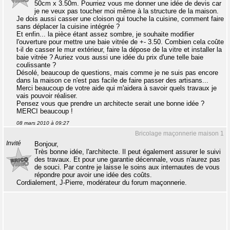
50cm x 3.50m. Pourriez vous me donner une idée de devis car
je ne veux pas toucher moi même à la structure de la maison.
Je dois aussi casser une cloison qui touche la cuisine, comment faire
sans déplacer la cuisine intégrée ?
Et enfin... la pièce étant assez sombre, je souhaite modifier
l'ouverture pour mettre une baie vitrée de +- 3.50. Combien cela coûte
t-il de casser le mur extérieur, faire la dépose de la vitre et installer la
baie vitrée ? Auriez vous aussi une idée du prix d'une telle baie
coulissante ?
Désolé, beaucoup de questions, mais comme je ne suis pas encore
dans la maison ce n'est pas facile de faire passer des artisans...
Merci beaucoup de votre aide qui m'aidera à savoir quels travaux je
vais pouvoir réaliser.
Pensez vous que prendre un architecte serait une bonne idée ?
MERCI beaucoup !
08 mars 2010 à 09:27
Bricolage maçonnerie maison 1
Invité
Bonjour,
Très bonne idée, l'architecte. Il peut également assurer le suivi
des travaux. Et pour une garantie décennale, vous n'aurez pas
de souci. Par contre je laisse le soins aux internautes de vous
répondre pour avoir une idée des coûts.
Cordialement, J-Pierre, modérateur du forum maçonnerie.