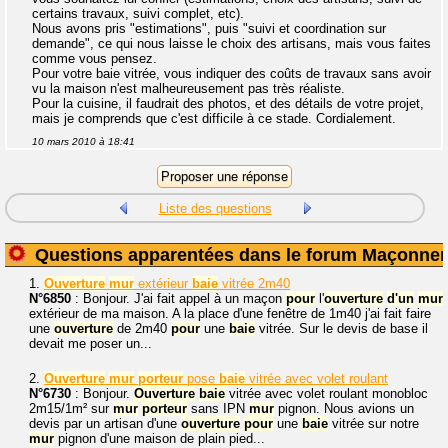
certains travaux, suivi complet, etc).
Nous avons pris "estimations", puis "suivi et coordination sur
demande", ce qui nous laisse le choix des artisans, mais vous faites
comme vous pensez.
Pour votre baie vitrée, vous indiquer des coûts de travaux sans avoir
vu la maison n'est malheureusement pas très réaliste.
Pour la cuisine, il faudrait des photos, et des détails de votre projet,
mais je comprends que c'est difficile à ce stade. Cordialement.
10 mars 2010 à 18:41
Liste des questions
Questions apparentées dans le forum Maçonner
1.
Ouverture
mur
extérieur
baie
vitrée 2m40
N°6850
: Bonjour. J'ai fait appel à un maçon
pour
l'
ouverture
d'un
mur
extérieur de ma maison. A la place d'une fenêtre de 1m40 j'ai fait faire
une
ouverture
de 2m40
pour
une
baie
vitrée. Sur le devis de base il
devait me poser un...
2.
Ouverture
mur
porteur
pose
baie
vitrée avec volet roulant
N°6730
: Bonjour.
Ouverture
baie
vitrée avec volet roulant monobloc
2m15/1m² sur
mur
porteur
sans IPN
mur
pignon. Nous avions un
devis par un artisan d'une
ouverture
pour
une
baie
vitrée sur notre
mur
pignon d'une maison de plain pied...