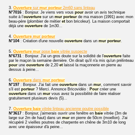
3.
Ouverture
sur
mur
porteur
2m60 sans linteau
N°7016
: Bonjour. Je viens vers vous
pour
avoir un avis technique
suite à l’
ouverture
sur un
mur
porteur
de ma maison (1991) avec mon
beau-père (plombier de métier
et
bon bricoleur). La maison comportait
déjà une
ouverture
de 1m30...
4.
Ouverture
mur
porteur
N°104
: Création d'une nouvelle
ouverture
dans un
mur
porteur
.
5.
Ouverture
mur
pose
baie
vitrée suspecte
N°6731
: Bonjour. J'ai un gros doute sur la solidité de l'
ouverture
faite
par le maçon la semaine dernière. On dirait qu'il n'a mis qu'un prélinteau
pour
une
ouverture
de 2,20
et
laissé la maçonnerie en pierre au
dessus à peine...
6.
Ouverture
dans
mur
porteur
N°197
: Bonjour. J'ai fait une
ouverture
dans un
mur
, comment savoir
s'il est
porteur
? Merci. Annonce Bricovidéo :
Pour
créer une
ouverture
dans un
mur
vous avez la possibilité de faire réaliser
gratuitement plusieurs devis (5)...
7.
Ouverture
baie
vitrée linteau ancienne poutre possible
N°3617
: Bonjour, j'aimerais ouvrir une fenêtre en
baie
vitrée (3m de
large sur 2m de haut) dans un
mur
en pierre de 50cm (moellon). J'ai
récupéré 2 vieilles poutres de charpente en chêne de 3m10 de long
avec une épaisseur d'à peine...