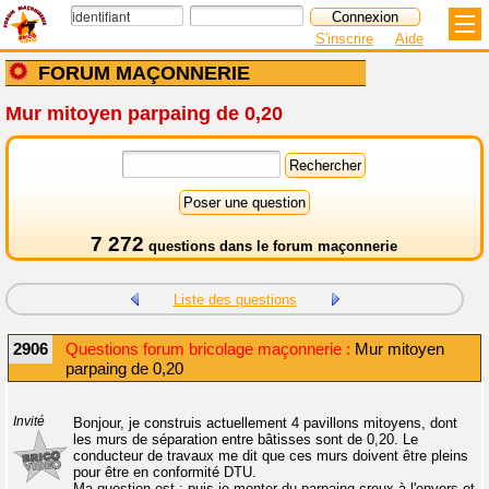
S'inscrire
Aide
FORUM MAÇONNERIE
Mur mitoyen parpaing de 0,20
7 272
questions dans le
forum maçonnerie
Liste des questions
2906
Questions forum bricolage maçonnerie :
Mur mitoyen
parpaing de 0,20
Invité
Bonjour, je construis actuellement 4 pavillons mitoyens, dont
les murs de séparation entre bâtisses sont de 0,20. Le
conducteur de travaux me dit que ces murs doivent être pleins
pour être en conformité DTU.
Ma question est : puis-je monter du parpaing creux à l'envers et