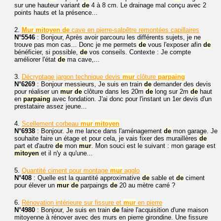
sur une hauteur variant
de
4 à 8 cm. Le drainage mal conçu avec 2
points hauts et la présence...
2.
Mur
mitoyen
de
cave en pierre-salpêtre remontées capillaires
N°5546
: Bonjour, Après avoir parcouru les différents sujets, je ne
trouve pas mon cas... Donc je me permets
de
vous l'exposer afin
de
bénéficier, si possible,
de
vos conseils. Contexte : Je compte
améliorer l'état
de
ma cave,...
3.
Décryptage jargon technique devis
mur
clôture
parpaing
N°6269
: Bonjour messieurs, Je suis en train
de
demander des devis
pour réaliser un
mur
de
clôture dans les 20m
de
long sur 2m
de
haut
en
parpaing
avec fondation. J'ai donc pour l'instant un 1er devis d'un
prestataire assez jeune...
4.
Scellement corbeau
mur
mitoyen
N°6938
: Bonjour. Je me lance dans l'aménagement
de
mon garage. Je
souhaite faire un étage et pour cela, je vais fixer des muraillères
de
part et d'autre
de
mon
mur
. Mon souci est le suivant : mon garage est
mitoyen
et il n'y a qu'une...
5.
Quantité ciment pour montage
mur
agglo
N°408
: Quelle est la quantité approximative
de
sable et
de
ciment
pour élever un
mur
de
parpaings
de
20 au mètre carré ?
6.
Rénovation intérieure sur fissure et
mur
en pierre
N°4980
: Bonjour, Je suis en train
de
faire l'acquisition d'une maison
mitoyenne à rénover avec des murs en pierre girondine. Une fissure