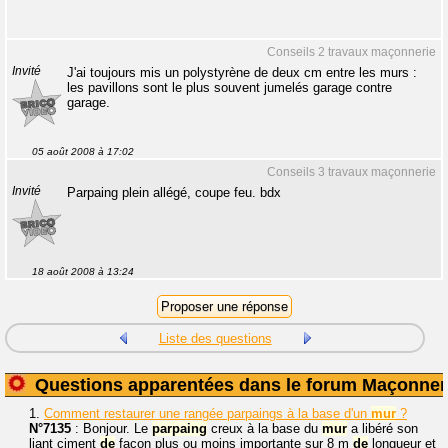
Conseils 2 travaux maçonnerie
Invité
J'ai toujours mis un polystyrène de deux cm entre les murs :
les pavillons sont le plus souvent jumelés garage contre
garage.
05 août 2008 à 17:02
Conseils 3 travaux maçonnerie
Invité
Parpaing plein allégé, coupe feu. bdx
18 août 2008 à 13:24
Liste des questions
Questions apparentées dans le forum Maçonner
1.
Comment restaurer une rangée parpaings à la base d'un
mur
?
N°7135
: Bonjour. Le
parpaing
creux à la base du
mur
a libéré son
liant ciment
de
façon plus ou moins importante sur 8 m
de
longueur et