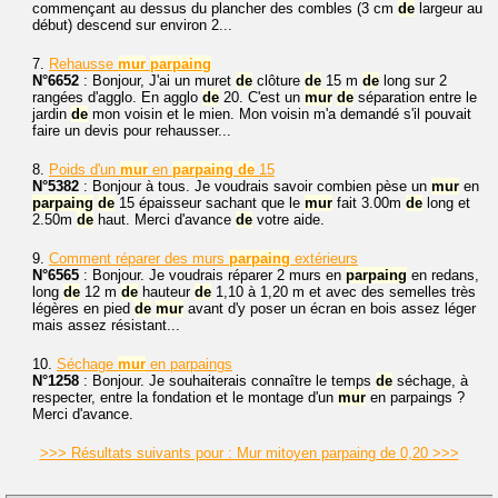
commençant au dessus du plancher des combles (3 cm
de
largeur au
début) descend sur environ 2...
7.
Rehausse
mur
parpaing
N°6652
: Bonjour, J'ai un muret
de
clôture
de
15 m
de
long sur 2
rangées d'agglo. En agglo
de
20. C'est un
mur
de
séparation entre le
jardin
de
mon voisin et le mien. Mon voisin m'a demandé s'il pouvait
faire un devis pour rehausser...
8.
Poids d'un
mur
en
parpaing
de
15
N°5382
: Bonjour à tous. Je voudrais savoir combien pèse un
mur
en
parpaing
de
15 épaisseur sachant que le
mur
fait 3.00m
de
long et
2.50m
de
haut. Merci d'avance
de
votre aide.
9.
Comment réparer des murs
parpaing
extérieurs
N°6565
: Bonjour. Je voudrais réparer 2 murs en
parpaing
en redans,
long
de
12 m
de
hauteur
de
1,10 à 1,20 m et avec des semelles très
légères en pied
de
mur
avant d'y poser un écran en bois assez léger
mais assez résistant...
10.
Séchage
mur
en parpaings
N°1258
: Bonjour. Je souhaiterais connaître le temps
de
séchage, à
respecter, entre la fondation et le montage d'un
mur
en parpaings ?
Merci d'avance.
>>> Résultats suivants pour : Mur mitoyen parpaing de 0,20 >>>