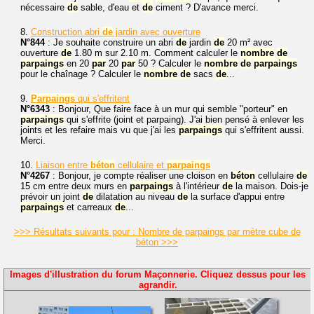
nécessaire
de
sable, d'eau et
de
ciment ? D'avance merci.
8.
Construction abri
de
jardin avec ouverture
N°844
: Je souhaite construire un abri
de
jardin
de
20 m² avec
ouverture
de
1.80 m sur 2.10 m. Comment calculer le
nombre
de
parpaings
en 20
par
20
par
50 ? Calculer le
nombre
de
parpaings
pour le chaînage ? Calculer le
nombre
de
sacs
de
...
9.
Parpaings
qui s'effritent
N°6343
: Bonjour, Que faire face à un mur qui semble "porteur" en
parpaings
qui s'effrite (joint et parpaing). J'ai bien pensé à enlever les
joints et les refaire mais vu que j'ai les
parpaings
qui s'effritent aussi.
Merci.
10.
Liaison entre
béton
cellulaire et
parpaings
N°4267
: Bonjour, je compte réaliser une cloison en
béton
cellulaire
de
15 cm entre deux murs en
parpaings
à l'intérieur
de
la maison. Dois-je
prévoir un joint
de
dilatation au niveau
de
la surface d'appui entre
parpaings
et carreaux
de
...
>>> Résultats suivants pour : Nombre de parpaings par mètre cube de
béton >>>
Images d'illustration du forum Maçonnerie. Cliquez dessus pour les
agrandir.