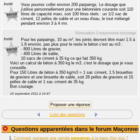
Invité
Vous pourrez coller environ 200 parpaings. Le dosage que
j'utilise personnellement pour une bétonnière courante soit 110
litres de capacité maxi, soit 100 litres réels : un 1/2 sac de
ciment, 12 pelles de sable et un seau d'eau, le tout mélangé
pendant environ 3 à 4 mn.
Rénovation 3 maçonnerie bricolage
Invité
Pour les parpaings, 10 au m², les joints devront être maxi 1.5 à
1.8 environ, pas plus pour le reste le béton c'est au m3 :
- 800 Litres de gravier,
- 400 Litres de sable,
10 sacs de ciment à 35 kg ce qui fait 350 kg.
Voici un calcul de béton à 350 kg le m3, c'est le dosage que je vous
conseille.
Pour 150 Litres de béton à 350 kg/m3 = 1 sac ciment, 1.5 brouettes
de graviers et une brouette de sable, soit 28 pelles de graviers et 15
pelles de sable et 1 sac ciment de 35 kg.
Bon courage.
16 septembre 2011 à 10:47
Liste des questions
Questions apparentées dans le forum Maçonner
1.
Comment restaurer une rangée
parpaings
à la base d'un mur ?