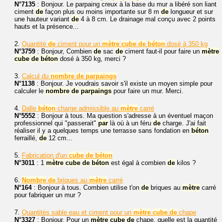
N°7135
: Bonjour. Le parpaing creux à la base du mur a libéré son liant
ciment
de
façon plus ou moins importante sur 8 m
de
longueur et sur
une hauteur variant
de
4 à 8 cm. Le drainage mal conçu avec 2 points
hauts et la présence...
2.
Quantité
de
ciment pour un
mètre
cube
de
béton
dosé à 350 kg
N°3759
: Bonjour, Combien
de
sac
de
ciment faut-il pour faire un
mètre
cube
de
béton
dosé à 350 kg, merci ?
3.
Calcul du
nombre
de
parpaings
N°1138
: Bonjour. Je voudrais savoir s'il existe un moyen simple pour
calculer le
nombre
de
parpaings
pour faire un mur. Merci.
4.
Dalle
béton
charge admissible au
mètre
carré
N°5552
: Bonjour à tous. Ma question s'adresse à un éventuel maçon
professionnel qui "passerait"
par
là où à un féru
de
charge. J'ai fait
réaliser il y a quelques temps une terrasse sans fondation en
béton
ferraillé,
de
12 cm...
5.
Fabrication d'un
cube
de
béton
N°3011
: 1
mètre
cube
de
béton
est égal à combien
de
kilos ?
6.
Nombre
de
briques au
mètre
carré
N°164
: Bonjour à tous. Combien utilise t'on
de
briques au
mètre
carré
pour fabriquer un mur ?
7.
Quantités sable eau et ciment pour un
mètre
cube
de
chape
N°3327
: Bonjour. Pour un
mètre
cube
de
chape, quelle est la quantité