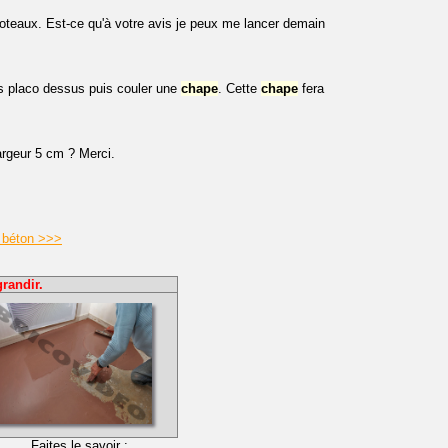
poteaux. Est-ce qu'à votre avis je peux me lancer demain
s placo dessus puis couler une
chape
. Cette
chape
fera
argeur 5 cm ? Merci.
 béton >>>
randir.
Faites le savoir :