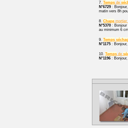
7.
Temps
de
séc
N°6729
: Bonjour,
matin vers 8h pour
8.
Chape
mortier
N°5370
: Bonjour 
au minimum 6 cm e
9.
Temps
sécha
N°1175
: Bonjour,
10.
Temps
de
sé
N°1196
: Bonjour,