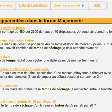
Liste des questions
Aide
écédente
Question suivante
apparentées dans le forum Maçonnerie
ge
coffrage
béton
 un coffrage de 450 sur 2100 de haut et 70 d'épaisseur. Je voudrais connaître l
hage
pilier portail
béton
 je viens de poser un portail de 4m de large et donc de monter 2 piliers 30 x 
 voulu savoir combien de
temps
de
séchage
je dois attendre avant de...
ge
dalle
n de
temps
faut-il pour sécher une dalle avant de monter les murs ?
rieure sur fissure et mur en pierre
 Je suis en train de faire l'acquisition d'une maison mitoyenne à rénover av
cher des combles (3 cm de largeur au début) descend sur environ 2...
n parpaings
 Je souhaiterais connaître le
temps
de
séchage
, à respecter, entre la fonda
ge
linteau en
béton
de 85 par 25 par 20
t le
temps
de
séchage
d'un linteau en
béton
de 85 par 25 par 20 ?