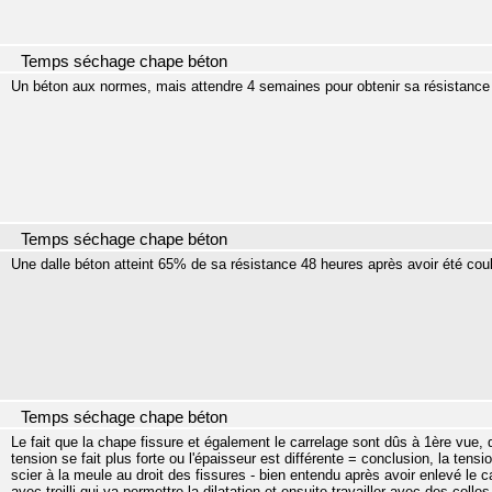
Temps séchage chape béton
Un béton aux normes, mais attendre 4 semaines pour obtenir sa résistance 
Temps séchage chape béton
Une dalle béton atteint 65% de sa résistance 48 heures après avoir été cou
Temps séchage chape béton
Le fait que la chape fissure et également le carrelage sont dûs à 1ère vue, 
tension se fait plus forte ou l'épaisseur est différente = conclusion, la tens
scier à la meule au droit des fissures - bien entendu après avoir enlevé le c
avec treilli qui va permettre la dilatation et ensuite travailler avec des coll