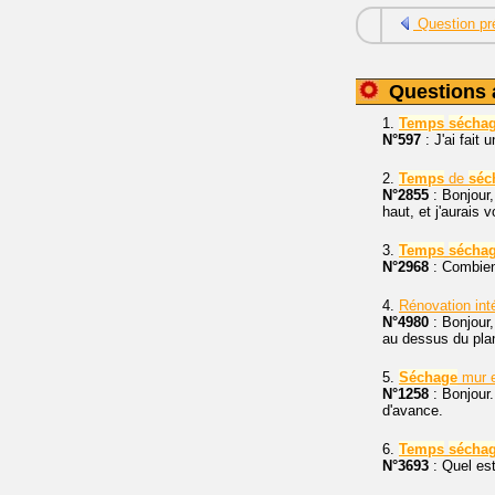
Question pr
Questions 
1.
Temps
sécha
N°597
: J'ai fait
2.
Temps
de
séc
N°2855
: Bonjour,
haut, et j'aurais
3.
Temps
sécha
N°2968
: Combie
4.
Rénovation inté
N°4980
: Bonjour,
au dessus du plan
5.
Séchage
mur e
N°1258
: Bonjour.
d'avance.
6.
Temps
sécha
N°3693
: Quel es