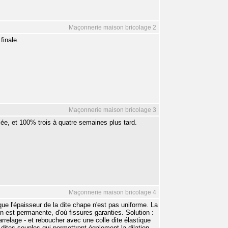
Maçonnerie maison bricolage 2
finale.
Maçonnerie maison bricolage 3
lée, et 100% trois à quatre semaines plus tard.
Maçonnerie maison bricolage 4
que l'épaisseur de la dite chape n'est pas uniforme. La
ion est permanente, d'où fissures garanties. Solution :
arrelage - et reboucher avec une colle dite élastique
es dites souples qui permettront également la dilation.