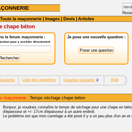
AÇONNERIE
Reste
Toute la maçonnerie
|
Images
|
Devis
|
Articles
e chape béton
ns le forum maçonnerie :
Je pose une nouvelle question :
question pour y accéder directement
Liste des questions
Aide
écédente
Question suivante
ux maçonnerie :
Temps séchage chape béton
Bonjour, je voudrais connaître le temps de séchage pour une chape en béton
d'épaisseur et +/- 17cm d'épaisseur à un autre endroit.
Le problème est que mon carrelage a été posé il y a un peu plus d'un an et q