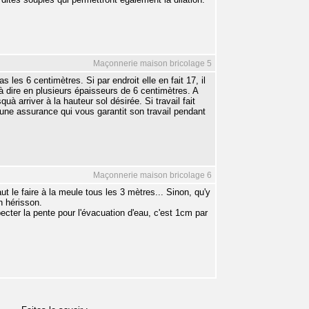
Maçonnerie maison bricolage 5
es 6 centimètres. Si par endroit elle en fait 17, il
 à dire en plusieurs épaisseurs de 6 centimètres. A
à arriver à la hauteur sol désirée. Si travail fait
 une assurance qui vous garantit son travail pendant
Maçonnerie maison bricolage 6
 faut le faire à la meule tous les 3 mètres... Sinon, qu'y
n hérisson.
ecter la pente pour l'évacuation d'eau, c'est 1cm par