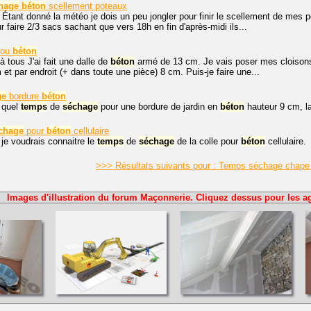
hage
béton
scellement poteaux
 Étant donné la météo je dois un peu jongler pour finir le scellement de mes 
 faire 2/3 sacs sachant que vers 18h en fin d'après-midi ils...
 ou
béton
à tous J'ai fait une dalle de
béton
armé de 13 cm. Je vais poser mes cloison
t par endroit (+ dans toute une pièce) 8 cm. Puis-je faire une...
ge
bordure
béton
 quel
temps
de
séchage
pour une bordure de jardin en
béton
hauteur 9 cm, l
chage
pour
béton
cellulaire
 je voudrais connaitre le
temps
de
séchage
de la colle pour
béton
cellulaire.
>>> Résultats suivants pour : Temps séchage chape
Images d'illustration du forum Maçonnerie. Cliquez dessus pour les ag