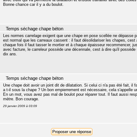
Bonne chance car il y a du boulot.
Temps séchage chape béton
Les normes carrelage exigent que une chape en pose scellée ne dépasse pas l
est normal que les carreaux cassent : il faut désolidariser les chapes, cest
chaque fois il faut tasser le mortier et à chaque épaisseur recommencer, jusqu
avec facture, le carreleur possède une décennale, cest à dire qu'il possède
dix ans.
Temps séchage chape béton
Une chape doit avoir un joint dit de dilatation. Si celui ci n'a pas été fait, il
a t-il sous la chape ? Un bon empierrement est nécessaire, cela s'appelle u
En un mot, vous avez pas mal de boulot pour réparer tout. Il faut aussi resp
mètre. Bon courage.
29 janvier 2009 à 03:09