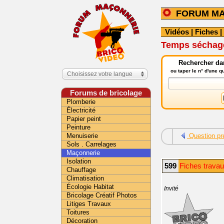
FORUM M
Vidéos
|
Fiches
|
Temps séchag
Rechercher da
ou taper le n° d'une 
Choisissez votre langue
Forums de bricolage
Plomberie
Électricité
Papier peint
Peinture
Menuiserie
Question pr
Sols . Carrelages
Maçonnerie
Isolation
599
Fiches trava
Chauffage
Climatisation
Écologie Habitat
Invité
Bricolage Créatif Photos
Litiges Travaux
Toitures
Décoration