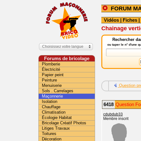
FORUM M
Vidéos
|
Fiches
|
Chainage vertic
Rechercher da
ou taper le n° d'une 
Choisissez votre langue
Forums de bricolage
Plomberie
Électricité
Papier peint
Peinture
Menuiserie
Question pr
Sols . Carrelages
Maçonnerie
Isolation
6418
Question Fo
Chauffage
Climatisation
cdubdub33
Écologie Habitat
Membre inscrit
Bricolage Créatif Photos
Litiges Travaux
Toitures
Décoration