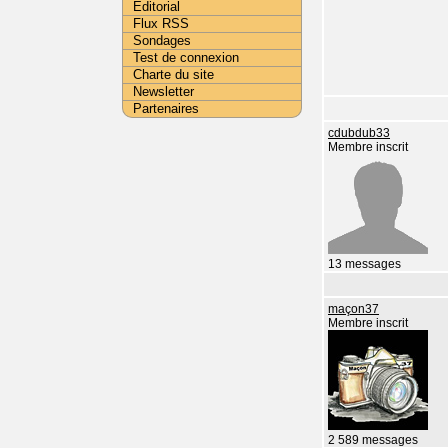
Editorial
Flux RSS
Sondages
Test de connexion
Charte du site
Newsletter
Partenaires
cdubdub33
Membre inscrit
13 messages
maçon37
Membre inscrit
2 589 messages