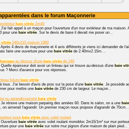
apparentées dans le forum Maçonnerie
extérieur
baie
vitrée
2m40
 J'ai fait appel à un maçon pour l'ouverture d'un mur extérieur de ma maison. A 
40 pour une
baie
vitrée
. Sur le devis de base il devait me poser un...
vitrée
240x215 maison 1980
 Après 4 devis de maçonnerie et 4 avis différents je viens ici demander de l'
rais faire une ouverture pour une
baie
vitrée
de 2.40mx2.15m....
hainage
au dessus d'une
baie
vitrée
de 240
 Quelle épaisseur doit avoir un linteau qui se trouve au-dessus d'une
baie
vit
sus ? Merci d'avance pour vos réponses.
inteau future
baie
vitrée
à tous. J'ai besoin d'avis de pros sur la pose d'une
baie
vitrée
. Je possède ac
rimer pour mettre une
baie
vitrée
de 230 cm de largeur. Le maçon...
être ou agrandissement
baie
vitrée
. Je rénove une maison parpaing des années 60. Dans le salon, on a une
baie
 on aimerait l'agrandir. Un premier maçon nous propose d'agrandir de 70cm...
 porteur pose
baie
vitrée
avec volet roulant
. Ouverture
baie
vitrée
avec volet roulant monobloc 2m15/1m² sur mur porteur
erture pour une
baie
vitrée
sur notre mur pignon d'une maison de plain pied...