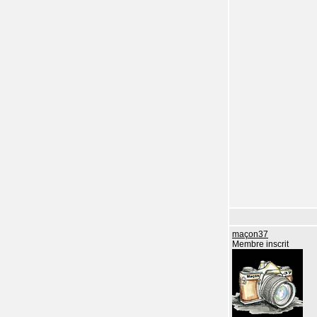
maçon37
Membre inscrit