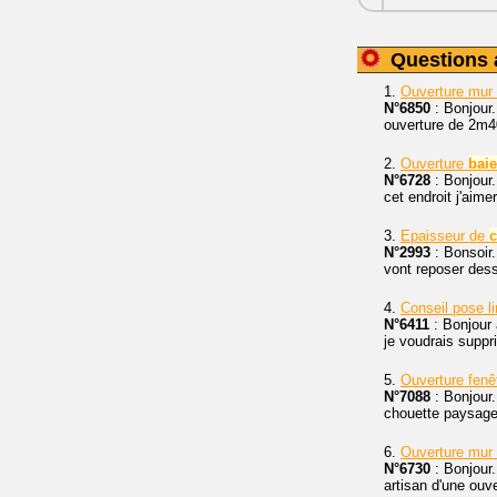
Questions 
1.
Ouverture mur 
N°6850
: Bonjour.
ouverture de 2m
2.
Ouverture
baie
N°6728
: Bonjour.
cet endroit j'aime
3.
Epaisseur de
c
N°2993
: Bonsoir.
vont reposer des
4.
Conseil pose l
N°6411
: Bonjour 
je voudrais supp
5.
Ouverture fen
N°7088
: Bonjour
chouette paysage,
6.
Ouverture mur
N°6730
: Bonjour
artisan d'une ouv