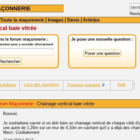
AÇONNERIE
Reste
Toute la maçonnerie
|
Images
|
Devis
|
Articles
al baie vitrée
ns le forum maçonnerie :
Je pose une nouvelle question :
question pour y accéder directement
Liste des questions
Aide
écédente
Question suivante
rum Maçonnerie :
Chainage vertical baie vitrée
Bonsoir,
Je souhaiterai savoir si on doit faire un chainage vertical de chaque côté d
une autre de 1,20m sur un mur de 4,10m en sachant qu'il y a déjà des chai
Merci. Cordialement.
17 mai 2019 à 20:17