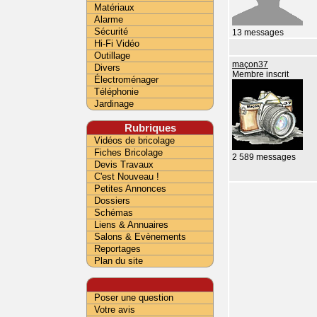
Matériaux
Alarme
Sécurité
13 messages
Hi-Fi Vidéo
Outillage
maçon37
Divers
Membre inscrit
Électroménager
Téléphonie
Jardinage
Rubriques
Vidéos de bricolage
Fiches Bricolage
2 589 messages
Devis Travaux
C'est Nouveau !
Petites Annonces
Dossiers
Schémas
Liens & Annuaires
Salons & Evènements
Reportages
Plan du site
Poser une question
Votre avis