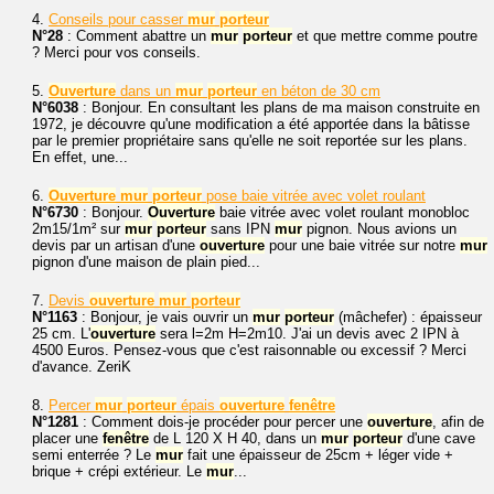
4.
Conseils pour casser
mur
porteur
N°28
: Comment abattre un
mur
porteur
et que mettre comme poutre
? Merci pour vos conseils.
5.
Ouverture
dans un
mur
porteur
en béton de 30 cm
N°6038
: Bonjour. En consultant les plans de ma maison construite en
1972, je découvre qu'une modification a été apportée dans la bâtisse
par le premier propriétaire sans qu'elle ne soit reportée sur les plans.
En effet, une...
6.
Ouverture
mur
porteur
pose baie vitrée avec volet roulant
N°6730
: Bonjour.
Ouverture
baie vitrée avec volet roulant monobloc
2m15/1m² sur
mur
porteur
sans IPN
mur
pignon. Nous avions un
devis par un artisan d'une
ouverture
pour une baie vitrée sur notre
mur
pignon d'une maison de plain pied...
7.
Devis
ouverture
mur
porteur
N°1163
: Bonjour, je vais ouvrir un
mur
porteur
(mâchefer) : épaisseur
25 cm. L'
ouverture
sera l=2m H=2m10. J'ai un devis avec 2 IPN à
4500 Euros. Pensez-vous que c'est raisonnable ou excessif ? Merci
d'avance. ZeriK
8.
Percer
mur
porteur
épais
ouverture
fenêtre
N°1281
: Comment dois-je procéder pour percer une
ouverture
, afin de
placer une
fenêtre
de L 120 X H 40, dans un
mur
porteur
d'une cave
semi enterrée ? Le
mur
fait une épaisseur de 25cm + léger vide +
brique + crépi extérieur. Le
mur
...