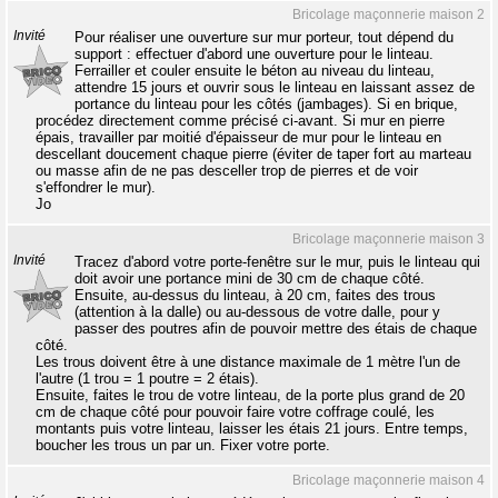
Bricolage maçonnerie maison 2
Invité
Pour réaliser une ouverture sur mur porteur, tout dépend du
support : effectuer d'abord une ouverture pour le linteau.
Ferrailler et couler ensuite le béton au niveau du linteau,
attendre 15 jours et ouvrir sous le linteau en laissant assez de
portance du linteau pour les côtés (jambages). Si en brique,
procédez directement comme précisé ci-avant. Si mur en pierre
épais, travailler par moitié d'épaisseur de mur pour le linteau en
descellant doucement chaque pierre (éviter de taper fort au marteau
ou masse afin de ne pas desceller trop de pierres et de voir
s'effondrer le mur).
Jo
Bricolage maçonnerie maison 3
Invité
Tracez d'abord votre porte-fenêtre sur le mur, puis le linteau qui
doit avoir une portance mini de 30 cm de chaque côté.
Ensuite, au-dessus du linteau, à 20 cm, faites des trous
(attention à la dalle) ou au-dessous de votre dalle, pour y
passer des poutres afin de pouvoir mettre des étais de chaque
côté.
Les trous doivent être à une distance maximale de 1 mètre l'un de
l'autre (1 trou = 1 poutre = 2 étais).
Ensuite, faites le trou de votre linteau, de la porte plus grand de 20
cm de chaque côté pour pouvoir faire votre coffrage coulé, les
montants puis votre linteau, laisser les étais 21 jours. Entre temps,
boucher les trous un par un. Fixer votre porte.
Bricolage maçonnerie maison 4