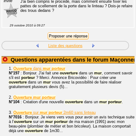
Invité
J'ai bien compris le procédé, mais comment ensuite fixer les
pattes de scellement de la porte dans le linteau ? Dois-je refaire
des trous dedans ?
29 octobre 2010 à 09:27
Liste des questions
Questions apparentées dans le forum Maçonner
1.
Ouverture
dans
mur
porteur
N°197
: Bonjour. J'ai fait une
ouverture
dans un
mur
, comment savoir
s'il est
porteur
? Merci. Annonce Bricovidéo : Pour créer une
ouverture
dans un
mur
vous avez la possibilité de faire réaliser
gratuitement plusieurs devis (5)...
2.
Ouverture
mur
porteur
N°104
: Création d'une nouvelle
ouverture
dans un
mur
porteur
.
3.
Ouverture
sur
mur
porteur
2m60 sans linteau
N°7016
: Bonjour. Je viens vers vous pour avoir un avis technique suite
à l’
ouverture
sur un
mur
porteur
de ma maison (1991) avec mon
beau-père (plombier de métier et bon bricoleur). La maison comportait
déjà une
ouverture
de 1m30...