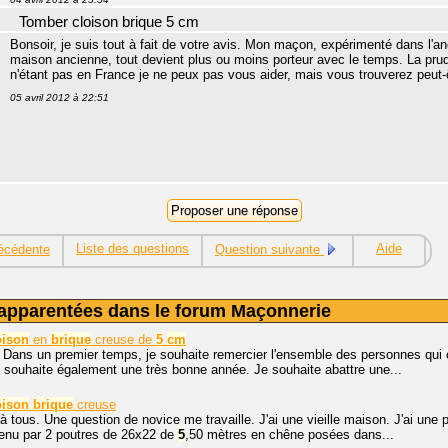
Tomber cloison brique 5 cm
Bonsoir, je suis tout à fait de votre avis. Mon maçon, expérimenté dans l'an
maison ancienne, tout devient plus ou moins porteur avec le temps. La pru
n'étant pas en France je ne peux pas vous aider, mais vous trouverez peut-
05 avril 2012 à 22:51
Liste des questions
Aide
écédente
Question suivante
apparentées dans le forum Maçonnerie
oison
en
brique
creuse de
5
cm
 Dans un premier temps, je souhaite remercier l'ensemble des personnes qui
 souhaite également une très bonne année. Je souhaite abattre une...
oison
brique
creuse
à tous. Une question de novice me travaille. J'ai une vieille maison. J'ai une
tenu par 2 poutres de 26x22 de
5
,50 mètres en chêne posées dans...