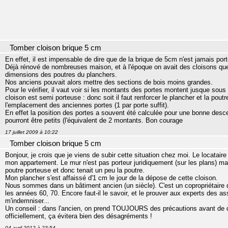
Tomber cloison brique 5 cm
En effet, il est impensable de dire que de la brique de 5cm n'est jamais por
Déjà rénové de nombreuses maison, et à l'époque on avait des cloisons que l'
dimensions des poutres du planchers.
Nos anciens pouvait alors mettre des sections de bois moins grandes.
Pour le vérifier, il vaut voir si les montants des portes montent jusque sous l
cloison est semi porteuse : donc soit il faut renforcer le plancher et la poutr
l'emplacement des anciennes portes (1 par porte suffit).
En effet la position des portes a souvent été calculée pour une bonne des
pourront être petits (l'équivalent de 2 montants. Bon courage
17 juillet 2009 à 10:22
Tomber cloison brique 5 cm
Bonjour, je crois que je viens de subir cette situation chez moi. Le locata
mon appartement. Le mur n'est pas porteur juridiquement (sur les plans) mais
poutre porteuse et donc tenait un peu la poutre.
Mon plancher s'est affaissé d'1 cm le jour de la dépose de cette cloison.
Nous sommes dans un bâtiment ancien (un siècle). C'est un copropriétaire q
les années 60, 70. Encore faut-il le savoir, et le prouver aux experts des as
m'indemniser...
Un conseil : dans l'ancien, on prend TOUJOURS des précautions avant de d
officiellement, ça évitera bien des désagréments !
04 avril 2012 à 23:54