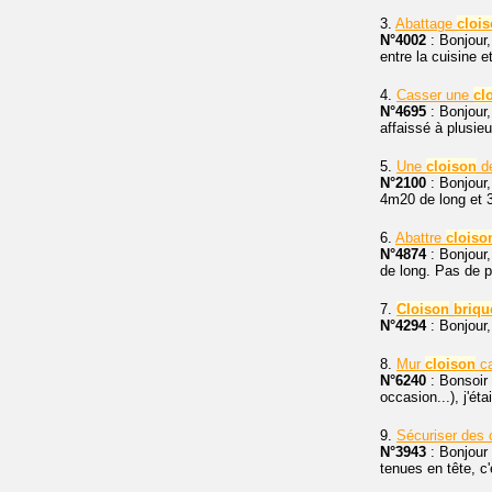
3.
Abattage
cloi
N°4002
: Bonjour,
entre la cuisine e
4.
Casser une
cl
N°4695
: Bonjour,
affaissé à plusie
5.
Une
cloison
d
N°2100
: Bonjour,
4m20 de long et 3
6.
Abattre
cloiso
N°4874
: Bonjour,
de long. Pas de 
7.
Cloison
briqu
N°4294
: Bonjour,
8.
Mur
cloison
c
N°6240
: Bonsoir 
occasion...), j'ét
9.
Sécuriser des 
N°3943
: Bonjour
tenues en tête, c'