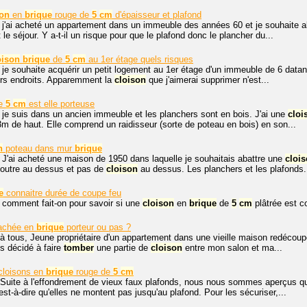
son
en
brique
rouge de
5
cm
d'épaisseur et plafond
 j'ai acheté un appartement dans un immeuble des années 60 et je souhaite a
t le séjour. Y a-t-il un risque pour que le plafond donc le plancher du...
oison
brique
de
5
cm
au 1er étage quels risques
 je souhaite acquérir un petit logement au 1er étage d'un immeuble de 6 datant
urs endroits. Apparemment la
cloison
que j'aimerai supprimer n'est...
e
5
cm
est elle porteuse
 je suis dans un ancien immeuble et les planchers sont en bois. J'ai une
cloi
m de haut. Elle comprend un raidisseur (sorte de poteau en bois) en son...
n
poteau dans mur
brique
 J'ai acheté une maison de 1950 dans laquelle je souhaitais abattre une
cloi
poutre au dessus et pas de
cloison
au dessus. Les planchers et les plafonds.
e
connaitre durée de coupe feu
 comment fait-on pour savoir si une
cloison
en
brique
de
5
cm
plâtrée est c
achée en
brique
porteur ou pas ?
à tous, Jeune propriétaire d'un appartement dans une vieille maison redécoup
ais décidé à faire
tomber
une partie de
cloison
entre mon salon et ma...
cloisons en
brique
rouge de
5
cm
 Suite à l'effondrement de vieux faux plafonds, nous nous sommes aperçus q
est-à-dire qu'elles ne montent pas jusqu'au plafond. Pour les sécuriser,...