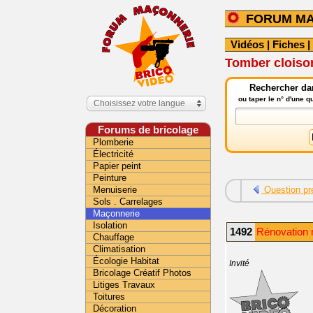
FORUM M
Vidéos
|
Fiches
|
Tomber cloiso
Rechercher da
ou taper le n° d'une 
Choisissez votre langue
Forums de bricolage
Plomberie
Électricité
Papier peint
Peinture
Menuiserie
Question pr
Sols . Carrelages
Maçonnerie
Isolation
1492
Rénovation 
Chauffage
Climatisation
Écologie Habitat
Invité
Bricolage Créatif Photos
Litiges Travaux
Toitures
Décoration