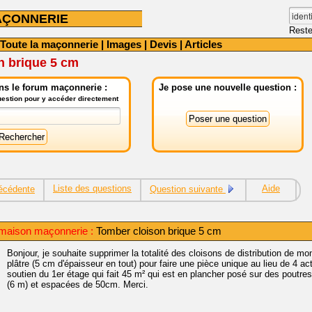
AÇONNERIE
Reste
Toute la maçonnerie
|
Images
|
Devis
|
Articles
n brique 5 cm
ns le forum maçonnerie :
Je pose une nouvelle question :
question pour y accéder directement
Liste des questions
Aide
écédente
Question suivante
maison maçonnerie :
Tomber cloison brique 5 cm
Bonjour, je souhaite supprimer la totalité des cloisons de distribution de 
plâtre (5 cm d'épaisseur en tout) pour faire une pièce unique au lieu de 4 ac
soutien du 1er étage qui fait 45 m² qui est en plancher posé sur des poutres
(6 m) et espacées de 50cm. Merci.