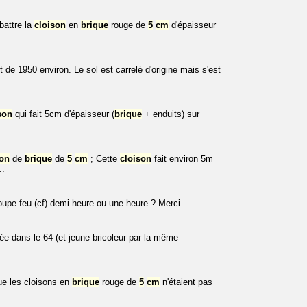
battre la
cloison
en
brique
rouge de
5
cm
d'épaisseur
 de 1950 environ. Le sol est carrelé d'origine mais s'est
son
qui fait 5cm d'épaisseur (
brique
+ enduits) sur
son
de
brique
de
5
cm
; Cette
cloison
fait environ 5m
..
oupe feu (cf) demi heure ou une heure ? Merci.
ée dans le 64 (et jeune bricoleur par la même
ue les cloisons en
brique
rouge de
5
cm
n'étaient pas