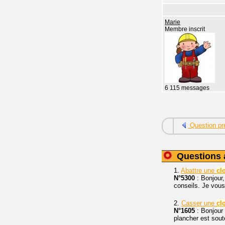
Marie
Membre inscrit
6 115 messages
Question pr
Questions 
1.
Abattre une
cl
N°5300
: Bonjour,
conseils. Je vous
2.
Casser une
cl
N°1605
: Bonjour 
plancher est sou