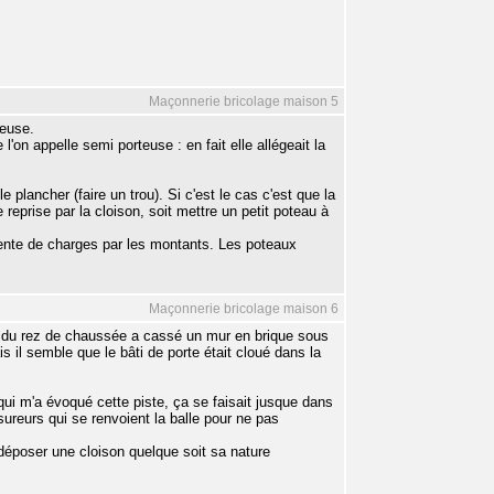
Maçonnerie bricolage maison 5
teuse.
on appelle semi porteuse : en fait elle allégeait la
e plancher (faire un trou). Si c'est le cas c'est que la
e reprise par la cloison, soit mettre un petit poteau à
cente de charges par les montants. Les poteaux
Maçonnerie bricolage maison 6
ire du rez de chaussée a cassé un mur en brique sous
 il semble que le bâti de porte était cloué dans la
ui m'a évoqué cette piste, ça se faisait jusque dans
sureurs qui se renvoient la balle pour ne pas
époser une cloison quelque soit sa nature