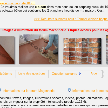
son
en parpaing de 10
cm
 Je voudrais réaliser une
cloison
dans mon sous-sol en parpaing creux de 1
x poteaux béton qui soutienne les 2 planchers hourdis de ma maison. Ces...
>>> Résultats suivants pour : Tomber cloison briqu
Images d'illustration du forum Maçonnerie. Cliquez dessus pour les ag
Liste des questions
Aide
écédente
Question suivante
Informations sur le forum Maçonnerie
Informations sur le moteu
contenu, textes, images, illustrations sonores, vidéos, photos, animations, 
lois en vigueur sur la propriété intellectuelle (article L.122-4).
ommerciale ou non commerciale même partielle des données qui sont présenté