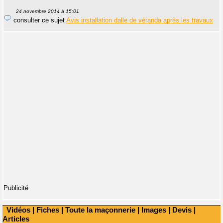
24 novembre 2014 à 15:01
consulter ce sujet
Avis installation dalle de véranda après les travaux
Publicité
Vidéos
|
Fiches
|
Toute la maçonnerie
|
Images
|
Devis
|
Articles