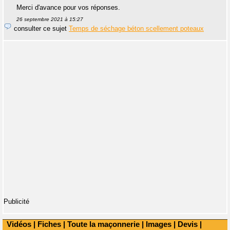
Merci d'avance pour vos réponses.
26 septembre 2021 à 15:27
consulter ce sujet
Temps de séchage béton scellement poteaux
Publicité
Vidéos
|
Fiches
|
Toute la maçonnerie
|
Images
|
Devis
|