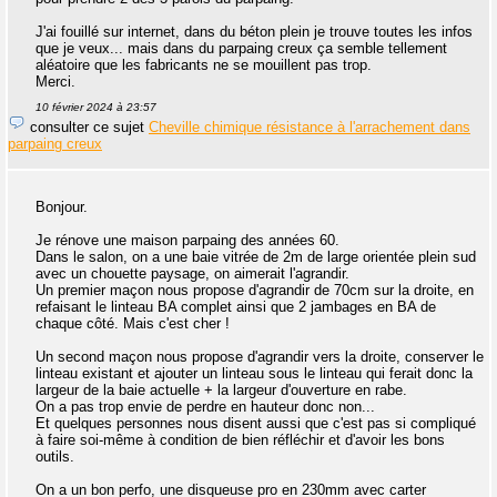
J'ai fouillé sur internet, dans du béton plein je trouve toutes les infos
que je veux... mais dans du parpaing creux ça semble tellement
aléatoire que les fabricants ne se mouillent pas trop.
Merci.
10 février 2024 à 23:57
consulter ce sujet
Cheville chimique résistance à l'arrachement dans
parpaing creux
Bonjour.
Je rénove une maison parpaing des années 60.
Dans le salon, on a une baie vitrée de 2m de large orientée plein sud
avec un chouette paysage, on aimerait l'agrandir.
Un premier maçon nous propose d'agrandir de 70cm sur la droite, en
refaisant le linteau BA complet ainsi que 2 jambages en BA de
chaque côté. Mais c'est cher !
Un second maçon nous propose d'agrandir vers la droite, conserver le
linteau existant et ajouter un linteau sous le linteau qui ferait donc la
largeur de la baie actuelle + la largeur d'ouverture en rabe.
On a pas trop envie de perdre en hauteur donc non...
Et quelques personnes nous disent aussi que c'est pas si compliqué
à faire soi-même à condition de bien réfléchir et d'avoir les bons
outils.
On a un bon perfo, une disqueuse pro en 230mm avec carter