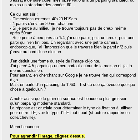
J'essaye de faire coller mes observations à un parpaing standard, du
moins un standard des années 60...
Ce qui est sûr :
- Dimensions externes 40x20 H19cm
- 4 parois d'environ 30mm chacune
- Si je perce au milieu, je ne trouve toujours pas de creux même
après 50mm
- Si je perce à peu près au 1/4, j'ai une paroi, puis un creux, puis une
paroi qui n'en fini pas. En regardant avec une petite caméra
endoscopique, j'ai l'impression que je traverse bien la paroi n°2 puis
j'arrive au bord d'une cloison
J'en déduit une forme du style de l'image ci-jointe.
J'ai percé 4-5 parpaings un peu partout autour de la maison et j'ai la
même conclusion.
Pour autant, en cherchant sur Google je ne trouve rien qui correspond
à ça.
Mais on parle d'un parpaing de 1960... Est-ce que ça évoque quelque
chose à quelqu'un ?
A noter aussi que le grain en surface est beaucoup plus grossier
qu'un parpaing moderne standard.
La réponse est cruciale pour déterminer le type de fixation à utiliser
pour notre ITE, voir le type d'ITE tout court (structure rapportée ou
collé/chevillé).
Merci beaucoup.
Pour agrandir l'image, cliquez dessus.