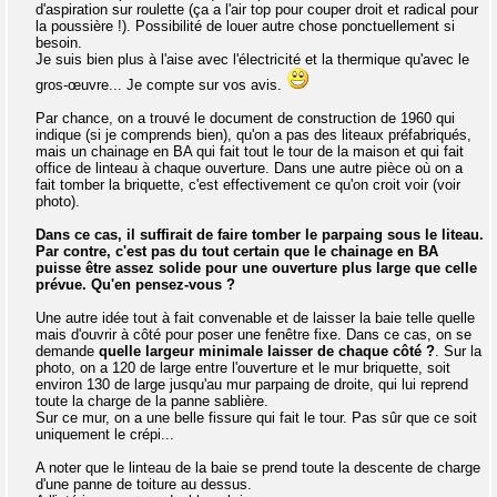
d'aspiration sur roulette (ça a l'air top pour couper droit et radical pour
la poussière !). Possibilité de louer autre chose ponctuellement si
besoin.
Je suis bien plus à l'aise avec l'électricité et la thermique qu'avec le
gros-œuvre... Je compte sur vos avis.
Par chance, on a trouvé le document de construction de 1960 qui
indique (si je comprends bien), qu'on a pas des liteaux préfabriqués,
mais un chainage en BA qui fait tout le tour de la maison et qui fait
office de linteau à chaque ouverture. Dans une autre pièce où on a
fait tomber la briquette, c'est effectivement ce qu'on croit voir (voir
photo).
Dans ce cas, il suffirait de faire tomber le parpaing sous le liteau.
Par contre, c'est pas du tout certain que le chainage en BA
puisse être assez solide pour une ouverture plus large que celle
prévue. Qu'en pensez-vous ?
Une autre idée tout à fait convenable et de laisser la baie telle quelle
mais d'ouvrir à côté pour poser une fenêtre fixe. Dans ce cas, on se
demande
quelle largeur minimale laisser de chaque côté ?
. Sur la
photo, on a 120 de large entre l'ouverture et le mur briquette, soit
environ 130 de large jusqu'au mur parpaing de droite, qui lui reprend
toute la charge de la panne sablière.
Sur ce mur, on a une belle fissure qui fait le tour. Pas sûr que ce soit
uniquement le crépi...
A noter que le linteau de la baie se prend toute la descente de charge
d'une panne de toiture au dessus.