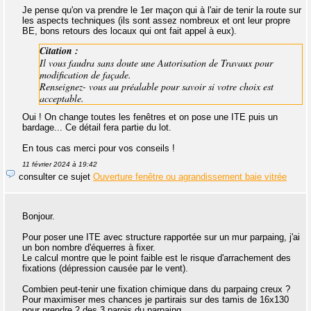
Je pense qu'on va prendre le 1er maçon qui à l'air de tenir la route sur
les aspects techniques (ils sont assez nombreux et ont leur propre
BE, bons retours des locaux qui ont fait appel à eux).
Citation :
Il vous faudra sans doute une Autorisation de Travaux pour
modification de façade.
Renseignez- vous au préalable pour savoir si votre choix est
acceptable.
Oui ! On change toutes les fenêtres et on pose une ITE puis un
bardage... Ce détail fera partie du lot.
En tous cas merci pour vos conseils !
11 février 2024 à 19:42
consulter ce sujet
Ouverture fenêtre ou agrandissement baie vitrée
Bonjour.
Pour poser une ITE avec structure rapportée sur un mur parpaing, j'ai
un bon nombre d'équerres à fixer.
Le calcul montre que le point faible est le risque d'arrachement des
fixations (dépression causée par le vent).
Combien peut-tenir une fixation chimique dans du parpaing creux ?
Pour maximiser mes chances je partirais sur des tamis de 16x130
pour prendre 2 des 3 parois du parpaing.