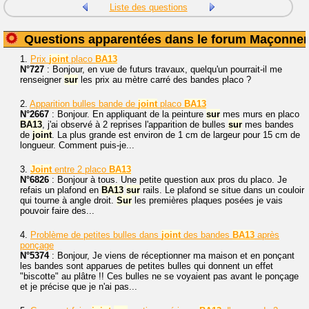
Liste des questions
Questions apparentées dans le forum Maçonner
1.
Prix
joint
placo
BA13
N°727
: Bonjour, en vue de futurs travaux, quelqu'un pourrait-il me
renseigner
sur
les prix au mètre carré des bandes placo ?
2.
Apparition bulles bande de
joint
placo
BA13
N°2667
: Bonjour. En appliquant de la peinture
sur
mes murs en placo
BA13
, j'ai observé à 2 reprises l'apparition de bulles
sur
mes bandes
de
joint
. La plus grande est environ de 1 cm de largeur pour 15 cm de
longueur. Comment puis-je...
3.
Joint
entre 2 placo
BA13
N°6826
: Bonjour à tous. Une petite question aux pros du placo. Je
refais un plafond en
BA13
sur
rails. Le plafond se situe dans un couloir
qui tourne à angle droit.
Sur
les premières plaques posées je vais
pouvoir faire des...
4.
Problème de petites bulles dans
joint
des bandes
BA13
après
ponçage
N°5374
: Bonjour, Je viens de réceptionner ma maison et en ponçant
les bandes sont apparues de petites bulles qui donnent un effet
"biscotte" au plâtre !! Ces bulles ne se voyaient pas avant le ponçage
et je précise que je n'ai pas...