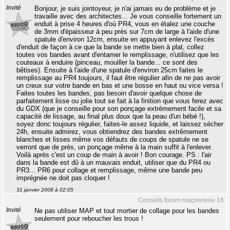
Invité
Bonjour, je suis jointoyeur, je n'ai jamais eu de problème et je
travaille avec des architectes... Je vous conseille fortement un
enduit à prise 4 heures d'où PR4, vous en étalez une couche
de 3mm d'épaisseur à peu près sur 7cm de large à l'aide d'une
spatule d'environ 12cm, ensuite en appuyant enlevez l'excès
d'enduit de façon à ce que la bande se mette bien à plat, collez
toutes vos bandes avant d'entamer le remplissage, n'utilisez que les
couteaux à enduire (pinceau, mouiller la bande... ce sont des
bêtises). Ensuite à l'aide d'une spatule d'environ 25cm faites le
remplissage au PR4 toujours, il faut être régulier afin de ne pas avoir
un creux sur votre bande en bas et une bosse en haut ou vice versa !
Faites toutes les bandes, pas besoin d'avoir quelque chose de
parfaitement lisse ou jolie tout se fait à la finition que vous ferez avec
du GDX (que je conseille pour son ponçage extrèmement facile et sa
capacité de lissage, au final plus doux que la peau d'un bébé !),
soyez donc toujours régulier, faites-le assez liquide, et laissez sécher
24h, ensuite admirez, vous obtiendrez des bandes extrêmement
blanches et lisses même vos défauts de coups de spatule ne se
verront que de près, un ponçage même à la main suffit à l'enlever.
Voilà après c'est un coup de main à avoir ! Bon courage. PS : l'air
dans la bande est dû à un mauvais enduit, utiliser que du PR4 ou
PR3... PR6 pour collage et remplissage, même une bande peu
imprégnée ne doit pas cloquer !
31 janvier 2008 à 02:05
Conseils forum maçonnerie 16
Invité
Ne pas utiliser MAP et tout mortier de collage pour les bandes
seulement pour reboucher les trous !