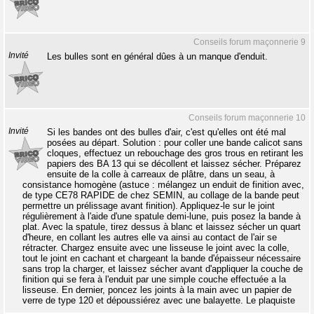
Conseils forum maçonnerie 9
Invité
Les bulles sont en général dûes à un manque d'enduit.
Conseils forum maçonnerie 10
Invité
Si les bandes ont des bulles d'air, c'est qu'elles ont été mal
posées au départ. Solution : pour coller une bande calicot sans
cloques, effectuez un rebouchage des gros trous en retirant les
papiers des BA 13 qui se décollent et laissez sécher. Préparez
ensuite de la colle à carreaux de plâtre, dans un seau, à
consistance homogène (astuce : mélangez un enduit de finition avec,
de type CE78 RAPIDE de chez SEMIN, au collage de la bande peut
permettre un prélissage avant finition). Appliquez-le sur le joint
régulièrement à l'aide d'une spatule demi-lune, puis posez la bande à
plat. Avec la spatule, tirez dessus à blanc et laissez sécher un quart
d'heure, en collant les autres elle va ainsi au contact de l'air se
rétracter. Chargez ensuite avec une lisseuse le joint avec la colle,
tout le joint en cachant et chargeant la bande d'épaisseur nécessaire
sans trop la charger, et laissez sécher avant d'appliquer la couche de
finition qui se fera à l'enduit par une simple couche effectuée a la
lisseuse. En dernier, poncez les joints à la main avec un papier de
verre de type 120 et dépoussiérez avec une balayette. Le plaquiste