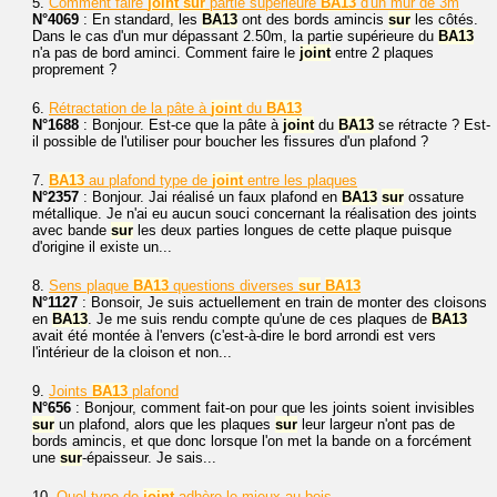
5.
Comment faire
joint
sur
partie supérieure
BA13
d'un mur de 3m
N°4069
: En standard, les
BA13
ont des bords amincis
sur
les côtés.
Dans le cas d'un mur dépassant 2.50m, la partie supérieure du
BA13
n'a pas de bord aminci. Comment faire le
joint
entre 2 plaques
proprement ?
6.
Rétractation de la pâte à
joint
du
BA13
N°1688
: Bonjour. Est-ce que la pâte à
joint
du
BA13
se rétracte ? Est-
il possible de l'utiliser pour boucher les fissures d'un plafond ?
7.
BA13
au plafond type de
joint
entre les plaques
N°2357
: Bonjour. Jai réalisé un faux plafond en
BA13
sur
ossature
métallique. Je n'ai eu aucun souci concernant la réalisation des joints
avec bande
sur
les deux parties longues de cette plaque puisque
d'origine il existe un...
8.
Sens plaque
BA13
questions diverses
sur
BA13
N°1127
: Bonsoir, Je suis actuellement en train de monter des cloisons
en
BA13
. Je me suis rendu compte qu'une de ces plaques de
BA13
avait été montée à l'envers (c'est-à-dire le bord arrondi est vers
l'intérieur de la cloison et non...
9.
Joints
BA13
plafond
N°656
: Bonjour, comment fait-on pour que les joints soient invisibles
sur
un plafond, alors que les plaques
sur
leur largeur n'ont pas de
bords amincis, et que donc lorsque l'on met la bande on a forcément
une
sur
-épaisseur. Je sais...
10.
Quel type de
joint
adhère le mieux au bois