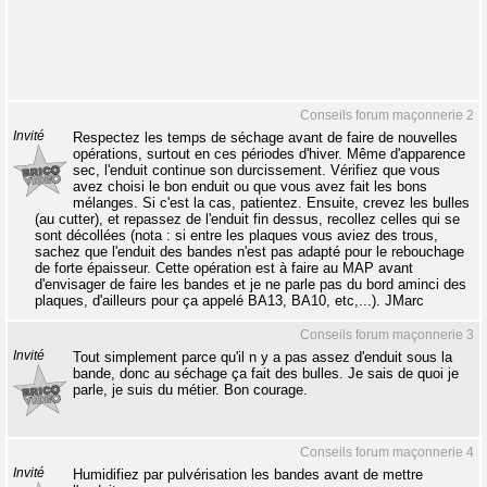
Conseils forum maçonnerie 2
Invité
Respectez les temps de séchage avant de faire de nouvelles
opérations, surtout en ces périodes d'hiver. Même d'apparence
sec, l'enduit continue son durcissement. Vérifiez que vous
avez choisi le bon enduit ou que vous avez fait les bons
mélanges. Si c'est la cas, patientez. Ensuite, crevez les bulles
(au cutter), et repassez de l'enduit fin dessus, recollez celles qui se
sont décollées (nota : si entre les plaques vous aviez des trous,
sachez que l'enduit des bandes n'est pas adapté pour le rebouchage
de forte épaisseur. Cette opération est à faire au MAP avant
d'envisager de faire les bandes et je ne parle pas du bord aminci des
plaques, d'ailleurs pour ça appelé BA13, BA10, etc,...). JMarc
Conseils forum maçonnerie 3
Invité
Tout simplement parce qu'il n y a pas assez d'enduit sous la
bande, donc au séchage ça fait des bulles. Je sais de quoi je
parle, je suis du métier. Bon courage.
Conseils forum maçonnerie 4
Invité
Humidifiez par pulvérisation les bandes avant de mettre