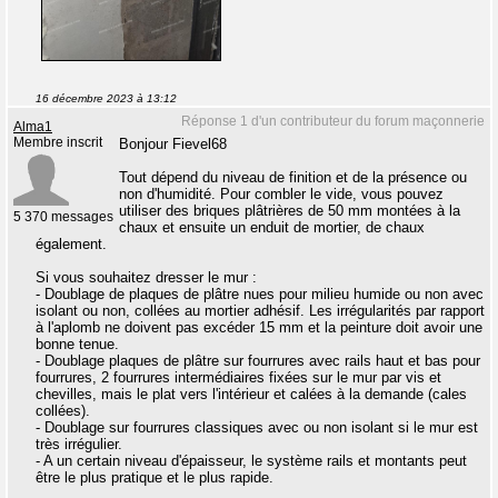
16 décembre 2023 à 13:12
Réponse 1 d'un contributeur du forum maçonnerie
Alma1
Membre inscrit
Bonjour Fievel68
Tout dépend du niveau de finition et de la présence ou
non d'humidité. Pour combler le vide, vous pouvez
utiliser des briques plâtrières de 50 mm montées à la
5 370 messages
chaux et ensuite un enduit de mortier, de chaux
également.
Si vous souhaitez dresser le mur :
- Doublage de plaques de plâtre nues pour milieu humide ou non avec
isolant ou non, collées au mortier adhésif. Les irrégularités par rapport
à l'aplomb ne doivent pas excéder 15 mm et la peinture doit avoir une
bonne tenue.
- Doublage plaques de plâtre sur fourrures avec rails haut et bas pour
fourrures, 2 fourrures intermédiaires fixées sur le mur par vis et
chevilles, mais le plat vers l'intérieur et calées à la demande (cales
collées).
- Doublage sur fourrures classiques avec ou non isolant si le mur est
très irrégulier.
- A un certain niveau d'épaisseur, le système rails et montants peut
être le plus pratique et le plus rapide.