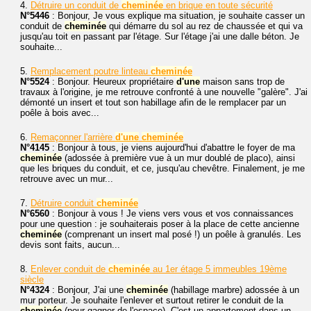
4.
Détruire un conduit de
cheminée
en brique en toute sécurité
N°5446
: Bonjour, Je vous explique ma situation, je souhaite casser un
conduit de
cheminée
qui démarre du sol au rez de chaussée et qui va
jusqu'au toit en passant par l'étage. Sur l'étage j'ai une dalle béton. Je
souhaite...
5.
Remplacement poutre linteau
cheminée
N°5524
: Bonjour. Heureux propriétaire
d'une
maison sans trop de
travaux à l'origine, je me retrouve confronté à une nouvelle "galère". J'ai
démonté un insert et tout son habillage afin de le remplacer par un
poêle à bois avec...
6.
Remaçonner l'arrière
d'une
cheminée
N°4145
: Bonjour à tous, je viens aujourd'hui d'abattre le foyer de ma
cheminée
(adossée à première vue à un mur doublé de placo), ainsi
que les briques du conduit, et ce, jusqu'au chevêtre. Finalement, je me
retrouve avec un mur...
7.
Détruire conduit
cheminée
N°6560
: Bonjour à vous ! Je viens vers vous et vos connaissances
pour une question : je souhaiterais poser à la place de cette ancienne
cheminée
(comprenant un insert mal posé !) un poêle à granulés. Les
devis sont faits, aucun...
8.
Enlever conduit de
cheminée
au 1er étage 5 immeubles 19ème
siècle
N°4324
: Bonjour, J'ai une
cheminée
(habillage marbre) adossée à un
mur porteur. Je souhaite l'enlever et surtout retirer le conduit de la
cheminée
(pour gagner de l'espace). C'est un appartement dans un