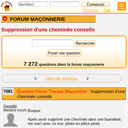
S'inscrire
Aide
FORUM MAÇONNERIE
Suppression d'une cheminée conseils
7 272
questions dans le
forum maçonnerie
Liste des questions
7081
Question Forum Travaux Maçonnerie :
Suppression d'une
cheminée conseils
Fievel68
Membre inscrit
Bonjour.
Après avoir supprimé une cheminée dans une buanderie,
me voici avec ce mur, photo en pièce jointe.