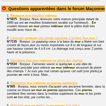
Questions apparentées dans le forum Maçonner
1.
Restaurer
mur
meulière
intérieur
N°5875
: Bonjour, Nous rénovons notre maison principale datant de
1900 qui est
en
meulière (totalement ravalée sur l'extérieur)...
En
voulant rénover
un
mur
porteur
intérieur
dont le plâtre était très
mouillé avec trace de...
2.
Comment
restaurer
une rangée parpaings à la base d'
un
mur
?
N°7135
: Bonjour. Le parpaing creux à la base du
mur
a libéré son liant
ciment de façon plus ou moins importante sur 8 m de longueur et sur
une hauteur variant de 4 à 8 cm. Le drainage mal conçu avec 2 points
hauts et la présence...
3.
Démolition d'
un
mur
intérieur
en
pierre des champs
N°5534
: Bonjour. J'aimerais savoir si quelqu'
un
a une idée de
comment procéder pour enlever
un
mur
intérieur
recouvert de pierre
des champs ? Je suis pas mal certain qu'avec cet outil (voir photo) je
pourrais
en
venir à bout. Mais...
4.
Rénovation
mur
intérieur
en
pierres
apparentes
N°805
: Bonjour, nous venons d'acquérir une ancienne fermette, dans la
cuisine se trouve
un
mur
en
pierres
apparentes. Ces
pierres
semblent être vernies dans la moitiée supérieure du
mur
et les joints
sont
en
bon état, par contre les...
5.
Remonter
mur
en
agglos ou
en
pierres
à la chaux