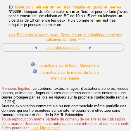
10.
Isoler par l'
intérieur
un
mur
très irrégulier
en
galets et
pierres
N°5389
: Bonjour, Je désire isoler
un
mur
Nord, et pour ce faire j'avais
pensé construire une cloison
en
BC de 10 ou 15 cm
en
laissant
un
vide d'air de 10 cm entre les deux. Puis comme le
mur
est très
irrégulier je pensais combler ce...
>>> Résultats suivants pour : Restaurer un mur intérieur en pierres
calcaires abîmées >>>
Liste des questions
Informations sur le forum Maçonnerie
Informations sur le moteur du forum
Mentions légales
Mentions légales :
Le contenu, textes, images, illustrations sonores, vidéos,
photos, animations, logos et autres documents constituent ensemble une
œuvre protégée par les lois en vigueur sur la propriété intellectuelle (article
L.122-4).
Aucune exploitation commerciale ou non commerciale même partielle des
données qui sont présentées sur ce site ne pourra être effectuée sans
l'accord préalable et écrit de la SARL Bricovidéo.
Toute reproduction même partielle du contenu de ce site et de l'utilisation
de la marque Bricovidéo sans autorisation sont interdites et donneront suite
à des poursuites.
>> Lire la suite