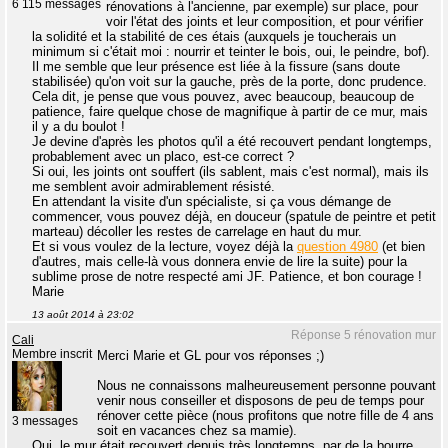
6 115 messages
rénovations à l'ancienne, par exemple) sur place, pour
voir l'état des joints et leur composition, et pour vérifier
la solidité et la stabilité de ces étais (auxquels je toucherais un
minimum si c'était moi : nourrir et teinter le bois, oui, le peindre, bof).
Il me semble que leur présence est liée à la fissure (sans doute
stabilisée) qu'on voit sur la gauche, près de la porte, donc prudence.
Cela dit, je pense que vous pouvez, avec beaucoup, beaucoup de
patience, faire quelque chose de magnifique à partir de ce mur, mais
il y a du boulot !
Je devine d'après les photos qu'il a été recouvert pendant longtemps,
probablement avec un placo, est-ce correct ?
Si oui, les joints ont souffert (ils sablent, mais c'est normal), mais ils
me semblent avoir admirablement résisté.
En attendant la visite d'un spécialiste, si ça vous démange de
commencer, vous pouvez déjà, en douceur (spatule de peintre et petit
marteau) décoller les restes de carrelage en haut du mur.
Et si vous voulez de la lecture, voyez déjà la
question 4980
(et bien
d'autres, mais celle-là vous donnera envie de lire la suite) pour la
sublime prose de notre respecté ami JF. Patience, et bon courage !
Marie
13 août 2014 à 23:02
Réponse 5 rénovation mur
Cali
Membre inscrit
Merci Marie et GL pour vos réponses ;)
Nous ne connaissons malheureusement personne pouvant
venir nous conseiller et disposons de peu de temps pour
rénover cette pièce (nous profitons que notre fille de 4 ans
3 messages
soit en vacances chez sa mamie).
Oui, le mur était recouvert depuis très longtemps, par de la bourre