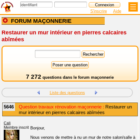
S'inscrire
Aide
FORUM MAÇONNERIE
Restaurer un mur intérieur en pierres calcaires
abîmées
7 272
questions dans le
forum maçonnerie
Liste des questions
5646
Question travaux rénovation maçonnerie :
Restaurer un
mur intérieur en pierres calcaires abîmées
Cali
Membre inscrit
Bonjour,
Nous venons de mettre à nu un mur de notre salon/salle à