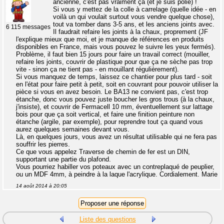
ancienne, c'est pas vraiment ça (et je suis polie) !
Si vous y mettez de la colle à carrelage (quelle idée - en
voilà un qui voulait surtout vous vendre quelque chose),
tout va tomber dans 3-5 ans, et les anciens joints avec.
6 115 messages
Il faudrait refaire les joints à la chaux, proprement (JF
l'explique mieux que moi, et je manque de références en produits
disponibles en France, mais vous pouvez le suivre les yeux fermés).
Problème, il faut bien 15 jours pour faire un travail correct (mouiller,
refaire les joints, couvrir de plastique pour que ça ne sèche pas trop
vite - sinon ça ne tient pas - en mouillant régulièrement).
Si vous manquez de temps, laissez ce chantier pour plus tard - soit
en l'état pour faire petit à petit, soit en couvrant pour pouvoir utiliser la
pièce si vous en avez besoin. Le BA13 ne convient pas, c'est trop
étanche, donc vous pouvez juste boucher les gros trous (à la chaux,
j'insiste), et couvrir de Fermacell 10 mm, éventuellement sur lattage
bois pour que ça soit vertical, et faire une finition peinture non
étanche (argile, par exemple), pour reprendre tout ça quand vous
aurez quelques semaines devant vous.
Là, en quelques jours, vous avez un résultat utilisable qui ne fera pas
souffrir les pierres.
Ce que vous appelez Traverse de chemin de fer est un DIN,
supportant une partie du plafond.
Vous pourriez habiller vos poteaux avec un contreplaqué de peuplier,
ou un MDF 4mm, à peindre à la laque l'acrylique. Cordialement. Marie
14 août 2014 à 20:05
Liste des questions