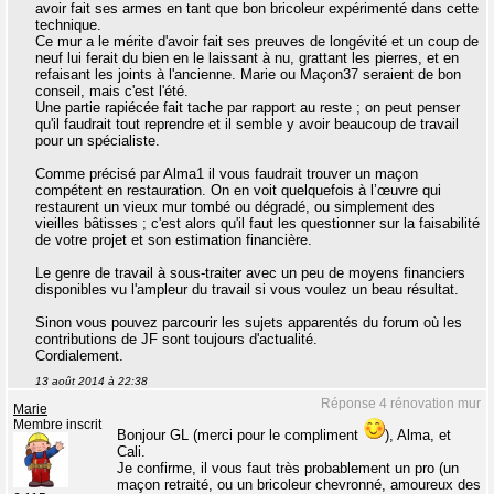
avoir fait ses armes en tant que bon bricoleur expérimenté dans cette
technique.
Ce mur a le mérite d'avoir fait ses preuves de longévité et un coup de
neuf lui ferait du bien en le laissant à nu, grattant les pierres, et en
refaisant les joints à l'ancienne. Marie ou Maçon37 seraient de bon
conseil, mais c'est l'été.
Une partie rapiécée fait tache par rapport au reste ; on peut penser
qu'il faudrait tout reprendre et il semble y avoir beaucoup de travail
pour un spécialiste.
Comme précisé par Alma1 il vous faudrait trouver un maçon
compétent en restauration. On en voit quelquefois à l’œuvre qui
restaurent un vieux mur tombé ou dégradé, ou simplement des
vieilles bâtisses ; c'est alors qu'il faut les questionner sur la faisabilité
de votre projet et son estimation financière.
Le genre de travail à sous-traiter avec un peu de moyens financiers
disponibles vu l'ampleur du travail si vous voulez un beau résultat.
Sinon vous pouvez parcourir les sujets apparentés du forum où les
contributions de JF sont toujours d'actualité.
Cordialement.
13 août 2014 à 22:38
Réponse 4 rénovation mur
Marie
Membre inscrit
Bonjour GL (merci pour le compliment
), Alma, et
Cali.
Je confirme, il vous faut très probablement un pro (un
maçon retraité, ou un bricoleur chevronné, amoureux des