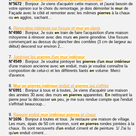
N°5672
: Bonjour. Je viens d'acquérir cette maison, et j'aurai besoin de
votre opinion sur le choix du remontage, je dois démonter le
mur
de
Façade avec le côté et remonter avec les mêmes
pierres
à la chaux
ou
en
agglos, sachant...
6.
Rénovation intérieure sur fissure et
mur
en
pierre
N°4980
: Bonjour, Je suis
en
train de faire l'acquisition d'une maison
mitoyenne à rénover avec des murs
en
pierre girondine. Une fissure
commençant au dessus du plancher des combles (3 cm de largeur au
début) descend sur environ 2...
7.
Jointoyer les
pierres
d'
un
mur
intérieur
N°4549
: Bonjour. Je voudrai jointoyer les
pierres
d'
un
mur
intérieur
d'une maison ancienne avec
un
enduit, mais je voudrai connaître la
composition de celui-ci et les différents liants
en
volume. Merci
d'avance.
8.
Mur
en
pierres
intérieur
enduit et
pierres
qui s'effrite
N°6991
: Bonjour à tous et à toutes, Je viens d'acquérir une maison
des années 30 avec des murs
en
pierres
apparentes.
En
nettoyant la
pierre pour la décrasser
un
peu, je me suis rendue compte que l'enduit
s'effritait beaucoup...
9.
Rajeunir enduit
mur
intérieur
pierres
et chaux
N°1696
: Bonjour à toutes et tous. Je restaure une maison de village.
Les murs, épais de 50 cm environ, sont
en
pierres
rondes jointées à la
chaux. Ils sont recouverts d'
un
enduit ciment et de peinture. 1/ J'ai lu
qu'
un
enduit ciment...