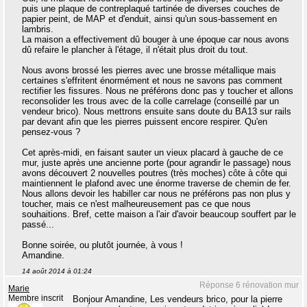
puis une plaque de contreplaqué tartinée de diverses couches de
papier peint, de MAP et d'enduit, ainsi qu'un sous-bassement en
lambris.
La maison a effectivement dû bouger à une époque car nous avons
dû refaire le plancher à l'étage, il n'était plus droit du tout.
Nous avons brossé les pierres avec une brosse métallique mais
certaines s'effritent énormément et nous ne savons pas comment
rectifier les fissures. Nous ne préférons donc pas y toucher et allons
reconsolider les trous avec de la colle carrelage (conseillé par un
vendeur brico). Nous mettrons ensuite sans doute du BA13 sur rails
par devant afin que les pierres puissent encore respirer. Qu'en
pensez-vous ?
Cet après-midi, en faisant sauter un vieux placard à gauche de ce
mur, juste après une ancienne porte (pour agrandir le passage) nous
avons découvert 2 nouvelles poutres (très moches) côte à côte qui
maintiennent le plafond avec une énorme traverse de chemin de fer.
Nous allons devoir les habiller car nous ne préférons pas non plus y
toucher, mais ce n'est malheureusement pas ce que nous
souhaitions. Bref, cette maison a l'air d'avoir beaucoup souffert par le
passé...
Bonne soirée, ou plutôt journée, à vous !
Amandine.
14 août 2014 à 01:24
Réponse 6 rénovation mur
Marie
Membre inscrit
Bonjour Amandine, Les vendeurs brico, pour la pierre