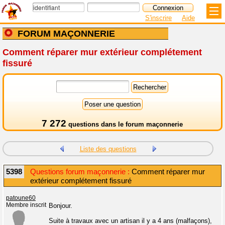
S'inscrire
Aide
FORUM MAÇONNERIE
Comment réparer mur extérieur complétement
fissuré
7 272
questions dans le
forum maçonnerie
Liste des questions
5398
Questions forum maçonnerie :
Comment réparer mur
extérieur complétement fissuré
patoune60
Membre inscrit
Bonjour.
Suite à travaux avec un artisan il y a 4 ans (malfaçons),