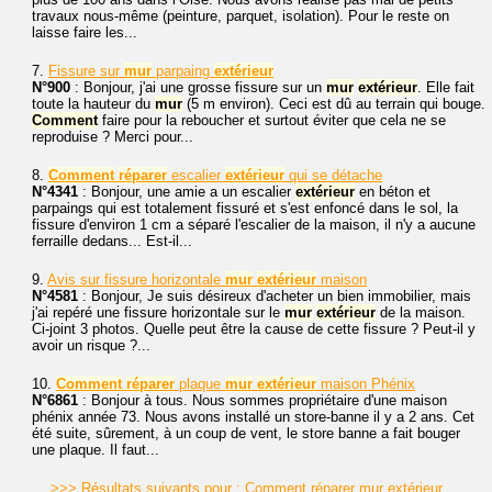
travaux nous-même (peinture, parquet, isolation). Pour le reste on
laisse faire les...
7.
Fissure sur
mur
parpaing
extérieur
N°900
: Bonjour, j'ai une grosse fissure sur un
mur
extérieur
. Elle fait
toute la hauteur du
mur
(5 m environ). Ceci est dû au terrain qui bouge.
Comment
faire pour la reboucher et surtout éviter que cela ne se
reproduise ? Merci pour...
8.
Comment
réparer
escalier
extérieur
qui se détache
N°4341
: Bonjour, une amie a un escalier
extérieur
en béton et
parpaings qui est totalement fissuré et s'est enfoncé dans le sol, la
fissure d'environ 1 cm a séparé l'escalier de la maison, il n'y a aucune
ferraille dedans... Est-il...
9.
Avis sur fissure horizontale
mur
extérieur
maison
N°4581
: Bonjour, Je suis désireux d'acheter un bien immobilier, mais
j'ai repéré une fissure horizontale sur le
mur
extérieur
de la maison.
Ci-joint 3 photos. Quelle peut être la cause de cette fissure ? Peut-il y
avoir un risque ?...
10.
Comment
réparer
plaque
mur
extérieur
maison Phénix
N°6861
: Bonjour à tous. Nous sommes propriétaire d'une maison
phénix année 73. Nous avons installé un store-banne il y a 2 ans. Cet
été suite, sûrement, à un coup de vent, le store banne a fait bouger
une plaque. Il faut...
>>> Résultats suivants pour : Comment réparer mur extérieur