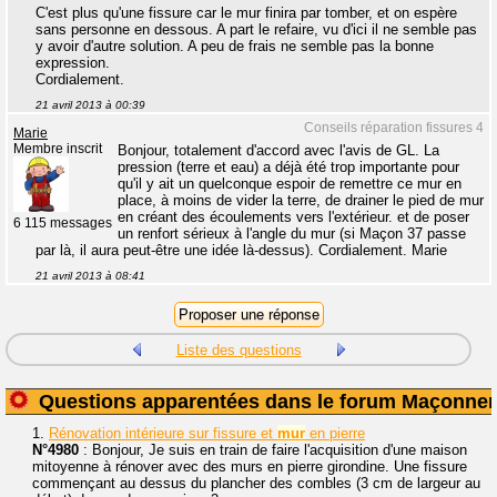
C'est plus qu'une fissure car le mur finira par tomber, et on espère
sans personne en dessous. A part le refaire, vu d'ici il ne semble pas
y avoir d'autre solution. A peu de frais ne semble pas la bonne
expression.
Cordialement.
21 avril 2013 à 00:39
Conseils réparation fissures 4
Marie
Membre inscrit
Bonjour, totalement d'accord avec l'avis de GL. La
pression (terre et eau) a déjà été trop importante pour
qu'il y ait un quelconque espoir de remettre ce mur en
place, à moins de vider la terre, de drainer le pied de mur
en créant des écoulements vers l'extérieur. et de poser
6 115 messages
un renfort sérieux à l'angle du mur (si Maçon 37 passe
par là, il aura peut-être une idée là-dessus). Cordialement. Marie
21 avril 2013 à 08:41
Liste des questions
Questions apparentées dans le forum Maçonner
1.
Rénovation intérieure sur fissure et
mur
en pierre
N°4980
: Bonjour, Je suis en train de faire l'acquisition d'une maison
mitoyenne à rénover avec des murs en pierre girondine. Une fissure
commençant au dessus du plancher des combles (3 cm de largeur au