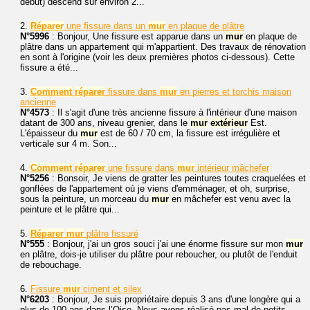
début) descend sur environ 2...
2.
Réparer
une fissure dans un
mur
en plaque de plâtre
N°5996
: Bonjour, Une fissure est apparue dans un
mur
en plaque de
plâtre dans un appartement qui m'appartient. Des travaux de rénovation
en sont à l'origine (voir les deux premières photos ci-dessous). Cette
fissure a été...
3.
Comment
réparer
fissure dans
mur
en pierres et torchis maison
ancienne
N°4573
: Il s'agit d'une très ancienne fissure à l'intérieur d'une maison
datant de 300 ans, niveau grenier, dans le
mur
extérieur
Est.
L'épaisseur du
mur
est de 60 / 70 cm, la fissure est irrégulière et
verticale sur 4 m. Son...
4.
Comment
réparer
une fissure dans
mur
intérieur mâchefer
N°5256
: Bonsoir, Je viens de gratter les peintures toutes craquelées et
gonflées de l'appartement où je viens d'emménager, et oh, surprise,
sous la peinture, un morceau du
mur
en mâchefer est venu avec la
peinture et le plâtre qui...
5.
Réparer
mur
plâtre fissuré
N°555
: Bonjour, j'ai un gros souci j'ai une énorme fissure sur mon
mur
en plâtre, dois-je utiliser du plâtre pour reboucher, ou plutôt de l'enduit
de rebouchage.
6.
Fissure
mur
ciment et silex
N°6203
: Bonjour, Je suis propriétaire depuis 3 ans d'une longère qui a
plus de 100 ans dans l’Oise. Nous avons réalisé pas mal de petits