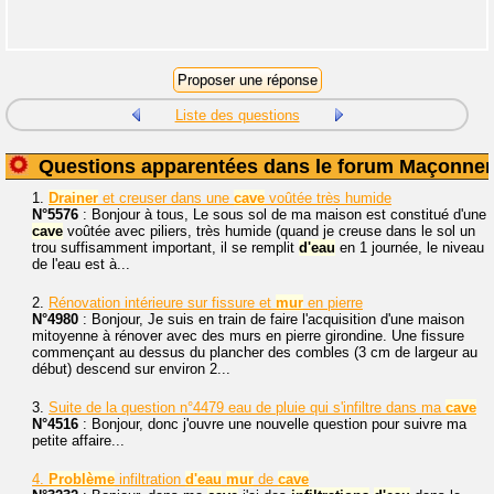
Liste des questions
Questions apparentées dans le forum Maçonner
1.
Drainer
et creuser dans une
cave
voûtée très humide
N°5576
: Bonjour à tous, Le sous sol de ma maison est constitué d'une
cave
voûtée avec piliers, très humide (quand je creuse dans le sol un
trou suffisamment important, il se remplit
d'eau
en 1 journée, le niveau
de l'eau est à...
2.
Rénovation intérieure sur fissure et
mur
en pierre
N°4980
: Bonjour, Je suis en train de faire l'acquisition d'une maison
mitoyenne à rénover avec des murs en pierre girondine. Une fissure
commençant au dessus du plancher des combles (3 cm de largeur au
début) descend sur environ 2...
3.
Suite de la question n°4479 eau de pluie qui s'infiltre dans ma
cave
N°4516
: Bonjour, donc j'ouvre une nouvelle question pour suivre ma
petite affaire...
4.
Problème
infiltration
d'eau
mur
de
cave