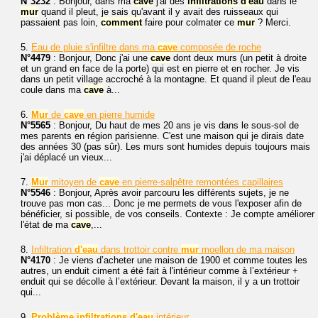
N°3232
: Bonjour, dans ma
cave
j'ai des
infiltrations
d'eau
dans le
mur
quand il pleut, je sais qu'avant il y avait des ruisseaux qui
passaient pas loin,
comment
faire pour colmater ce
mur
? Merci.
5.
Eau de pluie s'infiltre dans ma
cave
composée de roche
N°4479
: Bonjour, Donc j'ai une
cave
dont deux murs (un petit à droite
et un grand en face de la porte) qui est en pierre et en rocher. Je vis
dans un petit village accroché à la montagne. Et quand il pleut de l'eau
coule dans ma
cave
à...
6.
Mur
de
cave
en pierre humide
N°5565
: Bonjour, Du haut de mes 20 ans je vis dans le sous-sol de
mes parents en région parisienne. C'est une maison qui je dirais date
des années 30 (pas sûr). Les murs sont humides depuis toujours mais
j'ai déplacé un vieux...
7.
Mur
mitoyen de
cave
en pierre-salpêtre remontées capillaires
N°5546
: Bonjour, Après avoir parcouru les différents sujets, je ne
trouve pas mon cas... Donc je me permets de vous l'exposer afin de
bénéficier, si possible, de vos conseils. Contexte : Je compte améliorer
l'état de ma
cave
,...
8.
Infiltration
d'eau
dans trottoir contre
mur
moellon de ma maison
N°4170
: Je viens d’acheter une maison de 1900 et comme toutes les
autres, un enduit ciment a été fait à l'intérieur comme à l’extérieur +
enduit qui se décolle à l’extérieur. Devant la maison, il y a un trottoir
qui...
9.
Problème
infiltrations
d'eau
intérieur