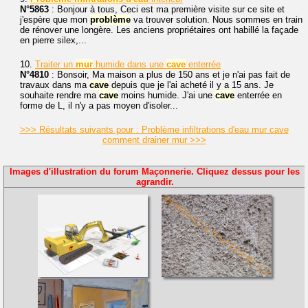
N°5863
: Bonjour à tous, Ceci est ma première visite sur ce site et
j'espère que mon
problème
va trouver solution. Nous sommes en train
de rénover une longère. Les anciens propriétaires ont habillé la façade
en pierre silex,...
10.
Traiter un
mur
humide dans une
cave
enterrée
N°4810
: Bonsoir, Ma maison a plus de 150 ans et je n'ai pas fait de
travaux dans ma
cave
depuis que je l'ai acheté il y a 15 ans. Je
souhaite rendre ma
cave
moins humide. J'ai une
cave
enterrée en
forme de L, il n'y a pas moyen d'isoler...
>>> Résultats suivants pour : Problème infiltrations d'eau mur cave
comment drainer mur >>>
Images d'illustration du forum Maçonnerie. Cliquez dessus pour les
agrandir.