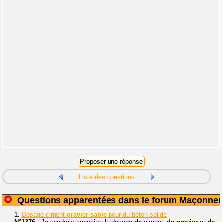
Liste des questions
Questions apparentées dans le forum Maçonner
1.
Dosage ciment
gravier
sable
pour du béton solide
N°1376
: Je voudrais connaitre le dosage
de
ciment,
de
gravier
et
de