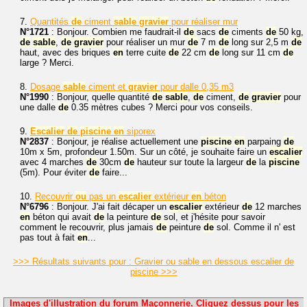
7.
Quantités
de
ciment
sable
gravier
pour réaliser mur
N°1721
: Bonjour. Combien me faudrait-il
de
sacs
de
ciments
de
50 kg,
de
sable
,
de
gravier
pour réaliser un mur
de
7 m
de
long sur 2,5 m
de
haut, avec des briques
en
terre cuite
de
22 cm
de
long sur 11 cm
de
large ? Merci.
8.
Dosage
sable
ciment et
gravier
pour dalle 0,35 m3
N°1990
: Bonjour, quelle quantité
de
sable
,
de
ciment,
de
gravier
pour
une dalle
de
0.35 mètres cubes ? Merci pour vos conseils.
9.
Escalier
de
piscine
en
siporex
N°2837
: Bonjour, je réalise actuellement une
piscine
en
parpaing
de
10m x 5m, profondeur 1.50m. Sur un côté, je souhaite faire un
escalier
avec 4 marches
de
30cm
de
hauteur sur toute la largeur
de
la
piscine
(5m). Pour éviter
de
faire...
10.
Recouvrir
ou
pas un
escalier
extérieur
en
béton
N°6796
: Bonjour. J'ai fait décaper un
escalier
extérieur
de
12 marches
en
béton qui avait
de
la peinture
de
sol, et j'hésite pour savoir
comment le recouvrir, plus jamais
de
peinture
de
sol. Comme il n' est
pas tout à fait
en
...
>>> Résultats suivants pour : Gravier ou sable en dessous escalier de
piscine >>>
Images d'illustration du forum Maçonnerie. Cliquez dessus pour les