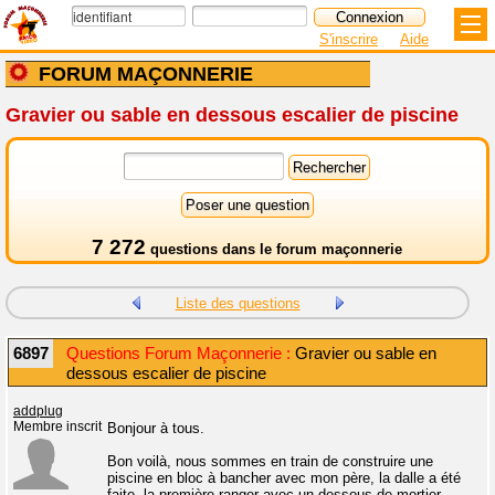
S'inscrire
Aide
FORUM MAÇONNERIE
Gravier ou sable en dessous escalier de piscine
7 272
questions dans le
forum maçonnerie
Liste des questions
6897
Questions Forum Maçonnerie :
Gravier ou sable en
dessous escalier de piscine
addplug
Membre inscrit
Bonjour à tous.
Bon voilà, nous sommes en train de construire une
piscine en bloc à bancher avec mon père, la dalle a été
faite, la première ranger avec un dessous de mortier