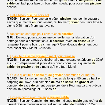
sable
quil faut pour faire un bon béton solide, pour poser une
piscine
dessus.
2.
Dalle béton
piscine
hors sol
N°6509
: Bonjour. Pour une dalle béton
piscine
hors sol, je voudrais
savoir quoi mettre
en
tout venant, j'ai trouvé "
gravier
non traité type A
diorite 0/20 mm". Merci par avance.
3.
fabrication coffrage pour construction
escalier
N°88
: Bonjour, pourriez-vous me conseiller sur la fabrication d'un
coffrage pour la construction d'un
escalier
, avec
en
dessous
un
rangement pour le bois
de
chauffage ? Quel dosage
de
ciment pour
mes escaliers ? Merci. Christian
4.
Quantité
de
sable
gravier
ciment pour terrasse
N°2296
: Bonjour a tous Je desire faire ma terrasse extérieure
de
30m²
sur 10cm d'épaisseur et je voudrais donc connaître la quantité
de
sable
,
de
gravier
et
de
ciment qu'il me faut. Merci.
5.
Quelle quantité
de
sable
et
de
gravier
pour mur
de
24 mètres
N°1483
: Je réalise un mur
de
24 mètres
de
long et 80 cm
de
haut
en
parpaing
de
20X20X50 combien
de
m3
de
sable
,
de
gravier
et
combien
de
sacs
de
ciment dois-je prendre ? Pour ma part, je prévois
environ 160 parpaings et 15 sacs
de
...
6.
Dosage béton avec mélange
gravier
sable
N°2058
: Bonjour. Combien
de
litres
de
mélange (
sable
graviers) et
de
ciment dois-je mélanger pour réaliser un béton
de
fondation ? Merci.