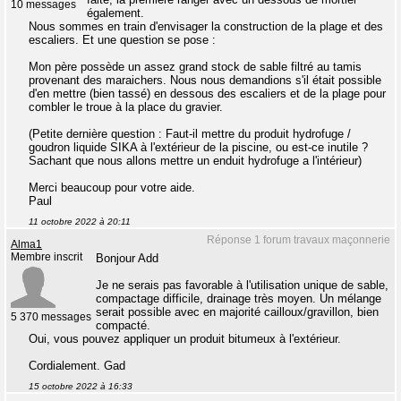
10 messages
également.
Nous sommes en train d'envisager la construction de la plage et des
escaliers. Et une question se pose :
Mon père possède un assez grand stock de sable filtré au tamis
provenant des maraichers. Nous nous demandions s'il était possible
d'en mettre (bien tassé) en dessous des escaliers et de la plage pour
combler le troue à la place du gravier.
(Petite dernière question : Faut-il mettre du produit hydrofuge /
goudron liquide SIKA à l'extérieur de la piscine, ou est-ce inutile ?
Sachant que nous allons mettre un enduit hydrofuge a l'intérieur)
Merci beaucoup pour votre aide.
Paul
11 octobre 2022 à 20:11
Réponse 1 forum travaux maçonnerie
Alma1
Membre inscrit
Bonjour Add
Je ne serais pas favorable à l'utilisation unique de sable,
compactage difficile, drainage très moyen. Un mélange
serait possible avec en majorité cailloux/gravillon, bien
5 370 messages
compacté.
Oui, vous pouvez appliquer un produit bitumeux à l'extérieur.
Cordialement. Gad
15 octobre 2022 à 16:33